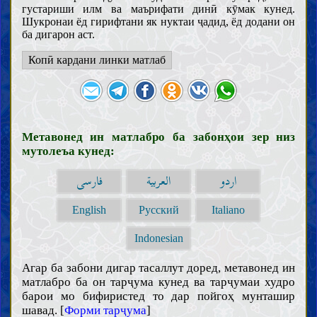
густариши илм ва маърифати динӣ кӯмак кунед.
Шукронаи ёд гирифтани як нуктаи ҷадид, ёд додани он
Муқаддамот
ба дигарон аст.
Ақл
Копӣ кардани линки матлаб
Илм
Маънои илм ва вуҷуби касби он
Мавонеъи илм ва некуҳиши аҳли онҳо
Вазоиф ва аъмоли олимон
Ҳуҷҷат
Метавонед ин матлабро ба забонҳои зер низ
Китоби Худованд
мутолеъа кунед:
Фазоъили Қуръон
Тафсири бархи оёти Қуръон
Халифаи Худованд
اردو
العربية
فارسی
Зарурат ва сифоти халифаи Худованд
Ривоёти расида аз хулафоъи Худованд
English
Русский
Italiano
Ақойид
Шинохти Худованд (вуҷуд, сифот ва афъол)
Indonesian
Шинохти хулафоъи Худованд
Паёмбарон
Агар ба забони дигар тасаллут доред, метавонед ин
Паёмбари хотам
матлабро ба он тарҷума кунед ва тарҷумаи худро
Вежагиҳои Паёмбари хотам
барои мо бифиристед то дар пойгоҳ мунташир
Ёрон ва ҳамсарони Паёмбари хотам
шавад. [
Форми тарҷума
]
Итрат ва аҳли байти Паёмбари хотам