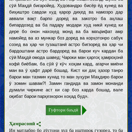
сӯӣ Маҳдӣ бигаройед. Худовандро бисёр ёд кунед ва
биҳиштро савдои худ қарор диҳед ва намозро дар
аввали вақт барпо доред ва закотро ба аҳлаш
бипардозед ва ба падару модари худ никӣ кунед ки
дере бо онон нахоҳед монд ва ба маърифат амр
намойед ва аз мункар боз доред ва корҳотонро сабук
созед ва ҳар чи гузаштанӣ астро бигзоред ва ҳар чи
бардоштани астро бардоред ва барои куч кардан ба
сӯӣ Маҳдӣ омода шавед; Чароки ман ҳаргоҳ ҳамроҳонӣ
кофӣ биёбам, ба сӯӣ ӯ кӯч хоҳам кард, агарчи миёни
ман ва ӯ ҳафт дарё бошад. Кист ки даҳ ҳазор танро
барои ман тазмин кунад то ман зуҳури Маҳдиро барои
ӯ зомин шавам?! Замин гандида ва замон монанди
думали чиркине аст ки сар боз карда бошад, вале
оқибат барои парҳезкорон хоҳад буд».
Гуфтори баъдӣ
Ҳамрасонӣ
Ин матлабро бо дӯстони худ ба иштирок гузоред, то ба