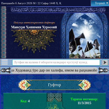
Тоҷикӣ
Панҷшанбе 6 Август 2026 М / 22 Сафар 1448 Ҳ. Қ
н ки Худованд ӯро дар он халифа, имом ва раҳнамойе ба амри худ
Гуфтор
Тарихи интишор:
Код:
4
11/3/2015