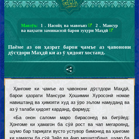
Мавзӯъ:
1 . Насойҳ ва мавоъиз
2 . Мансур
ва наҳзати заминасозӣ барои зуҳури Маҳдӣ
Паёме аз он ҳазрат барои ҷамъе аз ҷавонони
дӯстдори Маҳдӣ ки аз ӯ ҳидоят хостанд.
Ҳангоме ки ҷамъе аз ҷавонони дӯстдори Маҳдӣ,
барои ҳазрати Мансури Ҳошимии Хуросонӣ номае
навиштанд ва ҳимояти худ аз ӯро эълом намуданд ва
аз ӯ талаби ҳидоят карданд, фармуд:
«Ба онон саломи маро бирасонед ва бигӯйед:
Ҳонгоме ки ҳамагон ба сӯӣ рост ва чап мегароянд,
шумо бар тариқати вусто устувор бимонед ва ҳангоме
ки ҳамагон ба сӯӣ Зайд ва Амр мешитобанд, шумо ба