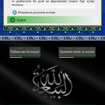
аз дилбастагӣ ба дунё ва фаромӯшии охират бар ҳузар
медорад.
Макрим ва разоъили ахлоқи
Аҳком
Усул ва қавоъиди фиқҳ
Таҳорот ва наҷосот
Ҷанобат, ҳайз, нифос, истиҳоза ва ёэсигӣ
Тиб ва тадовӣ
Пӯшиш ва оройиш
Пайвастан ба наҳзат
Ҳимояти моли аз наҳзат
Вузу, ғусл ва таяммум
Намоз
Закот, хумс, садақа ва вақф
Рӯза ва Эътикоф
Хӯрданиҳо ва ошомиданиҳо
Шикор ва зебҳи ҳайвонот
Назр, аҳд ва савганд
Ҳаҷ, Умра ва Зиёрат
Ҷиҳод, дифоъ ва ҳиҷрат