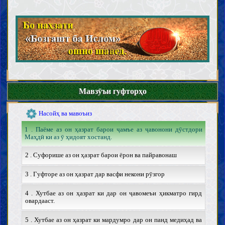
Маҳдӣ
Вуҷуди Маҳдӣ ва вежагиҳои ӯ
Мансур ва наҳзати заминасозӣ барои зуҳури Маҳдӣ
Нишонаҳои зуҳури Маҳдӣ ва фитнаҳои охируззамон
Шинохти охират
Шиеохти имон ва куфр
Маъно ва маротиби имон ва куфр
Адён, мазоҳиб ва фирқаҳо
Ахлоқ
Мавзӯъи гуфторҳо
Адъия ва зиёрот
Насойҳ ва мавоъиз
1 . Паёме аз он ҳазрат барои ҷамъе аз ҷавонони дӯстдори
Маҳдӣ ки аз ӯ ҳидоят хостанд.
2 . Суфорише аз он ҳазрат барои ёрон ва пайравонаш
3 . Гуфторе аз он ҳазрат дар васфи некони рӯзгор
4 . Хутбае аз он ҳазрат ки дар он ҷавомеъи ҳикматро гирд
овардааст.
5 . Хутбае аз он ҳазрат ки мардумро дар он панд медиҳад ва