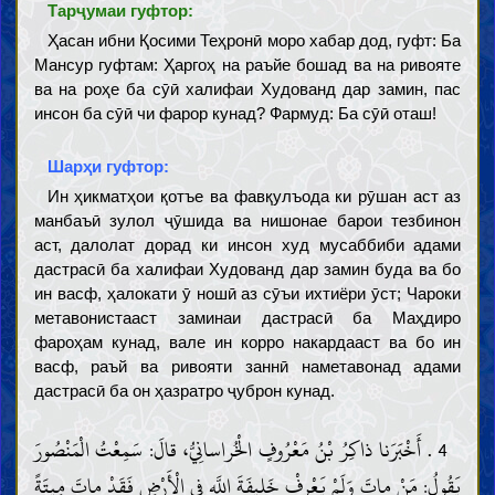
Тарҷумаи гуфтор:
Ҳасан ибни Қосими Теҳронӣ моро хабар дод, гуфт: Ба
Мансур гуфтам: Ҳаргоҳ на раъйе бошад ва на ривояте
ва на роҳе ба сӯӣ халифаи Худованд дар замин, пас
инсон ба сӯӣ чи фарор кунад? Фармуд: Ба сӯӣ оташ!
Шарҳи гуфтор:
Ин ҳикматҳои қотъе ва фавқулъода ки рӯшан аст аз
манбаъӣ зулол ҷӯшида ва нишонае барои тезбинон
аст, далолат дорад ки инсон худ мусаббиби адами
дастрасӣ ба халифаи Худованд дар замин буда ва бо
ин васф, ҳалокати ӯ ношӣ аз сӯъи ихтиёри ӯст; Чароки
метавонистааст заминаи дастрасӣ ба Маҳдиро
фароҳам кунад, вале ин корро накардааст ва бо ин
васф, раъй ва ривояти заннӣ наметавонад адами
дастрасӣ ба он ҳазратро ҷуброн кунад.
4 . أَخْبَرَنا ذاكِرُ بْنُ مَعْرُوفٍ الْخُراسانِيُّ، قالَ: سَمِعْتُ الْمَنْصُورَ
يَقُولُ: مَنْ ماتَ وَلَمْ يَعْرِفْ خَلِيفَةَ اللَّهِ فِي الْأَرْضِ فَقَدْ ماتَ مِيتَةً