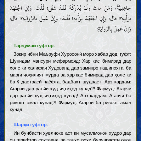
جاهِلِيَّةً، وَمَنْ ماتَ ولَمْ يُدْرِكْهُ فَقَدْ شَقَى! قُلْتُ: وَإِنِ اجْتَهَدَ
بِرَأْيِهِ؟! قالَ: وَإِنِ اجْتَهَدَ بِرَأْيِهِ! قُلْتُ: وَإِنْ عَمِلَ بِالرِّوايَةِ؟! قال:
وَإِنْ عَمِلَ بِالرِّوايَةِ!
Тарҷумаи гуфтор:
Зокир ибни Маъруфи Хуросонӣ моро хабар дод, гуфт:
Шунидам мансури мефармояд: Ҳар кас бимирад дар
ҳоле ки халифаи Худованд дар заминро нашинохта, ба
марги ҷоҳилият мурда ва ҳар кас бимирад дар ҳоле ки
ба ӯ дастрасӣ наёфта, бадбахт шудааст! Арз кардам:
Агарчи дар раъйи худ иҷтиҳод кунад?! Фармуд: Агарчи
дар раъйи худ иҷтиҳод кунад! Арз кардам: Агарчи ба
ривоят амал кунад?! Фармуд: Агарчи ба ривоят амал
кунад!
Шарҳи гуфтор:
Ин бунбасти ҳувлноке аст ки мусалмонон худро дар
он гирифтор сохтаанд ва танҳо роҳи бурунрафти онон