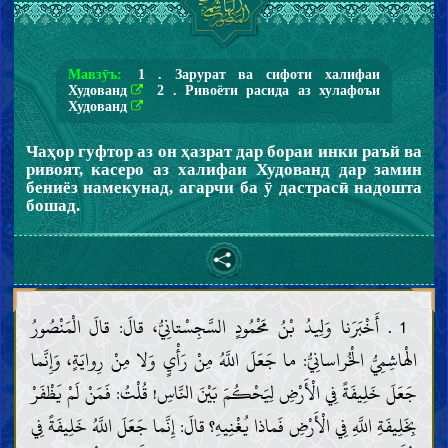
Мавзӯъ:
1 . Зарурат ва сифоти халифаи
Худованд
2 . Ривоёти расида аз хулафоъи
Худованд
Чаҳор гуфтор аз он ҳазрат дар бораи инки раъй ва
ривоят, касеро аз халифаи Худованд дар замин
бениёз намекунад, агарчи ба ӯ дастрасӣ надошта
бошад.
1 . أَخْبَرَنا وَلِيدُ بْنُ مَحْمُودٍ السَّجِسْتانِيُّ، قالَ: قالَ الْمَنْصُورُ
الْهاشِمِيُّ الْخُراسانِيُّ: ما جَعَلَ اللَّهُ مِنْ رَأْيٍ وَلا مِنْ رِوايَةٍ، وَإِنَّما
جَعَلَ خَلِيفَةً فِي الْأَرْضِ لِيَحْكُمَ بَيْنَ النَّاسِ! قُلْتُ: فَمَنْ لَمْ يَظْفَرْ
بِخَلِيفَةِ اللَّهِ فِي الْأَرْضِ فَماذا يُغْنِيهِ؟ قالَ: إِنَّما جَعَلَ اللَّهُ خَلِيفَةً فِي