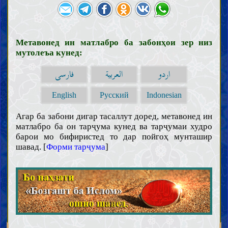
Метавонед ин матлабро ба забонҳои зер низ
мутолеъа кунед:
اردو
العربية
فارسی
English
Русский
Indonesian
Агар ба забони дигар тасаллут доред, метавонед ин
матлабро ба он тарҷума кунед ва тарҷумаи худро
барои мо бифиристед то дар пойгоҳ мунташир
шавад. [
Форми тарҷума
]
Муқаддамот
Ақл
Илм
Маънои илм ва вуҷуби касби он
Мавонеъи илм ва некуҳиши аҳли онҳо
Вазоиф ва аъмоли олимон
Ҳуҷҷат