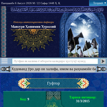
Тоҷикӣ
Панҷшанбе 6 Август 2026 М / 22 Сафар 1448 Ҳ. Қ
удованд ӯро дар он халифа, имом ва раҳнамойе ба амри худ қаро
Гуфтор
Тарихи интишор:
Код:
9
31/3/2015