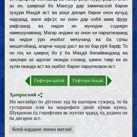
аз он, ҳамроҳӣ бо Мансур дар заминасозӣ барои
зуҳури Маҳдӣ аст ва роҳи дигаре барои онон вуҷуд
надорад, вале афсӯс ки онон дар хобӣ амиқ фуру
рафтаанд ва нидои ин мунодии содиқро
намешунаванд; Магар андаке аз онон ки парҳезкоранд
ва нидои ӯро иҷобат мекунанд ва ба сӯяш
мешитобанд, агарчи чаҳор даст ва по бар рӯӣ барф; То
он гоҳ ки ҳамроҳ бо ӯ ба Маҳдӣ бипайванданд ва
ҷаҳонро аз адолат оканда созанд, ҳамон тавр ки аз
зулм оканда аст ва оқибат барои парҳезкорон аст.
Гуфтори қаблӣ
Гуфтори баъдӣ
Ҳамрасонӣ
Ин матлабро бо дӯстони худ ба иштирок гузоред, то ба
густариши илм ва маърифати динӣ кӯмак кунед.
Шукронаи ёд гирифтани як нуктаи ҷадид, ёд додани он
ба дигарон аст.
Копӣ кардани линки матлаб