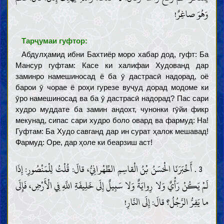
وَهُوَ صاغِرٌ!
Тарҷумаи гуфтор:
Абдулҳамид ибни Бахтиёр моро хабар дод, гуфт: Ба
Мансур гуфтам: Касе ки халифаи Худованд дар
заминро намешиносад ё ба ӯ дастрасӣ надорад, оё
барои ӯ чорае ё роҳи гурезе вуҷуд дорад модоме ки
ӯро намешиносад ва ба ӯ дастрасӣ надорад? Пас сари
худро муддате ба замин андохт, чунонки гӯйи фикр
мекунад, сипас сари худро боло овард ва фармуд: На!
Гуфтам: Ба Худо савганд дар ин сурат ҳалок мешавад!
Фармуд: Оре, дар ҳоле ки беарзиш аст!
3 . أَخْبَرَنَا الْحَسَنُ بْنُ الْقاسِمِ الطِّهْرانِيُّ، قالَ: قُلْتُ لِلْمَنْصُورِ: إِذَا
لَمْ يَكُنْ رَأْيٌ وَلا رِوايَةٌ وَلا سَبِيلٌ إِلَى خَلِيفَةِ اللَّهِ فِي الْأَرْضِ، فَإِلَى
ما يَفِرُّ الرَّجُلُ؟ قالَ: إِلَى النَّارِ!