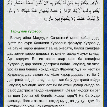
الْأَرْضِ لِيُظْفَرَ بِهِ، وَمَنْ لَمْ يَظْفَرْ بِهِ كانَ كَمَنْ أَصابَهُ الْعَطَشُ وَلَمْ
يَظْفَرْ بِالْماءِ، أَرَأَيْتَ الرَّمْلَ وَالحَصاةَ يُغْنِيانِ عَنْهُ شَيْئًا؟! لا واللَّهِ،
بَلْ يَمُوتُ عَطَشًا وَلا يَنْتَطِحُ فِيهِ عَنْزانِ!
Тарҷумаи гуфтор:
Валид ибни Маҳмуди Саҷистонӣ моро хабар дод,
гуфт: Мансури Ҳошимии Хуросонӣ фармуд: Худованд
на раъйе қарор додааст ва на ривояте, балки халифае
дар замин қарор додааст то миёни мардум ҳукм кунад!
Арз кардам: Бо ин васф, агар касе ба халифаи
Худованд дар замин дастрасӣ пайдо накунад, чи чизе
ӯро аз вай бениёз хоҳад кард? Фармуд: Ҷуз ин нест ки
Худованд дар замин халифае қарор додааст то ба ӯ
дастрасӣ пайдо шавад ва ҳар кас ба ӯ дастрасӣ пайдо
накунад монанди касе аст ки ба аташ дучор омада ва
ба об дастрасӣ пайдо накардааст; Оё мепиндорӣ ки рег
ва шин ӯро аз об бениёз хоҳад кард?! На ба Худо
савганд, балки аз аташ хоҳад мурд ва ду қуч ҳам ба
хотири ӯ ба ҳам шох нахоҳанд зад!