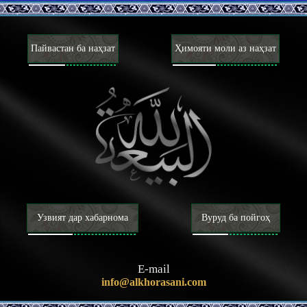
танҳо дар ҳокимияти халифаи Худованд ҷойиз аст.
Ривоёти расида аз хулафоъи Худованд
Ақойид
Пайвастан ба наҳзат
Ҳимояти моли аз наҳзат
Шинохти Худованд (вуҷуд, сифот ва афъол)
Шинохти хулафоъи Худованд
Паёмбарон
Паёмбари хотам
Вежагиҳои Паёмбари хотам
Ёрон ва ҳамсарони Паёмбари хотам
Итрат ва аҳли байти Паёмбари хотам
Маҳдӣ
Вуҷуди Маҳдӣ ва вежагиҳои ӯ
Мансур ва наҳзати заминасозӣ барои зуҳури Маҳдӣ
Нишонаҳои зуҳури Маҳдӣ ва фитнаҳои охируззамон
Шинохти охират
Шиеохти имон ва куфр
Узвият дар хабарнома
Вуруд ба пойгоҳ
Маъно ва маротиби имон ва куфр
Адён, мазоҳиб ва фирқаҳо
Ахлоқ
E-mail
Адъия ва зиёрот
info@alkhorasani.com
Насойҳ ва мавоъиз