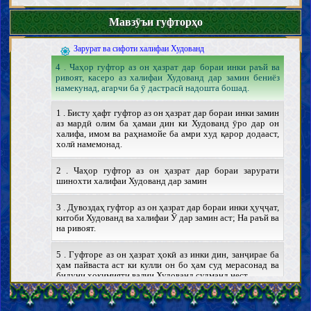
Китоби Худованд
Фазоъили Қуръон
Мавзӯъи гуфторҳо
Тафсири бархи оёти Қуръон
Халифаи Худованд
Зарурат ва сифоти халифаи Худованд
4 . Чаҳор гуфтор аз он ҳазрат дар бораи инки раъй ва
ривоят, касеро аз халифаи Худованд дар замин бениёз
намекунад, агарчи ба ӯ дастрасӣ надошта бошад.
1 . Бисту ҳафт гуфтор аз он ҳазрат дар бораи инки замин
аз мардӣ олим ба ҳамаи дин ки Худованд ӯро дар он
халифа, имом ва раҳнамойе ба амри худ қарор додааст,
холӣ намемонад.
2 . Чаҳор гуфтор аз он ҳазрат дар бораи зарурати
шинохти халифаи Худованд дар замин
3 . Дувоздаҳ гуфтор аз он ҳазрат дар бораи инки ҳуҷҷат,
китоби Худованд ва халифаи Ӯ дар замин аст; На раъй ва
на ривоят.
5 . Гуфторе аз он ҳазрат ҳокӣ аз инки дин, занҷирае ба
ҳам пайваста аст ки кулли он бо ҳам суд мерасонад ва
бидуни ҳокимияти валии Худованд судманд нест.
6 . Ду гуфтор аз он ҳазрат ҳокӣ аз инки иқомаи ҳудуд