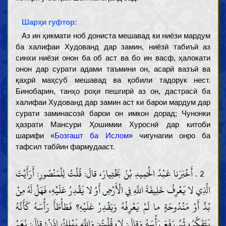
Шарҳи гуфтор:
Аз ин ҳикмати ноб дониста мешавад ки ниёзи мардум
ба халифаи Худованд дар замин, ниёзӣ табиъӣ аз
синхи ниёзи онон ба об аст ва бо ин васф, ҳалокати
онон дар сурати адами таъмини он, асарӣ вазъӣ ва
қаҳрӣ маҳсуб мешавад ва қобили тадорук нест.
Бинобарин, танҳо роҳи пешгирӣ аз он, дастрасӣ ба
халифаи Худованд дар замин аст ки барои мардум дар
сурати заминасозӣ барои он имкон дорад; Чунонки
ҳазрати Мансури Ҳошимии Хуроснӣ дар китоби
шарифи «
Бозгашт ба Ислом
» чигунагии онро ба
тафсил табйин фармудааст.
2 . أَخْبَرَنا عَبْدُ الْحَمِيدِ بْنُ بَخْتِيارَ، قالَ: قُلْتُ لِلْمَنْصُورِ: أَرَأَيْتَ
الَّذِي لا يَعْرِفُ خَلِيفَةَ اللَّهِ فِي الْأَرْضِ أَوْ لا يَقْدِرُ عَلَيْهِ، فَهَلْ لَهُ مِنْ
بُدٍّ أَوْ مَنْدُوحَةٍ ما لَمْ يَعْرِفْهُ وَيَقْدِرْ عَلَيْهِ؟ فَطَأْطَأَ رَأْسَهُ كَأَنَّهُ
يَتَفَكَّرُ، ثُمَّ رَفَعَ رَأْسَهُ وَقالَ: لا، قُلْتُ: وَاللَّهِ يَهْلِكُ إِذَنْ! قالَ: نَعَمْ