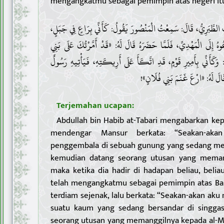
mengangkatmu sebagai pemimpin atas negeri it
2 . الطَّبَرِيُّ، قَالَ: سَمِعْتُ الْمَنْصُورَ يَقُولُ: كَأَنِّي بِرَاعٍ فِي جَبَلٍ
هُ إِلَى الْمَهْدِيِّ، فَلَمَّا حَضَرَهُ قَالَ لَهُ: «قَدْ أَمَّرْتُكَ عَلَى بَنِي
َكَأَنِّي بِأَمِيرِ قَوْمٍ، قَدِ اتَّكَأَ عَلَى أَرِيكَتِهِ، فَيَأْتِيهِ رَسُولٌ
ُ قَالَ لَهُ: «ارْعَ غَنَمَ بَنِي فُلَانٍ
Terjemahan ucapan:
Abdullah bin Habib at-Tabari mengabarkan kep
mendengar Mansur berkata: “Seakan-aka
penggembala di sebuah gunung yang sedang m
kemudian datang seorang utusan yang memang
maka ketika dia hadir di hadapan beliau, beli
telah mengangkatmu sebagai pemimpin atas Ban
terdiam sejenak, lalu berkata: “Seakan-akan ak
suatu kaum yang sedang bersandar di singga
seorang utusan yang memanggilnya kepada al-Ma