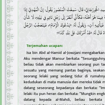
1 . الْجُوزَجَانِيُّ، قَالَ: سَمِعْتُ الْمَنْصُورَ يَقُولُ: إِنَّ الْمَهْدِيَّ إِذَا
ِيمَا هُوَ أَهْلُهُ، فَكَأَنِّي أَنْظُرُ إِلَى رَجُلٍ نَائِمٍ فِي بَيْتِهِ، لَا شَأْنَ
 فَيَأْتِيهِ آتٍ، وَيَقُولُ لَهُ: «يَدْعُوكَ الْإِمَامُ»، فَيَتَعَجَّبُ الرَّجُلُ
َتَاهُ قَالَ لَهُ: «قَدْ أَمَّرْتُكَ عَلَى بَلَدِ كَذَا
Terjemahan ucapan:
Isa bin Abd al-Hamid al-Jowzjani mengabarkan
Aku mendengar Mansur berkata: “Sesungguhnya,
beliau tidak akan membiarkan seorang pun t
sesuatu yang memang pantas baginya, seakan-
seorang lelaki yang sedang tidur di rumahny
kedudukan di mata manusia dan mereka tidak 
datang seseorang kepadanya dan berkata: “
lelaki itu pun heran dan berkata: “Mungkin engk
datang kepada al-Mahdi, beliau berkata