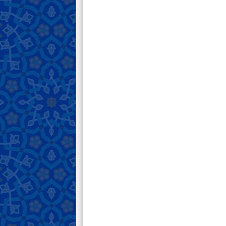
para pengikutnya
Hal-hal terkait agama, mazhab dan
sekte
Akhlak
Do‘a dan teks ziarah
Nasihat dan wejangan
Keutamaan moral dan
keburukannya
Hukum
Prinsip dan panduan fiqih
Bersuci dan najis
Janabah, haid, nifas, istihadah, dan
menopause
Pengobatan dan perawatan
Pakaian dan perhiasan
Wudu, mandi, dan tayamum
Salat
Zakat, Khumus, sedekah, dan