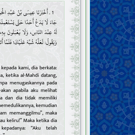
أَخْبَرَنَا عِيسَى بْنُ عَبْدِ الْحَمِيدِ 
جَاءَ لَا يَدَعُ أَحَدًا حَتَّى يَسْتَعْمِلَهُ ف
لَهُ عِنْدَ النَّاسِ، وَلَا يَعْبَئُونَ بِهِ،
وَيَقُولُ: لَعَلَّهُ شُبِّهَ عَلَيْكَ! فَلَمَّا أ»!
 kepada kami, dia berkata:
 ketika al-Mahdi datang,
anpa menugaskannya pada
akan apabila aku melihat
a dan dia tidak memiliki
memedulikannya, kemudian
Imam memanggilmu”, maka
au keliru!” Maka ketika dia
 kepadanya: “Aku telah