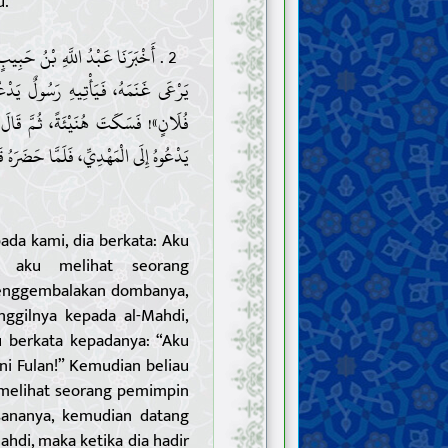
u.”
أَخْبَرَنَا عَبْدُ اللَّهِ بْنُ حَبِيبٍ ،
يَرْعَى غَنَمَهُ، فَيَأْتِيهِ رَسُولٌ يَدْعُو
فُلَانٍ»! فَسَكَتَ هُنَيْئَةً، ثُمَّ قَالَ: و
يَدْعُوهُ إِلَى الْمَهْدِيِّ، فَلَمَّا حَضَرَه»!
ada kami, dia berkata: Aku
n aku melihat seorang
enggembalakan dombanya,
gilnya kepada al-Mahdi,
au berkata kepadanya: “Aku
i Fulan!” Kemudian beliau
u melihat seorang pemimpin
sananya, kemudian datang
hdi, maka ketika dia hadir