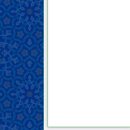
wakaf
Puasa dan i‘tikaf
Makanan dan minuman
Berburu dan menyembelih hewan
Nazar, janji, dan sumpah
Haji, umroh, dan ziarah
Jihad, pembelaan, dan hijrah di
jalan Allah
Mengajak kepada kebaikan,
menyeru kebenaran, dan mencegah
yang salah
Hudud (hukuman yang ditetapkan)
dan hukuman
Qisas dan diyat
Perwalian, penghakiman, dan
kesaksian
Hajr (melarang seseorang
mengakses hartanya)