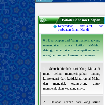
Para sahabat dan para istri Nabi
terakhir
Sifat-sifat Ahlul Bait Nabi terakhir,
dan kehidupan mereka
Pokok Bahasan Ucapan
Imam Mahdi
Keberadaan, sifat-sifat, dan
perbuatan Imam Mahdi
6 . Dua ucapan dari Yang Terhormat yang
menandakan bahwa ketika al-Mahdi
datang, beliau akan menempatkan setiap
orang berdasarkan kemampuan mereka.
1 . Sebuah khotbah dari Yang Mulia di
mana beliau memperingatkan tentang
konsekuensi dari ketidakhadiran al-Mahdi
dan mengajak orang-orang untuk
mempersiapkan kedatangannya.
2 . Delapan ucapan dari Yang Mulia