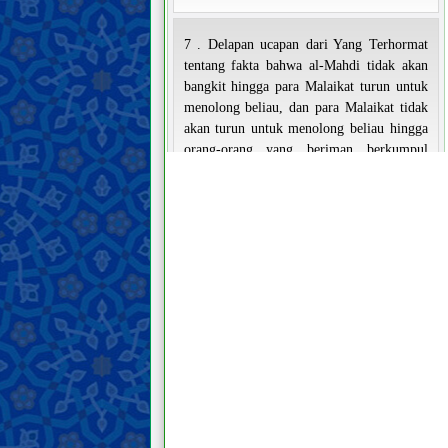
7 . Delapan ucapan dari Yang Terhormat
tentang fakta bahwa al-Mahdi tidak akan
bangkit hingga para Malaikat turun untuk
menolong beliau, dan para Malaikat tidak
akan turun untuk menolong beliau hingga
orang-orang yang beriman berkumpul
untuk menolong beliau.
8 . Sebuah ucapan yang sangat penting dan
mencerahkan dari Yang Mulia beliau
tentang syarat bagi kemunculan al-Mahdi
Mansur dan gerakannya dalam
mempersiapkan kedatangan Imam
Mahdi
Tanda-tanda kedatangan Imam
Mahdi dan fitnah Akhir Zaman
Memahami Akhirat
Memahami iman dan kekufuran
Sifat-sifat iman dan kekufuran serta