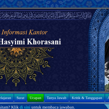
elajaran
Surat
Ucapan
Tanya Jawab
Kritik & Tanggapan
A
sini
untuk membaca jawaban.