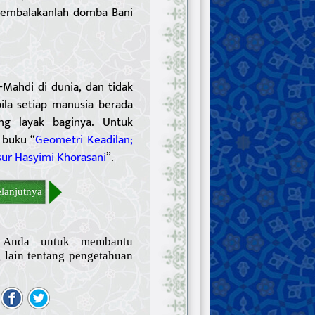
“Gembalakanlah domba Bani
-Mahdi di dunia, dan tidak
ila setiap manusia berada
g layak baginya. Untuk
h buku “
Geometri Keadilan;
sur Hasyimi Khorasani
”.
lanjutnya
n Anda untuk membantu
lain tentang pengetahuan