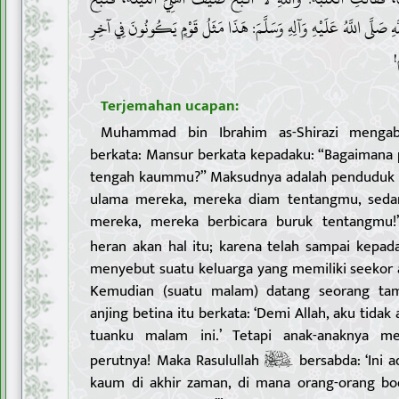
هِ صَلَّى اللَّهُ عَلَيْهِ وَآلِهِ وَسَلَّمَ: هَذَا مَثَلُ قَوْمٍ يَكُونُونَ فِي آخِرِ
ْ
Terjemahan ucapan:
Muhammad bin Ibrahim as-Shirazi mengab
berkata: Mansur berkata kepadaku: “Bagaimana 
tengah kaummu?” Maksudnya adalah penduduk Ir
ulama mereka, mereka diam tentangmu, seda
mereka, mereka berbicara buruk tentangmu!”
heran akan hal itu; karena telah sampai kepa
menyebut suatu keluarga yang memiliki seekor 
Kemudian (suatu malam) datang seorang ta
anjing betina itu berkata: ‘Demi Allah, aku ti
tuanku malam ini.’ Tetapi anak-anaknya m
perutnya! Maka Rasulullah
bersabda: ‘Ini 
kaum di akhir zaman, di mana orang-orang b