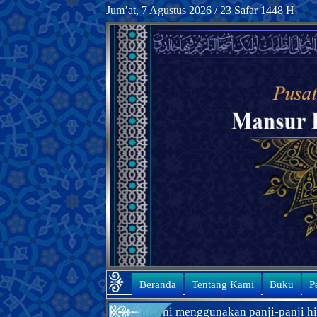
Jum’at, 7 Agustus 2026 / 23 Safar 1448 H
Beranda
Tentang Kami
Buku
P
Pendahuluan
Akal
mi Khorasani menggunakan panji-panji hitam? Klik
di sini
unt