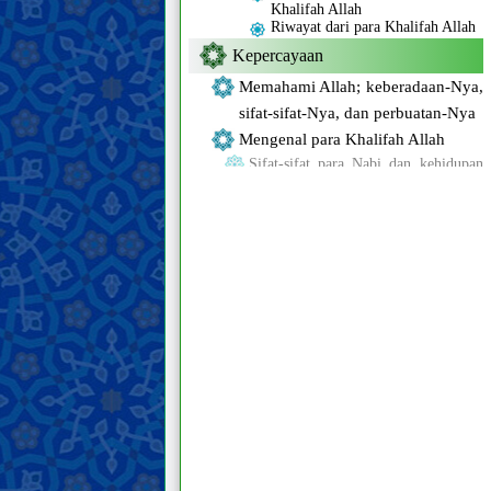
Khalifah Allah
Riwayat dari para Khalifah Allah
Kepercayaan
Memahami Allah; keberadaan-Nya,
sifat-sifat-Nya, dan perbuatan-Nya
Mengenal para Khalifah Allah
Sifat-sifat para Nabi dan kehidupan
mereka
Sifat-sifat Nabi terakhir dan
kehidupan beliau
Karakteristik Nabi terakhir
Para sahabat dan para istri Nabi
terakhir
Sifat-sifat Ahlul Bait Nabi terakhir,
dan kehidupan mereka
Imam Mahdi
Keberadaan, sifat-sifat, dan
perbuatan Imam Mahdi
Mansur dan gerakannya dalam
mempersiapkan kedatangan Imam
Mahdi
Tanda-tanda kedatangan Imam
Mahdi dan fitnah Akhir Zaman