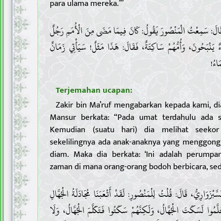
para ulama mereka.’”
3 . لَ: سَمِعْتُ الْمَنْصُورَ يَقُولُ: كَانَ فِيمَا مَضَى مِنَ الْأُمَمِ رَجُلٌ
 يَنْبَحُونَ، وَأُمُّهُمْ سَاكِتَةٌ، فَقَالَ: هَذَا مَثَلٌ! سَيَأْتِي زَمَانٌ
مَاءُ
Terjemahan ucapan:
Zakir bin Ma’ruf mengabarkan kepada kami, d
Mansur berkata: “Pada umat terdahulu ada se
Kemudian (suatu hari) dia melihat seekor
sekelilingnya ada anak-anaknya yang menggong
diam. Maka dia berkata: ‘Ini adalah perump
zaman di mana orang-orang bodoh berbicara, sed
4 . َوَارِيُّ، قَالَ: قُلْتُ لِلْمَنْصُورِ: لَقَدْ أَتْعَبَنَا مُجَادَلَةُ الْجُهَّالِ
َّمُوا لَسَكَتَ الْجُهَّالُ، وَلَكِنَّهُمْ سَكَتُوا فَتَكَلَّمَ الْجُهَّالُ، وَلَا