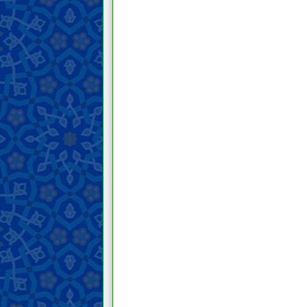
Memahami Akhirat
Memahami iman dan kekufuran
Sifat-sifat iman dan kekufuran serta
para pengikutnya
Hal-hal terkait agama, mazhab dan
sekte
Akhlak
Do‘a dan teks ziarah
Nasihat dan wejangan
Keutamaan moral dan
keburukannya
Hukum
Prinsip dan panduan fiqih
Bersuci dan najis
Janabah, haid, nifas, istihadah, dan
menopause
Pengobatan dan perawatan
Pakaian dan perhiasan