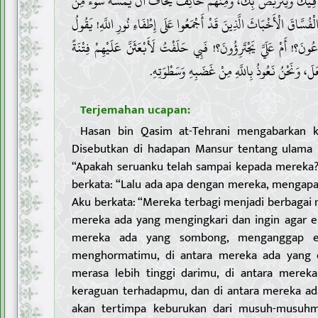
ُ فِيكَ وَيَتَرَبَّصُ بِكَ، وَمِنْهُمْ خَائِفٌ يَخَافُ أَنْ يَمَسَّهُ سُوءٌ مِنْ
لْفُسَّاقَ الْأَخْبَاثَ الَّذِينَ قَدْ أَجْمَعُوا عَلَى إِطْفَاءِ نُورِ اللَّهِ! يَقُولُ
ادِعُونَ؟! أَمْ عَلَيَّ يَجْتَرِؤُونَ؟! فَبِي حَلَفْتُ لَأَبْعَثَنَّ عَلَيْهِمْ فِتْنَةً
عَلَ، وَنَحْنُ نَعُوذُ بِاللَّهِ مِنْ غَضَبِهِ وَسَطْوَتِهِ
Terjemahan ucapan:
Hasan bin Qasim at-Tehrani mengabarkan k
Disebutkan di hadapan Mansur tentang ulama I
“Apakah seruanku telah sampai kepada mereka?”
berkata: “Lalu ada apa dengan mereka, mengapa
Aku berkata: “Mereka terbagi menjadi berbagai
mereka ada yang mengingkari dan ingin agar en
mereka ada yang sombong, menganggap e
menghormatimu, di antara mereka ada yang d
merasa lebih tinggi darimu, di antara mereka
keraguan terhadapmu, dan di antara mereka ad
akan tertimpa keburukan dari musuh-musuhmu