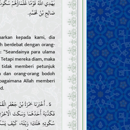
يَهْدِي اللَّهُ قَوْمًا عُلَمَاؤُهُمْ سُكُوتٌ 
صَالِحِ بْنُ مُحَمَّدٍ.
arkan kepada kami, dia
ah berdebat dengan orang-
: “Seandainya para ulama
. Tetapi mereka diam, maka
 tidak memberi petunjuk
 dan orang-orang bodoh
 bagaimana Allah memberi
d.
أَخْبَرَنَا حَمْزَةُ بْنُ جَعْفَرٍ الْقُمِّ،
فَكَذَّبَهُ أَحَدُهُمَا وَسَكَتَ الْآخَرُ! قَا
سُكُوتِهِ هَلَكَ! وَيْلَهُ، كَيْفَ يَسْكُ