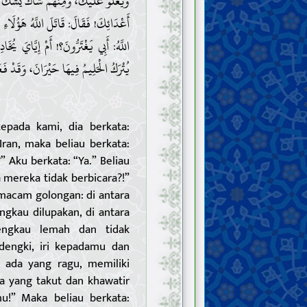
وَيَعْلُو عَلَيْكَ، وَمِنْهُمْ شَاكٌّ يَشُكّ
أَعْدَائِكَ! فَقَالَ: قَاتَلَ اللَّهُ هَؤُلَاءِ ا
اللَّهُ: أَبِي يَغْتَرُّونَ؟! أَمْ إِيَّايَ يُخَ
يُتْرَكُ الْحَلِيمُ فِيهَا حَيْرَانَ، وَقَدْ فَ.
epada kami, dia berkata:
ran, maka beliau berkata:
 Aku berkata: “Ya.” Beliau
 mereka tidak berbicara?!”
 macam golongan: di antara
gkau dilupakan, di antara
ngkau lemah dan tidak
engki, iri kepadamu dan
 ada yang ragu, memiliki
a yang takut dan khawatir
!” Maka beliau berkata: