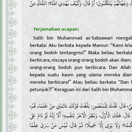
وَجُهَّالُهُمْ يَتَكَلَّمُونَ! أَوْ قَالَ: وَكَيْفَ يَهْدِي اللَّهُ؟! الشَّكُّ مِنْ
Terjemahan ucapan:
Salih bin Muhammad as-Sabzawari mengab
berkata: Aku berkata kepada Mansur: “Kami lel
orang bodoh tentangmu!” Maka beliau berkata
berbicara, niscaya orang-orang bodoh akan diam
orang-orang bodoh pun berbicara. Dan Allah
kepada suatu kaum yang ulama mereka diam
mereka berbicara!” Atau beliau berkata: “Dan
petunjuk?!” Keraguan ini dari Salih bin Muhamma
5 . يُّ، قَالَ: قُلْتُ لِلْمَنْصُورِ: بَلَّغْتُ قَوْلَكَ عَالِمَيْنِ مِنْ عُلَمَاءِ قُمَّ
لَ: هَلَكَ الْأَوَّلُ، وَنَظَرَ الْآخَرُ لِنَفْسِهِ! أَلَا إِنَّهُ لَوْ دَامَ عَلَى
تُ؟! وَلَا يَرَى إِلَّا جَمِيلًا! ثُمَّ قَالَ: لَيْسَ مَنْ سَرَقَ عِلْمًا