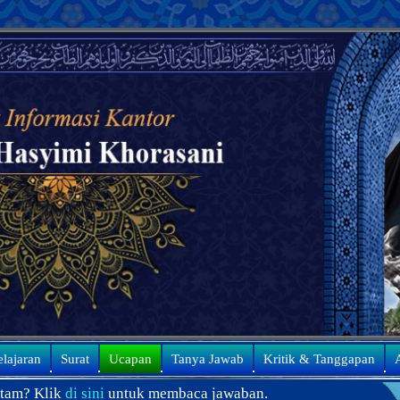
elajaran
Surat
Ucapan
Tanya Jawab
Kritik & Tanggapan
A
uk membaca jawaban.