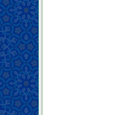
Wudu, mandi, dan tayamum
Salat
Zakat, Khumus, sedekah, dan
wakaf
Puasa dan i‘tikaf
Makanan dan minuman
Berburu dan menyembelih hewan
Nazar, janji, dan sumpah
Haji, umroh, dan ziarah
Jihad, pembelaan, dan hijrah di
jalan Allah
Mengajak kepada kebaikan,
menyeru kebenaran, dan mencegah
yang salah
Hudud (hukuman yang ditetapkan)
dan hukuman
Qisas dan diyat
Perwalian, penghakiman, dan
kesaksian