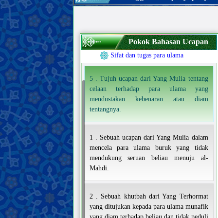
Pengetahuan
Makna pengetahuan dan kewajiban
untuk memperolehnya
Hambatan dalam pengetahuan dan
Pokok Bahasan Ucapan
mencela mereka yang terpengaruh
Sifat dan tugas para ulama
5 . Tujuh ucapan dari Yang Mulia tentang
celaan terhadap para ulama yang
mendustakan kebenaran atau diam
tentangnya.
1 . Sebuah ucapan dari Yang Mulia dalam
mencela para ulama buruk yang tidak
mendukung seruan beliau menuju al-
Mahdi.
2 . Sebuah khutbah dari Yang Terhormat
yang ditujukan kepada para ulama munafik
yang diam terhadap beliau dan tidak peduli