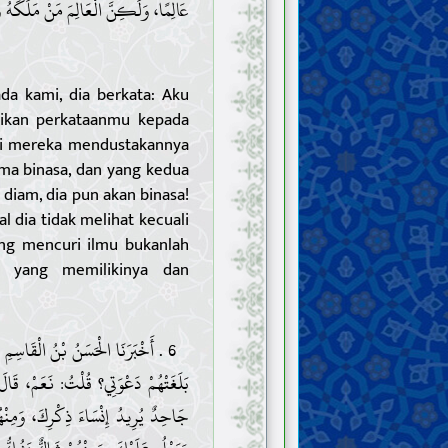
عَالِمًا، وَلَكِنَّ الْعَالِمَ مَنْ مَلَكَهُ وَ.
da kami, dia berkata: Aku
ikan perkataanmu kepada
ri mereka mendustakannya
ama binasa, dan yang kedua
 diam, dia pun akan binasa!
l dia tidak melihat kecuali
ang mencuri ilmu bukanlah
g yang memilikinya dan
أَخْبَرَنَا الْحَسَنُ بْنُ الْقَاسِمِ الطّ
بَلَغَتْهُمْ دَعْوَتِي؟ قُلْتُ: نَعَمْ، قَالَ
جَاحِدٌ يُرِيدُ إِنْسَاءَ ذِكْرِكَ، وَمِنْ