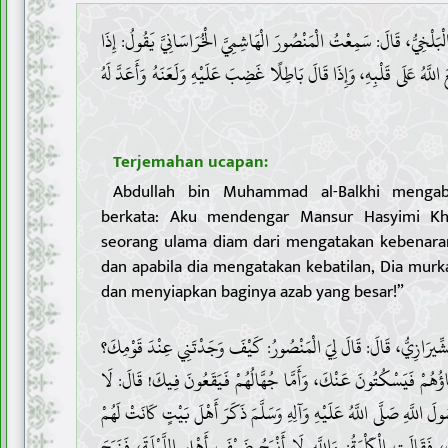
1 . بَلْخِيُّ، قَالَ: سَمِعْتُ الْمَنْصُورَ الْهَاشِمِيَّ الْخُرَاسَانِيَّ يَقُولُ: إِذَا
لَّهُ عَلَى قَلْبِهِ، وَإِذَا قَالَ بَاطِلًا غَضِبَ عَلَيْهِ وَلَعَنَهُ وَأَعَدَّ لَهُ
Terjemahan ucapan:
Abdullah bin Muhammad al-Balkhi mengab
berkata: Aku mendengar Mansur Hasyimi Khor
seorang ulama diam dari mengatakan kebenaran
dan apabila dia mengatakan kebatilan, Dia mur
dan menyiapkan baginya azab yang besar!”
2 . شِّيرَازِيُّ، قَالَ: قَالَ لِيَ الْمَنْصُورُ: كَيْفَ وَجَدْتَنِي عِنْدَ قَوْمِكَ؟
َاؤُهُمْ فَيَسْكُتُونَ عَنْكَ، وَأَمَّا جُهَّالُهُمْ فَيَقَعُونَ فِيكَ! قَالَ: لَا
لَ اللَّهِ صَلَّى اللَّهُ عَلَيْهِ وَآلِهِ وَسَلَّمَ ذَكَرَ أَهْلَ بَيْتٍ كَانَتْ لَهُمْ
َقَالَتِ الْكَلْبَةُ: وَاللَّهِ لَا أَنْبَحُ ضَيْفَ أَهْلِيَ اللَّيْلَةَ، فَنَبَحَ