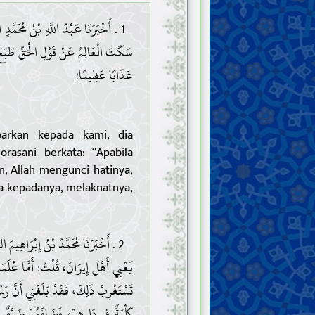
أَخْبَرَنَا عَبْدُ اللَّهِ بْنُ مُحَمَّدٍ الْ
سَكَتَ الْعَالِمُ عَنْ قَوْلِ الْحَقِّ طَبَعَ ال
عَذَابًا عَظِيمًا!
arkan kepada kami, dia
asani berkata: “Apabila
, Allah mengunci hatinya,
ka kepadanya, melaknatnya,
أَخْبَرَنَا مُحَمَّدُ بْنُ إِبْرَاهِيمَ ال
يَعْنِي أَهْلَ إِيرَانَ، قُلْتُ: أَمَّا عُلَم
تَسْتَغْرِبْ ذَلِكَ، فَقَدْ بَلَغَنِي أَنَّ رَسُو
كَلْبَةٌ فِي دَارِهِمْ، فَضَافَهُمْ ضَيْفٌ، ف