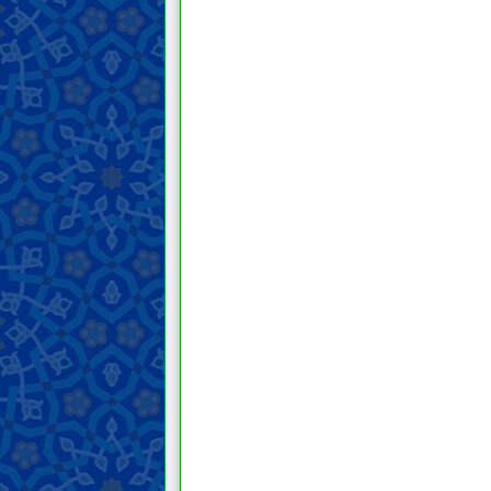
Hajr (melarang seseorang
mengakses hartanya)
Pekerjaan dan bisnis yang dilarang
Kontrak dan transaksi
Pernikahan, hijab, dan hubungan
seksual
Menyusui, hak asuh, dan
pendidikan anak
Talak, li‘an, ila’ [sumpah tidak
menyentuh istri], dan iddah
Wasiat dan warisan
Orang meninggal
Isu-isu kontemporer