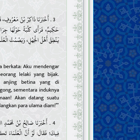
أَخْبَرَنَا ذَاكِرُ بْنُ مَعْرُوفٍ، قَا
حَكِيمٌ، فَرَأَى كَلْبَةً حَوْلَهَا جِرَاءٌ
يَنْطِقُ أَهْلُ الْجَهْلِ، وَيَصْمُتُ الْعُلَ!
ia berkata: Aku mendengar
orang lelaki yang bijak.
 anjing betina yang di
gong, sementara induknya
amaan! Akan datang suatu
angkan para ulama diam!’”
أَخْبَرَنَا صَالِحُ بْنُ مُحَمَّدٍ السَّبْز
فِيكَ! فَقَالَ: لَوْ أَنَّ الْعُلَمَاءَ تَكَل