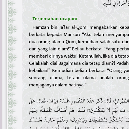
أَحْرَزَهُ فِي قَلْبِهِ
Terjemahan ucapan:
Hamzah bin Ja’far al-Qomi mengabarkan kepa
berkata kepada Mansur: “Aku telah menyampa
dua orang ulama Qom, kemudian salah satu da
dan yang lain diam!” Beliau berkata: “Yang pert
memberi dirinya waktu! Ketahuilah, jika dia tetap
Celakalah dia! Bagaimana dia tetap diam?! Padaha
kebaikan!” Kemudian beliau berkata: “Orang y
seorang ulama, tetapi ulama adalah oran
menjaganya dalam hatinya.”
6 . ِهْرَانِيُّ، قَالَ: ذُكِرَ عِنْدَ الْمَنْصُورِ عُلَمَاءُ إِيرَانَ، فَقَالَ: هَلْ
: فَمَا لَهُمْ لَا يَتَكَلَّمُونَ؟! قُلْتُ: هُمْ أَصْنَافٌ مُخْتَلِفَةٌ: مِنْهُمْ
هُمْ مُسْتَكْبِرٌ يَسْتَضْعِفُكَ وَيَزْدَرِيكَ، وَمِنْهُمْ حَاسِدٌ يَحْسُدُكَ