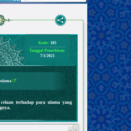
Kode:
185
Tanggal Penerbitan:
7/1/2021
a ulama
 celaan terhadap para ulama yang
gnya.