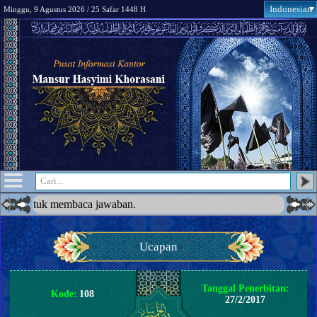
Indonesian
Minggu, 9 Agustus 2026 / 25 Safar 1448 H
waban.
●
Ucap
Ucapan
Tanggal Penerbitan:
Kode:
108
27/2/2017