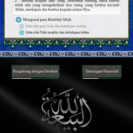
2 . Sebuah ucapan dari Yang Terhormat tentang fakta bahwa
tidak ada yang mengabulkan doa orang yang berdoa kecuali
Allah, meskipun dia berdoa kepada selain-Nya.
Mengenal para Khalifah Allah
Sifat-sifat para Nabi dan kehidupan mereka
Sifat-sifat Nabi terakhir dan kehidupan beliau
Karakteristik Nabi terakhir
Para sahabat dan para istri Nabi terakhir
Sifat-sifat Ahlul Bait Nabi terakhir, dan kehidupan mereka
Imam Mahdi
Keberadaan, sifat-sifat, dan perbuatan Imam Mahdi
Mansur dan gerakannya dalam mempersiapkan kedatangan
Imam Mahdi
Tanda-tanda kedatangan Imam Mahdi dan fitnah Akhir Zaman
Bergabung dengan Gerakan
Dukungan Finansial
Memahami Akhirat
Memahami iman dan kekufuran
Sifat-sifat iman dan kekufuran serta para pengikutnya
Hal-hal terkait agama, mazhab dan sekte
Akhlak
Do‘a dan teks ziarah
Nasihat dan wejangan
Keutamaan moral dan keburukannya