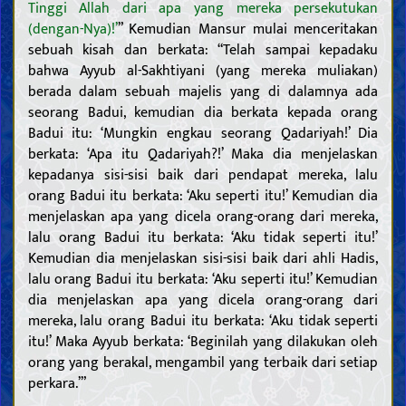
Tinggi Allah dari apa yang mereka persekutukan
(dengan-Nya)!’
” Kemudian Mansur mulai menceritakan
sebuah kisah dan berkata: “Telah sampai kepadaku
bahwa Ayyub al-Sakhtiyani (yang mereka muliakan)
berada dalam sebuah majelis yang di dalamnya ada
seorang Badui, kemudian dia berkata kepada orang
Badui itu: ‘Mungkin engkau seorang Qadariyah!’ Dia
berkata: ‘Apa itu Qadariyah?!’ Maka dia menjelaskan
kepadanya sisi-sisi baik dari pendapat mereka, lalu
orang Badui itu berkata: ‘Aku seperti itu!’ Kemudian dia
menjelaskan apa yang dicela orang-orang dari mereka,
lalu orang Badui itu berkata: ‘Aku tidak seperti itu!’
Kemudian dia menjelaskan sisi-sisi baik dari ahli Hadis,
lalu orang Badui itu berkata: ‘Aku seperti itu!’ Kemudian
dia menjelaskan apa yang dicela orang-orang dari
mereka, lalu orang Badui itu berkata: ‘Aku tidak seperti
itu!’ Maka Ayyub berkata: ‘Beginilah yang dilakukan oleh
orang yang berakal, mengambil yang terbaik dari setiap
perkara.’”