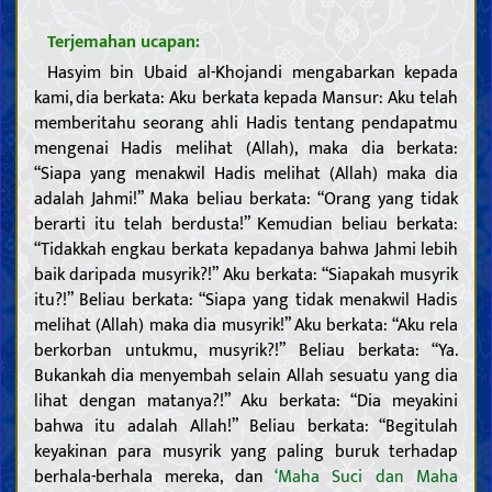
Terjemahan ucapan:
Hasyim bin Ubaid al-Khojandi mengabarkan kepada
kami, dia berkata: Aku berkata kepada Mansur: Aku telah
memberitahu seorang ahli Hadis tentang pendapatmu
mengenai Hadis melihat (Allah), maka dia berkata:
“Siapa yang menakwil Hadis melihat (Allah) maka dia
adalah Jahmi!” Maka beliau berkata: “Orang yang tidak
berarti itu telah berdusta!” Kemudian beliau berkata:
“Tidakkah engkau berkata kepadanya bahwa Jahmi lebih
baik daripada musyrik?!” Aku berkata: “Siapakah musyrik
itu?!” Beliau berkata: “Siapa yang tidak menakwil Hadis
melihat (Allah) maka dia musyrik!” Aku berkata: “Aku rela
berkorban untukmu, musyrik?!” Beliau berkata: “Ya.
Bukankah dia menyembah selain Allah sesuatu yang dia
lihat dengan matanya?!” Aku berkata: “Dia meyakini
bahwa itu adalah Allah!” Beliau berkata: “Begitulah
keyakinan para musyrik yang paling buruk terhadap
berhala-berhala mereka, dan
‘Maha Suci dan Maha