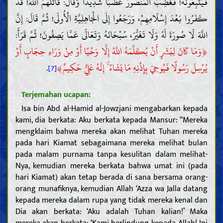
فَيَتَّبِعُونَهُ! فَغَضِبَ الْمَنْصُورُ غَضَبًا شَدِيدًا وَقَالَ: قَاتَلَهُمُ اللَّهُ! قَدْ
كَفَرُوا بَعْدَ إِسْلَامِهِمْ، وَرَجَعُوا إِلَى الْجَاهِلِيَّةِ الْأُولَى! ثُمَّ قَالَ: إِنَّ
اللَّهَ لَا صُورَةَ لَهُ وَلَا تَغَيُّرَ، سُبْحَانَهُ وَتَعَالَى عَمَّا يَصِفُونَ! ثُمَّ قَرَأَ:
﴿
وَمَا كَانَ لِبَشَرٍ أَنْ يُكَلِّمَهُ اللَّهُ إِلَّا وَحْيًا أَوْ مِنْ وَرَاءِ حِجَابٍ أَوْ
﴾
.
يُرْسِلَ رَسُولًا فَيُوحِيَ بِإِذْنِهِ مَا يَشَاءُ ۚ إِنَّهُ عَلِيٌّ حَكِيمٌ
[7]
Terjemahan ucapan:
Isa bin Abd al-Hamid al-Jowzjani mengabarkan kepada
kami, dia berkata: Aku berkata kepada Mansur: “Mereka
mengklaim bahwa mereka akan melihat Tuhan mereka
pada hari Kiamat sebagaimana mereka melihat bulan
pada malam purnama tanpa kesulitan dalam melihat-
Nya, kemudian mereka berkata bahwa umat ini (pada
hari Kiamat) akan tetap berada di sana bersama orang-
orang munafiknya, kemudian Allah ‘Azza wa Jalla datang
kepada mereka dalam rupa yang tidak mereka kenal dan
Dia akan berkata: ‘Aku adalah Tuhan kalian!’ Maka
mereka akan berkata: ‘Kami berlindung kepada Allah! Ini