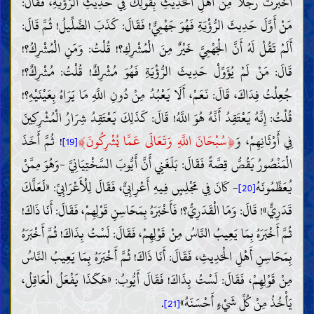
أَخْبَرْتُ رَجُلًا مِنْ أَهْلِ الْحَدِيثِ بِقَوْلِكَ فِي حَدِيثِ الرُّؤْيَةِ، فَقَالَ:
مَنْ أَوَّلَ حَدِيثَ الرُّؤْيَةِ فَهُوَ جَهْمِيٌّ! فَقَالَ: كَذَبَ الضِّلِّيلُ! ثُمَّ قَالَ:
أَلَمْ تَقُلْ لَهُ أَنَّ الْجَهْمِيَّ خَيْرٌ مِنَ الْمُشْرِكِ؟! قُلْتُ: وَمَنِ الْمُشْرِكُ؟!
قَالَ: مَنْ لَمْ يُؤَوِّلْ حَدِيثَ الرُّؤْيَةِ فَهُوَ مُشْرِكٌ! قُلْتُ: مُشْرِكٌ؟!
جُعِلْتُ فِدَاكَ، قَالَ: نَعَمْ، أَلَا يَعْبُدُ مِنْ دُونِ اللَّهِ مَا يَرَاهُ بِعَيْنَيْهِ؟!
قُلْتُ: إِنَّهُ يَعْتَقِدُ أَنَّهُ هُوَ اللَّهُ! قَالَ: كَذَلِكَ يَعْتَقِدُ شِرَارُ الْمُشْرِكِينَ
﴾
﴿
فِي أَوْثَانِهِمْ، وَ
سُبْحَانَ اللَّهِ وَتَعَالَى عَمَّا يُشْرِكُونَ
! ثُمَّ أَخَذَ
[19]
الْمَنْصُورُ يَقُصُّ قِصَّةً فَقَالَ: بَلَغَنِي أَنَّ أَيُّوبَ السَّخْتِيَانِيَّ -وَهُوَ مِمَّنْ
يُعَظِّمُونَهُ
- كَانَ فِي مَجْلِسٍ فِيهِ أَعْرِابِيٌّ، فَقَالَ لِلْأَعْرَابِيِّ: «لَعَلَّكَ
[20]
قَدَرِيٌّ»! قَالَ: وَمَا الْقَدَرِيُّ؟! فَأَخْبَرَهُ بِمَحَاسِنِ قَوْلِهِمْ، فَقَالَ: أَنَا ذَاكَ!
ثُمَّ أَخْبَرَهُ بِمَا يَعِيبُ النَّاسُ مِنْ قَوْلِهِمْ، فَقَالَ: لَسْتُ بِذَاكَ! ثُمَّ أَخْبَرَهُ
بِمَحَاسِنِ أَهْلِ الْحَدِيثِ، فَقَالَ: أَنَا ذَاكَ! ثُمَّ أَخْبَرَهُ بِمَا يَعِيبُ النَّاسُ
مِنْ قَوْلِهِمْ، فَقَالَ: لَسْتُ بِذَاكَ! فَقَالَ أَيُّوبُ: «هَكَذَا يَفْعَلُ الْعَاقِلُ،
.
يَأْخُذُ مِنْ كُلِّ شَيْءٍ أَحْسَنَهُ»
[21]