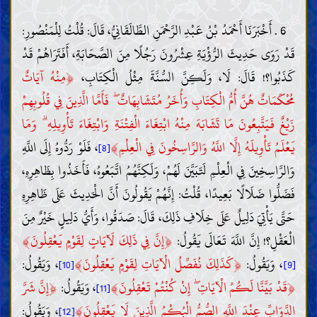
6 . أَخْبَرَنَا أَحْمَدُ بْنُ عَبْدِ الرَّحْمَنِ الطَّالَقَانِيُّ، قَالَ: قُلْتُ لِلْمَنْصُورِ:
قَدْ رَوَى حَدِيثَ الرُّؤْيَةِ عِشْرُونَ رَجُلًا مِنَ الصَّحَابَةِ، أَفَتَرَاهُمْ قَدْ
﴿
كَذَبُوا؟! قَالَ: لَا، وَلَكِنَّ السُّنَّةَ مِثْلُ الْكِتَابِ،
مِنْهُ آيَاتٌ
مُحْكَمَاتٌ هُنَّ أُمُّ الْكِتَابِ وَأُخَرُ مُتَشَابِهَاتٌ ۖ فَأَمَّا الَّذِينَ فِي قُلُوبِهِمْ
زَيْغٌ فَيَتَّبِعُونَ مَا تَشَابَهَ مِنْهُ ابْتِغَاءَ الْفِتْنَةِ وَابْتِغَاءَ تَأْوِيلِهِ ۗ وَمَا
﴾
يَعْلَمُ تَأْوِيلَهُ إِلَّا اللَّهُ وَالرَّاسِخُونَ فِي الْعِلْمِ
، فَلَوْ رَدُّوهُ إِلَى اللَّهِ
[8]
وَالرَّاسِخِينَ فِي الْعِلْمِ لَتَبَيَّنَ لَهُمْ، وَلَكِنَّهُمُ اتَّبَعُوهُ، فَأَخَذُوا بِظَاهِرِهِ،
فَضَلُّوا ضَلَالًا بَعِيدًا، قُلْتُ: إِنَّهُمْ يَقُولُونَ أَنَّ الْحَدِيثَ عَلَى ظَاهِرِهِ
حَتَّى يَأْتِيَ دَلِيلٌ عَلَى خِلَافِ ذَلِكَ، قَالَ: صَدَقُوا، وَأَيُّ دَلِيلٍ خَيْرٌ مِنَ
﴾
﴿
الْعَقْلِ؟! إِنَّ اللَّهَ تَعَالَى يَقُولُ:
إِنَّ فِي ذَلِكَ لَآيَاتٍ لِقَوْمٍ يَعْقِلُونَ
﴾
﴿
، وَيَقُولُ:
كَذَلِكَ نُفَصِّلُ الْآيَاتِ لِقَوْمٍ يَعْقِلُونَ
، وَيَقُولُ:
[10]
[9]
﴿
﴾
﴿
قَدْ بَيَّنَّا لَكُمُ الْآيَاتِ ۖ إِنْ كُنْتُمْ تَعْقِلُونَ
، وَيَقُولُ:
إِنَّ شَرَّ
[11]
﴾
الدَّوَابِّ عِنْدَ اللَّهِ الصُّمُّ الْبُكْمُ الَّذِينَ لَا يَعْقِلُونَ
، وَيَقُولُ:
[12]