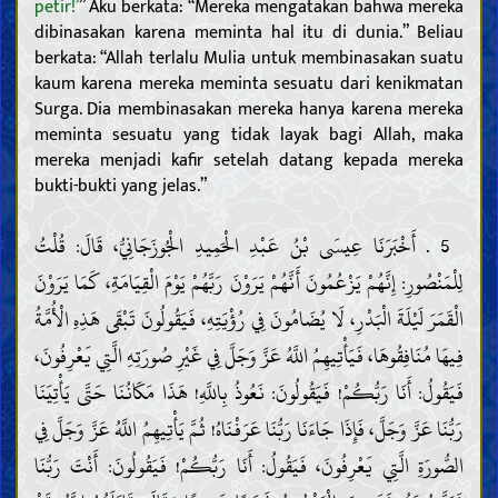
petir!’
” Aku berkata: “Mereka mengatakan bahwa mereka
dibinasakan karena meminta hal itu di dunia.” Beliau
berkata: “Allah terlalu Mulia untuk membinasakan suatu
kaum karena mereka meminta sesuatu dari kenikmatan
Surga. Dia membinasakan mereka hanya karena mereka
meminta sesuatu yang tidak layak bagi Allah, maka
mereka menjadi kafir setelah datang kepada mereka
bukti-bukti yang jelas.”
5 . أَخْبَرَنَا عِيسَى بْنُ عَبْدِ الْحَمِيدِ الْجُوزَجَانِيُّ، قَالَ: قُلْتُ
لِلْمَنْصُورِ: إِنَّهُمْ يَزْعُمُونَ أَنَّهُمْ يَرَوْنَ رَبَّهُمْ يَوْمَ الْقِيَامَةِ، كَمَا يَرَوْنَ
الْقَمَرَ لَيْلَةَ الْبَدْرِ، لَا يُضَامُونَ فِي رُؤْيَتِهِ، فَيَقُولُونَ تَبْقَى هَذِهِ الْأُمَّةُ
فِيهَا مُنَافِقُوهَا، فَيَأْتِيهِمُ اللَّهُ عَزَّ وَجَلَّ فِي غَيْرِ صُورَتِهِ الَّتِي يَعْرِفُونَ،
فَيَقُولُ: أَنَا رَبُّكُمْ! فَيَقُولُونَ: نَعُوذُ بِاللَّهِ! هَذَا مَكَانُنَا حَتَّى يَأْتِيَنَا
رَبُّنَا عَزَّ وَجَلَّ، فَإِذَا جَاءَنَا رَبُّنَا عَرَفْنَاهُ! ثُمَّ يَأْتِيهِمُ اللَّهُ عَزَّ وَجَلَّ فِي
الصُّورَةِ الَّتِي يَعْرِفُونَ، فَيَقُولُ: أَنَا رَبُّكُمْ! فَيَقُولُونَ: أَنْتَ رَبُّنَا