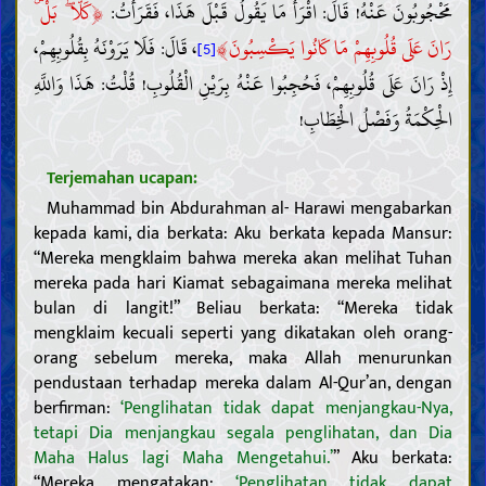
﴿
مَحْجُوبُونَ عَنْهُ! قَالَ: اقْرَأْ مَا يَقُولُ قَبْلَ هَذَا، فَقَرَأْتُ:
كَلَّا ۖ بَلْ ۜ
﴾
رَانَ عَلَى قُلُوبِهِمْ مَا كَانُوا يَكْسِبُونَ
، قَالَ: فَلَا يَرَوْنَهُ بِقُلُوبِهِمْ،
[5]
إِذْ رَانَ عَلَى قُلُوبِهِمْ، فَحُجِبُوا عَنْهُ بِرَيْنِ الْقُلُوبِ! قُلْتُ: هَذَا وَاللَّهِ
الْحِكْمَةُ وَفَصْلُ الْخِطَابِ!
Terjemahan ucapan:
Muhammad bin Abdurahman al- Harawi mengabarkan
kepada kami, dia berkata: Aku berkata kepada Mansur:
“Mereka mengklaim bahwa mereka akan melihat Tuhan
mereka pada hari Kiamat sebagaimana mereka melihat
bulan di langit!” Beliau berkata: “Mereka tidak
mengklaim kecuali seperti yang dikatakan oleh orang-
orang sebelum mereka, maka Allah menurunkan
pendustaan terhadap mereka dalam Al-Qur’an, dengan
berfirman:
‘Penglihatan tidak dapat menjangkau-Nya,
tetapi Dia menjangkau segala penglihatan, dan Dia
Maha Halus lagi Maha Mengetahui.’
” Aku berkata:
“Mereka mengatakan:
‘Penglihatan tidak dapat