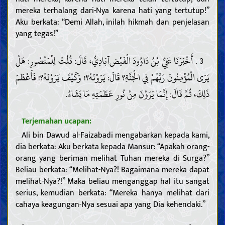
mereka terhalang dari-Nya karena hati yang tertutup!”
Aku berkata: “Demi Allah, inilah hikmah dan penjelasan
yang tegas!”
3 . أَخْبَرَنَا عَلِيُّ بْنُ دَاوُودَ الْفَيْض‌آبَادِيُّ، قَالَ: قُلْتُ لِلْمَنْصُورِ: هَلْ
يَرَى الْمُؤْمِنُونَ رَبَّهُمْ فِي الْجَنَّةِ؟ قَالَ: يَرَوْنَهُ؟! وَكَيْفَ يَرَوْنَهُ؟! فَأَعْظَمَ
ذَلِكَ، ثُمَّ قَالَ: إِنَّمَا يَرَوْنَ مِنْ نُورِ عَظَمَتِهِ مَا يَشَاءُ.
Terjemahan ucapan:
Ali bin Dawud al-Faizabadi mengabarkan kepada kami,
dia berkata: Aku berkata kepada Mansur: “Apakah orang-
orang yang beriman melihat Tuhan mereka di Surga?”
Beliau berkata: “Melihat-Nya?! Bagaimana mereka dapat
melihat-Nya?!” Maka beliau menganggap hal itu sangat
serius, kemudian berkata: “Mereka hanya melihat dari
cahaya keagungan-Nya sesuai apa yang Dia kehendaki.”