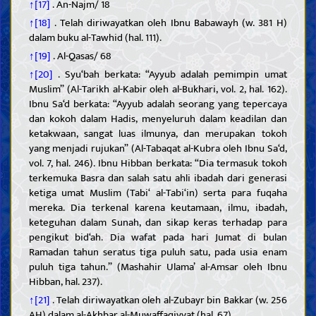
↑[17]
. An-Najm/ 18
↑[18]
. Telah diriwayatkan oleh Ibnu Babawayh (w. 381 H)
dalam buku al-Tawhid (hal. 111).
↑[19]
. Al-Qasas/ 68
↑[20]
. Syu‘bah berkata: “Ayyub adalah pemimpin umat
Muslim” (Al-Tarikh al-Kabir oleh al-Bukhari, vol. 2, hal. 162).
Ibnu Sa‘d berkata: “Ayyub adalah seorang yang tepercaya
dan kokoh dalam Hadis, menyeluruh dalam keadilan dan
ketakwaan, sangat luas ilmunya, dan merupakan tokoh
yang menjadi rujukan” (Al-Tabaqat al-Kubra oleh Ibnu Sa‘d,
vol. 7, hal. 246). Ibnu Hibban berkata: “Dia termasuk tokoh
terkemuka Basra dan salah satu ahli ibadah dari generasi
ketiga umat Muslim (Tabi‘ al-Tabi‘in) serta para fuqaha
mereka. Dia terkenal karena keutamaan, ilmu, ibadah,
keteguhan dalam Sunah, dan sikap keras terhadap para
pengikut bid‘ah. Dia wafat pada hari Jumat di bulan
Ramadan tahun seratus tiga puluh satu, pada usia enam
puluh tiga tahun.” (Mashahir Ulama’ al-Amsar oleh Ibnu
Hibban, hal. 237).
↑[21]
. Telah diriwayatkan oleh al-Zubayr bin Bakkar (w. 256
AH) dalam al-Akhbar al-Muwaffaqiyyat (hal. 67).