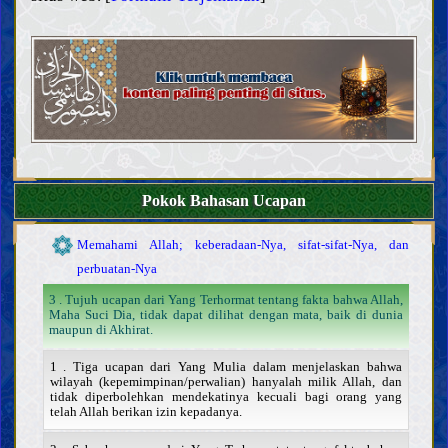
Makna pengetahuan dan kewajiban untuk memperolehnya
Hambatan dalam pengetahuan dan mencela mereka yang
terpengaruh
Sifat dan tugas para ulama
Bukti
Kitab Allah
Keabsahan dan sifat-sifat Al Qur’an
Tafsir beberapa ayat Al Qur’an
Khalifah Allah
Pentingnya dan sifat-sifat Khalifah Allah
Riwayat dari para Khalifah Allah
Pokok Bahasan Ucapan
Kepercayaan
Memahami Allah; keberadaan-Nya, sifat-sifat-Nya, dan
perbuatan-Nya
3 . Tujuh ucapan dari Yang Terhormat tentang fakta bahwa Allah,
Maha Suci Dia, tidak dapat dilihat dengan mata, baik di dunia
maupun di Akhirat.
1 . Tiga ucapan dari Yang Mulia dalam menjelaskan bahwa
wilayah (kepemimpinan/perwalian) hanyalah milik Allah, dan
tidak diperbolehkan mendekatinya kecuali bagi orang yang
telah Allah berikan izin kepadanya.