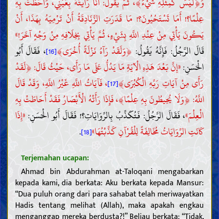
﴾
﴿
وَ
لَيْسَ كَمِثْلِهِ شَيْءٌ
، ثُمَّ يَقُولُ: أَنَا رَأَيْتُهُ بِعَيْنِي، وَأَحَطْتُ بِهِ
عِلْمًا؟! أَمَا تَسْتَحُيُونَ؟! مَا قَدَرَتِ الزَّنَادِقَةُ أَنْ تَرْمِيَهُ بِهَذَا، أَنْ
يَكُونَ يَأْتِي مِنْ عِنْدِ اللَّهِ بِشَيْءٍ، ثُمَّ يَأْتِي بِخِلَافِهِ مِنْ وَجْهٍ آخَرَ!»
﴾
﴿
قَالَ الرَّجُلُ: فَإِنَّهُ يَقُولُ:
وَلَقَدْ رَآهُ نَزْلَةً أُخْرَى
، فَقَالَ أَبُو
[16]
﴿
الْحَسَنِ:
«إِنَّ بَعْدَ هَذِهِ الْآيَةِ مَا يَدُلُّ عَلَى مَا رَأَى، حَيْثُ قَالَ:
لَقَدْ
﴾
رَأَى مِنْ آيَاتِ رَبِّهِ الْكُبْرَى
، فَآيَاتُ اللَّهِ غَيْرُ اللَّهِ، وَقَدْ قَالَ
[17]
﴾
﴿
اللَّهُ:
وَلَا يُحِيطُونَ بِهِ عِلْمًا
، فَإِذَا رَأَتْهُ الْأَبْصَارُ فَقَدْ أَحَاطَتْ بِهِ
الْعِلْمَ»
، فَقَالَ الرَّجُلُ: فَتُكَذِّبُ بِالرِّوَايَاتِ؟! فَقَالَ أَبُو الْحَسَنِ:
«إِذَا
.
كَانَتِ الرِّوَايَاتُ مُخَالِفَةً لِلْقُرْآنِ كَذَّبْتُهَا»
[18]
Terjemahan ucapan:
Ahmad bin Abdurahman at-Taloqani mengabarkan
kepada kami, dia berkata: Aku berkata kepada Mansur:
“Dua puluh orang dari para sahabat telah meriwayatkan
Hadis tentang melihat (Allah), maka apakah engkau
menganggap mereka berdusta?!” Beliau berkata: “Tidak,