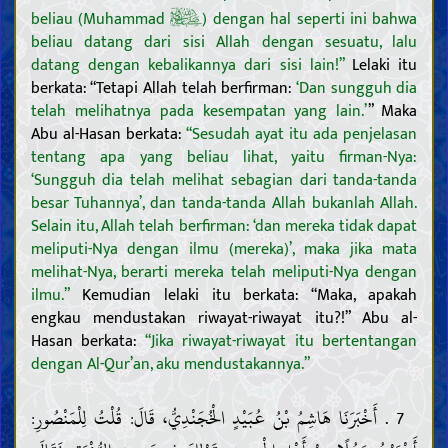
beliau (Muhammad
) dengan hal seperti ini bahwa
beliau datang dari sisi Allah dengan sesuatu, lalu
datang dengan kebalikannya dari sisi lain!”
Lelaki itu
berkata: “Tetapi Allah telah berfirman:
‘Dan sungguh dia
telah melihatnya pada kesempatan yang lain.’
” Maka
Abu al-Hasan berkata:
“Sesudah ayat itu ada penjelasan
tentang apa yang beliau lihat, yaitu firman-Nya:
‘Sungguh dia telah melihat sebagian dari tanda-tanda
besar Tuhannya’, dan tanda-tanda Allah bukanlah Allah.
Selain itu, Allah telah berfirman: ‘dan mereka tidak dapat
meliputi-Nya dengan ilmu (mereka)’, maka jika mata
melihat-Nya, berarti mereka telah meliputi-Nya dengan
ilmu.”
Kemudian lelaki itu berkata: “Maka, apakah
engkau mendustakan riwayat-riwayat itu?!” Abu al-
Hasan berkata:
“Jika riwayat-riwayat itu bertentangan
dengan Al-Qur’an, aku mendustakannya.”
7 . أَخْبَرَنَا هَاشِمُ بْنُ عُبَيْدٍ الْخُجَنْدِيُّ، قَالَ: قُلْتُ لِلْمَنْصُورِ: