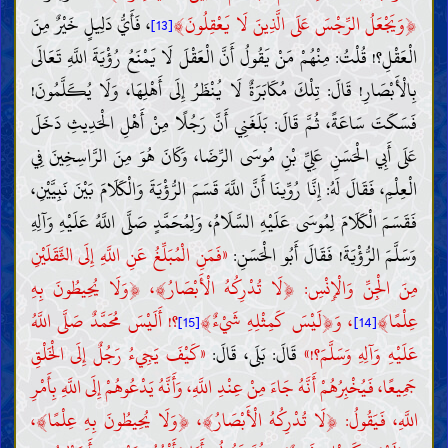
﴾
﴿
وَيَجْعَلُ الرِّجْسَ عَلَى الَّذِينَ لَا يَعْقِلُونَ
، فَأَيُّ دَلِيلٍ خَيْرٌ مِنَ
[13]
الْعَقْلِ؟! قُلْتُ: مِنْهُمْ مَنْ يَقُولُ أَنَّ الْعَقْلَ لَا يَمْنَعُ رُؤْيَةَ اللَّهِ تَعَالَى
بِالْأَبْصَارِ! قَالَ: تِلْكَ مُكَابَرَةٌ لَا يُنْظَرُ إِلَى أَهْلِهَا، وَلَا يُكَلَّمُونَ!
فَسَكَتَ سَاعَةً، ثُمَّ قَالَ: بَلَغَنِي أَنَّ رَجُلًا مِنْ أَهْلِ الْحَدِيثِ دَخَلَ
عَلَى أَبِي الْحَسَنِ عَلِيِّ بْنِ مُوسَى الرِّضَا، وَكَانَ هُوَ مِنَ الرَّاسِخِينَ فِي
الْعِلْمِ، فَقَالَ لَهُ: إِنَّا رُوِّينَا أَنَّ اللَّهَ قَسَمَ الرُّؤْيَةَ وَالْكَلَامَ بَيْنَ نَبِيَّيْنِ،
فَقَسَمَ الْكَلَامَ لِمُوسَى عَلَيْهِ السَّلَامُ، وَلِمُحَمَّدٍ صَلَّى اللَّهُ عَلَيْهِ وَآلِهِ
وَسَلَّمَ الرُّؤْيَةَ! فَقَالَ أَبُو الْحَسَنِ:
«فَمَنِ الْمُبَلِّغُ عَنِ اللَّهِ إِلَى الثَّقَلَيْنِ
﴿
﴾
﴿
وَلَا يُحِيطُونَ بِهِ
،
لَا تُدْرِكُهُ الْأَبْصَارُ
مِنَ الْجِنِّ وَالْإِنْسِ:
﴾
﴿
﴾
عِلْمًا
، وَ
لَيْسَ كَمِثْلِهِ شَيْءٌ
؟! أَلَيْسَ مُحَمَّدٌ صَلَّى اللَّهُ
[15]
[14]
عَلَيْهِ وَآلِهِ وَسَلَّمَ؟!»
قَالَ: بَلَى، قَالَ:
«كَيْفَ يَجِيءُ رَجُلٌ إِلَى الْخَلْقِ
جَمِيعًا، فَيُخْبِرُهُمْ أَنَّهُ جَاءَ مِنْ عِنْدِ اللَّهِ، وَأَنَّهُ يَدْعُوهُمْ إِلَى اللَّهِ بِأَمْرِ
﴾
﴿
﴾
﴿
،
وَلَا يُحِيطُونَ بِهِ عِلْمًا
،
لَا تُدْرِكُهُ الْأَبْصَارُ
اللَّهِ، فَيَقُولُ: