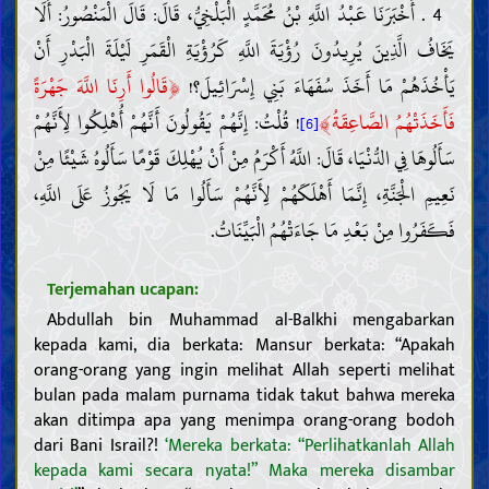
4 . أَخْبَرَنَا عَبْدُ اللَّهِ بْنُ مُحَمَّدٍ الْبَلْخِيُّ، قَالَ: قَالَ الْمَنْصُورُ: أَلَا
يَخَافُ الَّذِينَ يُرِيدُونَ رُؤْيَةَ اللَّهِ كَرُؤْيَةِ الْقَمَرِ لَيْلَةَ الْبَدْرِ أَنْ
﴿
يَأْخُذَهُمْ مَا أَخَذَ سُفَهَاءَ بَنِي إِسْرَائِيلَ؟!
قَالُوا أَرِنَا اللَّهَ جَهْرَةً
﴾
فَأَخَذَتْهُمُ الصَّاعِقَةُ
! قُلْتُ: إِنَّهُمْ يَقُولُونَ أَنَّهُمْ أُهْلِكُوا لِأَنَّهُمْ
[6]
سَأَلُوهَا فِي الدُّنْيَا، قَالَ: اللَّهُ أَكْرَمُ مِنْ أَنْ يُهْلِكَ قَوْمًا سَأَلُوهُ شَيْئًا مِنْ
نَعِيمِ الْجَنَّةِ، إِنَّمَا أَهْلَكَهُمْ لِأَنَّهُمْ سَأَلُوا مَا لَا يَجُوزُ عَلَى اللَّهِ،
فَكَفَرُوا مِنْ بَعْدِ مَا جَاءَتْهُمُ الْبَيِّنَاتُ.
Terjemahan ucapan:
Abdullah bin Muhammad al-Balkhi mengabarkan
kepada kami, dia berkata: Mansur berkata: “Apakah
orang-orang yang ingin melihat Allah seperti melihat
bulan pada malam purnama tidak takut bahwa mereka
akan ditimpa apa yang menimpa orang-orang bodoh
dari Bani Israil?!
‘Mereka berkata: “Perlihatkanlah Allah
kepada kami secara nyata!” Maka mereka disambar