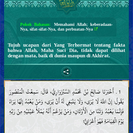
Pokok Bahasan:
Memahami Allah; keberadaan-
Nya, sifat-sifat-Nya, dan perbuatan-Nya
Tujuh ucapan dari Yang Terhormat tentang fakta
bahwa Allah, Maha Suci Dia, tidak dapat dilihat
dengan mata, baik di dunia maupun di Akhirat.
1 . أَخْبَرَنَا صَالِحُ بْنُ مُحَمَّدٍ السَّبْزَوَارِيُّ، قَالَ: سَمِعْتُ الْمَنْصُورَ
يَقُولُ: إِنَّ اللَّهَ لَا يُرَى، وَلَا يَنْبَغِي لَهُ أَنْ يُرَى، وَمَنْ يَعْبُدُ إِلَهًا يَرَاهُ
فَإِنَّمَا يَعْبُدُ وَثَنًا مِنَ الْأَوْثَانِ، وَمَنْ يَزْعُمُ أَنَّهُ يَمْلَأُ عَيْنَيْهِ مِنْ رَبِّهِ
يَوْمَ الْقِيَامَةِ فَهُوَ أَعْرَابِيٌّ!