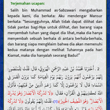
Terjemahan ucapan:
Salih bin Muhammad as-Sabzawari mengabarkan
kepada kami, dia berkata: Aku mendengar Mansur
berkata: “Sesungguhnya, Allah tidak dapat dilihat dan
tidak pantas bagi-Nya untuk dilihat, dan barang siapa
menyembah tuhan yang dapat dia lihat, maka dia hanya
menyembah sebuah berhala di antara berhala-berhala,
dan barang siapa mengklaim bahwa dia akan memenuhi
kedua matanya dengan melihat Tuhannya pada hari
Kiamat, maka dia hanyalah seorang Badui!”
2 . أَخْبَرَنَا مُحَمَّدُ بْنُ عَبْدِ الرَّحْمَنِ الْهَرَوِيُّ، قَالَ: قُلْتُ لِلْمَنْصُورِ:
إِنَّهُمْ يَزْعُمُونَ أَنَّهُمْ يَرَوْنَ رَبَّهُمْ يَوْمَ الْقِيَامَةِ كَمَا يَرَوْنَ الْقَمَرَ فِي
السَّمَاءِ! قَالَ: لَا يَزْعُمُونَ إِلَّا كَمَا زَعَمَ الَّذِينَ مِنْ قَبْلِهِمْ، فَأَنْزَلَ
﴿
اللَّهُ تَكْذِيبَهُمْ فِي الْقُرْآنِ، فَقَالَ:
لَا تُدْرِكُهُ الْأَبْصَارُ وَهُوَ يُدْرِكُ
﴿
﴾
الْأَبْصَارَ ۖ وَهُوَ اللَّطِيفُ الْخَبِيرُ
، قُلْتُ: إِنَّهُمْ يَقُولُونَ
لَا تُدْرِكُهُ
[1]
﴾
الْأَبْصَارُ
قَبْلَ يَوْمِ الْقِيَامَةِ! قَالَ: كَذَبُوا، لَوْ أَرَادَ اللَّهُ ذَلِكَ لَقَالَهُ،