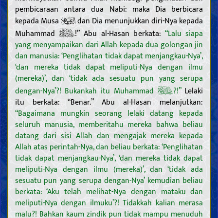
pembicaraan antara dua Nabi: maka Dia berbicara
kepada Musa
dan Dia menunjukkan diri-Nya kepada
Muhammad
!” Abu al-Hasan berkata:
“Lalu siapa
yang menyampaikan dari Allah kepada dua golongan jin
dan manusia: ‘Penglihatan tidak dapat menjangkau-Nya’,
‘dan mereka tidak dapat meliputi-Nya dengan ilmu
(mereka)’, dan ‘tidak ada sesuatu pun yang serupa
dengan-Nya’?! Bukankah itu Muhammad
?!”
Lelaki
itu berkata: “Benar.” Abu al-Hasan melanjutkan:
“Bagaimana mungkin seorang lelaki datang kepada
seluruh manusia, memberitahu mereka bahwa beliau
datang dari sisi Allah dan mengajak mereka kepada
Allah atas perintah-Nya, dan beliau berkata: ‘Penglihatan
tidak dapat menjangkau-Nya’, ‘dan mereka tidak dapat
meliputi-Nya dengan ilmu (mereka)’, dan ‘tidak ada
sesuatu pun yang serupa dengan-Nya’ kemudian beliau
berkata: ‘Aku telah melihat-Nya dengan mataku dan
meliputi-Nya dengan ilmuku’?! Tidakkah kalian merasa
malu?! Bahkan kaum zindik pun tidak mampu menuduh