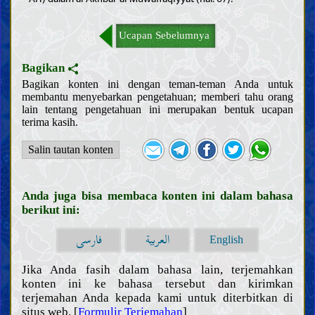
Ucapan Sebelumnya
Bagikan
Bagikan konten ini dengan teman-teman Anda untuk
membantu menyebarkan pengetahuan; memberi tahu orang
lain tentang pengetahuan ini merupakan bentuk ucapan
terima kasih.
Salin tautan konten
Anda juga bisa membaca konten ini dalam bahasa
berikut ini:
العربية
فارسی
English
Pendahuluan
Jika Anda fasih dalam bahasa lain, terjemahkan
konten ini ke bahasa tersebut dan kirimkan
Akal
terjemahan Anda kepada kami untuk diterbitkan di
Pengetahuan
situs web. [
Formulir Terjemahan
]