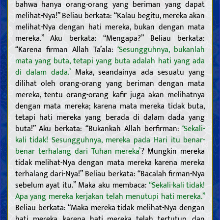
bahwa hanya orang-orang yang beriman yang dapat
melihat-Nya!” Beliau berkata: “Kalau begitu, mereka akan
melihat-Nya dengan hati mereka, bukan dengan mata
mereka.” Aku berkata: “Mengapa?” Beliau berkata:
“Karena firman Allah Ta’ala:
‘Sesungguhnya, bukanlah
mata yang buta, tetapi yang buta adalah hati yang ada
di dalam dada.’
Maka, seandainya ada sesuatu yang
dilihat oleh orang-orang yang beriman dengan mata
mereka, tentu orang-orang kafir juga akan melihatnya
dengan mata mereka; karena mata mereka tidak buta,
tetapi hati mereka yang berada di dalam dada yang
buta!” Aku berkata: “Bukankah Allah berfirman:
‘Sekali-
kali tidak! Sesungguhnya, mereka pada Hari itu benar-
benar terhalang dari Tuhan mereka’
? Mungkin mereka
tidak melihat-Nya dengan mata mereka karena mereka
terhalang dari-Nya!” Beliau berkata: “Bacalah firman-Nya
sebelum ayat itu.” Maka aku membaca:
“Sekali-kali tidak!
Apa yang mereka kerjakan telah menutupi hati mereka.”
Beliau berkata: “Maka mereka tidak melihat-Nya dengan
hati mereka, karena hati mereka telah tertutup, dan