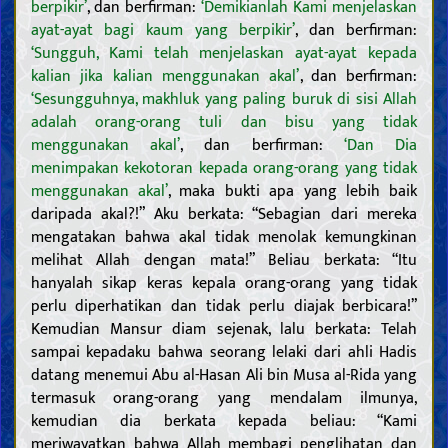
berpikir’
, dan berfirman:
‘Demikianlah Kami menjelaskan
ayat-ayat bagi kaum yang berpikir’
, dan berfirman:
‘Sungguh, Kami telah menjelaskan ayat-ayat kepada
kalian jika kalian menggunakan akal’
, dan berfirman:
‘Sesungguhnya, makhluk yang paling buruk di sisi Allah
adalah orang-orang tuli dan bisu yang tidak
menggunakan akal’
, dan berfirman:
‘Dan Dia
menimpakan kekotoran kepada orang-orang yang tidak
menggunakan akal’
, maka bukti apa yang lebih baik
daripada akal?!” Aku berkata: “Sebagian dari mereka
mengatakan bahwa akal tidak menolak kemungkinan
melihat Allah dengan mata!” Beliau berkata: “Itu
hanyalah sikap keras kepala orang-orang yang tidak
perlu diperhatikan dan tidak perlu diajak berbicara!”
Kemudian Mansur diam sejenak, lalu berkata: Telah
sampai kepadaku bahwa seorang lelaki dari ahli Hadis
datang menemui Abu al-Hasan Ali bin Musa al-Rida yang
termasuk orang-orang yang mendalam ilmunya,
kemudian dia berkata kepada beliau: “Kami
meriwayatkan bahwa Allah membagi penglihatan dan