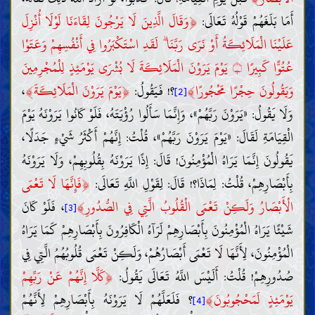
﴿
أَمَا بَلَغَهُمْ قَوْلُهُ تَعَالَى:
وَقَالَ الَّذِينَ لَا يَرْجُونَ لِقَاءَنَا لَوْلَا أُنْزِلَ
عَلَيْنَا الْمَلَائِكَةُ أَوْ نَرَى رَبَّنَا ۗ لَقَدِ اسْتَكْبَرُوا فِي أَنْفُسِهِمْ وَعَتَوْا
عُتُوًّا كَبِيرًا
يَوْمَ يَرَوْنَ الْمَلَائِكَةَ لَا بُشْرَى يَوْمَئِذٍ لِلْمُجْرِمِينَ
۝
﴾
﴿
﴾
،
يَوْمَ يَرَوْنَ الْمَلَائِكَةَ
؟! فَيَقُولُ:
وَيَقُولُونَ حِجْرًا مَحْجُورًا
[2]
وَلَا يَقُولُ: «يَرَوْنَ رَبَّهُمْ»، وَإِنَّمَا سَأَلُوا رُؤْيَتَهُ، فَلَوْ كَانُوا يَرَوْنَهُ يَوْمَ
الْقِيَامَةِ لَقَالَ: «يَوْمَ يَرَوْنَ رَبَّهُمْ»، قُلْتُ: إِنَّهُمْ أَكْثَرُ شَيْءٍ جَدَلًا،
يَقُولُونَ إِنَّمَا يَرَاهُ الْمُؤْمِنُونَ! قَالَ: إِذًا يَرَوْنَهُ بِقُلُوبِهِمْ، وَلَا يَرَوْنَهُ
﴿
بِأَبْصَارِهِمْ، قُلْتُ: لِمَاذَا؟! قَالَ: لِقَوْلِ اللَّهِ تَعَالَى:
فَإِنَّهَا لَا تَعْمَى
﴾
الْأَبْصَارُ وَلَكِنْ تَعْمَى الْقُلُوبُ الَّتِي فِي الصُّدُورِ
، فَلَوْ كَانَ
[3]
شَيْئًا يَرَاهُ الْمُؤْمِنُونَ بِأَبْصَارِهِمْ لَرَآهُ الْكَافِرُونَ بِأَبْصَارِهِمْ كَمَا يَرَاهُ
الْمُؤْمِنُونَ، لِأَنَّهَا لَا تَعْمَى أَبْصَارُهُمْ، وَلَكِنْ تَعْمَى قُلُوبُهُمُ الَّتِي فِي
﴿
صُدُورِهِمْ! قُلْتُ: أَلَيْسَ اللَّهُ تَعَالَى يَقُولُ:
كَلَّا إِنَّهُمْ عَنْ رَبِّهِمْ
﴾
يَوْمَئِذٍ لَمَحْجُوبُونَ
؟ فَلَعَلَّهُمْ لَا يَرَوْنَهُ بِأَبْصَارِهِمْ لِأَنَّهُمْ
[4]