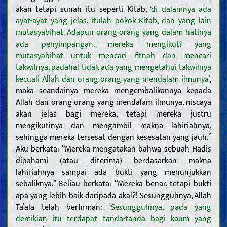
akan tetapi sunah itu seperti Kitab,
‘di dalamnya ada
ayat-ayat yang jelas, itulah pokok Kitab, dan yang lain
mutasyabihat. Adapun orang-orang yang dalam hatinya
ada penyimpangan, mereka mengikuti yang
mutasyabihat untuk mencari fitnah dan mencari
takwilnya, padahal tidak ada yang mengetahui takwilnya
kecuali Allah dan orang-orang yang mendalam ilmunya’
,
maka seandainya mereka mengembalikannya kepada
Allah dan orang-orang yang mendalam ilmunya, niscaya
akan jelas bagi mereka, tetapi mereka justru
mengikutinya dan mengambil makna lahiriahnya,
sehingga mereka tersesat dengan kesesatan yang jauh.”
Aku berkata: “Mereka mengatakan bahwa sebuah Hadis
dipahami (atau diterima) berdasarkan makna
lahiriahnya sampai ada bukti yang menunjukkan
sebaliknya.” Beliau berkata: “Mereka benar, tetapi bukti
apa yang lebih baik daripada akal?! Sesungguhnya, Allah
Ta’ala telah berfirman:
‘Sesungguhnya, pada yang
demikian itu terdapat tanda-tanda bagi kaum yang