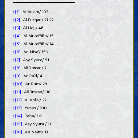
↑[1]
. Al-An‘am/ 103
↑[2]
. Al-Furqan/ 21-22
↑[3]
. Al-Hajj/ 46
↑[4]
. Al-Mutaffifin/ 15
↑[5]
. Al-Mutaffifin/ 14
↑[6]
. An-Nisa’/ 153
↑[7]
. Asy-Syura/ 51
↑[8]
. Ali ‘Imran/ 7
↑[9]
. Ar-Ra‘d/ 4
↑[10]
. Ar-Rum/ 28
↑[11]
. Ali ‘Imran/ 118
↑[12]
. Al-Anfal/ 22
↑[13]
. Yunus / 100
↑[14]
. Taha/ 110
↑[15]
. Asy-Syura / 11
↑[16]
. An-Najm/ 13