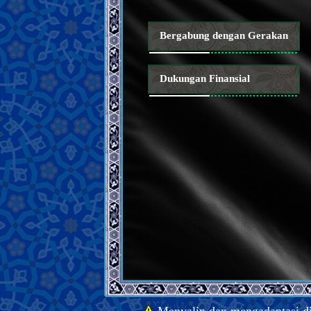
beliau dari kalangan orang-orang yang
fanatik terhadap mazhab dan syekh.
Bergabung dengan Gerakan
13 . Sebuah ucapan dari Yang Terhormat
tentang fakta bahwa seruan beliau menuju
Dukungan Finansial
al-Mahdi merupakan ujian bagi negara-
negara dan kelompok-kelompok Islam
sehingga niat mereka menjadi diketahui.
14 . Sebuah ucapan yang sangat penting
dan mencerahkan dari Yang Mulia beliau
tentang syarat bagi kemunculan al-Mahdi
Tanda-tanda kedatangan Imam
Mahdi dan fitnah Akhir Zaman
Memahami Akhirat
Memahami iman dan kekufuran
Sifat-sifat iman dan kekufuran serta
para pengikutnya
Hal-hal terkait agama, mazhab dan
Menyalin dan mengadaptasi d