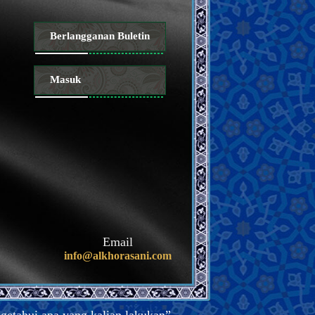
Berlangganan Buletin
Masuk
Email
info@alkhorasani.com
etahui apa yang kalian lakukan”.