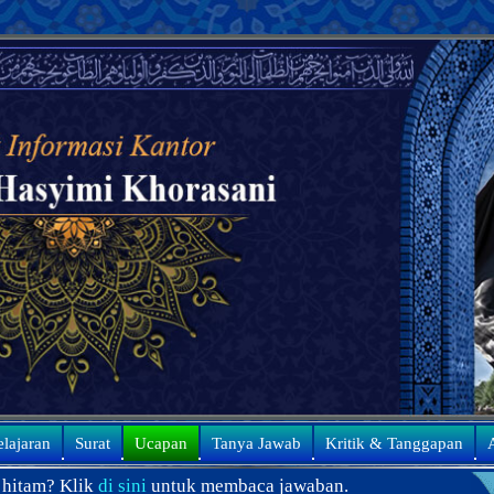
elajaran
Surat
Ucapan
Tanya Jawab
Kritik & Tanggapan
A
k
di sini
untuk membaca jawaban.