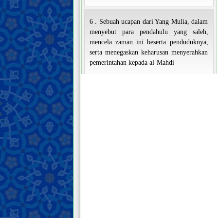
6 . Sebuah ucapan dari Yang Mulia, dalam
menyebut para pendahulu yang saleh,
mencela zaman ini beserta penduduknya,
serta menegaskan keharusan menyerahkan
pemerintahan kepada al-Mahdi
7 . Sebuah khutbah dari Yang Mulia yang
ditujukan kepada orang-orang yang tidak
menerima seruan beliau dan
menentangnya.
8 . Sebuah ucapan dari Yang Mulia dalam
menjelaskan bahwa beliau tidak
menoleransi kebatilan dan tidak pula
berdiam diri terhadap kesesatan, meskipun
seluruh manusia di sekitar beliau
berpaling.