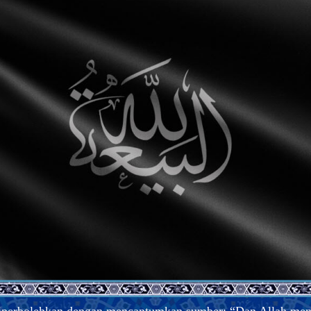
iperbolehkan dengan mencantumkan sumber; “Dan Allah meng