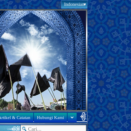
Indonesian
rtikel & Catatan
Hubungi Kami
●
Uc