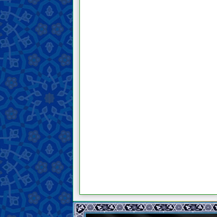
9 . Lima ucapan dari Yang Mulia tentang
meminta perlindungan dari umat Muslim,
agar beliau dapat mendidik mereka dan
mempersiapkan landasan bagi kemunculan
al-Mahdi.
10 . Sebuah khutbah dari Yang Mulia di
mana beliau mengajak manusia menuju al-
Mahdi dan memberitahukan mereka
tentang fitnah ISIS.
11 . Dua belas ucapan dari Yang Mulia
tentang larangan berdebat dan bertengkar
dengan manusia mengenai diri beliau dan
mengajak mereka kepada perkara ini.
12 . Sebuah ucapan dari Yang Terhormat
ketika beliau dikepung oleh musuh-musuh