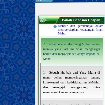
Sifat-sifat Ahlul Bait Nabi terakhir,
dan kehidupan mereka
Imam Mahdi
Keberadaan, sifat-sifat, dan
Pokok Bahasan Ucapan
perbuatan Imam Mahdi
Mansur dan gerakannya dalam
mempersiapkan kedatangan Imam
Mahdi
2 . Sebuah ucapan dari Yang Mulia tentang
mereka yang saat ini tidak menghargai
beliau dan mengejek seruannya kepada al-
Mahdi.
1 . Sebuah khotbah dari Yang Mulia di
mana beliau memperingatkan tentang
konsekuensi dari ketidakhadiran al-Mahdi
dan mengajak orang-orang untuk
mempersiapkan kedatangannya.