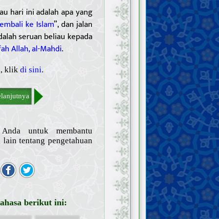
u hari ini adalah apa yang
embali ke Islam
”, dan jalan
dalah seruan beliau kepada
h Allah, al-Mahdi
.
, klik
di sini
.
lanjutnya
n Anda untuk membantu
lain tentang pengetahuan
hasa berikut ini: