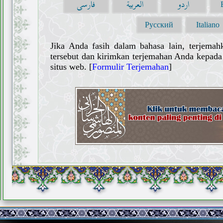
اردو
العربية
فارسی
Русский
Italiano
Jika Anda fasih dalam bahasa lain, terjemah
tersebut dan kirimkan terjemahan Anda kepada 
situs web. [
Formulir Terjemahan
]