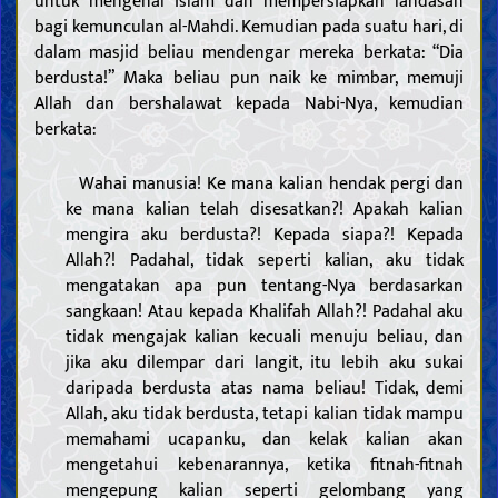
untuk mengenal Islam dan mempersiapkan landasan
bagi kemunculan al-Mahdi. Kemudian pada suatu hari, di
dalam masjid beliau mendengar mereka berkata: “Dia
berdusta!” Maka beliau pun naik ke mimbar, memuji
Allah dan bershalawat kepada Nabi-Nya, kemudian
berkata:
Wahai manusia! Ke mana kalian hendak pergi dan
ke mana kalian telah disesatkan?! Apakah kalian
mengira aku berdusta?! Kepada siapa?! Kepada
Allah?! Padahal, tidak seperti kalian, aku tidak
mengatakan apa pun tentang-Nya berdasarkan
sangkaan! Atau kepada Khalifah Allah?! Padahal aku
tidak mengajak kalian kecuali menuju beliau, dan
jika aku dilempar dari langit, itu lebih aku sukai
daripada berdusta atas nama beliau! Tidak, demi
Allah, aku tidak berdusta, tetapi kalian tidak mampu
memahami ucapanku, dan kelak kalian akan
mengetahui kebenarannya, ketika fitnah-fitnah
mengepung kalian seperti gelombang yang