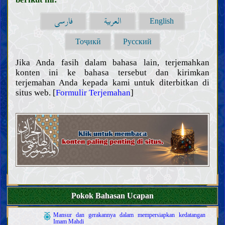
Hambatan dalam pengetahuan dan mencela mereka yang
فارسی
العربية
English
terpengaruh
Sifat dan tugas para ulama
Тоҷикӣ
Русский
Bukti
Kitab Allah
Jika Anda fasih dalam bahasa lain, terjemahkan
Keabsahan dan sifat-sifat Al Qur’an
Tafsir beberapa ayat Al Qur’an
konten ini ke bahasa tersebut dan kirimkan
Khalifah Allah
terjemahan Anda kepada kami untuk diterbitkan di
Pentingnya dan sifat-sifat Khalifah Allah
situs web. [
Formulir Terjemahan
]
Riwayat dari para Khalifah Allah
Kepercayaan
Memahami Allah; keberadaan-Nya, sifat-sifat-Nya, dan
perbuatan-Nya
Mengenal para Khalifah Allah
Sifat-sifat para Nabi dan kehidupan mereka
Sifat-sifat Nabi terakhir dan kehidupan beliau
Karakteristik Nabi terakhir
Para sahabat dan para istri Nabi terakhir
Sifat-sifat Ahlul Bait Nabi terakhir, dan kehidupan mereka
Pokok Bahasan Ucapan
Imam Mahdi
Keberadaan, sifat-sifat, dan perbuatan Imam Mahdi
Mansur dan gerakannya dalam mempersiapkan kedatangan
Imam Mahdi