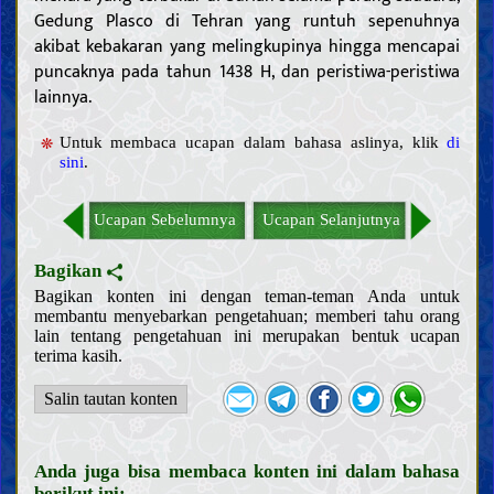
Gedung Plasco di Tehran yang runtuh sepenuhnya
akibat kebakaran yang melingkupinya hingga mencapai
puncaknya pada tahun 1438 H, dan peristiwa-peristiwa
lainnya.
Untuk membaca ucapan dalam bahasa aslinya, klik
di
sini
.
Ucapan Sebelumnya
Ucapan Selanjutnya
Bagikan
Bagikan konten ini dengan teman-teman Anda untuk
membantu menyebarkan pengetahuan; memberi tahu orang
lain tentang pengetahuan ini merupakan bentuk ucapan
terima kasih.
Salin tautan konten
Pendahuluan
Akal
Pengetahuan
Anda juga bisa membaca konten ini dalam bahasa
berikut ini:
Makna pengetahuan dan kewajiban untuk memperolehnya