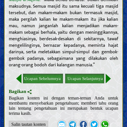
Memahami Allah; keberadaan-Nya, sifat-sifat-Nya, dan
maksudnya. Semua masjid itu sama kecuali tiga masjid
perbuatan-Nya
tersebut, dan makam-makam bukan termasuk masjid,
Mengenal para Khalifah Allah
maka pergilah kalian ke makam-makam itu jika kalian
Sifat-sifat para Nabi dan kehidupan mereka
mau, namun janganlah kalian menjadikan makam-
Sifat-sifat Nabi terakhir dan kehidupan beliau
makam sebagai berhala, yaitu dengan meninggikannya,
Karakteristik Nabi terakhir
menghiasinya, berdesak-desakan di sekitarnya, tawaf
Para sahabat dan para istri Nabi terakhir
Sifat-sifat Ahlul Bait Nabi terakhir, dan kehidupan mereka
mengelilinginya, bernazar kepadanya, meminta hajat
Imam Mahdi
darinya, serta meletakkan simpul-simpul dan gembok-
Keberadaan, sifat-sifat, dan perbuatan Imam Mahdi
gembok padanya, sebagaimana yang dilakukan oleh
Mansur dan gerakannya dalam mempersiapkan kedatangan
Imam Mahdi
orang-orang bodoh dari kalangan manusia.”
Tanda-tanda kedatangan Imam Mahdi dan fitnah Akhir Zaman
Memahami Akhirat
Memahami iman dan kekufuran
Ucapan Sebelumnya
Ucapan Selanjutnya
Sifat-sifat iman dan kekufuran serta para pengikutnya
Hal-hal terkait agama, mazhab dan sekte
Bagikan
Akhlak
Bagikan konten ini dengan teman-teman Anda untuk
membantu menyebarkan pengetahuan; memberi tahu orang
Do‘a dan teks ziarah
lain tentang pengetahuan ini merupakan bentuk ucapan
Nasihat dan wejangan
terima kasih.
Keutamaan moral dan keburukannya
Salin tautan konten