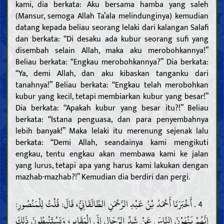
kami, dia berkata: Aku bersama hamba yang saleh
(Mansur, semoga Allah Ta’ala melindunginya) kemudian
datang kepada beliau seorang lelaki dari kalangan Salafi
dan berkata: “Di desaku ada kubur seorang sufi yang
disembah selain Allah, maka aku merobohkannya!”
Beliau berkata: “Engkau merobohkannya?” Dia berkata:
“Ya, demi Allah, dan aku kibaskan tanganku dari
tanahnya!” Beliau berkata: “Engkau telah merobohkan
kubur yang kecil, tetapi membiarkan kubur yang besar!”
Dia berkata: “Apakah kubur yang besar itu?!” Beliau
berkata: “Istana penguasa, dan para penyembahnya
lebih banyak!” Maka lelaki itu merenung sejenak lalu
berkata: “Demi Allah, seandainya kami mengikuti
engkau, tentu engkau akan membawa kami ke jalan
yang lurus, tetapi apa yang harus kami lakukan dengan
mazhab-mazhab?!” Kemudian dia berdiri dan pergi.
4 . أَخْبَرَنَا أَحْمَدُ بْنُ عَبْدِ الرَّحْمَنِ الطَّالَقَانِيُّ، قَالَ: قُلْتُ لِلْمَنْصُورِ:
إِنَّهُمْ يَنْهَوْنَ النَّاسَ عَنْ شَدِّ الرِّحَالِ إِلَى الْمَقَابِرِ، وَيَسْتَنْبِطُونَ ذَلِكَ