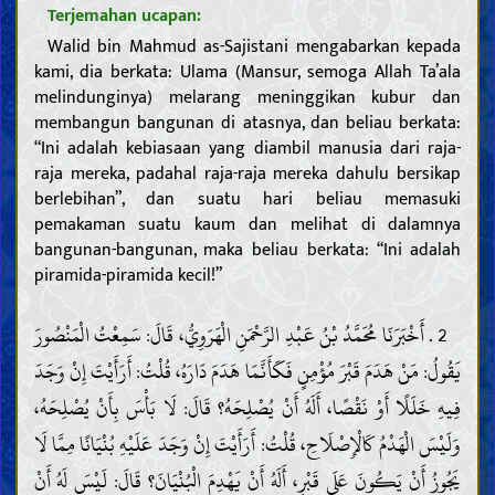
Terjemahan ucapan:
Walid bin Mahmud as-Sajistani mengabarkan kepada
kami, dia berkata: Ulama (Mansur, semoga Allah Ta’ala
melindunginya) melarang meninggikan kubur dan
membangun bangunan di atasnya, dan beliau berkata:
“Ini adalah kebiasaan yang diambil manusia dari raja-
raja mereka, padahal raja-raja mereka dahulu bersikap
berlebihan”, dan suatu hari beliau memasuki
pemakaman suatu kaum dan melihat di dalamnya
bangunan-bangunan, maka beliau berkata: “Ini adalah
piramida-piramida kecil!”
2 . أَخْبَرَنَا مُحَمَّدُ بْنُ عَبْدِ الرَّحْمَنِ الْهَرَوِيُّ، قَالَ: سَمِعْتُ الْمَنْصُورَ
يَقُولُ: مَنْ هَدَمَ قَبْرَ مُؤْمِنٍ فَكَأَنَّمَا هَدَمَ دَارَهُ، قُلْتُ: أَرَأَيْتَ إِنْ وَجَدَ
فِيهِ خَلَلًا أَوْ نَقْصًا، أَلَهُ أَنْ يُصْلِحَهُ؟ قَالَ: لَا بَأْسَ بِأَنْ يُصْلِحَهُ،
وَلَيْسَ الْهَدْمُ كَالْإِصْلَاحِ، قُلْتُ: أَرَأَيْتَ إِنْ وَجَدَ عَلَيْهِ بُنْيَانًا مِمَّا لَا
يَجُوزُ أَنْ يَكُونَ عَلَى قَبْرٍ، أَلَهُ أَنْ يَهْدِمَ الْبُنْيَانَ؟ قَالَ: لَيْسَ لَهُ أَنْ