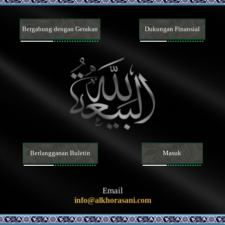
Kontrak dan transaksi
Pernikahan, hijab, dan hubungan seksual
Bergabung dengan Gerakan
Dukungan Finansial
Menyusui, hak asuh, dan pendidikan anak
Talak, li‘an, ila’ [sumpah tidak menyentuh istri], dan iddah
Wasiat dan warisan
Orang meninggal
Isu-isu kontemporer
Berlangganan Buletin
Masuk
Email
info@alkhorasani.com