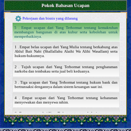
Perwalian, penghakiman, dan kesaksian
Pokok Bahasan Ucapan
Hajr (melarang seseorang mengakses hartanya)
Pekerjaan dan bisnis yang dilarang
5 . Empat ucapan dari Yang Terhormat tentang kemakruhan
membangun bangunan di atas kubur serta kebolehan untuk
memperbaikinya.
1 . Empat belas ucapan dari Yang Mulia tentang berkabung atas
Ahlul Bait Nabi (Shallallahu Alaihi Wa Alihi Wasallam) serta
hukum-hukumnya.
2 . Tujuh ucapan dari Yang Terhormat tentang pengharaman
narkoba dan tembakau serta jual beli keduanya.
3 . Tiga ucapan dari Yang Terhormat tentang hukum bank dan
bertransaksi dengannya dalam sistem keuangan saat ini.
4 . Empat ucapan dari Yang Terhormat tentang keharaman
menyewakan dan menyewa rahim.
6 . Enam ucapan dari Yang Terhormat tentang hak cipta
7 . Delapan ucapan dari Yang Mulia tentang ghina, musik, dan
tarian