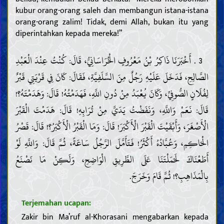
kubur orang-orang saleh dan membangun istana-istana
orang-orang zalim! Tidak, demi Allah, bukan itu yang
diperintahkan kepada mereka!”
3 . أَخْبَرَنَا ذَاكِرُ بْنُ مَعْرُوفٍ الْخُرَاسَانِيُّ، قَالَ: كُنْتُ عِنْدَ الْعَبْدِ
الصَّالِحِ، فَدَخَلَ عَلَيْهِ رَجُلٌ مِنَ السَّلَفِيَّةِ، فَقَالَ: كَانَ فِي قَرْيَتِي قَبْرٌ
لِفُلَانٍ الصُّوفِيِّ، وَكَانَ يُعْبَدُ مِنْ دُونِ اللَّهِ، فَهَدَمْتُهُ! قَالَ: وَهَدَمْتَهُ؟!
قَالَ: نَعَمْ وَاللَّهِ، وَنَفَضْتُ يَدَيَّ مِنْ تُرَابِهِ! قَالَ: هَدَمْتَ الْقَبْرَ
الْأَصْغَرَ، وَأَبْقَيْتَ الْقَبْرَ الْأَكْبَرَ! قَالَ: وَمَا الْقَبْرُ الْأَكْبَرُ؟! قَالَ: قَصْرُ
الْحَاكِمِ، وَعُبَّادُهُ أَكْثَرُ! فَتَأَمَّلَ الرَّجُلُ سَاعَةً، ثُمَّ قَالَ: وَاللَّهِ لَوْ
أَطَعْنَاكَ لَحَمَلْتَنَا عَلَى الطَّرِيقِ الْوَاضِحِ، وَلَكِنْ مَا نَصْنَعُ
بِالْمَذَاهِبِ؟! ثُمَّ قَامَ وَخَرَجَ.
Terjemahan ucapan:
Zakir bin Ma’ruf al-Khorasani mengabarkan kepada