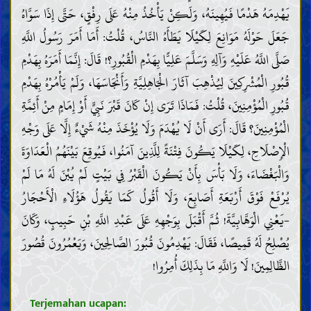
يَهْدِمَهُ هَدْمًا فَيُهِينَهُ، وَلَكِنْ يَأْخُذُ مِنْهُ عَلَى رِفْقٍ، حَتَّى إِذَا سَوَّاهُ
جَعَلَ حَوْلَهُ مَوَانِعَ لِكَيْلَا يَطَأَهُ النَّاسُ، قُلْتُ: أَمَا أَمَرَ رَسُولُ اللَّهِ
صَلَّى اللَّهُ عَلَيْهِ وَآلِهِ وَسَلَّمَ عَلِيًّا بِهَدْمِ الْقُبُورِ؟! قَالَ: إِنَّمَا أَمَرَهُ بِهَدْمِ
قُبُورِ الْمُشْرِكِينَ لِيُذْهِبَ آثَارَ الْجَاهِلِيَّةِ وَأَنْجَاسَهَا، وَلَمْ يَأْمُرْهُ بِهَدْمِ
قُبُورِ الْمُؤْمِنِينَ، قُلْتُ: فَمَاذَا تَرَى إِنْ كَانَ قَبْرَ نَبِيٍّ أَوْ إِمَامٍ مِنْ أَئِمَّةِ
الْمُؤْمِنِينَ؟ قَالَ: أَرَى أَنْ لَا يُهْدَمَ وَلَا يُؤْخَذَ مِنْهُ شَيْءٌ إِلَّا عَلَى وَجْهِ
الْإِصْلَاحِ، لِكَيْلَا يَكُونَ فِتْنَةً لِلَّذِينَ آمَنُوا، فَيُوقِعَ بَيْنَهُمُ الْعَدَاوَةَ
وَالْبَغْضَاءَ، وَلَا بَأْسَ بِأَنْ يَكُونَ الْقَبْرُ فِي بَيْتٍ لَمْ يُبْنَ لَهُ مَا لَمْ
يُرْفَعْ فَوْقَ أَرْبَعَةِ أَصَابِعَ، وَلَا أَقُولُ كَمَا يَقُولُ هَؤُلَاءِ الْأَحْجَارُ
-يَعْنِي الْوَهَّابِيَّةَ! ثُمَّ أَقْبَلَ بِوَجْهِهِ عَلَى عَبْدِ اللَّهِ بْنِ حَبِيبٍ، وَكَانَ
يُصْلِحُ لَهُ قَمِيصًا، فَقَالَ: يَهْدِمُونَ قُبُورَ الصَّالِحِينَ، وَيَعْمُرُونَ قُصُورَ
الظَّالِمِينَ! لَا وَاللَّهِ مَا بِذَلِكَ أُمِرُوا!
Terjemahan ucapan: