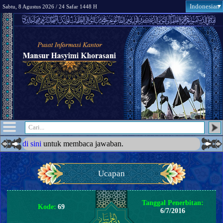
Indonesian
Sabtu, 8 Agustus 2026 / 24 Safar 1448 H
 sini
untuk membaca jawaban.
Ucapan
Tanggal Penerbitan:
Kode:
69
6/7/2016