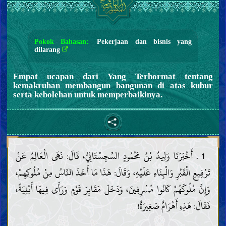
Pokok Bahasan:
Pekerjaan dan bisnis yang
dilarang
Empat ucapan dari Yang Terhormat tentang
kemakruhan membangun bangunan di atas kubur
serta kebolehan untuk memperbaikinya.
1 . أَخْبَرَنَا وَلِيدُ بْنُ مَحْمُودٍ السِّجِسْتَانِيُّ، قَالَ: نَهَى الْعَالِمُ عَنْ
تَرْفِيعِ الْقَبْرِ وَالْبِنَاءِ عَلَيْهِ، وَقَالَ: هَذَا مَا أَخَذَ النَّاسُ مِنْ مُلُوكِهِمْ،
وَإِنَّ مُلُوكَهُمْ كَانُوا مُسْرِفِينَ، وَدَخَلَ مَقَابِرَ قَوْمٍ وَرَأَى فِيهَا أَبْنِيَةً،
فَقَالَ: هَذِهِ أَهْرَامٌ صَغِيرَةٌ!