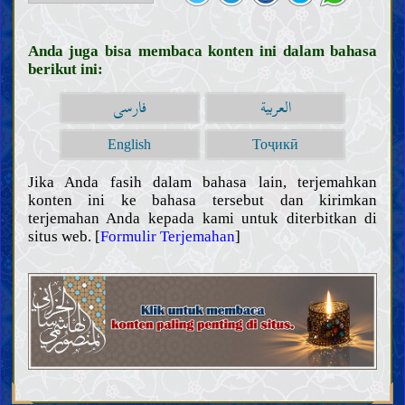
Hukum
Prinsip dan panduan fiqih
Anda juga bisa membaca konten ini dalam bahasa
Bersuci dan najis
berikut ini:
Janabah, haid, nifas, istihadah, dan menopause
Pengobatan dan perawatan
العربية
فارسی
Pakaian dan perhiasan
Wudu, mandi, dan tayamum
English
Тоҷикӣ
Salat
Zakat, Khumus, sedekah, dan wakaf
Jika Anda fasih dalam bahasa lain, terjemahkan
konten ini ke bahasa tersebut dan kirimkan
Puasa dan i‘tikaf
terjemahan Anda kepada kami untuk diterbitkan di
Makanan dan minuman
situs web. [
Formulir Terjemahan
]
Berburu dan menyembelih hewan
Nazar, janji, dan sumpah
Haji, umroh, dan ziarah
Jihad, pembelaan, dan hijrah di jalan Allah
Mengajak kepada kebaikan, menyeru kebenaran, dan
mencegah yang salah
Hudud (hukuman yang ditetapkan) dan hukuman
Qisas dan diyat