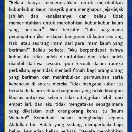
“Beliau hanya memerintahkan untuk merobohkan
kubur-kubur kaum musyrik guna menghapus jejak-jejak
jahiliah dan kenajisannya, dan beliau tidak
memerintahkan untuk merobohkan kubur-kubur kaum
yang beriman.” Aku berkata: “Lalu bagaimana
pendapatmu jika terdapat bangunan di kubur seorang
Nabi atau seorang Imam dari para Imam kaum yang
beriman?” Beliau berkata: “Aku berpendapat bahwa
kubur itu tidak boleh diruntuhkan dan tidak boleh
diambil darinya sesuatu pun kecuali dalam rangka
perbaikan, agar tidak menjadi fitnah bagi orang-orang
yang beriman dan menimbulkan permusuhan serta
kebencian di antara mereka. Tidak mengapa kubur itu
berada di dalam sebuah bangunan yang tidak dibangun
khusus untuknya, selama tidak ditinggikan lebih dari
empat jari, dan aku tidak mengatakan sebagaimana
yang dikatakan oleh orang-orang keras itu (kaum
Wahabi)!” Kemudian beliau menghadap kepada
Abdullah bin Habib yang sedang memperbaiki baju
beliau, kemudian beliau berkata: “Mereka merobohkan