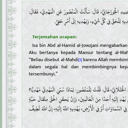
1 . دِ الْجُوزَجَانِيُّ، قَالَ: سَأَلْتُ الْمَنْصُورَ عَنِ الْمَهْدِيِّ، فَقَالَ
يَهْدِيهِ لِلْحَقِّ فِي كُلِّ شَيْءٍ، وَيَهْدِيهِ إِلَى أَمْرٍ خَفِيٍّ
Terjemahan ucapan:
Isa bin Abd al-Hamid al-Jowzjani mengabarkan
Aku bertanya kepada Mansur tentang al-Mahd
“Beliau disebut al-Mahdi
karena Allah membim
[1]
dalam segala hal dan membimbingnya kep
tersembunyi.”
2 . خَتْلَانِيُّ، قَالَ: قُلْتُ لِلْمَنْصُورِ: لِمَاذَا سُمِّيَ الْمَهْدِيُّ مَهْدِيًّا؟
مْ يَهْدِ إِلَيْهِ أَحَدًا مِنَ الْعَالَمِينَ، وَإِنْ يَكُنِ الْحَقُّ مِثْقَالَ حَبَّةٍ
السَّمَاوَاتِ أَوْ فِي الْأَرْضِ، يَهْدِيهِ اللَّهُ إِلَيْهِ، إِنَّ اللَّهَ لَطِيفٌ