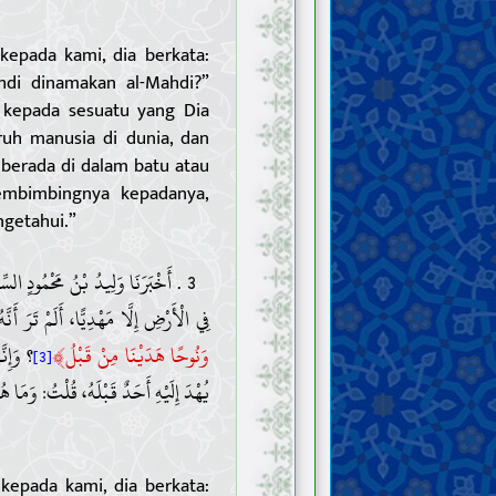
kepada kami, dia berkata:
di dinamakan al-Mahdi?”
 kepada sesuatu yang Dia
uh manusia di dunia, dan
a berada di dalam batu atau
embimbingnya kepadanya,
getahui.”
أَخْبَرَنَا وَلِيدُ بْنُ مَحْمُودٍ السِّجِ
فِي الْأَرْضِ إِلَّا مَهْدِيًّا، أَلَمْ تَرَ أَنّ:
﴾
وَنُوحًا هَدَيْنَا مِنْ قَبْلُ
؟ وَإِنّ
[3]
يُهْدَ إِلَيْهِ أَحَدٌ قَبْلَهُ، قُلْتُ: وَمَا .
kepada kami, dia berkata: