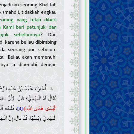
njadikan seorang Khalifah
k (mahdi); tidakkah engkau
-orang yang telah diberi
 Kami beri petunjuk, dan
uk sebelumnya’
? Dan
di karena beliau dibimbing
ada seorang pun sebelum
kata: “Beliau akan memenuhi
nya ia dipenuhi dengan
أَخْبَرَنَا مُحَمَّدُ بْنُ عَبْدِ الرَّحْمَ
يُقَالُ لَهُ الْمَهْدِيُّ؟ قَالَ: لِأَنَّ اللّ:
﴾
الْهُدَى هُدَى اللَّهِ
قُلْتُ: أَلَيْ
[4]
الْمَهْدِيِّ وَيُتِمُّهَا، ثُمَّ قَالَ: إِنَّ ال: