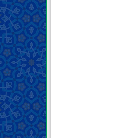
para pengikutnya
Hal-hal terkait agama, mazhab dan
sekte
Akhlak
Do‘a dan teks ziarah
Nasihat dan wejangan
Keutamaan moral dan
keburukannya
Hukum
Prinsip dan panduan fiqih
Bersuci dan najis
Janabah, haid, nifas, istihadah, dan
menopause
Pengobatan dan perawatan
Pakaian dan perhiasan
Wudu, mandi, dan tayamum
Salat
Zakat, Khumus, sedekah, dan