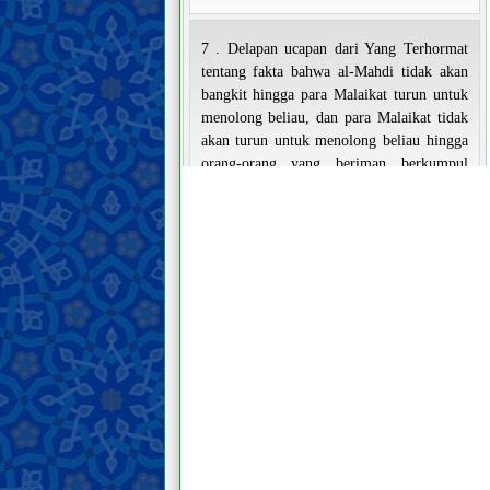
7 . Delapan ucapan dari Yang Terhormat
tentang fakta bahwa al-Mahdi tidak akan
bangkit hingga para Malaikat turun untuk
menolong beliau, dan para Malaikat tidak
akan turun untuk menolong beliau hingga
orang-orang yang beriman berkumpul
untuk menolong beliau.
8 . Sebuah ucapan yang sangat penting dan
mencerahkan dari Yang Mulia beliau
tentang syarat bagi kemunculan al-Mahdi
Mansur dan gerakannya dalam
mempersiapkan kedatangan Imam
Mahdi
Tanda-tanda kedatangan Imam
Mahdi dan fitnah Akhir Zaman
Memahami Akhirat
Memahami iman dan kekufuran
Sifat-sifat iman dan kekufuran serta