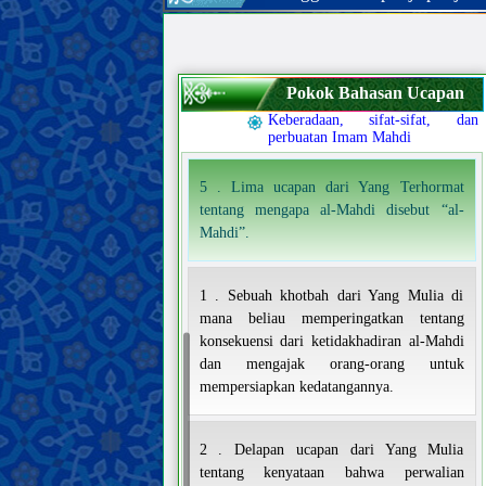
Para sahabat dan para istri Nabi
terakhir
Sifat-sifat Ahlul Bait Nabi terakhir,
dan kehidupan mereka
Pokok Bahasan Ucapan
Imam Mahdi
Keberadaan, sifat-sifat, dan
perbuatan Imam Mahdi
5 . Lima ucapan dari Yang Terhormat
tentang mengapa al-Mahdi disebut “al-
Mahdi”.
1 . Sebuah khotbah dari Yang Mulia di
mana beliau memperingatkan tentang
konsekuensi dari ketidakhadiran al-Mahdi
dan mengajak orang-orang untuk
mempersiapkan kedatangannya.
2 . Delapan ucapan dari Yang Mulia
tentang kenyataan bahwa perwalian