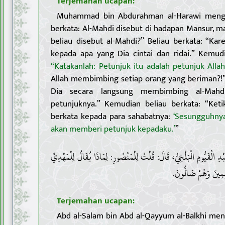
Terjemahan ucapan:
Muhammad bin Abdurahman al-Harawi menga
berkata: Al-Mahdi disebut di hadapan Mansur, 
beliau disebut al-Mahdi?” Beliau berkata: “K
kepada apa yang Dia cintai dan ridai.” Kemud
“Katakanlah: Petunjuk itu adalah petunjuk Allah
Allah membimbing setiap orang yang beriman?!” B
Dia secara langsung membimbing al-Mah
petunjuknya.” Kemudian beliau berkata: “Ketik
berkata kepada para sahabatnya:
‘Sesungguhnya
akan memberi petunjuk kepadaku.’
”
5 . لْقَيُّومِ الْبَلْخِيُّ، قَالَ: قُلْتُ لِلْمَنْصُورِ: لِمَاذَا يُقَالُ لِلْمَهْدِيِّ
ْلِمِينَ وَهُمْ ضَالُّونَ
Terjemahan ucapan:
Abd al-Salam bin Abd al-Qayyum al-Balkhi men