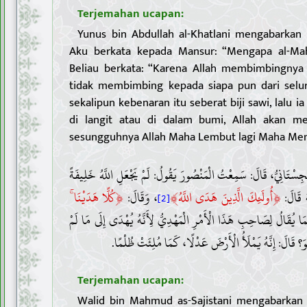
Terjemahan ucapan:
Yunus bin Abdullah al-Khatlani mengabarkan 
Aku berkata kepada Mansur: “Mengapa al-Mah
Beliau berkata: “Karena Allah membimbingnya
tidak membimbing kepada siapa pun dari selur
sekalipun kebenaran itu seberat biji sawi, lalu i
di langit atau di dalam bumi, Allah akan m
sesungguhnya Allah Maha Lembut lagi Maha Men
3 . سْتَانِيُّ، قَالَ: سَمِعْتُ الْمَنْصُورَ يَقُولُ: لَمْ يَجْعَلِ اللَّهُ خَلِيفَةً
﴿
﴾
﴿
َهُ قَالَ
أُولَئِكَ الَّذِينَ هَدَى اللَّهُ
، وَقَالَ:
كُلًّا هَدَيْنَا ۚ
[2]
َمَا يُقَالُ لِصَاحِبِ هَذَا الْأَمْرِ الْمَهْدِيُّ لِأَنَّهُ يُهْدَى إِلَى مَا لَمْ
هُوَ؟ قَالَ: إِنَّهُ يَمْلَأُ الْأَرْضَ عَدْلًا، كَمَا مُلِئَتْ ظُلْمًا
Terjemahan ucapan:
Walid bin Mahmud as-Sajistani mengabarkan 