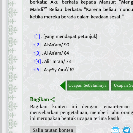
berkata: Aku berkata kepada Mansur: “Menga
Mahdi?” Beliau berkata: “Karena beliau munc
ketika mereka berada dalam keadaan sesat.”
↑[1]
. [yang mendapat petunjuk]
↑[2]
. Al-An‘am/ 90
↑[3]
. Al-An‘am/ 84
↑[4]
. Ali ‘Imran/ 73
↑[5]
. Asy-Syu‘ara’/ 62
Ucapan Sebelumnya
Ucapan Se
Bagikan
Bagikan konten ini dengan teman-tema
menyebarkan pengetahuan; memberi tahu orang 
ini merupakan bentuk ucapan terima kasih.
Salin tautan konten