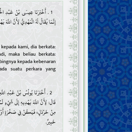
أَخْبَرَنَا عِيسَى بْنُ عَبْدِ الْحَمِي:
إِنَّمَا يُقَالُ لَهُ الْمَهْدِيُّ لِأَنَّ اللَّهَ .
 kepada kami, dia berkata:
i, maka beliau berkata:
bingnya kepada kebenaran
ada suatu perkara yang
أَخْبَرَنَا يُونُسُ بْنُ عَبْدِ اللَّهِ الْ
قَالَ: لِأَنَّ اللَّهَ يَهْدِيهِ إِلَى شَيْءٍ لَ
مِنْ خَرْدَلٍ، فَيَكُنْ فِي صَخْرَةٍ أَوْ فِي 
خَبِيرٌ.