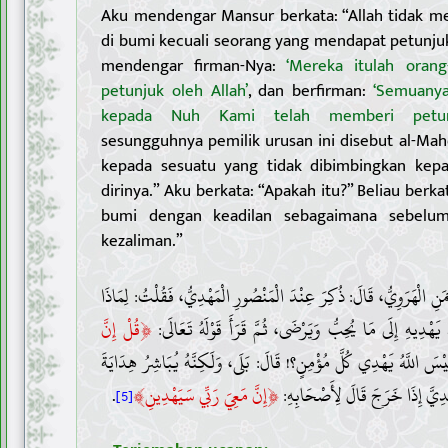
Aku mendengar Mansur berkata: “Allah tidak me
di bumi kecuali seorang yang mendapat petunju
mendengar firman-Nya:
‘Mereka itulah orang
petunjuk oleh Allah’
, dan berfirman:
‘Semuanya
kepada Nuh Kami telah memberi petunj
sesungguhnya pemilik urusan ini disebut al-Mah
kepada sesuatu yang tidak dibimbingkan kep
dirinya.” Aku berkata: “Apakah itu?” Beliau ber
bumi dengan keadilan sebagaimana sebelum
kezaliman.”
4 . نِ الْهَرَوِيُّ، قَالَ: ذُكِرَ عِنْدَ الْمَنْصُورِ الْمَهْدِيُّ، فَقُلْتُ: لِمَاذَا
﴿
َهَ يَهْدِيهِ إِلَى مَا يُحِبُّ وَيَرْضَى، ثُمَّ قَرَأَ قَوْلَهُ تَعَالَى
قُلْ إِنَّ
، سَ اللَّهُ يَهْدِي كُلَّ مُؤْمِنٍ؟! قَالَ: بَلَى، وَلَكِنَّهُ يُبَاشِرُ هِدَايَةَ
﴾
﴿
.
إِنَّ مَعِيَ رَبِّي سَيَهْدِينِ
ْمَهْدِيَّ إِذَا خَرَجَ قَالَ لِأَصْحَابِهِ
[5]