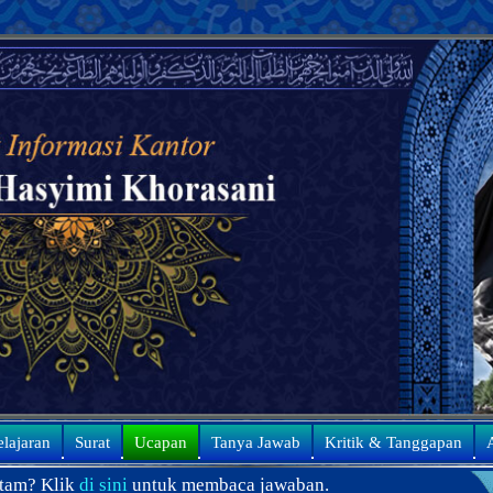
elajaran
Surat
Ucapan
Tanya Jawab
Kritik & Tanggapan
A
tuk membaca jawaban.