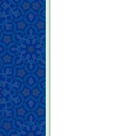
Pekerjaan dan bisnis yang dilarang
Kontrak dan transaksi
Pernikahan, hijab, dan hubungan
seksual
Menyusui, hak asuh, dan
pendidikan anak
Talak, li‘an, ila’ [sumpah tidak
menyentuh istri], dan iddah
Wasiat dan warisan
Orang meninggal
Isu-isu kontemporer