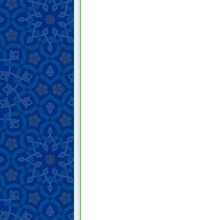
wakaf
Puasa dan i‘tikaf
Makanan dan minuman
Berburu dan menyembelih hewan
Nazar, janji, dan sumpah
Haji, umroh, dan ziarah
Jihad, pembelaan, dan hijrah di
jalan Allah
Mengajak kepada kebaikan,
menyeru kebenaran, dan mencegah
yang salah
Hudud (hukuman yang ditetapkan)
dan hukuman
Qisas dan diyat
Perwalian, penghakiman, dan
kesaksian
Hajr (melarang seseorang
mengakses hartanya)