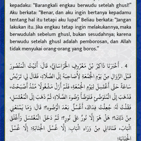
kepadaku: “Barangkali engkau berwudu setelah ghusl!”
Aku berkata: “Benar, dan aku ingin bertanya kepadamu
tentang hal itu tetapi aku lupa!” Beliau berkata: “Jangan
lakukan itu. Jika engkau tetap ingin melakukannya, maka
berwudulah sebelum ghusl, bukan sesudahnya; karena
berwudu setelah ghusl adalah pemborosan, dan Allah
tidak menyukai orang-orang yang boros.”
4 . أَخْبَرَنَا ذَاكِرُ بْنُ مَعْرُوفٍ الْخُرَاسَانِيُّ، قَالَ: أَتَيْتُ الْمَنْصُورَ
قَبْلَ الزَّوَالِ مِنْ يَوْمِ الْجُمُعَةِ لِأُصَاحِبَهُ إِلَى الصَّلَاةِ، فَقَالَ لِي: تَرَبَّصْ
سَاعَةً حَتَّى أَغْتَسِلَ لِيَوْمِ الْجُمُعَةِ، فَلَمْ أَزَلْ مَشْغُولًا مُنْذُ أَصْبَحْتُ،
فَذَهَبَ إِلَى الْمُتَوَضَّئِ فَتَوَضَّأَ وُضُوءَ الصَّلَاةِ، ثُمَّ ذَهَبَ إِلَى الْمُغْتَسَلِ،
فَقُلْتُ لَهُ: جُعِلْتُ فِدَاكَ، أَغُسْلٌ بَعْدَ الْوُضُوءِ؟! قَالَ: وَمَا يَمْنَعُنِي
مِنْ ذَلِكَ؟! هَلْ هُوَ إِلَّا نُورٌ عَلَى نُورٍ؟! ثُمَّ دَخَلَ الْمُغْتَسَلَ وَأَغْلَقَ
الْبَابَ، فَنَادَانِي مِنْ وَرَاءِ الْبَابِ: إِلَّا غُسْلَ الْجَنَابَةِ! إِلَّا غُسْلَ
الْجَنَابَةِ!