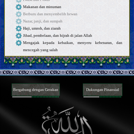
Makanan dan minuman
Berburu dan menyembelih hewan
Nazar, janji, dan sumpah
Haji, umroh, dan ziarah
Jihad, pembelaan, dan hijrah di jalan Allah
Mengajak kepada kebaikan, menyeru kebenaran, dan
mencegah yang salah
Hudud (hukuman yang ditetapkan) dan hukuman
Qisas dan diyat
Perwalian, penghakiman, dan kesaksian
Hajr (melarang seseorang mengakses hartanya)
Pekerjaan dan bisnis yang dilarang
Bergabung dengan Gerakan
Dukungan Finansial
Kontrak dan transaksi
Pernikahan, hijab, dan hubungan seksual
Menyusui, hak asuh, dan pendidikan anak
Talak, li‘an, ila’ [sumpah tidak menyentuh istri], dan iddah
Wasiat dan warisan
Orang meninggal