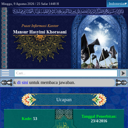
Indonesian
Minggu, 9 Agustus 2026 / 25 Safar 1448 H
ik
di sini
untuk membaca jawaban.
Ucapan
Tanggal Penerbitan:
Kode:
53
23/4/2016