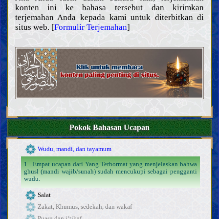
konten ini ke bahasa tersebut dan kirimkan
Hal-hal terkait agama, mazhab dan sekte
terjemahan Anda kepada kami untuk diterbitkan di
Akhlak
situs web. [
Formulir Terjemahan
]
Do‘a dan teks ziarah
Nasihat dan wejangan
Keutamaan moral dan keburukannya
Hukum
Prinsip dan panduan fiqih
Bersuci dan najis
Janabah, haid, nifas, istihadah, dan menopause
Pengobatan dan perawatan
Pokok Bahasan Ucapan
Pakaian dan perhiasan
Wudu, mandi, dan tayamum
1 . Empat ucapan dari Yang Terhormat yang menjelaskan bahwa
ghusl (mandi wajib/sunah) sudah mencukupi sebagai pengganti
wudu.
Salat
Zakat, Khumus, sedekah, dan wakaf
Puasa dan i‘tikaf