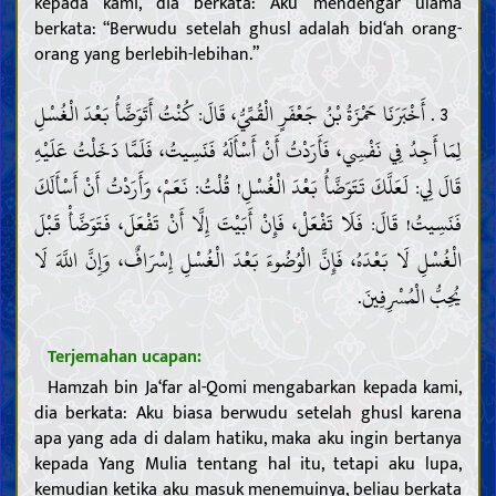
kepada kami, dia berkata: Aku mendengar ulama
berkata: “Berwudu setelah ghusl adalah bid‘ah orang-
orang yang berlebih-lebihan.”
3 . أَخْبَرَنَا حَمْزَةُ بْنُ جَعْفَرٍ الْقُمِّيُّ، قَالَ: كُنْتُ أَتَوَضَّأُ بَعْدَ الْغُسْلِ
لِمَا أَجِدُ فِي نَفْسِي، فَأَرَدْتُ أَنْ أَسْأَلَهُ فَنَسِيتُ، فَلَمَّا دَخَلْتُ عَلَيْهِ
قَالَ لِي: لَعَلَّكَ تَتَوَضَّأُ بَعْدَ الْغُسْلِ! قُلْتُ: نَعَمْ، وَأَرَدْتُ أَنْ أَسْأَلَكَ
فَنَسِيتُ! قَالَ: فَلَا تَفْعَلْ، فَإِنْ أَبَيْتَ إِلَّا أَنْ تَفْعَلَ، فَتَوَضَّأْ قَبْلَ
الْغُسْلِ لَا بَعْدَهُ، فَإِنَّ الْوُضُوءَ بَعْدَ الْغُسْلِ إِسْرَافٌ، وَإِنَّ اللَّهَ لَا
يُحِبُّ الْمُسْرِفِينَ.
Terjemahan ucapan:
Hamzah bin Ja‘far al-Qomi mengabarkan kepada kami,
dia berkata: Aku biasa berwudu setelah ghusl karena
apa yang ada di dalam hatiku, maka aku ingin bertanya
kepada Yang Mulia tentang hal itu, tetapi aku lupa,
kemudian ketika aku masuk menemuinya, beliau berkata