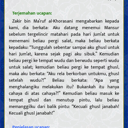
Terjemahan ucapan:
Zakir bin Ma’ruf al-Khorasani mengabarkan kepada
kami, dia berkata: Aku datang menemui Mansur
sebelum tergelincir matahari pada hari Jum’at untuk
menemani beliau pergi salat, maka beliau berkata
kepadaku: “Tunggulah sebentar sampai aku ghusl untuk
hari Jum’at, karena sejak pagi aku sibuk.” Kemudian
beliau pergi ke tempat wudu dan berwudu seperti wudu
untuk salat; kemudian beliau pergi ke tempat ghusl,
maka aku berkata: “Aku rela berkorban untukmu, ghusl
setelah wudu?!” Beliau berkata: “Apa yang
Pendahuluan
menghalangiku melakukan itu? Bukankah itu hanya
cahaya di atas cahaya?!” Kemudian beliau masuk ke
Akal
tempat ghusl dan menutup pintu, lalu beliau
Pengetahuan
memanggilku dari balik pintu: “Kecuali ghusl janabah!
Makna pengetahuan dan kewajiban untuk memperolehnya
Kecuali ghusl janabah!”
Hambatan dalam pengetahuan dan mencela mereka yang
terpengaruh
Sifat dan tugas para ulama
Penjelasan ucapan: