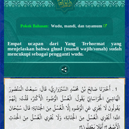
Pokok Bahasan:
Wudu, mandi, dan tayamum
Empat ucapan dari Yang Terhormat yang
menjelaskan bahwa ghusl (mandi wajib/sunah) sudah
mencukupi sebagai pengganti wudu.
1 . أَخْبَرَنَا صَالِحُ بْنُ مُحَمَّدٍ السَّبْزَوَارِيُّ، قَالَ: سَمِعْتُ الْمَنْصُورَ
الْهَاشِمِيَّ الْخُرَاسَانِيَّ يَقُولُ: الْغُسْلُ الْوُضُوءُ الْأَكْبَرُ، قُلْتُ: إِنَّهُمْ
يَقُولُونَ لَا يُجْزِي عَنِ الْوُضُوءِ إِلَّا الْغُسْلُ مِنَ الْجَنَابَةِ! قَالَ: سُبْحَانَ
اللَّهِ! أَيُجْزِي الْغُسْلُ مِنَ الْجَنَابَةِ، وَلَا يُجْزِي الْغُسْلُ مِنَ الْحَدَثِ
الْأَصْغَرِ؟! أَفَلَا يَعْقِلُونَ؟!