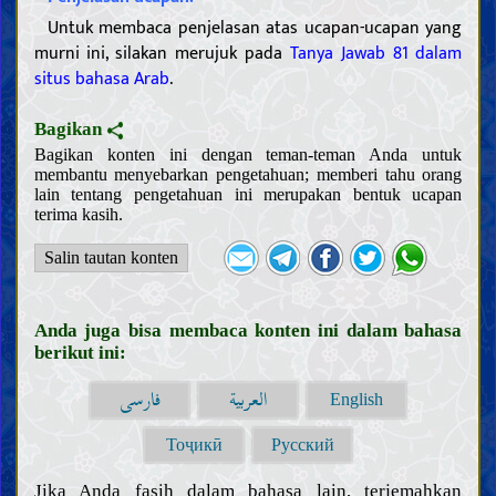
Bukti
Untuk membaca penjelasan atas ucapan-ucapan yang
Kitab Allah
murni ini, silakan merujuk pada
Tanya Jawab 81 dalam
Keabsahan dan sifat-sifat Al Qur’an
Tafsir beberapa ayat Al Qur’an
situs bahasa Arab
.
Khalifah Allah
Pentingnya dan sifat-sifat Khalifah Allah
Riwayat dari para Khalifah Allah
Bagikan
Kepercayaan
Bagikan konten ini dengan teman-teman Anda untuk
membantu menyebarkan pengetahuan; memberi tahu orang
Memahami Allah; keberadaan-Nya, sifat-sifat-Nya, dan
lain tentang pengetahuan ini merupakan bentuk ucapan
perbuatan-Nya
terima kasih.
Mengenal para Khalifah Allah
Salin tautan konten
Sifat-sifat para Nabi dan kehidupan mereka
Sifat-sifat Nabi terakhir dan kehidupan beliau
Karakteristik Nabi terakhir
Para sahabat dan para istri Nabi terakhir
Anda juga bisa membaca konten ini dalam bahasa
Sifat-sifat Ahlul Bait Nabi terakhir, dan kehidupan mereka
berikut ini:
Imam Mahdi
Keberadaan, sifat-sifat, dan perbuatan Imam Mahdi
العربية
فارسی
Mansur dan gerakannya dalam mempersiapkan kedatangan
English
Imam Mahdi
Tanda-tanda kedatangan Imam Mahdi dan fitnah Akhir Zaman
Memahami Akhirat
Тоҷикӣ
Русский
Memahami iman dan kekufuran
Jika Anda fasih dalam bahasa lain, terjemahkan
Sifat-sifat iman dan kekufuran serta para pengikutnya