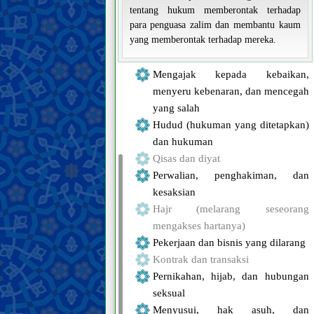
tentang hukum memberontak terhadap
para penguasa zalim dan membantu kaum
yang memberontak terhadap mereka.
Mengajak kepada kebaikan,
menyeru kebenaran, dan mencegah
yang salah
Hudud (hukuman yang ditetapkan)
dan hukuman
Qisas dan diyat
Perwalian, penghakiman, dan
kesaksian
Hajr (melarang seseorang
mengakses hartanya)
Pekerjaan dan bisnis yang dilarang
Kontrak dan transaksi
Pernikahan, hijab, dan hubungan
seksual
Menyusui, hak asuh, dan