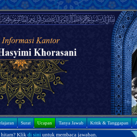
elajaran
Surat
Ucapan
Tanya Jawab
Kritik & Tanggapan
A
di sini
untuk membaca jawaban.