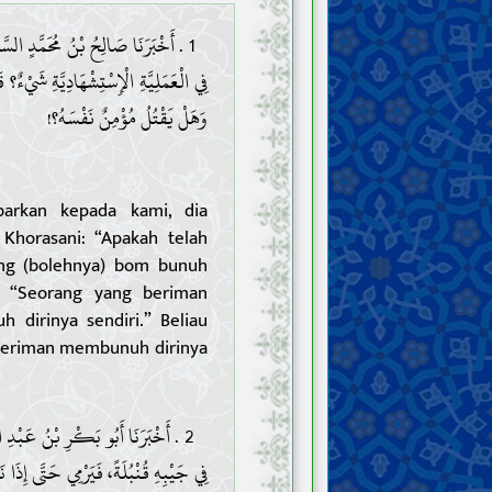
أَخْبَرَنَا صَالِحُ بْنُ مُحَمَّدٍ السَّبْزَ
فِي الْعَمَلِيَّةِ الْإِسْتِشْهَادِيَّةِ شَيْء،
وَهَلْ يَقْتُلُ مُؤْمِنٌ نَفْسَهُ؟!
arkan kepada kami, dia
Khorasani: “Apakah telah
ang (bolehnya) bom bunuh
a: “Seorang yang beriman
dirinya sendiri.” Beliau
 beriman membunuh dirinya
أَخْبَرَنَا أَبُو بَكْرِ بْنُ عَبْدِ الْب
فِي جَيْبِهِ قُنْبُلَةً، فَيَرْمِي حَتَّى إِذَا،