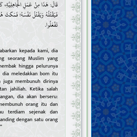
قَالَ: هَذَا مِنْ عَمَلِ الْجَاهِلِيَّةِ، »،
فَيَقْتُلُهُ وَيَقْتُلُ نَفْسَهُ! فَمَكَثَ هُن
تَفْعَلُوا.
abarkan kepada kami, dia
ang seorang Muslim yang
embak hingga pelurunya
n dia meledakkan bom itu
n juga membunuh dirinya
tan jahiliah. Ketika salah
ngan, dia akan berseru:
 membunuh orang itu dan
au terdiam sejenak dan
ebanding dengan satu orang
”