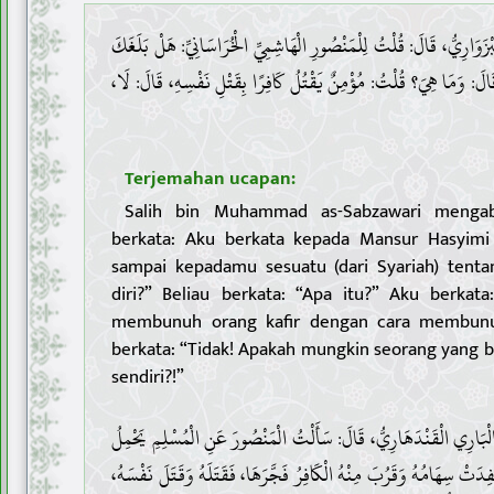
1 . وَارِيُّ، قَالَ: قُلْتُ لِلْمَنْصُورِ الْهَاشِمِيِّ الْخُرَاسَانِيِّ: هَلْ بَلَغَكَ
ٌ؟ قَالَ: وَمَا هِيَ؟ قُلْتُ: مُؤْمِنٌ يَقْتُلُ كَافِرًا بِقَتْلِ نَفْسِهِ، قَالَ: لَا
Terjemahan ucapan:
Salih bin Muhammad as-Sabzawari mengab
berkata: Aku berkata kepada Mansur Hasyimi 
sampai kepadamu sesuatu (dari Syariah) tent
diri?” Beliau berkata: “Apa itu?” Aku berkat
membunuh orang kafir dengan cara membunuh 
berkata: “Tidak! Apakah mungkin seorang yang
sendiri?!”
2 . َارِي الْقَنْدَهَارِيُّ، قَالَ: سَأَلْتُ الْمَنْصُورَ عَنِ الْمُسْلِمِ يَحْمِلُ
 نَفِدَتْ سِهَامُهُ وَقَرُبَ مِنْهُ الْكَافِرُ فَجَّرَهَا، فَقَتَلَهُ وَقَتَلَ نَفْسَهُ