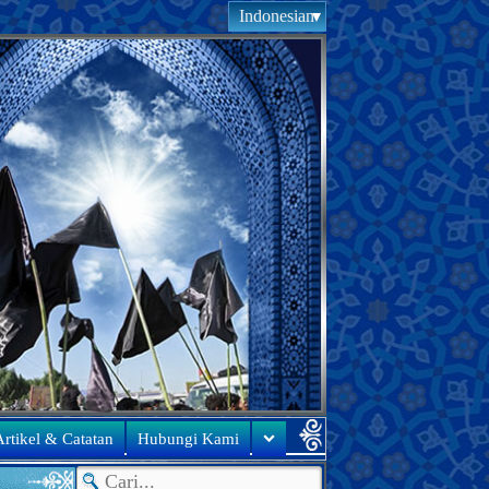
Indonesian
rtikel & Catatan
Hubungi Kami
●
Uca