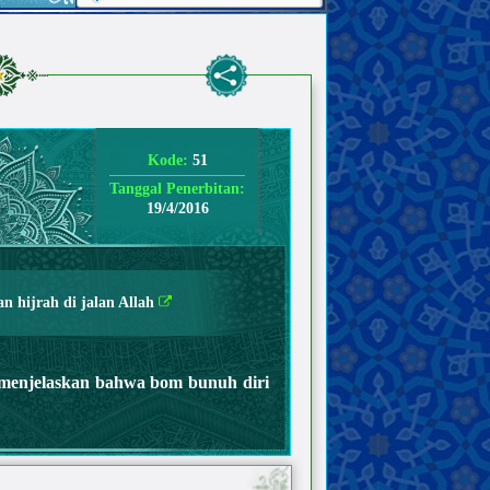
Kode:
51
Tanggal Penerbitan:
19/4/2016
n hijrah di jalan Allah
menjelaskan bahwa bom bunuh diri