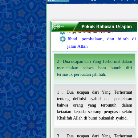
Puasa dan i‘tikaf
Makanan dan minuman
Berburu dan menyembelih hewan
Nazar, janji, dan sumpah
Pokok Bahasan Ucapan
Haji, umroh, dan ziarah
Jihad, pembelaan, dan hijrah di
jalan Allah
2 . Dua ucapan dari Yang Terhormat dalam
menjelaskan bahwa bom bunuh diri
termasuk perbuatan jahiliah.
1 . Dua ucapan dari Yang Terhormat
tentang definisi syahid dan penjelasan
bahwa orang yang terbunuh dalam
ketaatan kepada seorang penguasa selain
Khalifah Allah di bumi bukanlah syahid.
3 . Dua ucapan dari Yang Terhormat