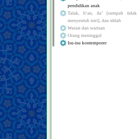
pendidikan anak
Talak, li‘an, ila’ [sumpah tidak
menyentuh istri], dan iddah
Wasiat dan warisan
Orang meninggal
Isu-isu kontemporer