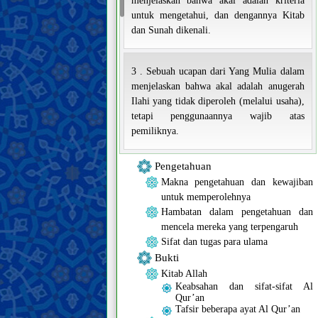
menjelaskan bahwa akal adalah kriteria
untuk mengetahui, dan dengannya Kitab
dan Sunah dikenali.
3 . Sebuah ucapan dari Yang Mulia dalam
menjelaskan bahwa akal adalah anugerah
Ilahi yang tidak diperoleh (melalui usaha),
tetapi penggunaannya wajib atas
pemiliknya.
Pengetahuan
Makna pengetahuan dan kewajiban
untuk memperolehnya
Hambatan dalam pengetahuan dan
mencela mereka yang terpengaruh
Sifat dan tugas para ulama
Bukti
Kitab Allah
Keabsahan dan sifat-sifat Al
Qur’an
Tafsir beberapa ayat Al Qur’an