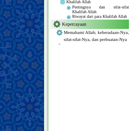
Khalifah Allah
Pentingnya dan sifat-sifat
Khalifah Allah
Riwayat dari para Khalifah Allah
Kepercayaan
Memahami Allah; keberadaan-Nya,
sifat-sifat-Nya, dan perbuatan-Nya
Mengenal para Khalifah Allah
Sifat-sifat para Nabi dan kehidupan
mereka
Sifat-sifat Nabi terakhir dan
kehidupan beliau
Karakteristik Nabi terakhir
Para sahabat dan para istri Nabi
terakhir
Sifat-sifat Ahlul Bait Nabi terakhir,
dan kehidupan mereka
Imam Mahdi
Keberadaan, sifat-sifat, dan
perbuatan Imam Mahdi
Mansur dan gerakannya dalam
mempersiapkan kedatangan Imam
Mahdi