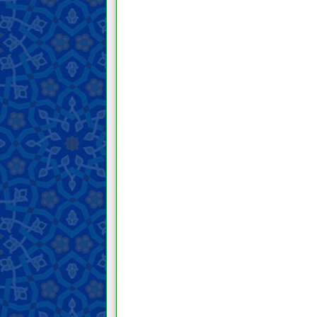
Tanda-tanda kedatangan Imam
Mahdi dan fitnah Akhir Zaman
Memahami Akhirat
Memahami iman dan kekufuran
Sifat-sifat iman dan kekufuran serta
para pengikutnya
Hal-hal terkait agama, mazhab dan
sekte
Akhlak
Do‘a dan teks ziarah
Nasihat dan wejangan
Keutamaan moral dan
keburukannya
Hukum
Prinsip dan panduan fiqih
Bersuci dan najis
Janabah, haid, nifas, istihadah, dan
menopause
Pengobatan dan perawatan