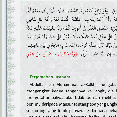
ْخِيُّ -وَهُوَ رَافِعٌ كَفَّيْهِ إِلَى السَّمَاءِ- قَالَ: اللَّهُمَّ إِنَّكَ تَعْلَمُ أَنِّي
َلْتَهُ، وَلَا أَرْحَمَ مِنْهُ بِمَنْ خَلَقْتَهُ! كُنْتُ مَعَهُ وَنَحْنُ عَلَى شَاطِئِ
َ! اسْتَعْمِلِ الْعَقْلَ فِي أُمُورِكَ كُلِّهَا، وَلَا يَغْلِبَنَّكَ عَلَيْهِ عَادَةٌ
لْ عَلَى عَقْلٍ تُعَدُّ عَامِلًا، وَلَا تَعْمَلْ عَلَى عَادَةٍ وَلَا شَهْوَةٍ وَلَا
مِنْ ذَلِكَ كَانَ عَمَلُهُ كَرَمَادٍ اشْتَدَّتْ بِهِ الرِّيحُ فِي يَوْمٍ عَاصِفٍ
﴿
ٍ، إِنَّ اللَّهَ تَعَالَى يَقُولُ
وَقَدِمْنَا إِلَى مَا عَمِلُوا مِنْ عَمَلٍ
Terjemahan ucapan:
Abdullah bin Muhammad al-Balkhi mengaba
mengangkat kedua tangannya ke langit, dia b
mengetahui bahwa aku tidak pernah melihat
berilmu daripada Mansur tentang apa yang Engka
seseorang yang lebih penyayang daripada beli