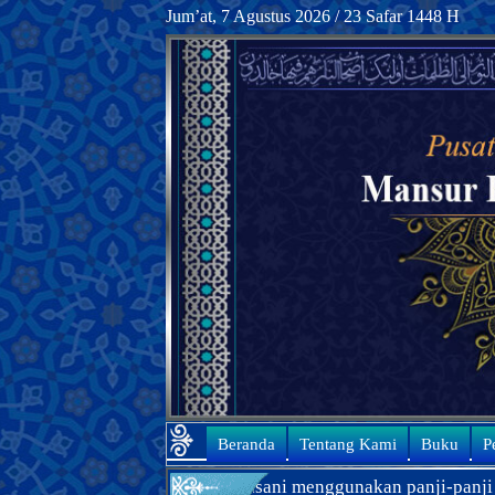
Jum’at, 7 Agustus 2026 / 23 Safar 1448 H
Beranda
Tentang Kami
Buku
P
nsur Hasyimi Khorasani menggunakan panji-panji hitam? Kli