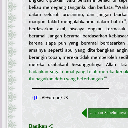
Engkau ciptakan! Aku bersama beliau di tepi
beliau memegang tanganku dan berkata: “Wahai
dalam seluruh urusanmu, dan jangan biarkan
maupun taklid mengalahkanmu dalam hal itu”, 
berdasarkan akal, niscaya engkau termasuk
beramal. Jangan beramal berdasarkan kebiasaan
karena siapa pun yang beramal berdasarkan s
amalnya seperti abu yang diterbangkan angi
berangin topan; mereka tidak memperoleh sedik
mereka usahakan! Sesungguhnya, Allah Ta‘a
hadapkan segala amal yang telah mereka kerjak
itu bagaikan debu yang beterbangan.’
”
↑[1]
. Al-Furqan/ 23
Ucapan Sebelumnya
Bagikan