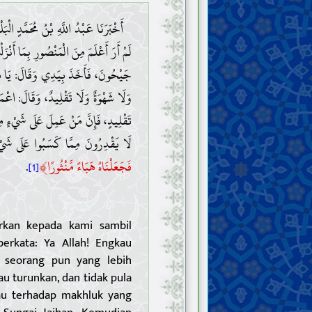
أَخْبَرَنَا عَبْدُ اللَّهِ بْنُ مُحَمَّدٍ الْبَل
لَمْ أَرَ أَعْلَمَ مِنَ الْمَنْصُورِ بِمَا أَنْز
جَيْحُونَ، فَأَخَذَ بِيَدِي وَقَالَ: يَا بُنَيّ
وَلَا شَهْوَةٌ وَلَا تَقْلِيدٌ، وَقَالَ: اعْمَ
تَقْلِيدٍ، فَإِنَّ مَنْ عَمِلَ عَلَى شَيْءٍ ،
لَا يَقْدِرُونَ مِمَّا كَسَبُوا عَلَى شَيْء:
﴾
.
فَجَعَلْنَاهُ هَبَاءً مَّنْثُورًا
[1]
rkan kepada kami sambil
erkata: Ya Allah! Engkau
 seorang pun yang lebih
u turunkan, dan tidak pula
au terhadap makhluk yang