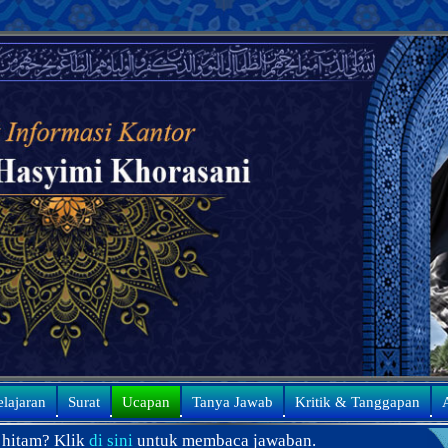
elajaran
Surat
Ucapan
Tanya Jawab
Kritik & Tanggapan
A
k
di sini
untuk membaca jawaban.