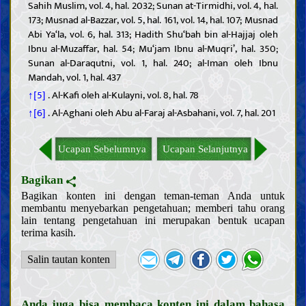
Sahih Muslim, vol. 4, hal. 2032; Sunan at-Tirmidhi, vol. 4, hal.
173; Musnad al-Bazzar, vol. 5, hal. 161, vol. 14, hal. 107; Musnad
Abi Ya‘la, vol. 6, hal. 313; Hadith Shu‘bah bin al-Hajjaj oleh
Ibnu al-Muzaffar, hal. 54; Mu‘jam Ibnu al-Muqri’, hal. 350;
Sunan al-Daraqutni, vol. 1, hal. 240; al-Iman oleh Ibnu
Mandah, vol. 1, hal. 437
↑[5]
. Al-Kafi oleh al-Kulayni, vol. 8, hal. 78
↑[6]
. Al-Aghani oleh Abu al-Faraj al-Asbahani, vol. 7, hal. 201
Ucapan Sebelumnya
Ucapan Selanjutnya
Bagikan
Bagikan konten ini dengan teman-teman Anda untuk
membantu menyebarkan pengetahuan; memberi tahu orang
lain tentang pengetahuan ini merupakan bentuk ucapan
terima kasih.
Salin tautan konten
Pendahuluan
Akal
Anda juga bisa membaca konten ini dalam bahasa