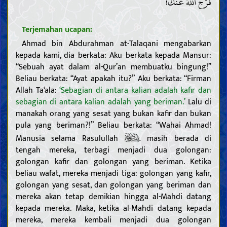
فَرَّجَ اللَّهُ عَنْكَ!
Terjemahan ucapan:
Ahmad bin Abdurahman at-Talaqani mengabarkan
kepada kami, dia berkata: Aku berkata kepada Mansur:
“Sebuah ayat dalam al-Qur’an membuatku bingung!”
Beliau berkata: “Ayat apakah itu?” Aku berkata: “Firman
Allah Ta‘ala:
‘Sebagian di antara kalian adalah kafir dan
sebagian di antara kalian adalah yang beriman.’
Lalu di
manakah orang yang sesat yang bukan kafir dan bukan
pula yang beriman?!” Beliau berkata: “Wahai Ahmad!
Manusia selama Rasulullah
masih berada di
tengah mereka, terbagi menjadi dua golongan:
golongan kafir dan golongan yang beriman. Ketika
beliau wafat, mereka menjadi tiga: golongan yang kafir,
golongan yang sesat, dan golongan yang beriman dan
mereka akan tetap demikian hingga al-Mahdi datang
kepada mereka. Maka, ketika al-Mahdi datang kepada
mereka, mereka kembali menjadi dua golongan