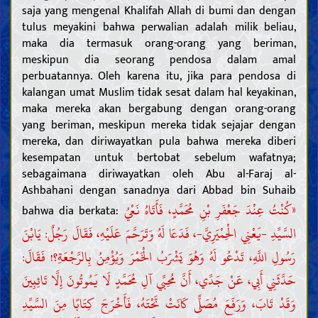
saja yang mengenal Khalifah Allah di bumi dan dengan
tulus meyakini bahwa perwalian adalah milik beliau,
maka dia termasuk orang-orang yang beriman,
meskipun dia seorang pendosa dalam amal
perbuatannya. Oleh karena itu, jika para pendosa di
kalangan umat Muslim tidak sesat dalam hal keyakinan,
maka mereka akan bergabung dengan orang-orang
yang beriman, meskipun mereka tidak sejajar dengan
mereka, dan diriwayatkan pula bahwa mereka diberi
kesempatan untuk bertobat sebelum wafatnya;
sebagaimana diriwayatkan oleh Abu al-Faraj al-
Ashbahani dengan sanadnya dari Abbad bin Suhaib
«كُنْتُ عِنْدَ جَعْفَرِ بْنِ مُحَمَّدٍ، فَأَتَاهُ نَعْيُ
bahwa dia berkata:
السَّيِّدِ -يَعْنِي الْحِمْيَرِيَّ-، فَدَعَا لَهُ وَتَرَحَّمَ عَلَيْهِ، فَقَالَ رَجُلٌ: يَابْنَ
رَسُولِ اللَّهِ، تَدْعُو لَهُ وَهُوَ يَشْرَبُ الْخَمْرَ وَيُؤْمِنُ بِالرَّجْعَةِ؟! فَقَالَ:
حَدَّثَنِي أَبِي، عَنْ جَدِّي، أَنَّ مُحِبِّي آلِ مُحَمَّدٍ لَا يَمُوتُونَ إِلَّا تَائِبِينَ
وَقَدْ تَابَ، وَرَفَعَ مُصَلًّى كَانَتْ تَحْتَهُ، فَأَخْرَجَ كِتَابًا مِنَ السَّيِّدِ