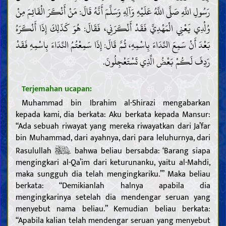
رَسُولِ اللَّهِ صَلَّى اللَّهُ عَلَيْهِ وَآلِهِ وَسَلَّمَ أَنَّهُ قَالَ: مَنْ أَنْكَرَ الْقَائِمَ مِنْ
وُلْدِي يَعْنِي الْمَهْدِيَّ فَقَدْ أَنْكَرَنِي، فَقَالَ: هُوَ كَذَلِكَ إِذَا أَنْكَرَهُ
بَعْدَ أَنْ سَمِعَ النِّدَاءَ بِاسْمِهِ، ثُمَّ قَالَ: إِذَا سَمِعْتُمُ النِّدَاءَ بِاسْمِهِ فَقَدْ
رَدِفَ لَكُمْ بَعْضُ الِّذِي تَسْتَعْجِلُونَ.
Terjemahan ucapan:
Muhammad bin Ibrahim al-Shirazi mengabarkan
kepada kami, dia berkata: Aku berkata kepada Mansur:
“Ada sebuah riwayat yang mereka riwayatkan dari Ja’far
bin Muhammad, dari ayahnya, dari para leluhurnya, dari
Rasulullah
bahwa beliau bersabda: ‘Barang siapa
mengingkari al-Qa’im dari keturunanku, yaitu al-Mahdi,
maka sungguh dia telah mengingkariku.’” Maka beliau
berkata: “Demikianlah halnya apabila dia
mengingkarinya setelah dia mendengar seruan yang
menyebut nama beliau.” Kemudian beliau berkata:
“Apabila kalian telah mendengar seruan yang menyebut