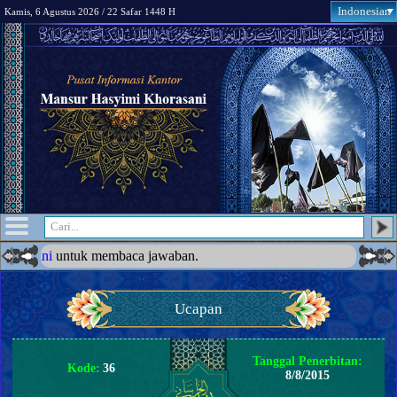
Indonesian
Kamis, 6 Agustus 2026 / 22 Safar 1448 H
 membaca jawaban.
Ucapan
Tanggal Penerbitan:
Kode:
36
8/8/2015