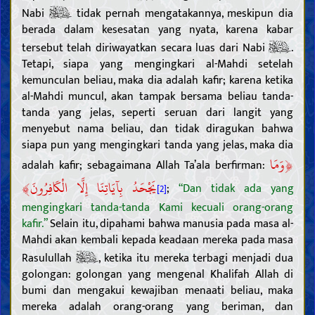
Nabi
tidak pernah mengatakannya, meskipun dia
berada dalam kesesatan yang nyata, karena kabar
tersebut telah diriwayatkan secara luas dari Nabi
.
Tetapi, siapa yang mengingkari al-Mahdi setelah
kemunculan beliau, maka dia adalah kafir; karena ketika
al-Mahdi muncul, akan tampak bersama beliau tanda-
tanda yang jelas, seperti seruan dari langit yang
menyebut nama beliau, dan tidak diragukan bahwa
siapa pun yang mengingkari tanda yang jelas, maka dia
﴿
وَمَا
adalah kafir; sebagaimana Allah Ta’ala berfirman:
﴾
يَجْحَدُ بِآيَاتِنَا إِلَّا الْكَافِرُونَ
;
“Dan tidak ada yang
[2]
mengingkari tanda-tanda Kami kecuali orang-orang
kafir.”
Selain itu, dipahami bahwa manusia pada masa al-
Mahdi akan kembali kepada keadaan mereka pada masa
Rasulullah
, ketika itu mereka terbagi menjadi dua
golongan: golongan yang mengenal Khalifah Allah di
bumi dan mengakui kewajiban menaati beliau, maka
mereka adalah orang-orang yang beriman, dan