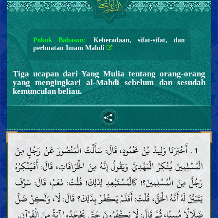
Pokok Bahasan:
Keberadaan, sifat-sifat, dan
perbuatan Imam Mahdi
Tiga ucapan dari Yang Mulia tentang orang-orang
yang mengingkari al-Mahdi sebelum dan sesudah
kemunculan beliau.
1 . أَخْبَرَنَا وَلِيدُ بْنُ مَحْمُودٍ، قَالَ: سَأَلْتُ الْمَنْصُورَ عَنْ رَجُلٍ مِنَ
الْمُسْلِمِينَ يُنْكِرُ الْمَهْدِيَّ وَيَقُولُ إِنَّهُ مِنَ الْخُرَافَاتِ، قَالَ: أَفَيُنْكِرُهُ
رَجُلٌ مِنَ الْمُسْلِمِينَ؟! كَالْمُسْتَبْعِدِ لِذَلِكَ! قُلْتُ: نَعَمْ، قَالَ: سَوْفَ
يَتَبَيَّنُ لَهُ أَنَّهُ الْحَقُّ، قُلْتُ: أَفَلَمْ يَكْفُرْ بِذَلِكَ؟ قَالَ: لَا، وَلَكِنْ ضَلَّ
ضَلَالًا مُبِينًا، ثُمَّ قَالَ: لَا يَكْفُرُونَ حَتَّى يَجْحَدُوا آيَةً مِنَ الْقُرْآنِ.