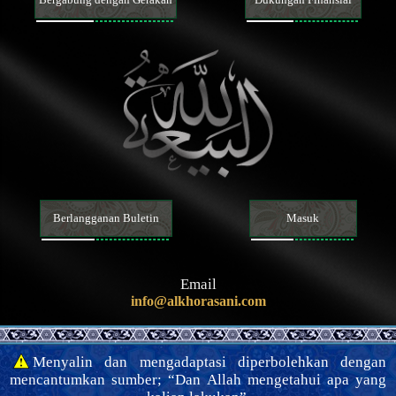
7 . Delapan ucapan dari Yang Terhormat tentang fakta
bahwa al-Mahdi tidak akan bangkit hingga para Malaikat
turun untuk menolong beliau, dan para Malaikat tidak
akan turun untuk menolong beliau hingga orang-orang
yang beriman berkumpul untuk menolong beliau.
8 . Sebuah ucapan yang sangat penting dan mencerahkan
dari Yang Mulia beliau tentang syarat bagi kemunculan al-
Mahdi
Mansur dan gerakannya dalam mempersiapkan kedatangan
Imam Mahdi
Tanda-tanda kedatangan Imam Mahdi dan fitnah Akhir Zaman
Memahami Akhirat
Memahami iman dan kekufuran
Berlangganan Buletin
Masuk
Sifat-sifat iman dan kekufuran serta para pengikutnya
Hal-hal terkait agama, mazhab dan sekte
Akhlak
Email
info@alkhorasani.com
Do‘a dan teks ziarah
Nasihat dan wejangan
Keutamaan moral dan keburukannya
Menyalin dan mengadaptasi diperbolehkan dengan
Hukum
mencantumkan sumber; “Dan Allah mengetahui apa yang
Prinsip dan panduan fiqih