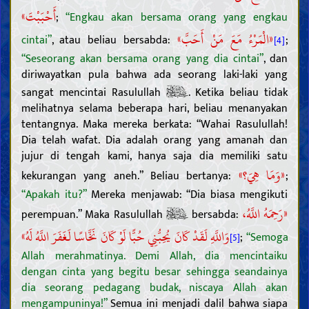
أَحْبَبْتَ»
;
“Engkau akan bersama orang yang engkau
«الْمَرْءُ مَعَ مَنْ أَحَبَّ»
cintai”
, atau beliau bersabda:
;
[4]
“Seseorang akan bersama orang yang dia cintai”
, dan
diriwayatkan pula bahwa ada seorang laki-laki yang
sangat mencintai Rasulullah
. Ketika beliau tidak
melihatnya selama beberapa hari, beliau menanyakan
tentangnya. Maka mereka berkata: “Wahai Rasulullah!
Dia telah wafat. Dia adalah orang yang amanah dan
jujur di tengah kami, hanya saja dia memiliki satu
«وَمَا هِيَ؟»
kekurangan yang aneh.” Beliau bertanya:
;
“Apakah itu?”
Mereka menjawab: “Dia biasa mengikuti
«رَحِمَهُ اللَّهُ،
perempuan.” Maka Rasulullah
bersabda:
وَاللَّهِ لَقَدْ كَانَ يُحِبُّنِي حُبًّا لَوْ كَانَ نَخَّاسًا لَغَفَرَ اللَّهُ لَهُ»
;
“Semoga
[5]
Allah merahmatinya. Demi Allah, dia mencintaiku
dengan cinta yang begitu besar sehingga seandainya
dia seorang pedagang budak, niscaya Allah akan
mengampuninya!”
Semua ini menjadi dalil bahwa siapa