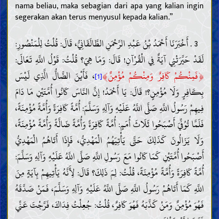
nama beliau, maka sebagian dari apa yang kalian ingin
segerakan akan terus menyusul kepada kalian.”
3 . أَخْبَرَنَا أَحْمَدُ بْنُ عَبْدِ الرَّحْمَنِ الطَّالَقَانِيُّ، قَالَ: قُلْتُ لِلْمَنْصُورِ:
لَقَدْ حَيَّرَتْنِي آيَةٌ فِي الْقُرْآنِ! قَالَ: وَمَا هِيَ؟ قُلْتُ: قَوْلُ اللَّهِ تَعَالَى:
﴾
﴿
فَمِنْكُمْ كَافِرٌ وَمِنْكُمْ مُؤْمِنٌ
، فَأَيْنَ الضَّالُّ الَّذِي لَيْسَ
[1]
بِكَافِرٍ وَلَا مُؤْمِنٍ؟! قَالَ: يَا أَحْمَدُ! إِنَّ النَّاسَ كَانُوا أُمَّتَيْنِ مَا دَامَ
فِيهِمْ رَسُولُ اللَّهِ صَلَّى اللَّهُ عَلَيْهِ وَآلِهِ وَسَلَّمَ: أُمَّةً كَافِرَةً وَأُمَّةً مُؤْمِنَةً،
فَلَمَّا تُوُفِّيَ أَصْبَحُوا ثَلَاثَ أُمَمٍ: أُمَّةً كَافِرَةً وَأُمَّةً ضَالَّةً وَأُمَّةً مُؤْمِنَةً،
وَلَا يَزَالُونَ كَذَلِكَ حَتَّى يَأْتِيَهُمُ الْمَهْدِيُّ، فَإِذَا أَتَاهُمُ الْمَهْدِيُّ
أَصْبَحُوا أُمَّتَيْنِ كَمَا كَانُوا مَعَ رَسُولِ اللَّهِ صَلَّى اللَّهُ عَلَيْهِ وَآلِهِ وَسَلَّمَ:
أُمَّةً كَافِرَةً وَأُمَّةً مُؤْمِنَةً، قُلْتُ: لِمَ ذَلِكَ؟ قَالَ: لِأَنَّهُ يَأْتِيهِمْ بِآيَةٍ مِنَ
اللَّهِ كَمَا أَتَاهُمْ رَسُولُ اللَّهِ صَلَّى اللَّهُ عَلَيْهِ وَآلِهِ وَسَلَّمَ، فَمَنْ صَدَّقَهُ
فَهُوَ مُؤْمِنٌ وَمَنْ كَذَّبَهُ فَهُوَ كَافِرٌ، قُلْتُ: جُعِلْتُ فِدَاكَ، فَرَّجْتَ عَنِّي