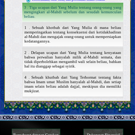
3 . Tiga ucapan dari Yang Mulia tentang orang-orang yang
mengingkari al-Mahdi sebelum dan sesudah kemunculan
beliau.
1 . Sebuah khotbah dari Yang Mulia di mana beliau
memperingatkan tentang konsekuensi dari ketidakhadiran
al-Mahdi dan mengajak orang-orang untuk mempersiapkan
kedatangannya.
2 . Delapan ucapan dari Yang Mulia tentang kenyataan
bahwa perwalian hanyalah milik al-Mahdi semata, dan
tidak diperbolehkan mengambil wali selain beliau, bahkan
hal itu dianggap sebagai syirik.
4 . Sebuah khutbah dari Yang Terhormat tentang fakta
bahwa Imam umat Muslim hanyalah al-Mahdi, dan setiap
imam selain beliau adalah dajjal, meskipun dia memiliki
mukjizat.
5 . Lima ucapan dari Yang Terhormat tentang mengapa al-
Mahdi disebut “al-Mahdi”.
6 . Dua ucapan dari Yang Terhormat yang menandakan
bahwa ketika al-Mahdi datang, beliau akan menempatkan
setiap orang berdasarkan kemampuan mereka.
Bergabung dengan Gerakan
Dukungan Finansial