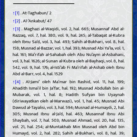
↑[1]
. At-Taghabun/ 2
↑[2]
. Al-‘Ankabut/ 47
↑[3]
. Maghazi al-Waqidi, vol. 2, hal. 665; Musannaf Abd al-
Razzaq, vol. 7, hal. 380, vol. 9, hal. 245; al-Tabaqat al-Kubra
oleh Ibnu Sa‘d, vol. 3, hal. 493; Sahih al-Bukhari, vol. 8, hal.
158; Musnad al-Bazzar, vol. 1, hal. 393; Musnad Abi Ya‘la, vol. 1,
hal. 161; Ma‘rifah al-Sahabah oleh Abu Nu‘aym al-Asbahani,
vol. 3, hal. 1626; al-Sunan al-Kubra oleh al-Bayhaqi, vol. 8, hal.
542, vol. 9, hal. 176; al-Isti‘ab Fi Ma‘rifah al-Ashab oleh Ibnu
Abd al-Barr, vol. 4, hal. 1529
↑[4]
. Al-Jami‘ oleh Ma‘mar bin Rashid, vol. 11, hal. 199;
Ahadith Isma‘il bin Ja‘far, hal. 192; Musnad Abdullah bin al-
Mubarak, vol. 1, hal. 8; Hadith Sufyan bin Uyaynah
(diriwayatkan oleh al-Marwazi), vol. 1, hal. 45; Musnad Abi
Dawud al-Tayalisi, vol. 3, hal. 594; Musnad al-Humaydi, 2, hal.
305; Musnad Ibnu al-Ja‘d, hal. 463; Musannaf Ibnu Abi
Shaybah, vol. 7, hal. 503; Musnad Ahmad, vol. 20, hal. 135,
vol. 21, hal. 254; al-Muntakhab Min Musnad oleh Abd bin
Humayd, vol. 2, hal. 282; Sahih al-Bukhari, vol. 8, hal. 39;