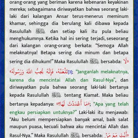
orang-orang yang beriman karena kebenaran keyakinan
mereka; sebagaimana diriwayatkan bahwa seorang laki-
laki dari kalangan Ansar terus-menerus meminum
khamar, sehingga dia berulang kali dibawa kepada
Rasulullah
dan setiap kali itu pula beliau
menghukumnya. Ketika hal ini sering terjadi, seseorang
dari kalangan orang-orang berkata: “Semoga Allah
melaknatnya! Betapa sering dia minum dan betapa
«لَا
sering dia dihukum!” Maka Rasulullah
bersabda:
تَلْعَنْهُ، فَإِنَّهُ يُحِبُّ اللَّهَ وَرَسُولَهُ»
;
“Janganlah melaknatnya,
[3]
karena dia mencintai Allah dan Rasul-Nya”
, dan
diriwayatkan pula bahwa seorang laki-laki bertanya
kepada Rasulullah
tentang Kiamat. Maka beliau
«مَا أَعْدَدْتَ لَهَا؟»
bertanya kepadanya:
;
“Apa yang telah
engkau persiapkan untuknya?”
Laki-laki itu menjawab:
“Aku belum mempersiapkan banyak amal, baik salat
maupun puasa, kecuali bahwa aku mencintai Allah dan
«أَنْتَ مَعَ مَنْ
Rasul-Nya.” Maka Rasulullah
bersabda: