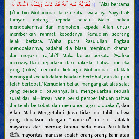
يُعَرِّفُهُ فِيهِ أَنَّهُ قَدْ تَابَ وَيَسْأَلُهُ الدُّعَاءَ لَهُ»
;
“Aku bersama
[6]
Ja’far bin Muhammad ketika kabar wafatnya Sayyid al-
Himyari datang kepada beliau. Maka beliau
mendoakannya dan memohon kepada Allah untuk
memberikan rahmat kepadanya. Kemudian seorang
lelaki berkata: ‘Wahai putra Rasulullah! Engkau
mendoakannya, padahal dia biasa meminum khamar
dan meyakini raj’ah?!’ Maka beliau berkata: ‘Ayahku
meriwayatkan kepadaku dari kakekku bahwa mereka
yang (tulus) mencintai keluarga Muhammad tidaklah
meninggal kecuali dalam keadaan bertobat, dan dia pun
telah bertobat.’ Kemudian beliau mengangkat alas salat
yang berada di bawahnya, lalu mengeluarkan sebuah
surat dari al-Himyari yang berisi pemberitahuan bahwa
dia telah bertobat dan memohon agar didoakan”
, dan
Allah Maha Mengetahui. Juga tidak mustahil bahwa
yang dimaksud dengan “manusia” di sini adalah
mayoritas dari mereka; karena pada masa Rasulullah
mayoritas manusia adalah orang-orang kafir atau