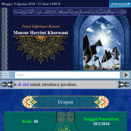
Indonesian
Minggu, 9 Agustus 2026 / 25 Safar 1448 H
ik
di sini
untuk membaca jawaban.
Ucapan
Tanggal Penerbitan:
Kode:
60
10/5/2016