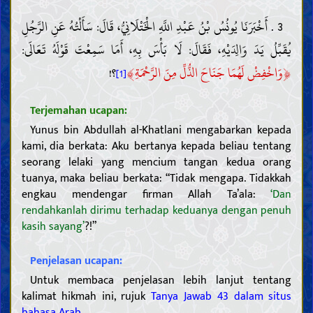
3 . أَخْبَرَنَا يُونُسُ بْنُ عَبْدِ اللَّهِ الْخَتْلَانِيُّ، قَالَ: سَأَلْتُهُ عَنِ الرَّجُلِ
يُقَبِّلُ يَدَ وَالِدَيْهِ، فَقَالَ: لَا بَأْسَ بِهِ، أَمَا سَمِعْتَ قَوْلَهُ تَعَالَى:
﴾
﴿
وَاخْفِضْ لَهُمَا جَنَاحَ الذُّلِّ مِنَ الرَّحْمَةِ
؟!
[1]
Terjemahan ucapan:
Yunus bin Abdullah al-Khatlani mengabarkan kepada
kami, dia berkata: Aku bertanya kepada beliau tentang
seorang lelaki yang mencium tangan kedua orang
tuanya, maka beliau berkata: “Tidak mengapa. Tidakkah
engkau mendengar firman Allah Ta’ala:
‘Dan
rendahkanlah dirimu terhadap keduanya dengan penuh
kasih sayang’
?!”
Penjelasan ucapan:
Untuk membaca penjelasan lebih lanjut tentang
kalimat hikmah ini, rujuk
Tanya Jawab 43 dalam situs
bahasa Arab
.