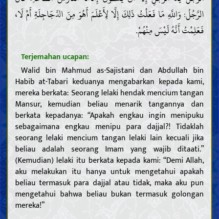
الرَّجُلُ: وَاللَّهِ مَا فَعَلْتُ ذَلِكَ إِلَّا لِأَعْلَمَ أَهُوَ مِنَ الدَّجَاجِلَةِ أَمْ لَا،
فَعَلِمْتُ أَنَّهُ لَيْسَ مِنْهُمْ.
Terjemahan ucapan:
Walid bin Mahmud as-Sajistani dan Abdullah bin
Habib at-Tabari keduanya mengabarkan kepada kami,
mereka berkata: Seorang lelaki hendak mencium tangan
Mansur, kemudian beliau menarik tangannya dan
berkata kepadanya: “Apakah engkau ingin menipuku
sebagaimana engkau menipu para dajjal?! Tidaklah
seorang lelaki mencium tangan lelaki lain kecuali jika
beliau adalah seorang Imam yang wajib ditaati.”
(Kemudian) lelaki itu berkata kepada kami: “Demi Allah,
aku melakukan itu hanya untuk mengetahui apakah
beliau termasuk para dajjal atau tidak, maka aku pun
mengetahui bahwa beliau bukan termasuk golongan
mereka!”