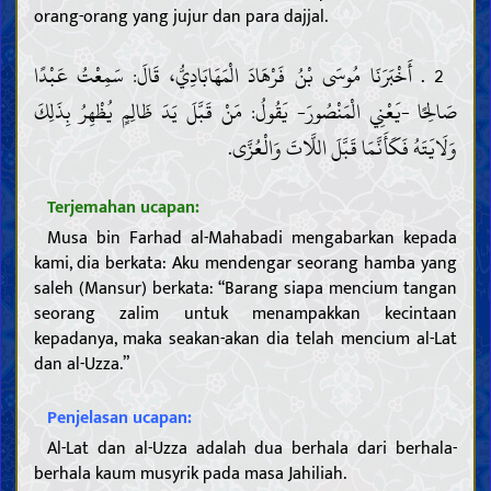
orang-orang yang jujur dan para dajjal.
2 . أَخْبَرَنَا مُوسَى بْنُ فَرْهَادَ الْمَهَابَادِيُّ، قَالَ: سَمِعْتُ عَبْدًا
صَالِحًا -يَعْنِي الْمَنْصُورَ- يَقُولُ: مَنْ قَبَّلَ يَدَ ظَالِمٍ يُظْهِرُ بِذَلِكَ
وَلَايَتَهُ فَكَأَنَّمَا قَبَّلَ اللَّاتَ وَالْعُزَّى.
Terjemahan ucapan:
Musa bin Farhad al-Mahabadi mengabarkan kepada
kami, dia berkata: Aku mendengar seorang hamba yang
saleh (Mansur) berkata: “Barang siapa mencium tangan
seorang zalim untuk menampakkan kecintaan
kepadanya, maka seakan-akan dia telah mencium al-Lat
dan al-Uzza.”
Penjelasan ucapan:
Al-Lat dan al-Uzza adalah dua berhala dari berhala-
berhala kaum musyrik pada masa Jahiliah.