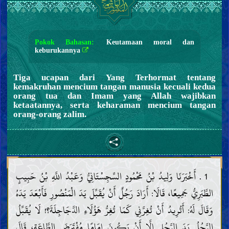
Pokok Bahasan:
Keutamaan moral dan
keburukannya
Tiga ucapan dari Yang Terhormat tentang
kemakruhan mencium tangan manusia kecuali kedua
orang tua dan Imam yang Allah wajibkan
ketaatannya, serta keharaman mencium tangan
orang-orang zalim.
1 . أَخْبَرَنَا وَلِيدُ بْنُ مَحْمُودٍ السِّجِسْتَانِيُّ وَعَبْدُ اللَّهِ بْنُ حَبِيبٍ
الطَّبَرِيُّ جَمِيعًا، قَالَا: أَرَادَ رَجُلٌ أَنْ يُقَبِّلَ يَدَ الْمَنْصُورِ فَأَبْعَدَ يَدَهُ
وَقَالَ لَهُ: أَتُرِيدُ أَنْ تُغِرَّنِي كَمَا تُغِرُّ هَؤُلَاءِ الدَّجَاجِلَةَ؟! لَا يُقَبِّلُ
الرَّجُلُ يَدَ الرَّجُلِ إِلَّا أَنْ يَكُونَ إِمَامًا مُفْتَرَضَ الطَّاعَةِ، قَالَ