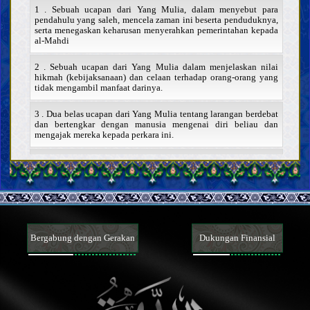
1 . Sebuah ucapan dari Yang Mulia, dalam menyebut para
pendahulu yang saleh, mencela zaman ini beserta penduduknya,
serta menegaskan keharusan menyerahkan pemerintahan kepada
al-Mahdi
2 . Sebuah ucapan dari Yang Mulia dalam menjelaskan nilai
hikmah (kebijaksanaan) dan celaan terhadap orang-orang yang
tidak mengambil manfaat darinya.
3 . Dua belas ucapan dari Yang Mulia tentang larangan berdebat
dan bertengkar dengan manusia mengenai diri beliau dan
mengajak mereka kepada perkara ini.
4 . Sebuah ucapan dari Yang Mulia tentang pentingnya
menunaikan salat dan celaan terhadap orang-orang yang tidak
melaksanakannya.
6 . Sebuah khutbah dari Yang Terhormat di mana beliau
melarang mencari kekuasaan, memerintahkan untuk
menginginkan al-Mahdi, dan memperkenalkan para dajjal.
Bergabung dengan Gerakan
Dukungan Finansial
7 . Dua ucapan dari Yang Terhormat tentang makna zuhud dan
keutamaannya
Hukum