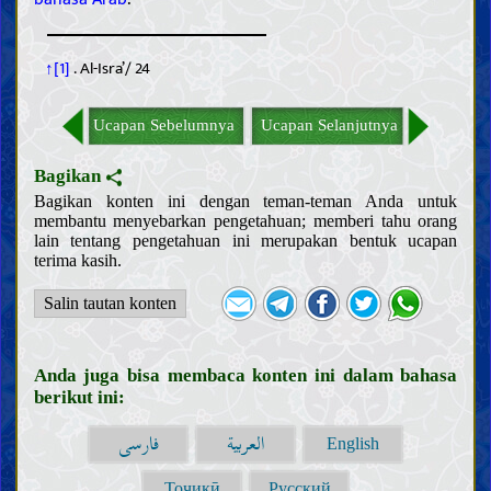
↑[1]
. Al-Isra’/ 24
Pendahuluan
Akal
Ucapan Sebelumnya
Ucapan Selanjutnya
Pengetahuan
Makna pengetahuan dan kewajiban untuk memperolehnya
Bagikan
Hambatan dalam pengetahuan dan mencela mereka yang
Bagikan konten ini dengan teman-teman Anda untuk
terpengaruh
membantu menyebarkan pengetahuan; memberi tahu orang
Sifat dan tugas para ulama
lain tentang pengetahuan ini merupakan bentuk ucapan
Bukti
terima kasih.
Kitab Allah
Keabsahan dan sifat-sifat Al Qur’an
Salin tautan konten
Tafsir beberapa ayat Al Qur’an
Khalifah Allah
Pentingnya dan sifat-sifat Khalifah Allah
Riwayat dari para Khalifah Allah
Anda juga bisa membaca konten ini dalam bahasa
Kepercayaan
berikut ini:
Memahami Allah; keberadaan-Nya, sifat-sifat-Nya, dan
العربية
فارسی
English
perbuatan-Nya
Mengenal para Khalifah Allah
Тоҷикӣ
Русский