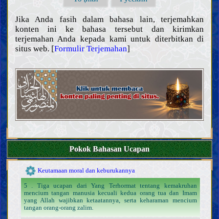
Sifat-sifat para Nabi dan kehidupan mereka
Sifat-sifat Nabi terakhir dan kehidupan beliau
Jika Anda fasih dalam bahasa lain, terjemahkan
Karakteristik Nabi terakhir
konten ini ke bahasa tersebut dan kirimkan
Para sahabat dan para istri Nabi terakhir
terjemahan Anda kepada kami untuk diterbitkan di
Sifat-sifat Ahlul Bait Nabi terakhir, dan kehidupan mereka
situs web. [
Formulir Terjemahan
]
Imam Mahdi
Keberadaan, sifat-sifat, dan perbuatan Imam Mahdi
Mansur dan gerakannya dalam mempersiapkan kedatangan
Imam Mahdi
Tanda-tanda kedatangan Imam Mahdi dan fitnah Akhir Zaman
Memahami Akhirat
Memahami iman dan kekufuran
Sifat-sifat iman dan kekufuran serta para pengikutnya
Hal-hal terkait agama, mazhab dan sekte
Akhlak
Do‘a dan teks ziarah
Pokok Bahasan Ucapan
Nasihat dan wejangan
Keutamaan moral dan keburukannya
5 . Tiga ucapan dari Yang Terhormat tentang kemakruhan
mencium tangan manusia kecuali kedua orang tua dan Imam
yang Allah wajibkan ketaatannya, serta keharaman mencium
tangan orang-orang zalim.