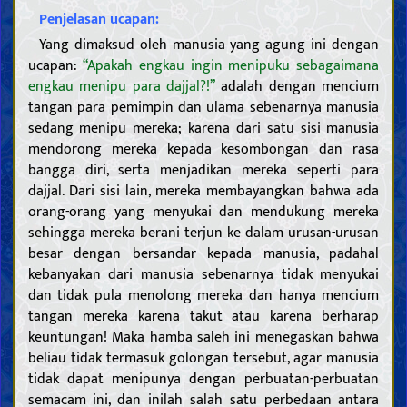
Penjelasan ucapan:
Yang dimaksud oleh manusia yang agung ini dengan
ucapan:
“Apakah engkau ingin menipuku sebagaimana
engkau menipu para dajjal?!”
adalah dengan mencium
tangan para pemimpin dan ulama sebenarnya manusia
sedang menipu mereka; karena dari satu sisi manusia
mendorong mereka kepada kesombongan dan rasa
bangga diri, serta menjadikan mereka seperti para
dajjal. Dari sisi lain, mereka membayangkan bahwa ada
orang-orang yang menyukai dan mendukung mereka
sehingga mereka berani terjun ke dalam urusan-urusan
besar dengan bersandar kepada manusia, padahal
kebanyakan dari manusia sebenarnya tidak menyukai
dan tidak pula menolong mereka dan hanya mencium
tangan mereka karena takut atau karena berharap
keuntungan! Maka hamba saleh ini menegaskan bahwa
beliau tidak termasuk golongan tersebut, agar manusia
tidak dapat menipunya dengan perbuatan-perbuatan
semacam ini, dan inilah salah satu perbedaan antara