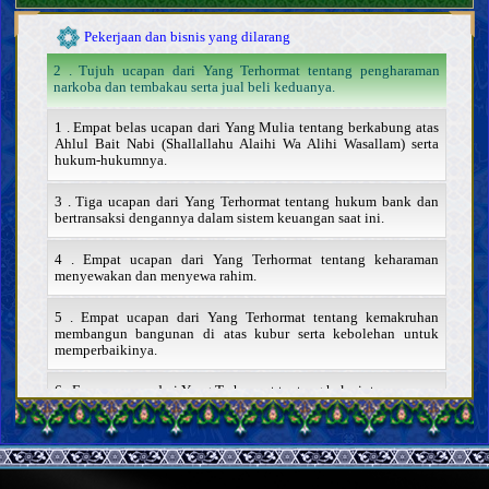
Hajr (melarang seseorang mengakses hartanya)
Pekerjaan dan bisnis yang dilarang
2 . Tujuh ucapan dari Yang Terhormat tentang pengharaman
narkoba dan tembakau serta jual beli keduanya.
1 . Empat belas ucapan dari Yang Mulia tentang berkabung atas
Ahlul Bait Nabi (Shallallahu Alaihi Wa Alihi Wasallam) serta
hukum-hukumnya.
3 . Tiga ucapan dari Yang Terhormat tentang hukum bank dan
bertransaksi dengannya dalam sistem keuangan saat ini.
4 . Empat ucapan dari Yang Terhormat tentang keharaman
menyewakan dan menyewa rahim.
5 . Empat ucapan dari Yang Terhormat tentang kemakruhan
membangun bangunan di atas kubur serta kebolehan untuk
memperbaikinya.
6 . Enam ucapan dari Yang Terhormat tentang hak cipta
7 . Delapan ucapan dari Yang Mulia tentang ghina, musik, dan
tarian
Kontrak dan transaksi