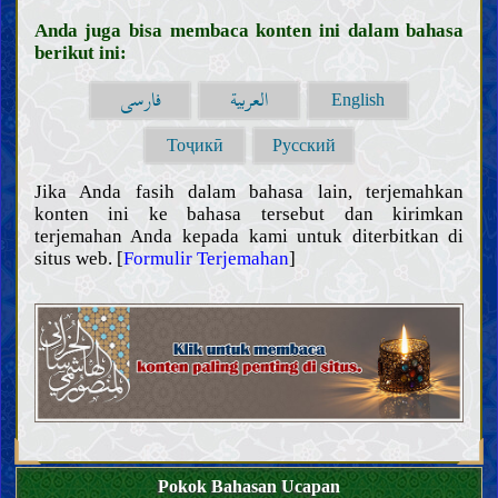
Prinsip dan panduan fiqih
Anda juga bisa membaca konten ini dalam bahasa
Bersuci dan najis
berikut ini:
Janabah, haid, nifas, istihadah, dan menopause
Pengobatan dan perawatan
العربية
فارسی
English
Pakaian dan perhiasan
Wudu, mandi, dan tayamum
Тоҷикӣ
Русский
Salat
Zakat, Khumus, sedekah, dan wakaf
Jika Anda fasih dalam bahasa lain, terjemahkan
konten ini ke bahasa tersebut dan kirimkan
Puasa dan i‘tikaf
terjemahan Anda kepada kami untuk diterbitkan di
Makanan dan minuman
situs web. [
Formulir Terjemahan
]
Berburu dan menyembelih hewan
Nazar, janji, dan sumpah
Haji, umroh, dan ziarah
Jihad, pembelaan, dan hijrah di jalan Allah
Mengajak kepada kebaikan, menyeru kebenaran, dan
mencegah yang salah
Hudud (hukuman yang ditetapkan) dan hukuman
Qisas dan diyat
Perwalian, penghakiman, dan kesaksian
Pokok Bahasan Ucapan