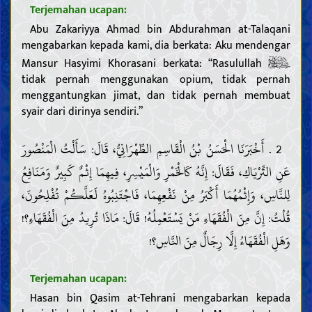
Terjemahan ucapan:
Abu Zakariyya Ahmad bin Abdurahman at-Talaqani
mengabarkan kepada kami, dia berkata: Aku mendengar
Mansur Hasyimi Khorasani berkata: “Rasulullah
tidak pernah menggunakan opium, tidak pernah
menggantungkan jimat, dan tidak pernah membuat
syair dari dirinya sendiri.”
2 . أَخْبَرَنَا الْحَسَنُ بْنُ الْقَاسِمِ الطِّهْرَانِيُّ، قَالَ: سَأَلْتُ الْمَنْصُورَ
عَنِ التِّرْيَاكِ، فَقَالَ: إِنَّهُ كَالْخَمْرِ وَالْمَيْسِرِ، فِيهِمَا إِثْمٌ كَبِيرٌ وَمَنَافِعُ
لِلنَّاسِ، وَإِثْمُهُمَا أَكْبَرُ مِنْ نَفْعِهِمَا، فَاجْتَنِبُوهُ لَعَلَّكُمْ تُفْلِحُونَ،
قُلْتُ: إِنَّ مِنَ الْفُقَهَاءِ مَنْ يَسْتَعْمِلُهُ! قَالَ: مَاذَا تُرِيدُ مِنَ الْفُقَهَاءِ؟!
وَهَلِ الْفُقَهَاءُ إِلَّا رِجَالٌ مِنَ النَّاسِ؟!
Terjemahan ucapan:
Hasan bin Qasim at-Tehrani mengabarkan kepada