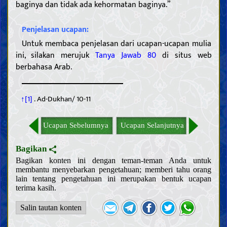
baginya dan tidak ada kehormatan baginya.”
perbuatan-Nya
Mengenal para Khalifah Allah
Penjelasan ucapan:
Sifat-sifat para Nabi dan kehidupan mereka
Sifat-sifat Nabi terakhir dan kehidupan beliau
Untuk membaca penjelasan dari ucapan-ucapan mulia
Karakteristik Nabi terakhir
ini, silakan merujuk
Tanya Jawab 80
di situs web
Para sahabat dan para istri Nabi terakhir
Sifat-sifat Ahlul Bait Nabi terakhir, dan kehidupan mereka
berbahasa Arab.
Imam Mahdi
Keberadaan, sifat-sifat, dan perbuatan Imam Mahdi
Mansur dan gerakannya dalam mempersiapkan kedatangan
Imam Mahdi
↑[1]
. Ad-Dukhan/ 10-11
Tanda-tanda kedatangan Imam Mahdi dan fitnah Akhir Zaman
Memahami Akhirat
Memahami iman dan kekufuran
Ucapan Sebelumnya
Ucapan Selanjutnya
Sifat-sifat iman dan kekufuran serta para pengikutnya
Hal-hal terkait agama, mazhab dan sekte
Bagikan
Akhlak
Bagikan konten ini dengan teman-teman Anda untuk
membantu menyebarkan pengetahuan; memberi tahu orang
Do‘a dan teks ziarah
lain tentang pengetahuan ini merupakan bentuk ucapan
Nasihat dan wejangan
terima kasih.
Keutamaan moral dan keburukannya
Salin tautan konten
Hukum