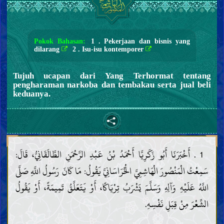
Pokok Bahasan:
1 . Pekerjaan dan bisnis yang
dilarang
2 . Isu-isu kontemporer
Tujuh ucapan dari Yang Terhormat tentang
pengharaman narkoba dan tembakau serta jual beli
keduanya.
1 . أَخْبَرَنَا أَبُو زَكَرِيَّا أَحْمَدُ بْنُ عَبْدِ الرَّحْمَنِ الطَّالَقَانِيُّ، قَالَ:
سَمِعْتُ الْمَنْصُورَ الْهَاشِمِيَّ الْخُرَاسَانِيَّ يَقُولُ: مَا كَانَ رَسُولُ اللَّهِ صَلَّى
اللَّهُ عَلَيْهِ وَآلِهِ وَسَلَّمَ يَشْرَبُ تِرْيَاكًا، أَوْ يَتَعَلَّقُ تَمِيمَةً، أَوْ يَقُولُ
الشِّعْرَ مِنْ قِبَلِ نَفْسِهِ.