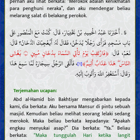
pernah aku lihat berkata: “Merokok adalah kenikmatan
para penghuni neraka”, dan aku mendengar beliau
melarang salat di belakang perokok.
5 . أَخْبَرَنَا عَبْدُ الْحَمِيدِ بْنُ بَخْتِيَارَ، قَالَ: كُنْتُ مَعَ الْمَنْصُورِ عَلَى
بَابِ مَسْجِدٍ فَرَأَى رَجُلًا يُدَخِّنُ، فَقَالَ لَهُ: أَيُعْجِبُكَ الدُّخَانُ؟ قَالَ:
﴿
نَعَمْ، قَالَ:
فَارْتَقِبْ يَوْمَ تَأْتِي السَّمَاءُ بِدُخَانٍ مُبِينٍ
يَغْشَى
۝
﴾
النَّاسَ ۖ هَذَا عَذَابٌ أَلِيمٌ
، فَأَلْقَى الرَّجُلُ سِيجَارَهُ لَمَّا سَمِعَ هَذَا
[1]
وَقَالَ: أَسْتَغْفِرُ اللَّهَ وَأَتُوبُ إِلَيْهِ.
Terjemahan ucapan:
Abd al-Hamid bin Bakhtiyar mengabarkan kepada
kami, dia berkata: Aku bersama Mansur di pintu sebuah
masjid. Kemudian beliau melihat seorang lelaki sedang
merokok. Maka beliau berkata kepadanya: “Apakah
engkau menyukai asap?” Dia berkata: “Ya.” Beliau
berkata:
“Maka tunggulah Hari ketika langit