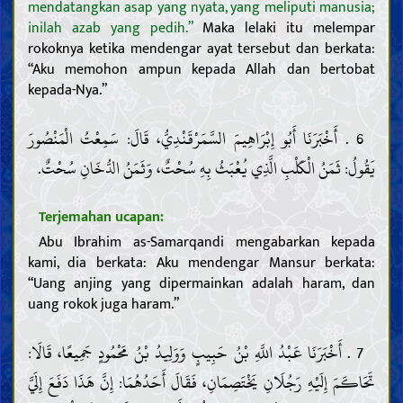
mendatangkan asap yang nyata, yang meliputi manusia;
inilah azab yang pedih.”
Maka lelaki itu melempar
rokoknya ketika mendengar ayat tersebut dan berkata:
“Aku memohon ampun kepada Allah dan bertobat
kepada-Nya.”
6 . أَخْبَرَنَا أَبُو إِبْرَاهِيمَ السَّمَرْقَنْدِيُّ، قَالَ: سَمِعْتُ الْمَنْصُورَ
يَقُولُ: ثَمَنُ الْكَلْبِ الَّذِي يُعْبَثُ بِهِ سُحْتٌ، وَثَمَنُ الدُّخَانِ سُحْتٌ.
Terjemahan ucapan:
Abu Ibrahim as-Samarqandi mengabarkan kepada
kami, dia berkata: Aku mendengar Mansur berkata:
“Uang anjing yang dipermainkan adalah haram, dan
uang rokok juga haram.”
7 . أَخْبَرَنَا عَبْدُ اللَّهِ بْنُ حَبِيبٍ وَوَلِيدُ بْنُ مَحْمُودٍ جَمِيعًا، قَالَا:
تَحَاكَمَ إِلَيْهِ رَجُلَانِ يَخْتَصِمَانِ، فَقَالَ أَحَدُهُمَا: إِنَّ هَذَا دَفَعَ إِلَيَّ