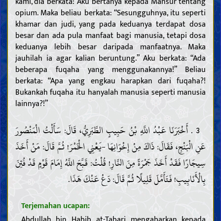
kami, dia berkata: Aku bertanya kepada Mansur tentang
opium. Maka beliau berkata: “Sesungguhnya, itu seperti
khamar dan judi, yang pada keduanya terdapat dosa
besar dan ada pula manfaat bagi manusia, tetapi dosa
keduanya lebih besar daripada manfaatnya. Maka
jauhilah ia agar kalian beruntung.” Aku berkata: “Ada
beberapa fuqaha yang menggunakannya!” Beliau
berkata: “Apa yang engkau harapkan dari fuqaha?!
Bukankah fuqaha itu hanyalah manusia seperti manusia
lainnya?!”
3 . أَخْبَرَنَا عَبْدُ اللَّهِ بْنُ حَبِيبٍ الطَّبَرِيُّ، قَالَ: سَأَلْتُ الْمَنْصُورَ
عَنِ الْبَنْجِ، فَقَالَ: ذَاكَ مِنْ إِخْوَانِهَا -يَعْنِي الْخَمْرَ! ثُمَّ قَالَ: مَنْ أَخَذَ
سِيجَارًا فَقَدْ أَخَذَ جَمْرَةً مِنَ النَّارِ! قُلْتُ: قَبَّحَ اللَّهُ إِمَامَ قَوْمٍ قَدْ فُتِنَ
بِالْأَنَابِيبِ! فَتَأَمَّلَ قَلِيلًا ثُمَّ قَالَ: دَعْ عَنْكَ هَذَا.
Terjemahan ucapan:
Abdullah bin Habib at-Tabari mengabarkan kepada