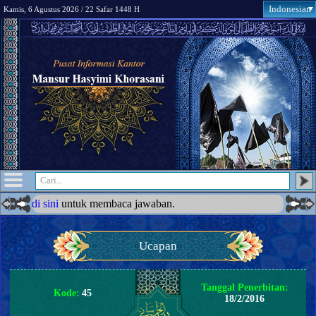
Indonesian
Kamis, 6 Agustus 2026 / 22 Safar 1448 H
sini
untuk membaca jawaban.
Ucapan
Tanggal Penerbitan:
Kode:
45
18/2/2016