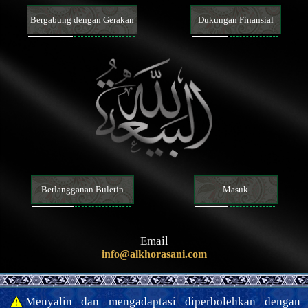
Pernikahan, hijab, dan hubungan seksual
Bergabung dengan Gerakan
Dukungan Finansial
Menyusui, hak asuh, dan pendidikan anak
Talak, li‘an, ila’ [sumpah tidak menyentuh istri], dan iddah
Wasiat dan warisan
Orang meninggal
Isu-isu kontemporer
Berlangganan Buletin
Masuk
Email
info@alkhorasani.com
Menyalin dan mengadaptasi diperbolehkan dengan