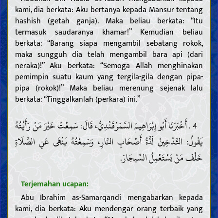
kami, dia berkata: Aku bertanya kepada Mansur tentang
hashish (getah ganja). Maka beliau berkata: “Itu
termasuk saudaranya khamar!” Kemudian beliau
berkata: “Barang siapa mengambil sebatang rokok,
maka sungguh dia telah mengambil bara api (dari
neraka)!” Aku berkata: “Semoga Allah menghinakan
pemimpin suatu kaum yang tergila-gila dengan pipa-
pipa (rokok)!” Maka beliau merenung sejenak lalu
berkata: “Tinggalkanlah (perkara) ini.”
4 . أَخْبَرَنَا أَبُو إِبْرَاهِيمَ السَّمَرْقَنْدِيُّ، قَالَ: سَمِعْتُ خَيْرَ مَنْ رَأَيْتُهُ
يَقُولُ: التَّدْخِينُ لَذَّةُ أَصْحَابِ النَّارِ، وَسَمِعْتُهُ يَنْهَى عَنِ الصَّلَاةِ
خَلْفَ مَنْ يَسْتَعْمِلُ السِّيجَارَ.
Terjemahan ucapan:
Abu Ibrahim as-Samarqandi mengabarkan kepada
kami, dia berkata: Aku mendengar orang terbaik yang