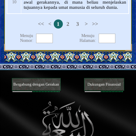
10
awal gerakannya, di mana beliau menjelaskan
tujuannya kepada umat manusia di seluruh dunia.
<<
<
1
2
3
>
>>
Menuju
Menuju
Nomor:
Halaman:
Bergabung dengan Gerakan
Dukungan Finansial