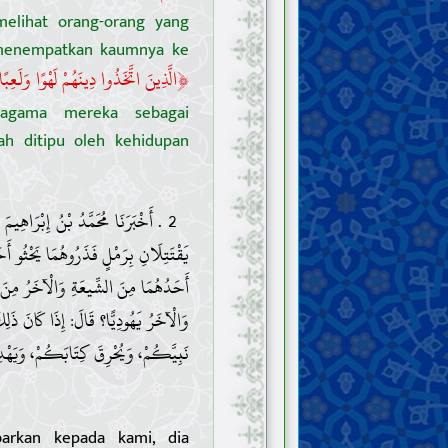
melihat orang-orang yang
 menempatkan kaumnya ke
﴿
الَّذِينَ اتَّخَذُوا دِينَهُمْ لَهْوًا وَلَعِبًا 
 agama mereka sebagai
h ditipu oleh kehidupan
أَخْبَرَنَا مُحَمَّدُ بْنُ إِبْرَاهِيمَ ال
يَقْتَتِلَانِ بِرَمْلٍ فَذَرُوهُمَا يَحْثُو أَ
أَحَدُهُمَا مِنَ الشِّيعَةِ وَالْآخَرُ مِنَ ا
وَالْآخَرُ يَهُودِيًّا؟ قَالَ: إِذَا كَانَ ذَل
نَبِيَّكُمْ، وَيُحْرِقَ كِتَابَكُمْ، وَيَ.
arkan kepada kami, dia