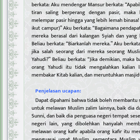
berkata: Aku mendengar Mansur berkata: “Apabil
tiran saling berperang dengan pasir, maka 
melempar pasir hingga yang lebih lemah binasa
ikut campur)” Aku berkata: “Bagaimana pendapat
mereka berasal dari kalangan Syiah dan yang l
Beliau berkata: “Biarkanlah mereka.” Aku berk
jika salah seorang dari mereka seorang Musl
Yahudi?” Beliau berkata: “Jika demikian, maka 
orang Yahudi itu tidak mengalahkan kalian l
membakar Kitab kalian, dan meruntuhkan masjid-
Penjelasan ucapan:
Dapat dipahami bahwa tidak boleh membantu 
untuk melawan Muslim zalim lainnya, baik dia 
Sunni, dan baik dia penguasa negeri tempat ses
negeri lain, yang dibolehkan hanyalah mem
melawan orang kafir apabila orang kafir itu m
menguasai umat Muslim, sementara Muslim ya