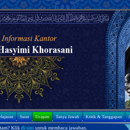
elajaran
Surat
Ucapan
Tanya Jawab
Kritik & Tanggapan
A
tuk membaca jawaban.