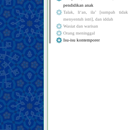
pendidikan anak
Talak, li‘an, ila’ [sumpah tidak
menyentuh istri], dan iddah
Wasiat dan warisan
Orang meninggal
Isu-isu kontemporer