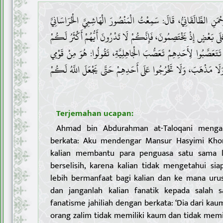
1 . نِ الطَّالَقَانِيُّ، قَالَ: سَمِعْتُ الْمَنْصُورَ الْهَاشِمِيَّ الْخُرَاسَانِيَّ
عَلَى بَعْضٍ إِذْ يَخْتَصِمُونَ، فَإِنَّكُمْ لَا تَدْرُونَ أَيُّهُمْ أَكْثَرُ لَكُمْ
تَتَعَصَّبُوا لِأَحَدِهِمْ تَعَصُّبَ الْجَاهِلِيَّةِ، تَقُولُوا: هُوَ مِنْ قَوْمِي
ُ وَلَا مَذْهَبَ، وَلَا تَخْرُجُوا عَلَى أَحَدِهِمْ حَتَّى يَجْعَلَ اللَّهُ لَكُمْ
Terjemahan ucapan:
Ahmad bin Abdurahman at-Taloqani mengab
berkata: Aku mendengar Mansur Hasyimi Khora
kalian membantu para penguasa satu sama la
berselisih, karena kalian tidak mengetahui si
lebih bermanfaat bagi kalian dan ke mana uru
dan janganlah kalian fanatik kepada salah 
fanatisme jahiliah dengan berkata: ‘Dia dari ka
orang zalim tidak memiliki kaum dan tidak memi