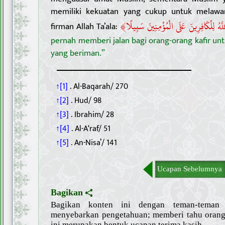
memiliki kekuatan yang cukup untuk melawan
﴾
لَّهُ لِلْكَافِرِينَ عَلَى الْمُؤْمِنِينَ سَبِيلًا
firman Allah Ta’ala:
pernah memberi jalan bagi orang-orang kafir u
yang beriman.”
↑[1]
. Al-Baqarah/ 270
↑[2]
. Hud/ 98
↑[3]
. Ibrahim/ 28
↑[4]
. Al-A‘raf/ 51
↑[5]
. An-Nisa’/ 141
Ucapan Sebelumnya
Bagikan
Bagikan konten ini dengan teman-tema
menyebarkan pengetahuan; memberi tahu orang 
ini merupakan bentuk ucapan terima kasih.