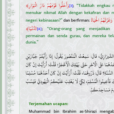
﴾
وَأَحَلُّوا قَوْمَهُمْ دَارَ الْبَوَارِ
;
“Tidakkah engkau 
[3]
menukar nikmat Allah dengan kekafiran dan
وَغَرَّتْهُمُ الْحَيَاةُ
negeri kebinasaan?”
dan berfirman:
﴾
الدُّنْيَا
;
“Orang-orang yang menjadikan
[4]
permainan dan senda gurau, dan mereka tela
dunia.”
2 . شِّيرَازِيُّ، قَالَ: سَمِعْتُ الْمَنْصُورَ يَقُولُ: إِذَا رَأَيْتُمْ جَبَّارَيْنِ
حَدُهُمَا عَلَى الْآخَرِ حَتَّى يَهْلِكَ الْأَعْجَزُ! قُلْتُ: أَرَأَيْتَ إِنْ كَانَ
لسُّنَّةِ؟ قَالَ: ذَرُوهُمَا، قُلْتُ: أَرَأَيْتَ إِنْ كَانَ أَحَدُهُمَا مُسْلِمًا
ِكَ فَأَعِينُوا الْمُسْلِمَ، لِكَيْ لَا يَغْلِبَ عَلَيْكُمُ الْيَهُودِيُّ فَيَسُبَّ
هْدِمَ مَسَاجِدَكُمْ
Terjemahan ucapan:
Muhammad bin Ibrahim as-Shirazi mengab