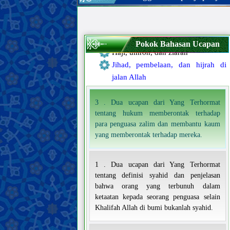
Puasa dan i‘tikaf
Makanan dan minuman
Berburu dan menyembelih hewan
Nazar, janji, dan sumpah
Pokok Bahasan Ucapan
Haji, umroh, dan ziarah
Jihad, pembelaan, dan hijrah di
jalan Allah
3 . Dua ucapan dari Yang Terhormat
tentang hukum memberontak terhadap
para penguasa zalim dan membantu kaum
yang memberontak terhadap mereka.
1 . Dua ucapan dari Yang Terhormat
tentang definisi syahid dan penjelasan
bahwa orang yang terbunuh dalam
ketaatan kepada seorang penguasa selain
Khalifah Allah di bumi bukanlah syahid.