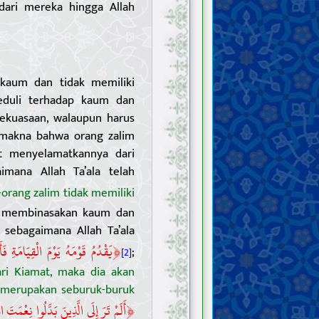
dari mereka hingga Allah
 kaum dan tidak memiliki
eduli terhadap kaum dan
kekuasaan, walaupun harus
makna bahwa orang zalim
t menyelamatkannya dari
imana Allah Ta’ala telah
orang zalim tidak memiliki
m membinasakan kaum dan
sebagaimana Allah Ta’ala
﴿
يَقْدُمُ قَوْمَهُ يَوْمَ الْقِيَامَةِ فَأ
;
[2]
ri Kiamat, maka dia akan
 merupakan seburuk-buruk
﴿
أَلَمْ تَرَ إِلَى الَّذِينَ بَدَّلُوا نِعْمَتَ 