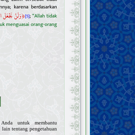
nya; karena berdasarkan
﴿
وَلَنْ يَجْعَلَ ال
;
“Allah tidak
[5]
ntuk menguasai orang-orang
n Anda untuk membantu
lain tentang pengetahuan