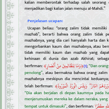
kalian memberontak terhadap salah seorang 
menjadikan bagi kalian jalan menuju al-Mahdi.”
Penjelasan ucapan:
Ucapan beliau: “orang zalim tidak memiliki
mazhab”, berarti bahwa orang zalim tidak p
mazhabnya, yang dia cari hanyalah harta dan 
mengorbankan kaum dan mazhabnya, atau ber
tidak memiliki kaum dan mazhab yang dapa
kehinaan di dunia dan azab Akhirat; sebaga
﴾
﴿
وَمَا لِلظَّالِمِينَ مِنْ أَنْصَارٍ
berfirman:
;
“Dan orang-
[1]
penolong”
, atau bermakna bahwa orang zali
mazhabnya meskipun dia mencintai keduanya; 
﴾
َوْرَدَهُمُ النَّارَ ۖ وَبِئْسَ الْوِرْدُ الْمَوْرُودُ
telah berfirman:
“Dia akan berjalan di depan kaumnya pada ha
menjerumuskan mereka ke dalam neraka, yang
اللَّهِ كُفْرًا
tempat untuk dimasuki”
, dan berfirman: