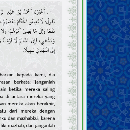
أَخْبَرَنَا أَحْمَدُ بْنُ عَبْدِ الرَّحْمَ
يَقُولُ: لَا تُعِينُوا الْحُكَّامَ بَعْضَهُمْ 
نَفْعًا وَإِلَى مَا يَصِيرُ أَمْرُهُمْ، وَلَا 
وَمَذْهَبِي، فَإِنَّ الظَّالِمَ لَا قَوْمَ لَه
إِلَى الْمَهْدِيِّ سَبِيلًا.
arkan kepada kami, dia
sani berkata: “Janganlah
in ketika mereka saling
apa di antara mereka yang
san mereka akan berakhir,
satu dari mereka dengan
umku dan mazhabku’; karena
liki mazhab, dan janganlah