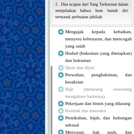
2 . Dua ucapan dari Yang Terhormat dalam
menjelaskan bahwa bom bunuh diri
termasuk perbuatan jahiliah.
Mengajak kepada kebaikan,
menyeru kebenaran, dan mencegah
yang salah
Hudud (hukuman yang ditetapkan)
dan hukuman
Qisas dan diyat
Perwalian, penghakiman, dan
kesaksian
Hajr (melarang seseorang
mengakses hartanya)
Pekerjaan dan bisnis yang dilarang
Kontrak dan transaksi
Pernikahan, hijab, dan hubungan
seksual
Menyusui, hak asuh, dan