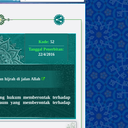
Kode:
52
Tanggal Penerbitan:
22/4/2016
n hijrah di jalan Allah
ang hukum memberontak terhadap
aum yang memberontak terhadap