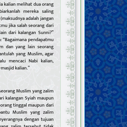
a kalian melihat dua orang
biarkanlah mereka saling
! (maksudnya adalah jangan
mu jika salah seorang dari
ain dari kalangan Sunni?”
ata: “Bagaimana pendapatmu
im dan yang lain seorang
bantulah yang Muslim, agar
alu mencaci Nabi kalian,
masjid kalian.”
seorang Muslim yang zalim
dari kalangan Syiah maupun
eorang tinggal maupun dari
bantu Muslim yang zalim
enyerangnya dengan tujuan
ng zalim tersebut tidak