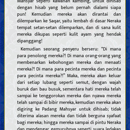
Mahsyar seperti kawanan kambing, untuk dihisab
dengan hisab yang belum pernah dialami siapa
pun! Kemudian mereka akan dirantai dan
dilemparkan ke Saqar, yaitu lembah di dasar Neraka
tempat setan-setan dilemparkan, dan di sana kulit
mereka dikupas seperti kulit ayam yang hendak
dipanggang!
Kemudian seorang penyeru berseru: “Di mana
para penolong mereka?! Di mana orang-orang yang
membenarkan kebohongan mereka dan menaati
mereka?! Di mana para pecinta mereka dan pecinta
para pecinta mereka?!” Maka, mereka akan keluar
dari setiap lubang seperti semut, dengan wajah
buruk dan bau busuk, sementara hati mereka telah
sampai ke tenggorokan mereka dan nyawa mereka
telah sampai di bibir mereka, kemudian mereka akan
digiring ke Padang Mahsyar untuk dihisab; tidak
diterima alasan mereka dan tidak berguna syafaat
bagi mereka; hingga mereka sampai di pintu Neraka
dan mendengar gemuruhnya seperti suara ledakan