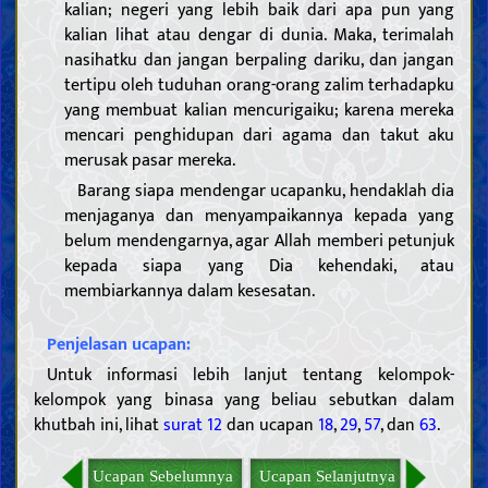
kalian; negeri yang lebih baik dari apa pun yang
kalian lihat atau dengar di dunia. Maka, terimalah
nasihatku dan jangan berpaling dariku, dan jangan
tertipu oleh tuduhan orang-orang zalim terhadapku
yang membuat kalian mencurigaiku; karena mereka
mencari penghidupan dari agama dan takut aku
merusak pasar mereka.
Barang siapa mendengar ucapanku, hendaklah dia
menjaganya dan menyampaikannya kepada yang
belum mendengarnya, agar Allah memberi petunjuk
kepada siapa yang Dia kehendaki, atau
membiarkannya dalam kesesatan.
Penjelasan ucapan:
Untuk informasi lebih lanjut tentang kelompok-
kelompok yang binasa yang beliau sebutkan dalam
khutbah ini, lihat
surat 12
dan ucapan
18
,
29
,
57
, dan
63
.
Ucapan Sebelumnya
Ucapan Selanjutnya