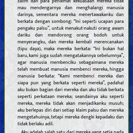
zalim dan para penikmat kekuasaan mereka tidak
mau mendengarnya dan menghalangi manusia
darinya, sementara mereka menertawakanku dan
berkata dengan sombong: “Ini seperti ucapan para
pengaku palsu”, untuk menakut-nakuti orang awam
dariku dan mendorong orang bodoh untuk
menyerangku, dan mereka kembali merencanakan
(tipu daya), maka mereka berkata: “Ini bukan hal
baru, kami juga sudah mengatakannya sebelumnya”,
agar manusia membenciku sebagaimana mereka
telah membuat manusia membenci mereka, hingga
manusia berkata: “Kami membenci mereka dan
siapa pun yang berkata seperti mereka”, padahal
aku bukan bagian dari mereka dan aku tidak berkata
seperti perkataan mereka; seandainya aku seperti
mereka, mereka tidak akan menjadikanku musuh;
aku berlepas diri dari setiap klaim palsu dan mereka
mengetahuinya, tetapi mereka dengki kepadaku dan
tidak berlaku adil.
Aku adalah salah satu dari mereka yang setia pada