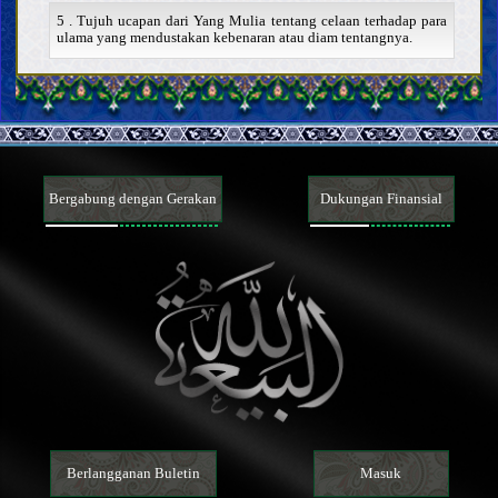
5 . Tujuh ucapan dari Yang Mulia tentang celaan terhadap para
ulama yang mendustakan kebenaran atau diam tentangnya.
Bukti
Kitab Allah
Keabsahan dan sifat-sifat Al Qur’an
Tafsir beberapa ayat Al Qur’an
Khalifah Allah
Pentingnya dan sifat-sifat Khalifah Allah
Riwayat dari para Khalifah Allah
Bergabung dengan Gerakan
Dukungan Finansial
Kepercayaan
Memahami Allah; keberadaan-Nya, sifat-sifat-Nya, dan
perbuatan-Nya
Mengenal para Khalifah Allah
Sifat-sifat para Nabi dan kehidupan mereka
Sifat-sifat Nabi terakhir dan kehidupan beliau
Karakteristik Nabi terakhir
Para sahabat dan para istri Nabi terakhir
Sifat-sifat Ahlul Bait Nabi terakhir, dan kehidupan mereka
Imam Mahdi
Keberadaan, sifat-sifat, dan perbuatan Imam Mahdi
Mansur dan gerakannya dalam mempersiapkan kedatangan
Berlangganan Buletin
Masuk
Imam Mahdi
Tanda-tanda kedatangan Imam Mahdi dan fitnah Akhir Zaman