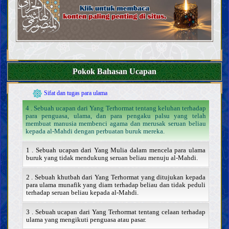
Pendahuluan
Akal
Pengetahuan
Makna pengetahuan dan kewajiban untuk memperolehnya
Pokok Bahasan Ucapan
Hambatan dalam pengetahuan dan mencela mereka yang
terpengaruh
Sifat dan tugas para ulama
4 . Sebuah ucapan dari Yang Terhormat tentang keluhan terhadap
para penguasa, ulama, dan para pengaku palsu yang telah
membuat manusia membenci agama dan merusak seruan beliau
kepada al-Mahdi dengan perbuatan buruk mereka.
1 . Sebuah ucapan dari Yang Mulia dalam mencela para ulama
buruk yang tidak mendukung seruan beliau menuju al-Mahdi.
2 . Sebuah khutbah dari Yang Terhormat yang ditujukan kepada
para ulama munafik yang diam terhadap beliau dan tidak peduli
terhadap seruan beliau kepada al-Mahdi.
3 . Sebuah ucapan dari Yang Terhormat tentang celaan terhadap
ulama yang mengikuti penguasa atau pasar.