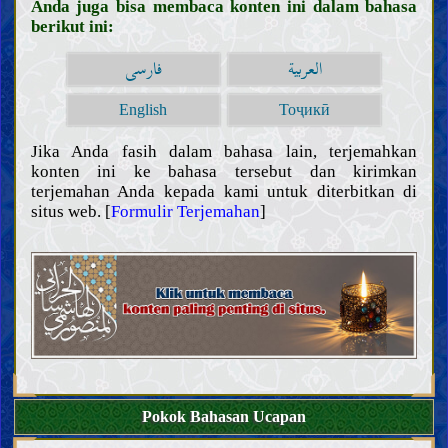
Anda juga bisa membaca konten ini dalam bahasa
berikut ini:
العربية
فارسی
English
Тоҷикӣ
Pendahuluan
Jika Anda fasih dalam bahasa lain, terjemahkan
konten ini ke bahasa tersebut dan kirimkan
Akal
terjemahan Anda kepada kami untuk diterbitkan di
Pengetahuan
situs web. [
Formulir Terjemahan
]
Makna pengetahuan dan kewajiban untuk memperolehnya
Hambatan dalam pengetahuan dan mencela mereka yang
terpengaruh
Sifat dan tugas para ulama
Bukti
Kitab Allah
Keabsahan dan sifat-sifat Al Qur’an
Tafsir beberapa ayat Al Qur’an
Khalifah Allah
Pentingnya dan sifat-sifat Khalifah Allah
Riwayat dari para Khalifah Allah
Pokok Bahasan Ucapan
Kepercayaan