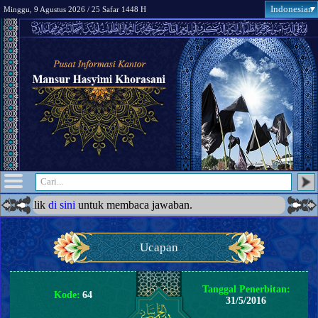
Indonesian
Minggu, 9 Agustus 2026 / 25 Safar 1448 H
 Klik
di sini
untuk membaca jawaban.
Ucapan
Tanggal Penerbitan:
Kode:
64
31/5/2016