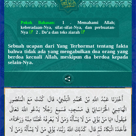
Pokok Bahasan:
1 . Memahami Allah;
keberadaan-Nya, sifat-sifat-Nya, dan perbuatan-
Nya
2 . Do‘a dan teks ziarah
Sebuah ucapan dari Yang Terhormat tentang fakta
bahwa tidak ada yang mengabulkan doa orang yang
berdoa kecuali Allah, meskipun dia berdoa kepada
selain-Nya.
أَخْبَرَنَا عَبْدُ اللَّهِ بْنُ مُحَمَّدٍ الْبَلْخِيُّ، قَالَ: كُنْتُ مَعَ الْمَنْصُورِ
الْهَاشِمِيِّ الْخُرَاسَانِيِّ فِي مَسْجِدٍ، فَسَمِعَ رَجُلًا يَدْعُو اللَّهَ تَعَالَى
فَيَقُولُ: «يَا مَنْ يُؤْتِي مَنْ لَا يَسْأَلُهُ وَمَنْ لَا يَعْرِفُهُ تَحَنُّنًا مِنْهُ وَرَحْمَةً»،
فَأَخَذَهُ الْبُكَاءُ ثُمَّ قَالَ: كَذَلِكَ اللَّهُ رَبُّنَا، يُؤْتِي مَنْ لَا يَسْأَلُهُ وَمَنْ لَا