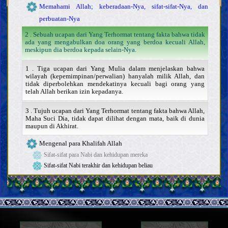
Memahami Allah; keberadaan-Nya, sifat-sifat-Nya, dan
perbuatan-Nya
2 . Sebuah ucapan dari Yang Terhormat tentang fakta bahwa tidak
ada yang mengabulkan doa orang yang berdoa kecuali Allah,
meskipun dia berdoa kepada selain-Nya.
1 . Tiga ucapan dari Yang Mulia dalam menjelaskan bahwa
wilayah (kepemimpinan/perwalian) hanyalah milik Allah, dan
tidak diperbolehkan mendekatinya kecuali bagi orang yang
telah Allah berikan izin kepadanya.
3 . Tujuh ucapan dari Yang Terhormat tentang fakta bahwa Allah,
Maha Suci Dia, tidak dapat dilihat dengan mata, baik di dunia
maupun di Akhirat.
Mengenal para Khalifah Allah
Sifat-sifat para Nabi dan kehidupan mereka
Sifat-sifat Nabi terakhir dan kehidupan beliau
Karakteristik Nabi terakhir
Para sahabat dan para istri Nabi terakhir
Sifat-sifat Ahlul Bait Nabi terakhir, dan kehidupan mereka
Imam Mahdi
Keberadaan, sifat-sifat, dan perbuatan Imam Mahdi
Mansur dan gerakannya dalam mempersiapkan kedatangan
Imam Mahdi