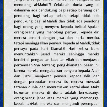
menolong al-Mahdi?! Celakalah dunia yang di
dalamnya ada pendukung bagi setiap beruang dan
penolong bagi setiap setan, tetapi tidak ada
pendukung bagi al-Mahdi dan tidak ada penolong
bagi orang yang menyeru kepada beliau! Apakah
orang-orang yang menolong penyeru kepada diri
Pendahuluan
mereka sendiri dengan jiwa dan harta mereka,
Akal
tetapi meninggalkan penyeru kepada al-Mahdi, tidak
Pengetahuan
percaya pada hari Kiamat?! Hari ketika bumi
Makna pengetahuan dan kewajiban untuk memperolehnya
memuntahkan jasad mereka sehingga mereka
Hambatan dalam pengetahuan dan mencela mereka yang
berdiri di pengadilan keadilan Allah dan menjawab
terpengaruh
pertanyaan-Nya tentang pengkhianatan besar ini;
Sifat dan tugas para ulama
karena mereka mengabaikan penyeru kepada Allah
Bukti
dan justru menjawab penyeru kepada Iblis, dan
Kitab Allah
dengan perbuatan mereka itu mereka merusak
Keabsahan dan sifat-sifat Al Qur’an
Tafsir beberapa ayat Al Qur’an
tatanan dunia dan memutuskan rantai alam. Maka
Khalifah Allah
hukuman mereka di dunia adalah berkuasanya
Pentingnya dan sifat-sifat Khalifah Allah
Riwayat dari para Khalifah Allah
orang-orang jahat atas mereka yang memenggal
Kepercayaan
kepala laki-laki mereka dan mengundi perempuan