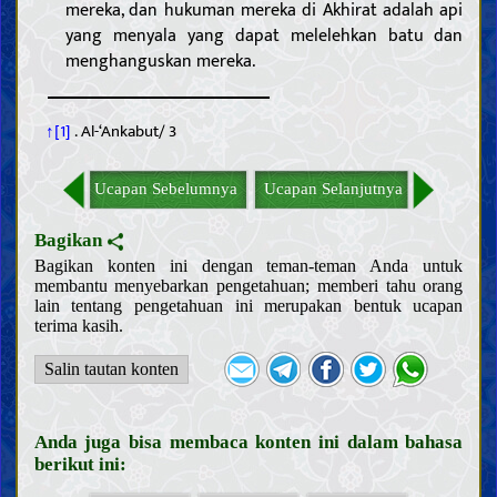
mereka, dan hukuman mereka di Akhirat adalah api
Memahami Allah; keberadaan-Nya, sifat-sifat-Nya, dan
yang menyala yang dapat melelehkan batu dan
perbuatan-Nya
menghanguskan mereka.
Mengenal para Khalifah Allah
Sifat-sifat para Nabi dan kehidupan mereka
Sifat-sifat Nabi terakhir dan kehidupan beliau
↑[1]
. Al-‘Ankabut/ 3
Karakteristik Nabi terakhir
Para sahabat dan para istri Nabi terakhir
Sifat-sifat Ahlul Bait Nabi terakhir, dan kehidupan mereka
Imam Mahdi
Ucapan Sebelumnya
Ucapan Selanjutnya
Keberadaan, sifat-sifat, dan perbuatan Imam Mahdi
Mansur dan gerakannya dalam mempersiapkan kedatangan
Imam Mahdi
Bagikan
Tanda-tanda kedatangan Imam Mahdi dan fitnah Akhir Zaman
Bagikan konten ini dengan teman-teman Anda untuk
Memahami Akhirat
membantu menyebarkan pengetahuan; memberi tahu orang
Memahami iman dan kekufuran
lain tentang pengetahuan ini merupakan bentuk ucapan
Sifat-sifat iman dan kekufuran serta para pengikutnya
terima kasih.
Hal-hal terkait agama, mazhab dan sekte
Salin tautan konten
Akhlak
Do‘a dan teks ziarah
Nasihat dan wejangan
Anda juga bisa membaca konten ini dalam bahasa
berikut ini:
Keutamaan moral dan keburukannya