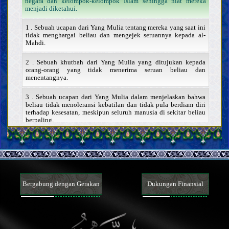
negara dan kelompok-kelompok Islam sehingga niat mereka
menjadi diketahui.
1 . Sebuah ucapan dari Yang Mulia tentang mereka yang saat ini
tidak menghargai beliau dan mengejek seruannya kepada al-
Mahdi.
2 . Sebuah khutbah dari Yang Mulia yang ditujukan kepada
orang-orang yang tidak menerima seruan beliau dan
menentangnya.
3 . Sebuah ucapan dari Yang Mulia dalam menjelaskan bahwa
beliau tidak menoleransi kebatilan dan tidak pula berdiam diri
terhadap kesesatan, meskipun seluruh manusia di sekitar beliau
berpaling.
4 . Sebuah ucapan dari Yang Mulia dalam mencela para ulama
buruk yang tidak mendukung seruan beliau menuju al-Mahdi.
5 . Lima ucapan dari Yang Mulia tentang meminta perlindungan
dari umat Muslim, agar beliau dapat mendidik mereka dan
mempersiapkan landasan bagi kemunculan al-Mahdi.
Bergabung dengan Gerakan
Dukungan Finansial
6 . Sebuah khutbah dari Yang Mulia di mana beliau mengajak
manusia menuju al-Mahdi dan memberitahukan mereka tentang
fitnah ISIS.