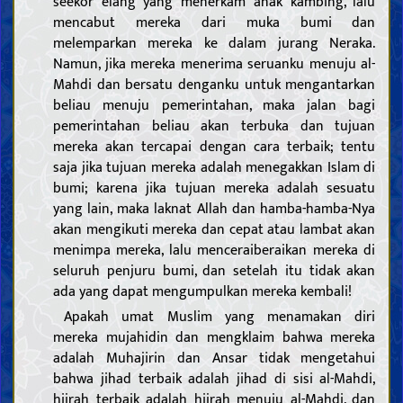
seekor elang yang menerkam anak kambing, lalu
mencabut mereka dari muka bumi dan
melemparkan mereka ke dalam jurang Neraka.
Namun, jika mereka menerima seruanku menuju al-
Mahdi dan bersatu denganku untuk mengantarkan
beliau menuju pemerintahan, maka jalan bagi
pemerintahan beliau akan terbuka dan tujuan
mereka akan tercapai dengan cara terbaik; tentu
saja jika tujuan mereka adalah menegakkan Islam di
bumi; karena jika tujuan mereka adalah sesuatu
yang lain, maka laknat Allah dan hamba-hamba-Nya
akan mengikuti mereka dan cepat atau lambat akan
menimpa mereka, lalu menceraiberaikan mereka di
seluruh penjuru bumi, dan setelah itu tidak akan
ada yang dapat mengumpulkan mereka kembali!
Apakah umat Muslim yang menamakan diri
mereka mujahidin dan mengklaim bahwa mereka
adalah Muhajirin dan Ansar tidak mengetahui
bahwa jihad terbaik adalah jihad di sisi al-Mahdi,
hijrah terbaik adalah hijrah menuju al-Mahdi, dan