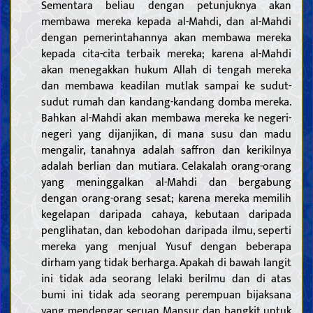
Sementara beliau dengan petunjuknya akan
membawa mereka kepada al-Mahdi, dan al-Mahdi
dengan pemerintahannya akan membawa mereka
kepada cita-cita terbaik mereka; karena al-Mahdi
akan menegakkan hukum Allah di tengah mereka
dan membawa keadilan mutlak sampai ke sudut-
sudut rumah dan kandang-kandang domba mereka.
Bahkan al-Mahdi akan membawa mereka ke negeri-
negeri yang dijanjikan, di mana susu dan madu
mengalir, tanahnya adalah saffron dan kerikilnya
adalah berlian dan mutiara. Celakalah orang-orang
yang meninggalkan al-Mahdi dan bergabung
dengan orang-orang sesat; karena mereka memilih
kegelapan daripada cahaya, kebutaan daripada
penglihatan, dan kebodohan daripada ilmu, seperti
mereka yang menjual Yusuf dengan beberapa
dirham yang tidak berharga. Apakah di bawah langit
ini tidak ada seorang lelaki berilmu dan di atas
bumi ini tidak ada seorang perempuan bijaksana
yang mendengar seruan Mansur dan bangkit untuk