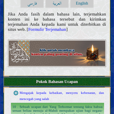
Hukum
العربية
فارسی
English
Prinsip dan panduan fiqih
Bersuci dan najis
Jika Anda fasih dalam bahasa lain, terjemahkan
konten ini ke bahasa tersebut dan kirimkan
Janabah, haid, nifas, istihadah, dan menopause
terjemahan Anda kepada kami untuk diterbitkan di
Pengobatan dan perawatan
situs web. [
Formulir Terjemahan
]
Pakaian dan perhiasan
Wudu, mandi, dan tayamum
Salat
Zakat, Khumus, sedekah, dan wakaf
Puasa dan i‘tikaf
Makanan dan minuman
Berburu dan menyembelih hewan
Nazar, janji, dan sumpah
Haji, umroh, dan ziarah
Pokok Bahasan Ucapan
Jihad, pembelaan, dan hijrah di jalan Allah
Mengajak kepada kebaikan, menyeru kebenaran, dan
mencegah yang salah
10 . Sebuah ucapan dari Yang Terhormat tentang fakta bahwa
seruan beliau menuju al-Mahdi merupakan ujian bagi negara-