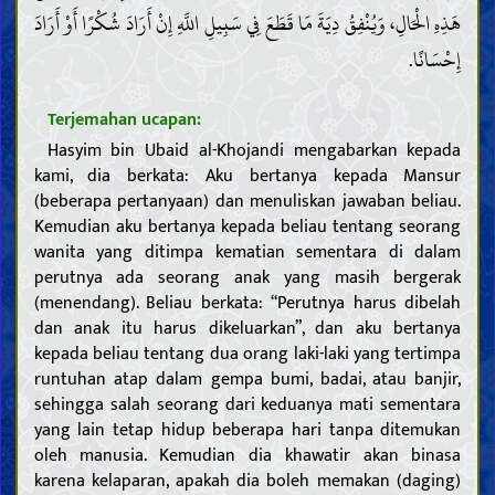
هَذِهِ الْحَالِ، وَيُنْفِقُ دِيَةَ مَا قَطَعَ فِي سَبِيلِ اللَّهِ إِنْ أَرَادَ شُكْرًا أَوْ أَرَادَ
إِحْسَانًا.
Terjemahan ucapan:
Hasyim bin Ubaid al-Khojandi mengabarkan kepada
kami, dia berkata: Aku bertanya kepada Mansur
(beberapa pertanyaan) dan menuliskan jawaban beliau.
Kemudian aku bertanya kepada beliau tentang seorang
wanita yang ditimpa kematian sementara di dalam
perutnya ada seorang anak yang masih bergerak
(menendang). Beliau berkata: “Perutnya harus dibelah
dan anak itu harus dikeluarkan”, dan aku bertanya
kepada beliau tentang dua orang laki-laki yang tertimpa
runtuhan atap dalam gempa bumi, badai, atau banjir,
sehingga salah seorang dari keduanya mati sementara
yang lain tetap hidup beberapa hari tanpa ditemukan
oleh manusia. Kemudian dia khawatir akan binasa
karena kelaparan, apakah dia boleh memakan (daging)