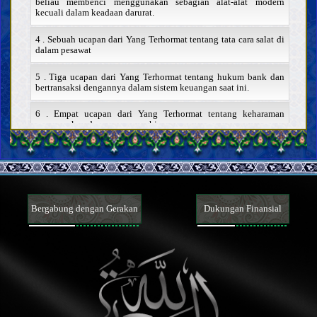
beliau membenci menggunakan sebagian alat-alat modern
kecuali dalam keadaan darurat.
4 . Sebuah ucapan dari Yang Terhormat tentang tata cara salat di
dalam pesawat
5 . Tiga ucapan dari Yang Terhormat tentang hukum bank dan
bertransaksi dengannya dalam sistem keuangan saat ini.
6 . Empat ucapan dari Yang Terhormat tentang keharaman
menyewakan dan menyewa rahim.
7 . Dua ucapan dari Yang Terhormat tentang hukum anak yang
lahir dari rahim sewaan
8 . Enam ucapan dari Yang Terhormat tentang hak cipta
Bergabung dengan Gerakan
Dukungan Finansial