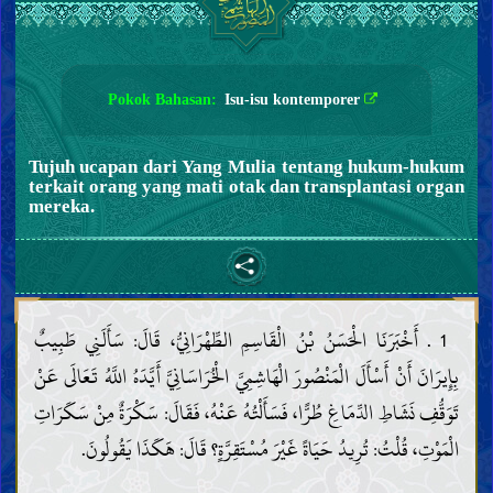
Pokok Bahasan:
Isu-isu kontemporer
Tujuh ucapan dari Yang Mulia tentang hukum-hukum
terkait orang yang mati otak dan transplantasi organ
mereka.
1 . أَخْبَرَنَا الْحَسَنُ بْنُ الْقَاسِمِ الطِّهْرَانِيُّ، قَالَ: سَأَلَنِي طَبِيبٌ
بِإِيرَانَ أَنْ أَسْأَلَ الْمَنْصُورَ الْهَاشِمِيَّ الْخُرَاسَانِيَّ أَيَّدَهُ اللَّهُ تَعَالَى عَنْ
تَوَقُّفِ نَشَاطِ الدِّمَاغِ طُرًّا، فَسَأَلْتُهُ عَنْهُ، فَقَالَ: سَكْرَةٌ مِنْ سَكَرَاتِ
الْمَوْتِ، قُلْتُ: تُرِيدُ حَيَاةً غَيْرَ مُسْتَقِرَّةٍ؟ قَالَ: هَكَذَا يَقُولُونَ.