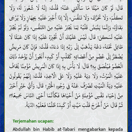
قَالَ: لَوْ كَانَ مَيِّتًا مَا سَأَلْتَنِي عَنْهُ! قُلْتُ: إِنَّهُ لَا شُعُورَ لَهُ، وَلَا
تَكَلُّمَ، وَلَا تَحَرُّكَ، وَلَا تَنَفُّسَ، إِلَّا إِذَا أُجْبِرَ عَلَيْهِ بِجِهَازٍ وَلَا يُرْجَى
بَقَاؤُهُ، وَإِنَّمَا يَنْبَضُ قَلْبُهُ لِمَا يُجْبَرُ عَلَيْهِ مِنَ التَّنَفُّسِ، وَلَوْ لَمْ يُجْبَرْ
عَلَيْهِ لَسَكَنَ! قَالَ: لَيْسَ عَلَيْكَ أَنْ تُجْبِرَهُ عَلَيْهِ إِذَا كَانَ عَبَثًا لَا
طَائِلَ تَحْتَهُ، دَعْهُ يَذْهَبُ إِلَى رَبِّهِ إِذَا دَعَاهُ، قُلْتُ: فَإِنْ كَانَ مَرِيضٌ
يُضْطَرُّ إِلَى عُضْوٍ مِنْ أَعْضَائِهِ كَقَلْبٍ أَوْ كَبِدٍ، أَيَجُوزُ أَنْ يُؤْخَذَ ذَلِكَ
الْعُضْوُ فَيُلْصَقَ بِهِ؟ قَالَ: لَا بَأْسَ بِهِ إِذَا كَانَ الْمَرِيضُ مُؤْمِنًا يُخَافُ
عَلَيْهِ الْمَوْتُ، وَلَا دِيَةَ عَلَيْهِ وَلَا عَلَى الْآخِذِ، قُلْتُ: إِنَّهُمْ يَقُولُونَ
عَلَيْهِ دِيَةُ الْمَيِّتِ تُصْرَفُ عَنْهُ فِي وُجُوهِ الْخَيْرِ! قَالَ: وَأَيُّ خَيْرٍ أَخْيَرُ
مِنْ إِحْيَاءِ نَفْسٍ مُؤْمِنَةٍ مَنْ أَحْيَاهَا فَكَأَنَّمَا أَحْيَى النَّاسَ جَمِيعًا؟!
ثُمَّ قَالَ: مَنْ أَخْرَجَ قَلْبَ مَيِّتٍ أَوْ كَبِدَهُ ظُلْمًا فَعَلَيْهِ الدِّيَةُ.
Terjemahan ucapan:
Abdullah bin Habib at-Tabari mengabarkan kepada