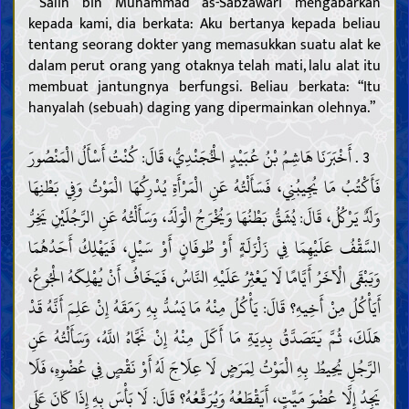
Salih bin Muhammad as-Sabzawari mengabarkan
kepada kami, dia berkata: Aku bertanya kepada beliau
tentang seorang dokter yang memasukkan suatu alat ke
dalam perut orang yang otaknya telah mati, lalu alat itu
membuat jantungnya berfungsi. Beliau berkata: “Itu
hanyalah (sebuah) daging yang dipermainkan olehnya.”
3 . أَخْبَرَنَا هَاشِمُ بْنُ عُبَيْدٍ الْخُجَنْدِيُّ، قَالَ: كُنْتُ أَسْأَلُ الْمَنْصُورَ
فَأَكْتُبُ مَا يُجِيبُنِي، فَسَأَلْتُهُ عَنِ الْمَرْأَةِ يُدْرِكُهَا الْمَوْتُ وَفِي بَطْنِهَا
وَلَدٌ يَرْكُلُ، قَالَ: يُشَقُّ بَطْنُهَا وَيُخْرَجُ الْوَلَدُ، وَسَأَلْتُهُ عَنِ الرَّجُلَيْنِ يَخِرُّ
السَّقْفُ عَلَيْهِمَا فِي زَلْزَلَةٍ أَوْ طُوفَانٍ أَوْ سَيْلٍ، فَيَهْلِكُ أَحَدُهُمَا
وَيَبْقَى الْآخَرُ أَيَّامًا لَا يَعْثِرُ عَلَيْهِ النَّاسُ، فَيَخَافُ أَنْ يُهْلِكَهُ الْجُوعُ،
أَيَأْكُلُ مِنْ أَخِيهِ؟ قَالَ: يَأْكُلُ مِنْهُ مَا يَسُدُّ بِهِ رَمَقَهُ إِنْ عَلِمَ أَنَّهُ قَدْ
هَلَكَ، ثُمَّ يَتَصَدَّقُ بِدِيَةِ مَا أَكَلَ مِنْهُ إِنْ نَجَّاهُ اللَّهُ، وَسَأَلْتُهُ عَنِ
الرَّجُلِ يُحِيطُ بِهِ الْمَوْتُ لِمَرَضٍ لَا عِلَاجَ لَهُ أَوْ نَقْصٍ فِي عُضْوِهِ، فَلَا
يَجِدُ إِلَّا عُضْوَ مَيِّتٍ، أَيَقْطَعُهُ وَيُرَقِّعُهُ؟ قَالَ: لَا بَأْسَ بِهِ إِذَا كَانَ عَلَى