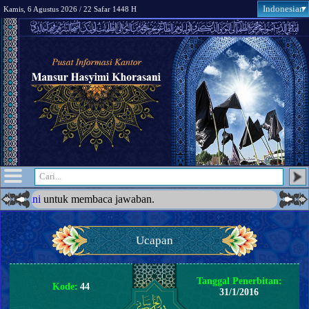
Indonesian
Kamis, 6 Agustus 2026 / 22 Safar 1448 H
 membaca jawaban.
Ucapan
Tanggal Penerbitan:
Kode:
44
31/1/2016