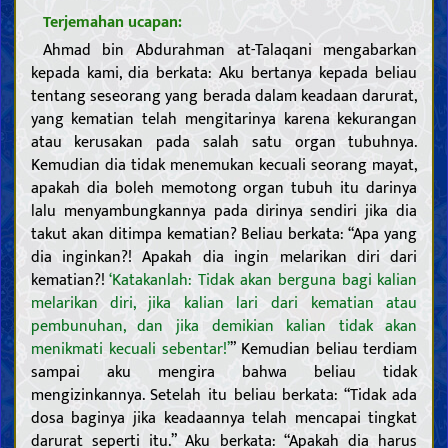
Terjemahan ucapan:
Ahmad bin Abdurahman at-Talaqani mengabarkan
kepada kami, dia berkata: Aku bertanya kepada beliau
tentang seseorang yang berada dalam keadaan darurat,
yang kematian telah mengitarinya karena kekurangan
atau kerusakan pada salah satu organ tubuhnya.
Kemudian dia tidak menemukan kecuali seorang mayat,
apakah dia boleh memotong organ tubuh itu darinya
lalu menyambungkannya pada dirinya sendiri jika dia
takut akan ditimpa kematian? Beliau berkata: “Apa yang
dia inginkan?! Apakah dia ingin melarikan diri dari
kematian?!
‘Katakanlah: Tidak akan berguna bagi kalian
melarikan diri, jika kalian lari dari kematian atau
pembunuhan, dan jika demikian kalian tidak akan
menikmati kecuali sebentar!’
” Kemudian beliau terdiam
sampai aku mengira bahwa beliau tidak
mengizinkannya. Setelah itu beliau berkata: “Tidak ada
dosa baginya jika keadaannya telah mencapai tingkat
darurat seperti itu.” Aku berkata: “Apakah dia harus