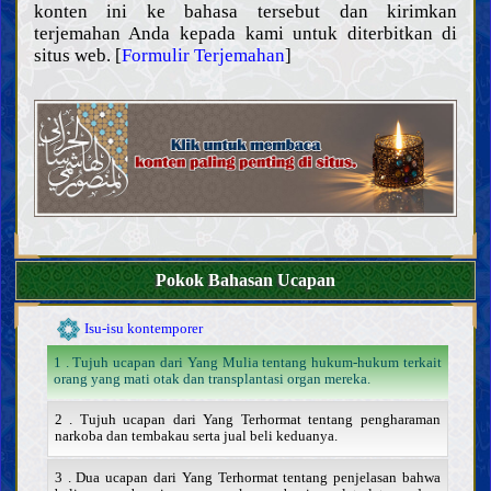
konten ini ke bahasa tersebut dan kirimkan
mencegah yang salah
terjemahan Anda kepada kami untuk diterbitkan di
Hudud (hukuman yang ditetapkan) dan hukuman
situs web. [
Formulir Terjemahan
]
Qisas dan diyat
Perwalian, penghakiman, dan kesaksian
Hajr (melarang seseorang mengakses hartanya)
Pekerjaan dan bisnis yang dilarang
Kontrak dan transaksi
Pernikahan, hijab, dan hubungan seksual
Menyusui, hak asuh, dan pendidikan anak
Talak, li‘an, ila’ [sumpah tidak menyentuh istri], dan iddah
Wasiat dan warisan
Pokok Bahasan Ucapan
Orang meninggal
Isu-isu kontemporer
1 . Tujuh ucapan dari Yang Mulia tentang hukum-hukum terkait
orang yang mati otak dan transplantasi organ mereka.
2 . Tujuh ucapan dari Yang Terhormat tentang pengharaman
narkoba dan tembakau serta jual beli keduanya.
3 . Dua ucapan dari Yang Terhormat tentang penjelasan bahwa