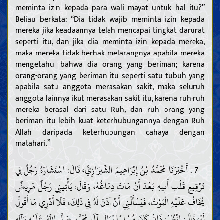
meminta izin kepada para wali mayat untuk hal itu?”
Beliau berkata: “Dia tidak wajib meminta izin kepada
mereka jika keadaannya telah mencapai tingkat darurat
seperti itu, dan jika dia meminta izin kepada mereka,
maka mereka tidak berhak melarangnya apabila mereka
mengetahui bahwa dia orang yang beriman; karena
orang-orang yang beriman itu seperti satu tubuh yang
apabila satu anggota merasakan sakit, maka seluruh
anggota lainnya ikut merasakan sakit itu, karena ruh-ruh
mereka berasal dari satu Ruh, dan ruh orang yang
beriman itu lebih kuat keterhubungannya dengan Ruh
Allah daripada keterhubungan cahaya dengan
matahari.”
7 . أَخْبَرَنَا مُحَمَّدُ بْنُ إِبْرَاهِيمَ الشِّيرَازِيُّ، قَالَ: اسْتَشَارَهُ رَجُلٌ فِي
تَرْقِيعِ قَلْبِ أَبِيهِ بَعْدَ أَنْ مَاتَ دِمَاغُهُ، وَقَالَ: يَأْتِينِي رَجُلٌ مَرِيضٌ
يُخَافُ عَلَيْهِ الْمَوْتُ، فَيَسْأَلُنِي أَنْ آذَنَ لَهُ فِي ذَلِكَ، فَلَا أَدْرِي مَا أَقُولُ
لَهُ، قَالَ: انْظُرْ، فَإِنْ كَانَ مُسْلِمًا يُوَالِي آلَ مُحَمَّدٍ صَلَّى اللَّهُ عَلَيْهِ وَآلِهِ