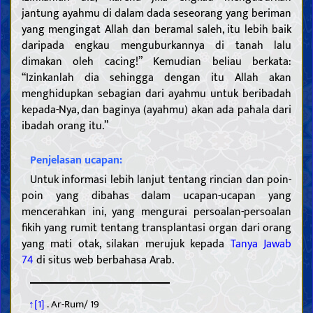
Pentingnya dan sifat-sifat Khalifah Allah
jantung ayahmu di dalam dada seseorang yang beriman
Riwayat dari para Khalifah Allah
yang mengingat Allah dan beramal saleh, itu lebih baik
Kepercayaan
daripada engkau menguburkannya di tanah lalu
Memahami Allah; keberadaan-Nya, sifat-sifat-Nya, dan
dimakan oleh cacing!” Kemudian beliau berkata:
perbuatan-Nya
“Izinkanlah dia sehingga dengan itu Allah akan
Mengenal para Khalifah Allah
menghidupkan sebagian dari ayahmu untuk beribadah
Sifat-sifat para Nabi dan kehidupan mereka
kepada-Nya, dan baginya (ayahmu) akan ada pahala dari
Sifat-sifat Nabi terakhir dan kehidupan beliau
ibadah orang itu.”
Karakteristik Nabi terakhir
Para sahabat dan para istri Nabi terakhir
Sifat-sifat Ahlul Bait Nabi terakhir, dan kehidupan mereka
Penjelasan ucapan:
Imam Mahdi
Untuk informasi lebih lanjut tentang rincian dan poin-
Keberadaan, sifat-sifat, dan perbuatan Imam Mahdi
Mansur dan gerakannya dalam mempersiapkan kedatangan
poin yang dibahas dalam ucapan-ucapan yang
Imam Mahdi
Tanda-tanda kedatangan Imam Mahdi dan fitnah Akhir Zaman
mencerahkan ini, yang mengurai persoalan-persoalan
Memahami Akhirat
fikih yang rumit tentang transplantasi organ dari orang
Memahami iman dan kekufuran
yang mati otak, silakan merujuk kepada
Tanya Jawab
Sifat-sifat iman dan kekufuran serta para pengikutnya
74
di situs web berbahasa Arab.
Hal-hal terkait agama, mazhab dan sekte
Akhlak
↑[1]
. Ar-Rum/ 19
Do‘a dan teks ziarah