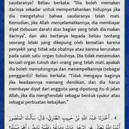
saudaranya? Beliau berkata: “Dia boleh memakan
darinya sekadar untuk mempertahankan hidupnya jika
dia mengetahui bahwa saudaranya telah mati.
Kemudian, jika Allah menyelamatkannya, dia membayar
diyat (tebusan darah) atas bagian yang telah dia makan
darinya”, dan aku bertanya kepada beliau tentang
seorang lelaki yang dikepung oleh kematian karena
penyakit yang tidak ada obatnya atau karena kerusakan
pada salah satu organ tubuhnya. Dia tidak menemukan
kecuali organ tubuh dari orang yang telah mati, apakah
dia boleh memotongnya dan menempelkannya (sebagai
pengganti)? Beliau berkata: “Tidak mengapa baginya
jika keadaannya memang demikian, dan dia harus
membayar diyat dari anggota yang dipotong itu di jalan
Allah, jika dia menghendaki sebagai bentuk syukur atau
sebagai perbuatan kebajikan.”
4 . أَخْبَرَنَا عَبْدُ اللَّهِ بْنُ حَبِيبٍ الطَّبَرِيُّ، قَالَ: سَأَلْتُ الْمَنْصُورَ
أَيَّدَهُ اللَّهُ تَعَالَى عَنِ الرَّجُلِ مَاتَ دِمَاغُهُ وَقَلْبُهُ نَابِضٌ، أَهُوَ مَيِّتٌ؟