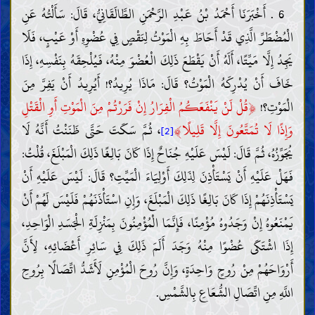
6 . أَخْبَرَنَا أَحْمَدُ بْنُ عَبْدِ الرَّحْمَنِ الطَّالَقَانِيُّ، قَالَ: سَأَلْتُهُ عَنِ
الْمُضْطَرِّ الَّذِي قَدْ أَحَاطَ بِهِ الْمَوْتُ لِنَقْصٍ فِي عُضْوِهِ أَوْ عَيْبٍ، فَلَا
يَجِدُ إِلَّا مَيِّتًا، أَلَهُ أَنْ يَقْطَعَ ذَلِكَ الْعُضْوَ مِنْهُ، فَيُلْحِقَهُ بِنَفْسِهِ، إِذَا
خَافَ أَنْ يُدْرِكَهُ الْمَوْتُ؟ قَالَ: مَاذَا يُرِيدُ؟! أَيُرِيدُ أَنْ يَفِرَّ مِنَ
﴿
الْمَوْتِ؟!
قُلْ لَنْ يَنْفَعَكُمُ الْفِرَارُ إِنْ فَرَرْتُمْ مِنَ الْمَوْتِ أَوِ الْقَتْلِ
﴾
وَإِذًا لَا تُمَتَّعُونَ إِلَّا قَلِيلًا
، ثُمَّ سَكَتَ حَتَّى ظَنَنْتُ أَنَّهُ لَا
[2]
يُجَوِّزُهُ، ثُمَّ قَالَ: لَيْسَ عَلَيْهِ جُنَاحٌ إِذَا كَانَ بَالِغًا ذَلِكَ الْمَبْلَغَ، قُلْتُ:
فَهَلْ عَلَيْهِ أَنْ يَسْتَأْذِنَ لِذَلِكَ أَوْلِيَاءَ الْمَيِّتِ؟ قَالَ: لَيْسَ عَلَيْهِ أَنْ
يَسْتَأْذِنَهُمْ إِذَا كَانَ بَالِغًا ذَلِكَ الْمَبْلَغَ، وَإِنِ اسْتَأْذَنَهُمْ فَلَيْسَ لَهُمْ أَنْ
يَمْنَعُوهُ إِنْ وَجَدُوهُ مُؤْمِنًا، فَإِنَّمَا الْمُؤْمِنُونَ بِمَنْزِلَةِ الْجَسَدِ الْوَاحِدِ،
إِذَا اشْتَكَى عُضْوًا مِنْهُ وَجَدَ أَلَمَ ذَلِكَ فِي سَائِرِ أَعْضَائِهِ، لِأَنَّ
أَرْوَاحَهُمْ مِنْ رُوحٍ وَاحِدَةٍ، وَإِنَّ رُوحَ الْمُؤْمِنِ لَأَشَدُّ اتِّصَالًا بِرُوحِ
اللَّهِ مِنِ اتِّصَالِ الشُّعَاعِ بِالشَّمْسِ.