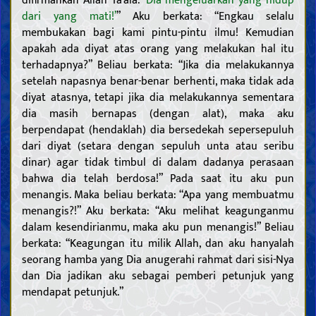
dari yang mati!’
” Aku berkata: “Engkau selalu
membukakan bagi kami pintu-pintu ilmu! Kemudian
apakah ada diyat atas orang yang melakukan hal itu
terhadapnya?” Beliau berkata: “Jika dia melakukannya
setelah napasnya benar-benar berhenti, maka tidak ada
diyat atasnya, tetapi jika dia melakukannya sementara
dia masih bernapas (dengan alat), maka aku
berpendapat (hendaklah) dia bersedekah sepersepuluh
dari diyat (setara dengan sepuluh unta atau seribu
dinar) agar tidak timbul di dalam dadanya perasaan
bahwa dia telah berdosa!” Pada saat itu aku pun
menangis. Maka beliau berkata: “Apa yang membuatmu
menangis?!” Aku berkata: “Aku melihat keagunganmu
dalam kesendirianmu, maka aku pun menangis!” Beliau
berkata: “Keagungan itu milik Allah, dan aku hanyalah
seorang hamba yang Dia anugerahi rahmat dari sisi-Nya
dan Dia jadikan aku sebagai pemberi petunjuk yang
mendapat petunjuk.”