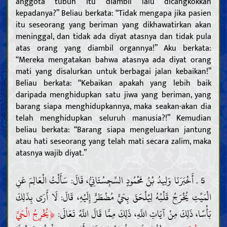
anggota tubuh itu diambil lalu dicangkokkan
kepadanya?” Beliau berkata: “Tidak mengapa jika pasien
itu seseorang yang beriman yang dikhawatirkan akan
meninggal, dan tidak ada diyat atasnya dan tidak pula
atas orang yang diambil organnya!” Aku berkata:
“Mereka mengatakan bahwa atasnya ada diyat orang
mati yang disalurkan untuk berbagai jalan kebaikan!”
Beliau berkata: “Kebaikan apakah yang lebih baik
daripada menghidupkan satu jiwa yang beriman, yang
barang siapa menghidupkannya, maka seakan-akan dia
telah menghidupkan seluruh manusia?!” Kemudian
beliau berkata: “Barang siapa mengeluarkan jantung
atau hati seseorang yang telah mati secara zalim, maka
atasnya wajib diyat.”
5 . أَخْبَرَنَا وَلِيدُ بْنُ مَحْمُودٍ السِّجِسْتَانِيُّ، قَالَ: سَأَلْتُ الْعَالِمَ عَنِ
الْمَيِّتِ يُخْرَجُ قَلْبُهُ لِيُلْحَقَ بِحَيٍّ مُضْطَرٍّ إِلَيْهِ، قَالَ: لَا أَرَى بِذَلِكَ
﴿
بَأْسًا، ذَلِكَ مِنْ آيَاتِ اللَّهِ، ذَلِكَ مِمَّا قَالَ اللَّهُ تَعَالَى:
يُخْرِجُ الْحَيَّ