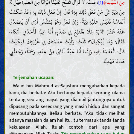
﴾
مِنَ الْمَيِّتِ
، قُلْتُ: لَا تَزَالُ تَفْتَحُ عَلَيْنَا أَبْوَابًا مِنَ الْعِلْمِ! فَهَلْ لَهُ
[1]
مِنْ دِيَةٍ عَلَى مَنْ فَعَلَ ذَلِكَ بِهِ؟ قَالَ: إِنْ فَعَلَ ذَلِكَ بِهِ وَقَدْ سَكَنَتْ
أَنْفَاسُهُ فَلَيْسَ عَلَيْهِ دِيَةٌ، وَإِنْ فَعَلَ وَهُوَ يَتَنَفَّسُ أَرَى أَنْ يَتَصَدَّقَ
عَنْهُ عُشْرَ الدِّيَةِ لِئَلَّا يَخْتَلِجَ فِي صَدْرِهِ أَنَّهُ آثِمٌ! فَأَخَذَنِي الْبُكَاءُ،
فَقَالَ: وَمَا يُبْكِيكَ؟! قُلْتُ: رَأَيْتُ عَظَمَتَكَ فِي غُرْبَتِكَ فَبَكَيْتُ!
قَالَ: الْعَظَمَةُ لِلَّهِ، وَإِنَّمَا أَنَا عَبْدٌ آتَانِي مِنْ عِنْدِهِ رَحْمَةً، وَجَعَلَنِي
هَادِيًا مَهْدِيًّا.
Terjemahan ucapan:
Walid bin Mahmud as-Sajistani mengabarkan kepada
kami, dia berkata: Aku bertanya kepada seorang ulama
tentang seorang mayat yang diambil jantungnya untuk
dipasang pada seseorang yang masih hidup dan sangat
membutuhkannya. Beliau berkata: “Aku tidak melihat
adanya masalah dalam hal itu. Itu termasuk tanda-tanda
kekuasaan Allah. Itulah contoh dari apa yang
difirmankan Allah Ta’ala:
‘Dia mengeluarkan yang hidup