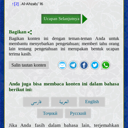
↑[2]
. Al-Ahzab/ 16
Nasihat dan wejangan
Keutamaan moral dan keburukannya
Ucapan Selanjutnya
Hukum
Prinsip dan panduan fiqih
Bagikan
Bersuci dan najis
Bagikan konten ini dengan teman-teman Anda untuk
Janabah, haid, nifas, istihadah, dan menopause
membantu menyebarkan pengetahuan; memberi tahu orang
lain tentang pengetahuan ini merupakan bentuk ucapan
Pengobatan dan perawatan
terima kasih.
Pakaian dan perhiasan
Wudu, mandi, dan tayamum
Salin tautan konten
Salat
Zakat, Khumus, sedekah, dan wakaf
Anda juga bisa membaca konten ini dalam bahasa
Puasa dan i‘tikaf
berikut ini:
Makanan dan minuman
Berburu dan menyembelih hewan
العربية
فارسی
English
Nazar, janji, dan sumpah
Haji, umroh, dan ziarah
Тоҷикӣ
Русский
Jihad, pembelaan, dan hijrah di jalan Allah
Mengajak kepada kebaikan, menyeru kebenaran, dan
Jika Anda fasih dalam bahasa lain, terjemahkan