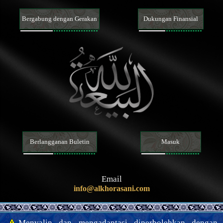
Sifat-sifat para Nabi dan kehidupan mereka
Sifat-sifat Nabi terakhir dan kehidupan beliau
Bergabung dengan Gerakan
Dukungan Finansial
Karakteristik Nabi terakhir
Para sahabat dan para istri Nabi terakhir
Sifat-sifat Ahlul Bait Nabi terakhir, dan kehidupan mereka
Imam Mahdi
Keberadaan, sifat-sifat, dan perbuatan Imam Mahdi
Mansur dan gerakannya dalam mempersiapkan kedatangan
Imam Mahdi
Tanda-tanda kedatangan Imam Mahdi dan fitnah Akhir Zaman
Memahami Akhirat
Memahami iman dan kekufuran
Sifat-sifat iman dan kekufuran serta para pengikutnya
Hal-hal terkait agama, mazhab dan sekte
Akhlak
Berlangganan Buletin
Masuk
Do‘a dan teks ziarah
Nasihat dan wejangan
Keutamaan moral dan keburukannya
Email
info@alkhorasani.com
Hukum
Prinsip dan panduan fiqih
Bersuci dan najis
Menyalin dan mengadaptasi diperbolehkan dengan