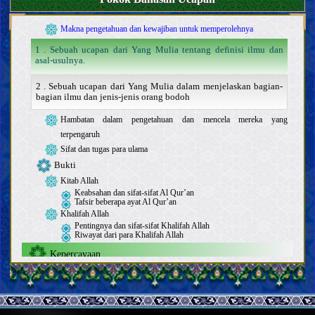
Pengetahuan
Makna pengetahuan dan kewajiban untuk memperolehnya
1 . Sebuah ucapan dari Yang Mulia tentang definisi ilmu dan
asal-usulnya.
2 . Sebuah ucapan dari Yang Mulia dalam menjelaskan bagian-
bagian ilmu dan jenis-jenis orang bodoh
Hambatan dalam pengetahuan dan mencela mereka yang
terpengaruh
Sifat dan tugas para ulama
Bukti
Kitab Allah
Keabsahan dan sifat-sifat Al Qur’an
Tafsir beberapa ayat Al Qur’an
Khalifah Allah
Pentingnya dan sifat-sifat Khalifah Allah
Riwayat dari para Khalifah Allah
Kepercayaan
Memahami Allah; keberadaan-Nya, sifat-sifat-Nya, dan
perbuatan-Nya
Mengenal para Khalifah Allah