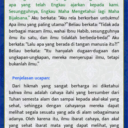
apa yang telah Engkau ajarkan kepada kami.
Sesungguhnya, Engkau Maha Mengetahui lagi Maha
Bijaksana.”
Aku berkata: “Aku rela berkorban untukmu!
Apa ilmu yang paling utama?” Beliau berkata: “Tidak ada
berbagai macam ilmu, wahai Ibnu Habib, sesungguhnya
ilmu itu satu, dan ilmu tidaklah berbeda-beda!” Aku
berkata: “Lalu apa yang berada di tangan manusia itu?!”
Beliau berkata: “Itu hanyalah dugaan-dugaan dan
ungkapan-ungkapan, mereka menyerupai ilmu, tetapi
bukanlah ilmu.”
Penjelasan ucapan:
Dari hikmah yang sangat berharga ini diketahui
bahwa ilmu adalah cahaya ilahi yang bersumber dari
Tuhan semesta alam dan sampai kepada akal-akal yang
sehat, sehingga dengan cahayanya mereka dapat
melihat segala sesuatu yang ada di alam sebagaimana
adanya. Oleh karena itu, ilmu ibarat cahaya, dan akal
yang sehat ibarat mata yang dapat melihat, yang