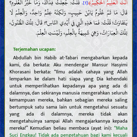
﴾
أَنْتَ الْعَلِيمُ الْحَكِيمُ
. قُلْتُ: جُعِلْتُ فِدَاكَ، وَمَا خَيْرُ الْعُلُومِ؟
[1]
قَالَ: مَا ثَمَّ عُلُومٌ يَابْنَ حَبِيبٍ، وَلَكِنَّهُ عِلْمٌ وَاحِدٌ، وَالْعِلْمُ لَا
يَتَفَاوَتُ! قُلْتُ: فَمَا هَذِهِ الَّتِي فِي أَيْدِي النَّاسِ؟! قَالَ: تِلْكَ الظُّنُونُ،
تِلْكَ الْعِبَارَاتُ، وَهِيَ شَبِيهَةٌ بِالْعِلْمِ، وَلَيْسَتِ الْعِلْمَ.
Terjemahan ucapan:
Abdullah bin Habib at-Tabari mengabarkan kepada
kami, dia berkata: Aku mendengar Mansur Hasyimi
Khorasani berkata: “Ilmu adalah cahaya yang Allah
lemparkan ke dalam hati siapa yang Dia kehendaki
untuk memperlihatkan kepadanya apa yang ada di
dalamnya, dan sekiranya manusia mengerahkan seluruh
kemampuan mereka, bahkan sebagian mereka saling
bertumpuk satu sama lain untuk mengetahui sesuatu
yang ada di dalamnya, mereka tidak akan
mengetahuinya sampai Allah mengajarkannya kepada
mereka!” Kemudian beliau membaca (ayat ini):
“Maha
Suci Engkau! Tidak ada pengetahuan bagi kami kecuali