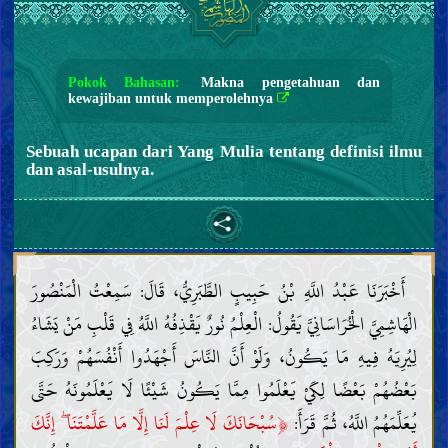
Pokok Bahasan:
Makna pengetahuan dan
kewajiban untuk memperolehnya
Sebuah ucapan dari Yang Mulia tentang definisi ilmu
dan asal-usulnya.
أَخْبَرَنَا عَبْدُ اللَّهِ بْنُ حَبِيبٍ الطَّبَرِيُّ، قَالَ: سَمِعْتُ الْمَنْصُورَ
الْهَاشِمِيَّ الْخُرَاسَانِيَّ يَقُولُ: الْعِلْمُ نُورٌ يَقْذِفُهُ اللَّهُ فِي قَلْبِ مَنْ يَشَاءُ
لِيُرِيَهُ فِيهِ مَا يَكُونُ، وَلَوْ أَنَّ النَّاسَ أَجْهَدُوا أَنْفُسَهُمْ وَرَكِبَ
بَعْضُهُمْ بَعْضًا لِكَيْ يَعْلَمُوا مِمَّا يَكُونُ شَيْئًا لَا يَعْلَمُونَهُ حَتَّى
﴿
يُعَلِّمَهُمُ اللَّهُ، ثُمَّ قَرَأَ:
سُبْحَانَكَ لَا عِلْمَ لَنَا إِلَّا مَا عَلَّمْتَنَا ۖ إِنَّكَ