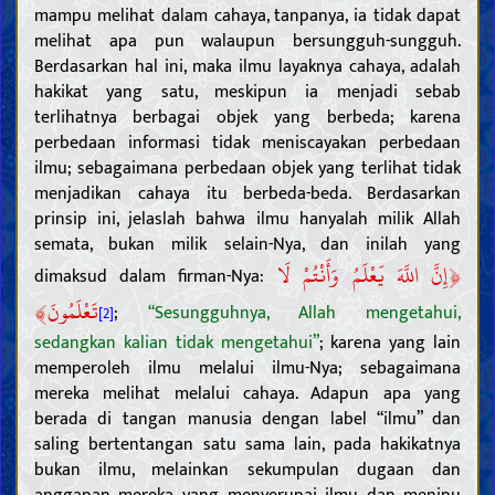
mampu melihat dalam cahaya, tanpanya, ia tidak dapat
melihat apa pun walaupun bersungguh-sungguh.
Berdasarkan hal ini, maka ilmu layaknya cahaya, adalah
hakikat yang satu, meskipun ia menjadi sebab
terlihatnya berbagai objek yang berbeda; karena
perbedaan informasi tidak meniscayakan perbedaan
ilmu; sebagaimana perbedaan objek yang terlihat tidak
menjadikan cahaya itu berbeda-beda. Berdasarkan
prinsip ini, jelaslah bahwa ilmu hanyalah milik Allah
semata, bukan milik selain-Nya, dan inilah yang
﴿
إِنَّ اللَّهَ يَعْلَمُ وَأَنْتُمْ لَا
dimaksud dalam firman-Nya:
﴾
تَعْلَمُونَ
;
“Sesungguhnya, Allah mengetahui,
[2]
sedangkan kalian tidak mengetahui”
; karena yang lain
memperoleh ilmu melalui ilmu-Nya; sebagaimana
mereka melihat melalui cahaya. Adapun apa yang
berada di tangan manusia dengan label “ilmu” dan
saling bertentangan satu sama lain, pada hakikatnya
bukan ilmu, melainkan sekumpulan dugaan dan
anggapan mereka yang menyerupai ilmu dan menipu