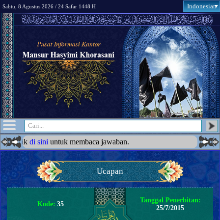
Indonesian
Sabtu, 8 Agustus 2026 / 24 Safar 1448 H
ik
di sini
untuk membaca jawaban.
Ucapan
Tanggal Penerbitan:
Kode:
35
25/7/2015