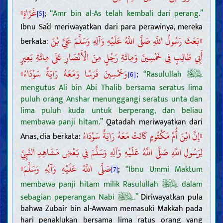
غَزَاةٍ»
;
“Amr bin al-As telah kembali dari perang.”
[5]
Ibnu Sa’d meriwayatkan dari para perawinya, mereka
«بَعَثَ رَسُولُ اللَّهِ صَلَّى اللَّهُ عَلَيْهِ وَآلِهِ وَسَلَّمَ عَلِيَّ بْنَ
berkata:
أَبِي طَالِبٍ فِي خَمْسِينَ وَمِائَةِ رَجُلٍ مِنَ الْأَنْصَارِ عَلَى مِائَةِ بَعِيرٍ
وَخَمْسِينَ فَرَسًا وَمَعَهُ رَايَةٌ سَوْدَاءُ»
;
“Rasulullah
[6]
mengutus Ali bin Abi Thalib bersama seratus lima
puluh orang Anshar menunggangi seratus unta dan
lima puluh kuda untuk berperang, dan beliau
membawa panji hitam.”
Qatadah meriwayatkan dari
«إِنَّ ابْنَ أُمِّ مَكْتُومٍ كَانَتْ مَعَهُ رَايَةٌ سَوْدَاءُ
Anas, dia berkata:
لِرَسُولِ اللَّهِ صَلَّى اللَّهُ عَلَيْهِ وَآلِهِ وَسَلَّمَ فِي بَعْضِ مَشَاهِدِ النَّبِيِّ
صَلَّى اللَّهُ عَلَيْهِ وَآلِهِ وَسَلَّمَ»
;
“Ibnu Ummi Maktum
[7]
membawa panji hitam milik Rasulullah
dalam
sebagian peperangan Nabi
.”
Diriwayatkan pula
bahwa Zubair bin al-Awwam memasuki Makkah pada
hari penaklukan bersama lima ratus orang yang