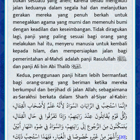
bukan sesuatu yang aneh; karena beliau mengikuti
jalan keduanya dalam segala hal dan melanjutkan
gerakan mereka yang penuh berkah untuk
menegakkan agama yang murni dan memenuhi bumi
dengan keadilan dan keseimbangan. Tidak diragukan
lagi, panji yang paling sesuai bagi orang yang
melakukan hal itu, menyeru manusia untuk kembali
kepada Islam, dan mempersiapkan jalan bagi
pemerintahan al-Mahdi adalah panji Rasulullah
dan panji Ali bin Abi Thalib
.
Kedua, penggunaan panji hitam lebih bermanfaat
bagi orang-orang yang beriman ketika mereka
berkumpul dan berjihad di jalan Allah; sebagaimana
as-Sarakhsi berkata dalam Sharh al-Siyar al-Kabir:
«إِنَّمَا اسْتُحِبَّ فِي الرَّايَاتِ السَّوَادُ لِأَنَّهُ عَلَمٌ لِأَصْحَابِ الْقِتَالِ،
وَكُلُّ قَوْمٍ يُقَاتِلُونَ عِنْدَ رَايَتِهِمْ، وَإِذَا تَفَرَّقُوا فِي حَالِ الْقِتَالِ،
يَتَمَكَّنُونَ مِنَ الرُّجُوعِ إِلَى رَايَتِهِمْ، وَالسَّوَادُ فِي ضَوْءِ النَّهَارِ أَبْيَنُ
وَأَشْهَرُ مِنْ غَيْرِهِ خُصُوصًا فِي الْغُبَارِ، فَلِهَذَا اسْتُحِبَّ ذَلِكَ»
;
[20]