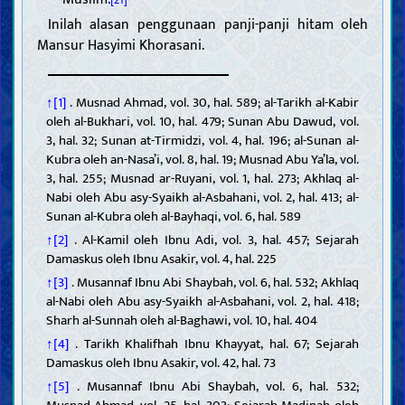
[21]
Inilah alasan penggunaan panji-panji hitam oleh
Mansur Hasyimi Khorasani.
↑[1]
. Musnad Ahmad, vol. 30, hal. 589; al-Tarikh al-Kabir
oleh al-Bukhari, vol. 10, hal. 479; Sunan Abu Dawud, vol.
3, hal. 32; Sunan at-Tirmidzi, vol. 4, hal. 196; al-Sunan al-
Kubra oleh an-Nasa’i, vol. 8, hal. 19; Musnad Abu Ya’la, vol.
3, hal. 255; Musnad ar-Ruyani, vol. 1, hal. 273; Akhlaq al-
Nabi oleh Abu asy-Syaikh al-Asbahani, vol. 2, hal. 413; al-
Sunan al-Kubra oleh al-Bayhaqi, vol. 6, hal. 589
↑[2]
. Al-Kamil oleh Ibnu Adi, vol. 3, hal. 457; Sejarah
Damaskus oleh Ibnu Asakir, vol. 4, hal. 225
↑[3]
. Musannaf Ibnu Abi Shaybah, vol. 6, hal. 532; Akhlaq
al-Nabi oleh Abu asy-Syaikh al-Asbahani, vol. 2, hal. 418;
Sharh al-Sunnah oleh al-Baghawi, vol. 10, hal. 404
↑[4]
. Tarikh Khalifhah Ibnu Khayyat, hal. 67; Sejarah
Damaskus oleh Ibnu Asakir, vol. 42, hal. 73
↑[5]
. Musannaf Ibnu Abi Shaybah, vol. 6, hal. 532;