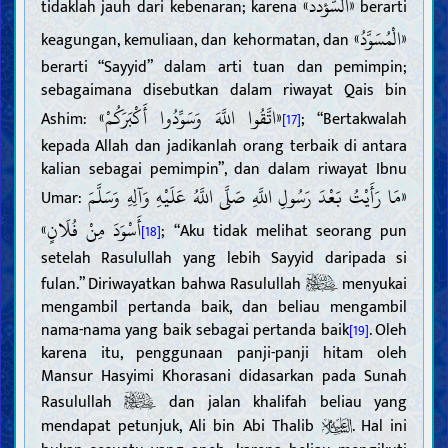
«السّؤدد»
tidaklah jauh dari kebenaran; karena
berarti
«الْمُسَوَّدُ»
keagungan, kemuliaan, dan kehormatan, dan
berarti “Sayyid” dalam arti tuan dan pemimpin;
sebagaimana disebutkan dalam riwayat Qais bin
«اتَّقُوا اللَّهَ وَسَوِّدُوا أَكْبَرَكُمْ»
Ashim:
; “Bertakwalah
[17]
kepada Allah dan jadikanlah orang terbaik di antara
kalian sebagai pemimpin”, dan dalam riwayat Ibnu
«مَا رَأَيْتُ بَعْدَ رَسُولِ اللَّهِ صَلَّى اللَّهُ عَلَيْهِ وَآلِهِ وَسَلَّمَ
Umar:
أَسْوَدَ مِنْ فُلَانٍ»
; “Aku tidak melihat seorang pun
[18]
setelah Rasulullah yang lebih Sayyid daripada si
fulan.” Diriwayatkan bahwa Rasulullah
menyukai
mengambil pertanda baik, dan beliau mengambil
nama-nama yang baik sebagai pertanda baik
. Oleh
[19]
karena itu, penggunaan panji-panji hitam oleh
Mansur Hasyimi Khorasani didasarkan pada Sunah
Rasulullah
dan jalan khalifah beliau yang
mendapat petunjuk, Ali bin Abi Thalib
. Hal ini