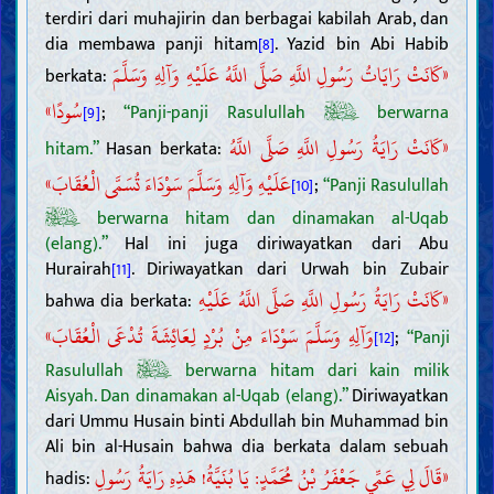
terdiri dari muhajirin dan berbagai kabilah Arab, dan
dia membawa panji hitam
. Yazid bin Abi Habib
[8]
«كَانَتْ رَايَاتُ رَسُولِ اللَّهِ صَلَّى اللَّهُ عَلَيْهِ وَآلِهِ وَسَلَّمَ
berkata:
سُودًا»
;
“Panji-panji Rasulullah
berwarna
[9]
«كَانَتْ رَايَةُ رَسُولِ اللَّهِ صَلَّى اللَّهُ
hitam.”
Hasan berkata:
عَلَيْهِ وَآلِهِ وَسَلَّمَ سَوْدَاءَ تُسَمَّى الْعُقَابَ»
;
“Panji Rasulullah
[10]
berwarna hitam dan dinamakan al-Uqab
(elang).”
Hal ini juga diriwayatkan dari Abu
Hurairah
. Diriwayatkan dari Urwah bin Zubair
[11]
«كَانَتْ رَايَةُ رَسُولِ اللَّهِ صَلَّى اللَّهُ عَلَيْهِ
bahwa dia berkata:
وَآلِهِ وَسَلَّمَ سَوْدَاءَ مِنْ بُرْدٍ لِعَائِشَةَ تُدْعَى الْعُقَابَ»
;
“Panji
[12]
Rasulullah
berwarna hitam dari kain milik
Aisyah. Dan dinamakan al-Uqab (elang).”
Diriwayatkan
dari Ummu Husain binti Abdullah bin Muhammad bin
Ali bin al-Husain bahwa dia berkata dalam sebuah
«قَالَ لِي عَمِّي جَعْفَرُ بْنُ مُحَمَّدٍ: يَا بُنَيَّةُ! هَذِهِ رَايَةُ رَسُولِ
hadis: