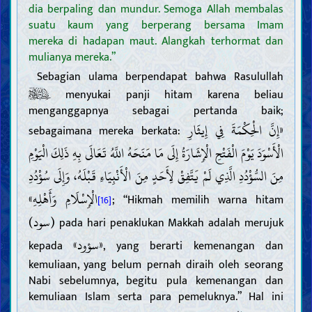
dia berpaling dan mundur. Semoga Allah membalas
suatu kaum yang berperang bersama Imam
mereka di hadapan maut. Alangkah terhormat dan
mulianya mereka.”
Sebagian ulama berpendapat bahwa Rasulullah
menyukai panji hitam karena beliau
menganggapnya sebagai pertanda baik;
«إِنَّ الْحِكْمَةَ فِي إِيثَارِ
sebagaimana mereka berkata:
الْأَسْوَدَ يَوْمَ الْفَتْحِ الْإِشَارَةُ إِلَى مَا مَنَحَهُ اللَّهُ تَعَالَى بِهِ ذَلِكَ الْيَوْمِ
مِنَ السُّؤْدُدِ الَّذِي لَمْ يَتَّفِقْ لِأَحَدٍ مِنَ الْأَنْبِيَاءِ قَبْلَهُ، وَإِلَى سُؤْدُدِ
الْإِسْلَامِ وَأَهْلِهِ»
; “Hikmah memilih warna hitam
[16]
(سود)
pada hari penaklukan Makkah adalah merujuk
«سؤود»
kepada
, yang berarti kemenangan dan
kemuliaan, yang belum pernah diraih oleh seorang
Nabi sebelumnya, begitu pula kemenangan dan
kemuliaan Islam serta para pemeluknya.” Hal ini