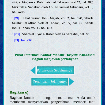
442; al-Mu‘jam al-Kabir oleh at-Tabarani, vol. 12, hal. 387;
Ma‘rifah al-Sahabah oleh Abu Nu’aim al-Asbahani, vol. 5,
hal. 2496
↑[19]
. Lihat Sunan Ibnu Majah, vol. 2, hal. 170; Sharh
Mushkil al-Athar oleh at-Tahawi, vol. 5, hal. 99; Sahih
Ibnu Hibban, vol. 13, hal. 493.
↑[20]
. Sharh al-Siyar al-Kabir oleh as-Sarakhsi, hal. 72
↑[21]
.
hal. 296
Pusat Informasi Kantor Mansur Hasyimi Khorasani
Bagian menjawab pertanyaan
Pertanyaan Sebelumnya
Pertanyaan Selanjutnya
Bagikan
Bagikan konten ini dengan teman-teman Anda untuk
membantu menyebarkan pengetahuan; memberi tahu