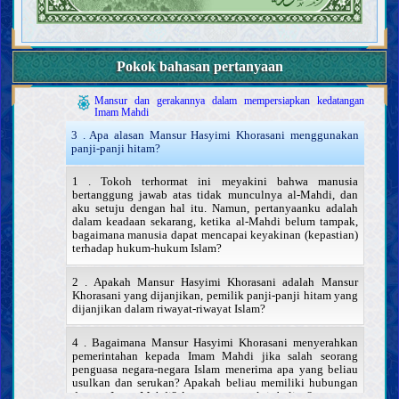
Sifat-sifat Nabi terakhir dan kehidupan beliau
Karakteristik Nabi terakhir
Para sahabat dan para istri Nabi terakhir
Sifat-sifat Ahlul Bait Nabi terakhir, dan kehidupan mereka
Pokok bahasan pertanyaan
Imam Mahdi
Keberadaan, sifat-sifat, dan perbuatan Imam Mahdi
Mansur dan gerakannya dalam mempersiapkan kedatangan
Imam Mahdi
3 . Apa alasan Mansur Hasyimi Khorasani menggunakan
panji-panji hitam?
1 . Tokoh terhormat ini meyakini bahwa manusia
bertanggung jawab atas tidak munculnya al-Mahdi, dan
aku setuju dengan hal itu. Namun, pertanyaanku adalah
dalam keadaan sekarang, ketika al-Mahdi belum tampak,
bagaimana manusia dapat mencapai keyakinan (kepastian)
terhadap hukum-hukum Islam?
2 . Apakah Mansur Hasyimi Khorasani adalah Mansur
Khorasani yang dijanjikan, pemilik panji-panji hitam yang
dijanjikan dalam riwayat-riwayat Islam?
4 . Bagaimana Mansur Hasyimi Khorasani menyerahkan
pemerintahan kepada Imam Mahdi jika salah seorang
penguasa negara-negara Islam menerima apa yang beliau
usulkan dan serukan? Apakah beliau memiliki hubungan
dengan Imam Mahdi? Apa rencana praktis beliau?