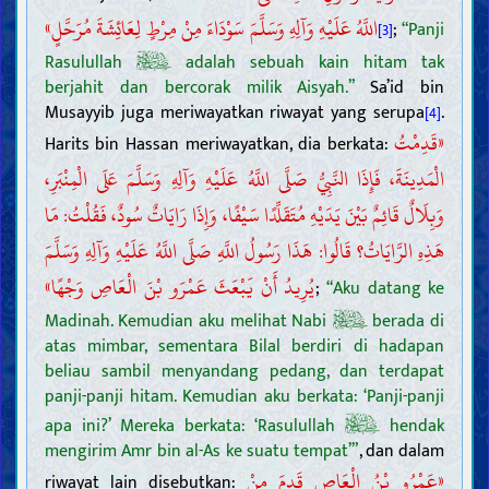
اللَّهُ عَلَيْهِ وَآلِهِ وَسَلَّمَ سَوْدَاءَ مِنْ مِرْطٍ لِعَائِشَةَ مُرَحَّلٍ»
;
“Panji
[3]
Rasulullah
adalah sebuah kain hitam tak
berjahit dan bercorak milik Aisyah.”
Sa’id bin
Musayyib juga meriwayatkan riwayat yang serupa
.
[4]
«قَدِمْتُ
Harits bin Hassan meriwayatkan, dia berkata:
الْمَدِينَةَ، فَإِذَا النَّبِيُّ صَلَّى اللَّهُ عَلَيْهِ وَآلِهِ وَسَلَّمَ عَلَى الْمِنْبَرِ،
وَبِلَالٌ قَائِمٌ بَيْنَ يَدَيْهِ مُتَقَلِّدًا سَيْفًا، وَإِذَا رَايَاتٌ سُودٌ، فَقُلْتُ: مَا
هَذِهِ الرَّايَاتُ؟ قَالُوا: هَذَا رَسُولُ اللَّهِ صَلَّى اللَّهُ عَلَيْهِ وَآلِهِ وَسَلَّمَ
يُرِيدُ أَنْ يَبْعَثَ عَمْرَو بْنَ الْعَاصِ وَجْهًا»
;
“Aku datang ke
Madinah. Kemudian aku melihat Nabi
berada di
atas mimbar, sementara Bilal berdiri di hadapan
beliau sambil menyandang pedang, dan terdapat
panji-panji hitam. Kemudian aku berkata: ‘Panji-panji
apa ini?’ Mereka berkata: ‘Rasulullah
hendak
mengirim Amr bin al-As ke suatu tempat’”
, dan dalam
«عَمْرُو بْنُ الْعَاصِ قَدِمَ مِنْ
riwayat lain disebutkan: