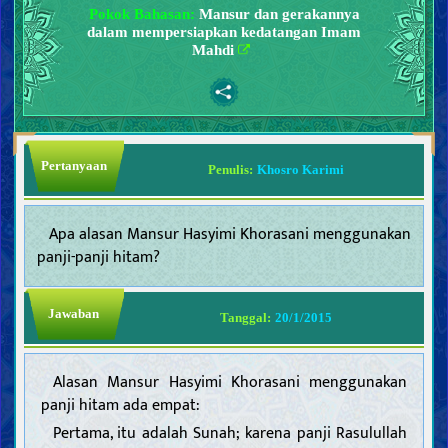
Pokok Bahasan:
Mansur dan gerakannya
dalam mempersiapkan kedatangan Imam
Mahdi
Pertanyaan
Penulis:
Khosro Karimi
Apa alasan Mansur Hasyimi Khorasani menggunakan
panji-panji hitam?
Jawaban
Tanggal:
20/1/2015
Alasan Mansur Hasyimi Khorasani menggunakan
panji hitam ada empat:
Pertama, itu adalah Sunah; karena panji Rasulullah