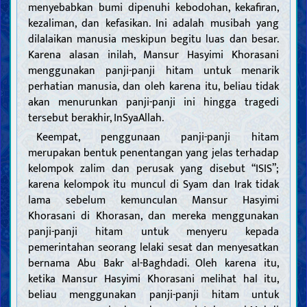
menyebabkan bumi dipenuhi kebodohan, kekafiran,
kezaliman, dan kefasikan. Ini adalah musibah yang
dilalaikan manusia meskipun begitu luas dan besar.
Karena alasan inilah, Mansur Hasyimi Khorasani
menggunakan panji-panji hitam untuk menarik
perhatian manusia, dan oleh karena itu, beliau tidak
akan menurunkan panji-panji ini hingga tragedi
tersebut berakhir, InSyaAllah.
Keempat, penggunaan panji-panji hitam
merupakan bentuk penentangan yang jelas terhadap
kelompok zalim dan perusak yang disebut “ISIS”;
karena kelompok itu muncul di Syam dan Irak tidak
lama sebelum kemunculan Mansur Hasyimi
Khorasani di Khorasan, dan mereka menggunakan
panji-panji hitam untuk menyeru kepada
pemerintahan seorang lelaki sesat dan menyesatkan
bernama Abu Bakr al-Baghdadi. Oleh karena itu,
ketika Mansur Hasyimi Khorasani melihat hal itu,
beliau menggunakan panji-panji hitam untuk