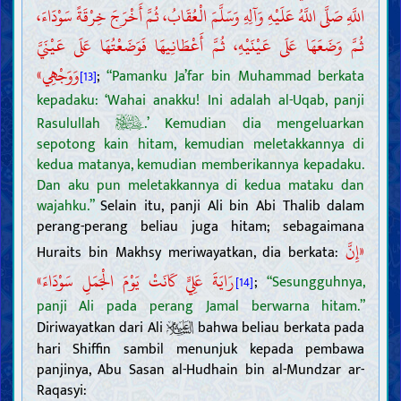
اللَّهِ صَلَّى اللَّهُ عَلَيْهِ وَآلِهِ وَسَلَّمَ الْعُقَابُ، ثُمَّ أَخْرَجَ خِرْقَةً سَوْدَاءَ،
ثُمَّ وَضَعَهَا عَلَى عَيْنَيْهِ، ثُمَّ أَعْطَانِيهَا فَوَضَعْتُهَا عَلَى عَيْنَيَّ
وَوَجْهِي»
;
“Pamanku Ja’far bin Muhammad berkata
[13]
kepadaku: ‘Wahai anakku! Ini adalah al-Uqab, panji
Rasulullah
.’ Kemudian dia mengeluarkan
sepotong kain hitam, kemudian meletakkannya di
kedua matanya, kemudian memberikannya kepadaku.
Dan aku pun meletakkannya di kedua mataku dan
wajahku.”
Selain itu, panji Ali bin Abi Thalib dalam
perang-perang beliau juga hitam; sebagaimana
«إِنَّ
Huraits bin Makhsy meriwayatkan, dia berkata:
رَايَةَ عَلِيٍّ كَانَتْ يَوْمَ الْجَمَلِ سَوْدَاءَ»
;
“Sesungguhnya,
[14]
panji Ali pada perang Jamal berwarna hitam.”
Diriwayatkan dari Ali
bahwa beliau berkata pada
hari Shiffin sambil menunjuk kepada pembawa
panjinya, Abu Sasan al-Hudhain bin al-Mundzar ar-
Raqasyi: