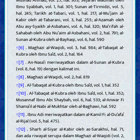
Musnad Ahmad, vol. 25, hal. 303; Sejarah Madinah oleh
Ibnu Syabbah, vol. 1, hal. 301; Sunan at-Tirmidzi, vol. 5,
hal. 245; Tarikh at-Tabari, vol. 1, hal. 217; al-Mu’jam al-
Kabir oleh at-Tabarani, vol. 3, hal. 255; al-Azamah oleh
Abu asy-Syaikh al-Asbahani, vol. 4, hal. 320; Ma‘rifah al-
Sahabah oleh Abu Nu’aim al-Asbahani, vol. 2, hal. 791; al-
Sunan al-Kubra oleh al-Bayhaqi, vol. 6, hal. 590
↑[6]
. Maghazi al-Waqidi, vol. 3, hal. 984; al-Tabaqat al-
Kubra oleh Ibnu Sa’d, vol. 2, hal. 164
↑[7]
. An-Nasa’i meriwayatkan dalam al-Sunan al-Kubra
(vol. 8, hal. 19) dengan kalimat ini.
↑[8]
. Maghazi al-Waqidi, vol. 2, hal. 819
↑[9]
. Al-Tabaqat al-Kubra oleh Ibnu Sa’d, vol. 1, hal. 352
↑[10]
. Al-Tabaqat al-Kubra oleh Ibnu Sa’d, vol. 1, hal. 352;
Musannaf Ibnu Abi Shaybah, vol. 6, hal. 533; al-Anwar Fi
Shama’il al-Nabi al-Mukhtar oleh al-Baghawi, hal. 592
↑[11]
. Ibnu Adi meriwayatkan dalam al-Kamil Fi al-Du‘afa’
al-Rijal (vol. 5, hal. 475).
↑[12]
. Sharh al-Siyar al-Kabir oleh as-Sarakhsi, hal. 71,
dan ada riwayat serupa dalam Maghazi al-Waqidi (vol. 2,