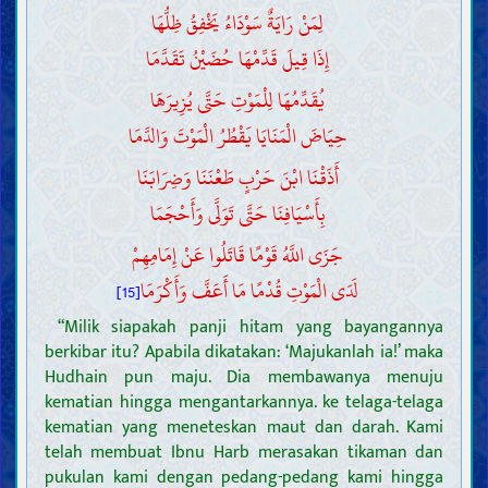
لِمَنْ رَايَةٌ سَوْدَاءُ يَخْفِقُ ظِلُّهَا
إِذَا قِيلَ قَدِّمْهَا حُضَيْنُ تَقَدَّمَا
يُقَدِّمُهَا لِلْمَوْتِ حَتَّى يُزِيرَهَا
حِيَاضَ الْمَنَايَا يَقْطُرُ الْمَوْتَ وَالدَّمَا
أَذَقْنَا ابْنَ حَرْبٍ طَعْنَنَا وَضِرَابَنَا
بِأَسْيَافِنَا حَتَّى تَوَلَّى وَأَحْجَمَا
جَزَى اللَّهُ قَوْمًا قَاتَلُوا عَنْ إِمَامِهِمْ
لَدَى الْمَوْتِ قُدْمًا مَا أَعَفَّ وَأَكْرَمَا
[15]
“Milik siapakah panji hitam yang bayangannya
berkibar itu? Apabila dikatakan: ‘Majukanlah ia!’ maka
Hudhain pun maju. Dia membawanya menuju
kematian hingga mengantarkannya. ke telaga-telaga
kematian yang meneteskan maut dan darah. Kami
telah membuat Ibnu Harb merasakan tikaman dan
pukulan kami dengan pedang-pedang kami hingga