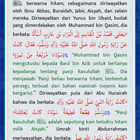
berwarna hitam; sebagaimana diriwayatkan
oleh Ibnu Abbas, Buraidah, Jabir, Aisyah, dan selain
mereka. Diriwayatkan dari Yunus bin Ubaid, budak
yang dimerdekakan oleh Muhammad bin Qasim, dia
«بَعَثَنِي مُحَمَّدُ بْنُ الْقَاسِمِ إِلَى الْبَرَاءِ بْنِ عَازِبٍ أَسْأَلُهُ
berkata:
عَنْ رَايَةِ رَسُولِ اللَّهِ صَلَّى اللَّهُ عَلَيْهِ وَآلِهِ وَسَلَّمَ، فَقَالَ: كَانَتْ
سَوْدَاءَ مُرَبَّعَةً مِنْ نَمِرَةٍ»
;
“Muhammad bin Qasim
[1]
mengutusku kepada Bara’ bin Azib untuk bertanya
kepadanya tentang panji Rasulullah
. Dia
menjawab: ‘Panji beliau berwarna hitam, berbentuk
persegi, terbuat dari bahan namirah (sejenis kain
bergaris).’”
Diriwayatkan pula dari Abu Hurairah
«كَانَتْ رَايَةُ النَّبِيِّ صَلَّى اللَّهُ عَلَيْهِ وَآلِهِ
bahwa dia berkata:
وَسَلَّمَ قِطْعَةٌ قَطِيفَةٌ سَوْدَاءُ كَانَتْ لِعَائِشَةَ»
;
“Panji
[2]
Rasulullah
adalah sepotong kain beludru hitam
milik Aisyah.”
Umrah binti Abdurrahman
«كَانَتْ رَايَةُ رَسُولِ اللَّهِ صَلَّى
meriwayatkan, dia berkata: