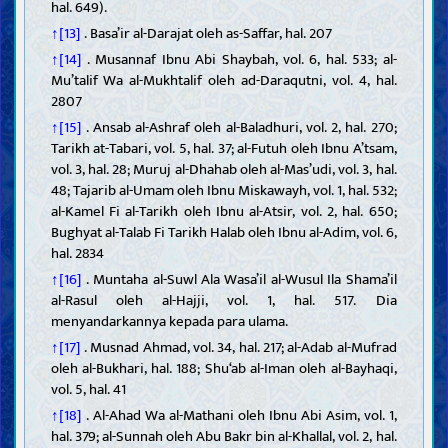
hal. 649).
↑[13]
. Basa’ir al-Darajat oleh as-Saffar, hal. 207
↑[14]
. Musannaf Ibnu Abi Shaybah, vol. 6, hal. 533; al-
Mu’talif Wa al-Mukhtalif oleh ad-Daraqutni, vol. 4, hal.
2807
↑[15]
. Ansab al-Ashraf oleh al-Baladhuri, vol. 2, hal. 270;
Tarikh at-Tabari, vol. 5, hal. 37; al-Futuh oleh Ibnu A’tsam,
vol. 3, hal. 28; Muruj al-Dhahab oleh al-Mas’udi, vol. 3, hal.
48; Tajarib al-Umam oleh Ibnu Miskawayh, vol. 1, hal. 532;
al-Kamel Fi al-Tarikh oleh Ibnu al-Atsir, vol. 2, hal. 650;
Bughyat al-Talab Fi Tarikh Halab oleh Ibnu al-Adim, vol. 6,
hal. 2834
↑[16]
. Muntaha al-Suwl Ala Wasa’il al-Wusul Ila Shama’il
al-Rasul oleh al-Hajji, vol. 1, hal. 517. Dia
menyandarkannya kepada para ulama.
↑[17]
. Musnad Ahmad, vol. 34, hal. 217; al-Adab al-Mufrad
oleh al-Bukhari, hal. 188; Shu‘ab al-Iman oleh al-Bayhaqi,
vol. 5, hal. 41
↑[18]
. Al-Ahad Wa al-Mathani oleh Ibnu Abi Asim, vol. 1,
hal. 379; al-Sunnah oleh Abu Bakr bin al-Khallal, vol. 2, hal.