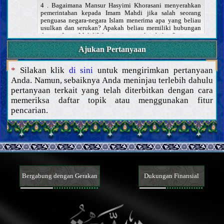
4 . Bagaimana Mansur Hasyimi Khorasani menyerahkan
pemerintahan kepada Imam Mahdi jika salah seorang
penguasa negara-negara Islam menerima apa yang beliau
usulkan dan serukan? Apakah beliau memiliki hubungan
dengan Imam Mahdi? Apa rencana praktis beliau?
Ajukan Pertanyaan
5 . Apakah Yang Mulia Mansur Hasyimi Khorasani
keturunan Imam Hasan bin Ali? Apakah di antara para
*
Silakan klik
di sini
untuk mengirimkan pertanyaan
pendamping beliau ada seseorang yang bernama atau
memiliki julukan Syu’aib bin Shalih?
Anda. Namun, sebaiknya Anda meninjau terlebih dahulu
pertanyaan terkait yang telah diterbitkan dengan cara
6 . Kami ingin mengetahui pendapat Yang Mulia Mansur
memeriksa daftar topik atau menggunakan fitur
mengenai hadis ini: Amirul Mukminin Ali berkata:
pencarian.
Rasulullah bersabda: “Akan keluar seorang lelaki dari
seberang Sungai Transoksiana yang disebut ‘Harits bin
Harrats.’ Di barisan depan pasukannyaa ada seorang lelaki
yang disebut ‘Mansur’, dan dia mempersiapkan jalan bagi
kekuasaan keluarga Muhammad, sebagaimana Quraisy
telah mempersiapkan jalan bagi kekuasaan Rasulullah.
Wajib bagi setiap mukmin untuk menolongnya.” (Aqd ad-
Durar, hal. 130)...
Bergabung dengan Gerakan
Dukungan Finansial
7 . Apakah permasalahan utama di dunia Islam menurut
Mansur Hasyimi Khorasani? Apakah beliau memiliki solusi
untuk itu?
8 . Mohon berikan penjelasan lebih lanjut terkait nama,
usia, kewarganegaraan, dan ciri-ciri fisik Yang Mulia