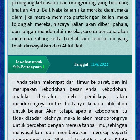
pemegang kekuasaan dan orang-orang yang beriman;
lihatlah Ahlul Bait Nabi kalian, jika mereka diam, maka
diam, jika mereka meminta pertolongan kalian, maka
tolonglah mereka, niscaya kalian akan diberi pahala,
dan jangan mendahului mereka, karena bencana akan
menimpa kalian; serta hal-hal lain semisal ini yang
telah diriwayatkan dari Ahlul Bait.
Jawaban untuk
Tanggal:
11/6/2022
Sub-Pertanyaan
1
Anda telah melompat dari timur ke barat, dan ini
merupakan kebodohan besar Anda. Kebodohan,
apabila diketahui oleh pemiliknya, akan
mendorongnya untuk bertanya kepada ahli ilmu
untuk belajar. Akan tetapi, apabila kebodohan itu
tidak disadari olehnya, maka ia akan mendorongnya
untuk berdebat dengan mereka tanpa ilmu, sehingga
menyusahkan dan memberatkan mereka; seperti
orang-orang yang Allah Ta’ala sifatkan dalam Kitab-