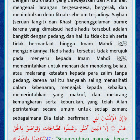
dengan hadis-hadis yang diriwayatkan dari Ahlul Bait
mengenai larangan tergesa-gesa, bergerak, dan
menimbulkan debu fitnah sebelum terjadinya Sayhah
(seruan langit) dan Khasf (penenggelaman bumi);
karena yang dimaksud hadis-hadis tersebut adalah
bangkit dengan pedang, dan hal itu tidak boleh serta
tidak bermanfaat hingga Imam Mahdi
mengizinkannya. Hadis-hadis tersebut tidak merujuk
pada menyeru kepada Imam Mahdi
,
memerintahkan untuk mencari dan menolong beliau,
atau melarang ketaatan kepada para zalim tanpa
pedang; karena hal itu hanyalah saling menasihati
dalam kebenaran, mengajak kepada kebaikan,
memerintahkan yang makruf, dan melarang
kemungkaran serta keburukan, yang telah Allah
perintahkan secara umum untuk setiap zaman;
﴿
إِنَّ الْإِنْسَانَ لَفِي
sebagaimana Dia telah berfirman:
إِلَّا الَّذِينَ آمَنُوا وَعَمِلُوا الصَّالِحَاتِ وَتَوَاصَوْا بِالْحَقِّ
خُسْرٍ
۝
﴾
وَتَوَاصَوْا بِالصَّبْرِ
;
“Sesungguhnya, manusia benar-
[2]