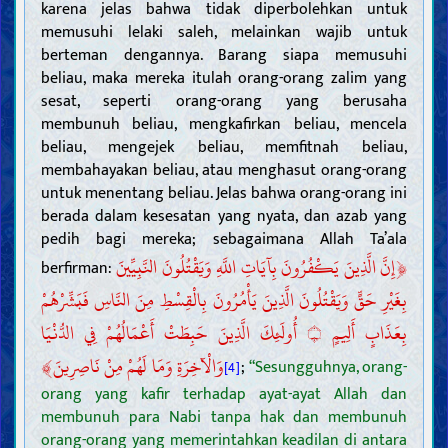
karena jelas bahwa tidak diperbolehkan untuk
memusuhi lelaki saleh, melainkan wajib untuk
berteman dengannya. Barang siapa memusuhi
beliau, maka mereka itulah orang-orang zalim yang
sesat, seperti orang-orang yang berusaha
membunuh beliau, mengkafirkan beliau, mencela
beliau, mengejek beliau, memfitnah beliau,
membahayakan beliau, atau menghasut orang-orang
untuk menentang beliau. Jelas bahwa orang-orang ini
berada dalam kesesatan yang nyata, dan azab yang
pedih bagi mereka; sebagaimana Allah Ta’ala
﴿
إِنَّ الَّذِينَ يَكْفُرُونَ بِآيَاتِ اللَّهِ وَيَقْتُلُونَ النَّبِيِّينَ
berfirman:
بِغَيْرِ حَقٍّ وَيَقْتُلُونَ الَّذِينَ يَأْمُرُونَ بِالْقِسْطِ مِنَ النَّاسِ فَبَشِّرْهُمْ
أُولَئِكَ الَّذِينَ حَبِطَتْ أَعْمَالُهُمْ فِي الدُّنْيَا
بِعَذَابٍ أَلِيمٍ
۝
﴾
وَالْآخِرَةِ وَمَا لَهُمْ مِنْ نَاصِرِينَ
;
“Sesungguhnya, orang-
[4]
orang yang kafir terhadap ayat-ayat Allah dan
membunuh para Nabi tanpa hak dan membunuh
orang-orang yang memerintahkan keadilan di antara