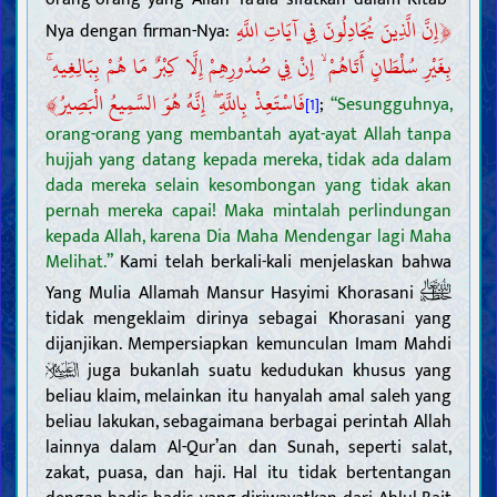
﴿
إِنَّ الَّذِينَ يُجَادِلُونَ فِي آيَاتِ اللَّهِ
Nya dengan firman-Nya:
بِغَيْرِ سُلْطَانٍ أَتَاهُمْ ۙ إِنْ فِي صُدُورِهِمْ إِلَّا كِبْرٌ مَا هُمْ بِبَالِغِيهِ ۚ
﴾
فَاسْتَعِذْ بِاللَّهِ ۖ إِنَّهُ هُوَ السَّمِيعُ الْبَصِيرُ
;
“Sesungguhnya,
[1]
orang-orang yang membantah ayat-ayat Allah tanpa
hujjah yang datang kepada mereka, tidak ada dalam
dada mereka selain kesombongan yang tidak akan
pernah mereka capai! Maka mintalah perlindungan
kepada Allah, karena Dia Maha Mendengar lagi Maha
Melihat.”
Kami telah berkali-kali menjelaskan bahwa
Yang Mulia Allamah Mansur Hasyimi Khorasani
tidak mengeklaim dirinya sebagai Khorasani yang
dijanjikan. Mempersiapkan kemunculan Imam Mahdi
juga bukanlah suatu kedudukan khusus yang
beliau klaim, melainkan itu hanyalah amal saleh yang
beliau lakukan, sebagaimana berbagai perintah Allah
lainnya dalam Al-Qur’an dan Sunah, seperti salat,
zakat, puasa, dan haji. Hal itu tidak bertentangan