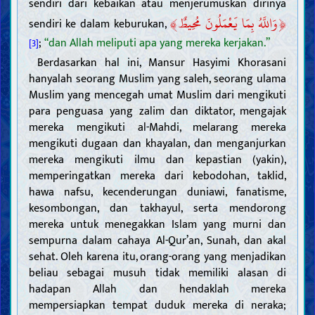
sendiri dari kebaikan atau menjerumuskan dirinya
﴾
﴿
وَاللَّهُ بِمَا يَعْمَلُونَ مُحِيطٌ
sendiri ke dalam keburukan,
;
“dan Allah meliputi apa yang mereka kerjakan.”
[3]
Berdasarkan hal ini, Mansur Hasyimi Khorasani
hanyalah seorang Muslim yang saleh, seorang ulama
Muslim yang mencegah umat Muslim dari mengikuti
para penguasa yang zalim dan diktator, mengajak
mereka mengikuti al-Mahdi, melarang mereka
mengikuti dugaan dan khayalan, dan menganjurkan
mereka mengikuti ilmu dan kepastian (yakin),
memperingatkan mereka dari kebodohan, taklid,
hawa nafsu, kecenderungan duniawi, fanatisme,
kesombongan, dan takhayul, serta mendorong
mereka untuk menegakkan Islam yang murni dan
sempurna dalam cahaya Al-Qur’an, Sunah, dan akal
sehat. Oleh karena itu, orang-orang yang menjadikan
beliau sebagai musuh tidak memiliki alasan di
hadapan Allah dan hendaklah mereka
mempersiapkan tempat duduk mereka di neraka;