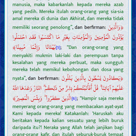
manusia, maka kabarkanlah kepada mereka azab
yang pedih. Mereka itulah orang-orang yang sia-sia
amal mereka di dunia dan Akhirat, dan mereka tidak
﴿
وَالَّذِينَ
memiliki seorang penolong”
, dan berfirman:
يُؤْذُونَ الْمُؤْمِنِينَ وَالْمُؤْمِنَاتِ بِغَيْرِ مَا اكْتَسَبُوا فَقَدِ احْتَمَلُوا
﴾
بُهْتَانًا وَإِثْمًا مُبِينًا
;
“Dan orang-orang yang
[5]
menyakiti mukmin laki-laki dan perempuan tanpa
kesalahan yang mereka perbuat, maka sungguh
mereka telah memikul kebohongan dan dosa yang
﴿
يَكَادُونَ يَسْطُونَ بِالَّذِينَ يَتْلُونَ
nyata”
, dan berfirman:
عَلَيْهِمْ آيَاتِنَا ۗ قُلْ أَفَأُنَبِّئُكُمْ بِشَرٍّ مِنْ ذَلِكُمُ ۗ النَّارُ وَعَدَهَا اللَّهُ
﴾
الَّذِينَ كَفَرُوا ۖ وَبِئْسَ الْمَصِيرُ
;
“Hampir saja mereka
[6]
menyerang orang-orang yang membacakan ayat-ayat
Kami kepada mereka! Katakanlah: ‘Haruskah aku
beritakan kepada kalian sesuatu yang lebih buruk
daripada itu?! Neraka yang Allah telah janjikan bagi
orang-orang kafir, dan itulah seburuk-buruk tempat