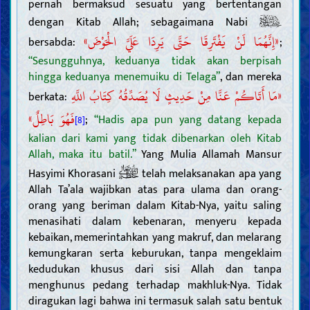
pernah bermaksud sesuatu yang bertentangan
dengan Kitab Allah; sebagaimana Nabi
«إِنَّهُمَا لَنْ يَفْتَرِقَا حَتَّى يَرِدَا عَلَيَّ الْحَوْضَ»
bersabda:
;
“Sesungguhnya, keduanya tidak akan berpisah
hingga keduanya menemuiku di Telaga”
, dan mereka
«مَا أَتَاكُمْ عَنَّا مِنْ حَدِيثٍ لَا يُصَدِّقُهُ كِتَابُ اللَّهِ
berkata:
فَهُوَ بَاطِلٌ»
;
“Hadis apa pun yang datang kepada
[8]
kalian dari kami yang tidak dibenarkan oleh Kitab
Allah, maka itu batil.”
Yang Mulia Allamah Mansur
Hasyimi Khorasani
telah melaksanakan apa yang
Allah Ta’ala wajibkan atas para ulama dan orang-
orang yang beriman dalam Kitab-Nya, yaitu saling
menasihati dalam kebenaran, menyeru kepada
kebaikan, memerintahkan yang makruf, dan melarang
kemungkaran serta keburukan, tanpa mengeklaim
kedudukan khusus dari sisi Allah dan tanpa
menghunus pedang terhadap makhluk-Nya. Tidak
diragukan lagi bahwa ini termasuk salah satu bentuk