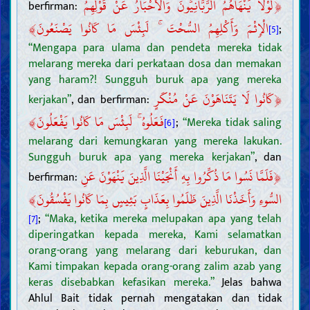
﴿
لَوْلَا يَنْهَاهُمُ الرَّبَّانِيُّونَ وَالْأَحْبَارُ عَنْ قَوْلِهِمُ
berfirman:
﴾
الْإِثْمَ وَأَكْلِهِمُ السُّحْتَ ۚ لَبِئْسَ مَا كَانُوا يَصْنَعُونَ
;
[5]
“Mengapa para ulama dan pendeta mereka tidak
melarang mereka dari perkataan dosa dan memakan
yang haram?! Sungguh buruk apa yang mereka
﴿
كَانُوا لَا يَتَنَاهَوْنَ عَنْ مُنْكَرٍ
kerjakan”
, dan berfirman:
﴾
فَعَلُوهُ ۚ لَبِئْسَ مَا كَانُوا يَفْعَلُونَ
;
“Mereka tidak saling
[6]
melarang dari kemungkaran yang mereka lakukan.
Sungguh buruk apa yang mereka kerjakan”
, dan
﴿
فَلَمَّا نَسُوا مَا ذُكِّرُوا بِهِ أَنْجَيْنَا الَّذِينَ يَنْهَوْنَ عَنِ
berfirman:
﴾
السُّوءِ وَأَخَذْنَا الَّذِينَ ظَلَمُوا بِعَذَابٍ بَئِيسٍ بِمَا كَانُوا يَفْسُقُونَ
;
“Maka, ketika mereka melupakan apa yang telah
[7]
diperingatkan kepada mereka, Kami selamatkan
orang-orang yang melarang dari keburukan, dan
Kami timpakan kepada orang-orang zalim azab yang
keras disebabkan kefasikan mereka.”
Jelas bahwa
Ahlul Bait tidak pernah mengatakan dan tidak