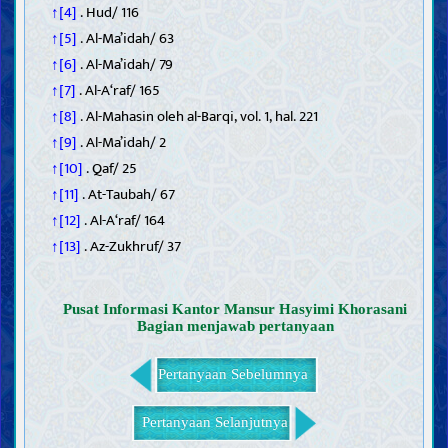
↑[4]
. Hud/ 116
↑[5]
. Al-Ma’idah/ 63
↑[6]
. Al-Ma’idah/ 79
↑[7]
. Al-A‘raf/ 165
↑[8]
. Al-Mahasin oleh al-Barqi, vol. 1, hal. 221
↑[9]
. Al-Ma’idah/ 2
↑[10]
. Qaf/ 25
↑[11]
. At-Taubah/ 67
↑[12]
. Al-A‘raf/ 164
↑[13]
. Az-Zukhruf/ 37
Pusat Informasi Kantor Mansur Hasyimi Khorasani
Bagian menjawab pertanyaan
Pertanyaan Sebelumnya
Pertanyaan Selanjutnya