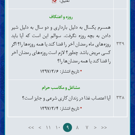
تعلیق:
تخصص درآمده‌اند و در فرض، فرد بازاریاب و فروشنده را
یکی از طرفین عامل در مضاربه محسوب کنیم، آن گاه آیا
روزه و اعتکاف
نمی‌توان همانند دیگر عاملان برای وی سهمی از سود و
همسرم یکسال به دلیل بارداری و دو سال به دلیل شیر
زیان انجام کار مشخص کرد؟
دادن به بچه روزه نگرفت. سوالم این است که آیا باید
روزه‌های ماه رمضان آخر را قضا کند یا همه روزه‌ها را؟ اگر
۳۳۹
کسی مریض باشد چطور؟ لازم است روزه‌های رمضان آخر
را قضا کند یا همه رمضان‌ها را؟
*
تاریخ انتشار: ۱۳۹۷/۳/۶
مشاغل و مکاسب حرام
آیا اعتصاب غذا در زندان کاری شرعی و جایز است؟
۳۳۸
*
تاریخ انتشار: ۱۳۹۷/۳/۴
>>
>
۱۱
۱۰
۹
۸
۷
<
<<