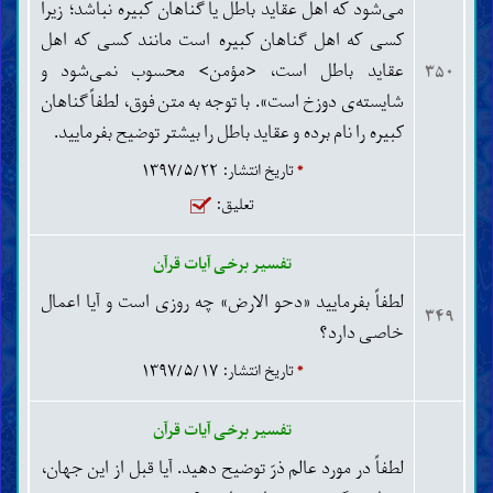
می‌شود که اهل عقاید باطل یا گناهان کبیره نباشد؛ زیرا
کسی که اهل گناهان کبیره است مانند کسی که اهل
عقاید باطل است، <مؤمن> محسوب نمی‌شود و
۳۵۰
شایسته‌ی دوزخ است». با توجه به متن فوق، لطفاً گناهان
کبیره را نام برده و عقاید باطل را بیشتر توضیح بفرمایید.
*
تاریخ انتشار: ۱۳۹۷/۵/۲۲
تعلیق:
تفسیر برخی آیات قرآن
لطفاً بفرمایید «دحو الارض» چه روزی است و آیا اعمال
۳۴۹
خاصی دارد؟
*
تاریخ انتشار: ۱۳۹۷/۵/۱۷
تفسیر برخی آیات قرآن
لطفاً در مورد عالم ذرّ توضیح دهید. آیا قبل از این جهان،