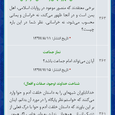
زکات، خمس، صدقه و وقف
برخی معتقدند که منصور موعود در روایات اسلامی، اهل
روزه و اعتکاف
یمن است و در آنجا ظهور می‌کند، نه خراسان و یمانی
۳۶۳
خوردنی‌ها و آشامیدنی‌ها
محسوب می‌شود، نه خراسانی. نظر شما در این باره
شکار و ذبح حیوانات
چیست؟
نذر، عهد و سوگند
حج، عمره و زیارت
*
تاریخ انتشار: ۱۳۹۷/۸/۱۱
جهاد، دفاع و هجرت
امر به معروف و نهی از منکر
نماز جماعت
حدود و تعزیرات
آیا زن می‌تواند امام جماعت باشد؟
۳۶۲
قصاص و دیات
ولایت، قضاوت و شهادت
*
تاریخ انتشار: ۱۳۹۷/۷/۱۵
حَجْر (ممنوعیّت از تصرّفات مالی)
مشاغل و مکاسب حرام
شناخت خداوند (وجود، صفات و افعال)
عقود و معاملات
خداناباوران شبهه‌ای را به داستان خلقت آدم و حوا وارد
خرید، فروش، اجاره و رهن
هبه، ودیعه، عاریه، قرض و حواله
می‌کنند که خواستم نظر پایگاه را در مورد آن بدانم. اینان
مضاربه، مزارعه، مساقات، شرکت و صلح
بر این باورند که داستان خلقت آدم و حوا با درک فعلی از
ضمانت، کفالت و وکالت
ژنتیک انسانی همخوانی ندارد. به طور خاص، اگر همه‌ی
۳۶۱
نکاح، حجاب و روابط جنسی