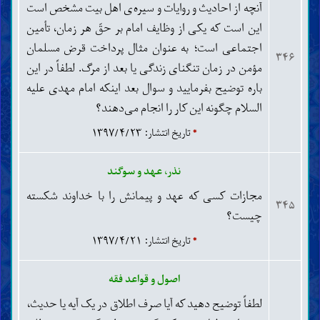
آنچه از احادیث و روایات و سیره‌ی اهل بیت مشخص است
داروهای مسکن با دوز بالا که موجب کاهش هوشیاری و
این است که یکی از وظایف امام بر حقّ هر زمان، تأمین
تسریع مرگ می‌شوند، از روش‌های اُتانازی به حساب
اجتماعی است؛ به عنوان مثال پرداخت قرض مسلمان
می‌آیند. نظر اسلام در این مورد چیست؟
۳۴۶
مؤمن در زمان تنگنای زندگی یا بعد از مرگ. لطفاً در این
باره توضیح بفرمایید و سوال بعد اینکه امام مهدی علیه
السلام چگونه این کار را انجام می‌دهند؟
*
تاریخ انتشار: ۱۳۹۷/۴/۲۳
نذر، عهد و سوگند
مجازات کسی که عهد و پیمانش را با خداوند شکسته
۳۴۵
چیست؟
*
تاریخ انتشار: ۱۳۹۷/۴/۲۱
اصول و قواعد فقه
لطفاً توضیح دهید که آیا صرف اطلاق در یک آیه یا حدیث،