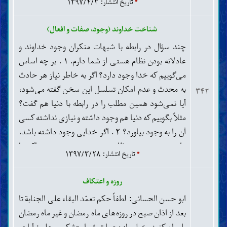
*
تاریخ انتشار: ۱۳۹۷/۴/۳
شناخت خداوند (وجود، صفات و افعال)
چند سؤال در رابطه با شبهات منکران وجود خداوند و
عادلانه بودن نظام هستی از شما دارم. ۱ . بر چه اساس
می‌گوییم که خدا وجود دارد؟ اگر به خاطر نیاز هر حادث
به محدث و عدم امکان تسلسل این سخن گفته می‌شود،
۳۴۲
آیا نمی‌شود همین مطلب را در رابطه با دنیا هم گفت؟
مثلاً بگوییم که دنیا هم وجود داشته و نیازی نداشته کسی
آن را به وجود بیاورد؟ ۲ . اگر خدایی وجود داشته باشد،
ما به جبری بودن نظام هستی پی می‌بریم؛ چراکه ما
*
تاریخ انتشار: ۱۳۹۷/۳/۲۸
ناخواسته و بدون میل خودمان به وجود آمده‌ایم و باید یک
سری دستورات که خدا داده است را انجام دهیم و اگر
روزه و اعتکاف
انجام ندهیم مجازات خواهیم شد و حتی حق گرفتن
ابو حسن الحسانی: لطفاً حکم تعمّد البقاء علی الجنابة تا
زندگی خودمان را هم نداریم. این چگونه قابل توجیه
بعد از اذان صبح در روزه‌های ماه رمضان و غیر ماه رمضان
است؟ ۳ . آیا این عادلانه است که اگر کسی از دین خارج