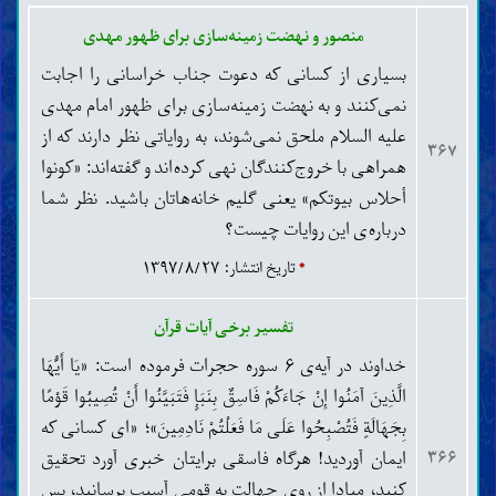
روح، جن و فرشتگان
منصور و نهضت زمینه‌سازی برای ظهور مهدی
برزخ، قیامت، بهشت و دوزخ
رجعت، حلول و تناسخ
بسیاری از کسانی که دعوت جناب خراسانی را اجابت
شناخت ایمان و کفر
نمی‌کنند و به نهضت زمینه‌سازی برای ظهور امام مهدی
ایمان و مراتب آن
علیه السلام ملحق نمی‌شوند، به روایاتی نظر دارند که از
کفر و مراتب آن
۳۶۷
ادیان، مذاهب و فرقه‌ها
همراهی با خروج‌کنندگان نهی کرده‌اند و گفته‌اند: «کونوا
اخلاق
أحلاس بیوتکم» یعنی گلیم خانه‌هاتان باشید. نظر شما
درباره‌ی این روایات چیست؟
مکارم اخلاق
تزکیه و تهذیب نفس
*
تاریخ انتشار: ۱۳۹۷/۸/۲۷
ذکر، دعا، توکّل و توسّل
توبه، استغفار و جبران گذشته
نیکی با پدر و مادر و خویشاوندان
تفسیر برخی آیات قرآن
بخشندگی و رسیدگی به نیازمندان
خداوند در آیه‌ی ۶ سوره حجرات فرموده است: «يَا أَيُّهَا
عفّت، حیا و غیرت
ادب، گذشت و فرو خوردن خشم
الَّذِينَ آمَنُوا إِنْ جَاءَكُمْ فَاسِقٌ بِنَبَإٍ فَتَبَيَّنُوا أَنْ تُصِيبُوا قَوْمًا
رذائل اخلاق
بِجَهَالَةٍ فَتُصْبِحُوا عَلَى مَا فَعَلْتُمْ نَادِمِينَ»؛ «ای کسانی که
گناهان کبیره
ایمان آوردید! هرگاه فاسقی برایتان خبری آورد تحقیق
۳۶۶
دروغ، غیبت و بهتان
کنید، مبادا از روی جهالت به قومی آسیب برسانید، پس
سبّ و لعن ناروا