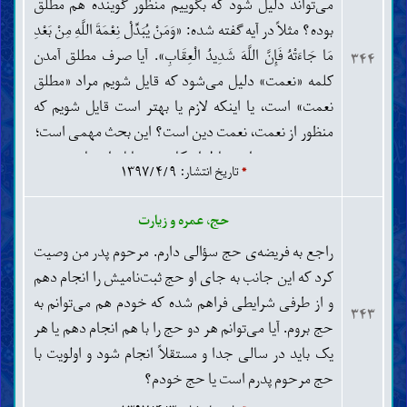
می‌تواند دلیل شود که بگوییم منظور گوینده هم مطلق
بوده؟ مثلاً در آیه گفته شده: «وَمَنْ يُبَدِّلْ نِعْمَةَ اللَّهِ مِنْ بَعْدِ
مَا جَاءَتْهُ فَإِنَّ اللَّهَ شَدِيدُ الْعِقَابِ». آیا صرف مطلق آمدن
۳۴۴
کلمه «نعمت» دلیل می‌شود که قایل شویم مراد «مطلق
نعمت» است، یا اینکه لازم یا بهتر است قایل شویم که
منظور از نعمت، نعمت دین است؟ این بحث مهمی است؛
چون در نحوه استنباط احکام و مسایل اعتقادی نقش
*
تاریخ انتشار: ۱۳۹۷/۴/۹
مهمی دارد.
حج، عمره و زیارت
راجع به فریضه‌ی حج سؤالی دارم. مرحوم پدر من وصیت
کرد که این جانب به جای او حج ثبت‌نامیش را انجام دهم
و از طرفی شرایطی فراهم شده که خودم هم می‌توانم به
۳۴۳
حج بروم. آیا می‌توانم هر دو حج را با هم انجام دهم یا هر
یک باید در سالی جدا و مستقلاً انجام شود و اولویت با
حج مرحوم پدرم است یا حج خودم؟