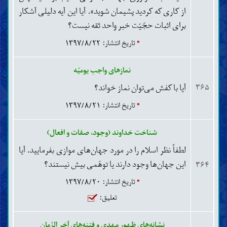
تکبّر و حسد
از کاری که کردید پشیمان شوید». آیا این آیه دلیلی آشکار
بی‌تابی در مصیبت
برای اثبات حجّیّت خبر واحد ثقه نیست؟
آثار گناه
*
تاریخ انتشار: ۱۳۹۷/۸/۲۲
احکام
اصول و قواعد فقه
نمازهای واجب یومیّه
طهارات و نجاسات
جنابت، حیض، نفاس، استحاضه و یائسگی
آیا با کفش می‌توان نماز خواند؟
۳۶۵
طب و تداوی
*
تاریخ انتشار: ۱۳۹۷/۸/۲۱
پوشش و آرایش
وضو، غسل و تیمّم
نماز
شناخت خداوند (وجود، صفات و افعال)
اذان و اقامه
لطفاً نظر اسلام را در مورد جهان‌های موازی بفرمایید. آیا
نمازهای واجب یومیّه
این جهان‌ها وجود دارند یا توهّمی بیش نیستند؟
نماز جماعت
۳۶۴
نماز مسافر
*
تاریخ انتشار: ۱۳۹۷/۸/۲۰
نماز قضاء
نماز جمعه و عیدین
تعلیق:
نماز آیات
نمازهای مستحب
نشانه‌های ظهور مهدی و فتنه‌های آخر الزّمان
مسجد