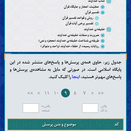
کتاب خداوند
حجّیّت، اعجاز و جایگاه قرآن
تفسیر قرآن
روش و قواعد تفسیر قرآن
تفسیر برخی آیات قرآن
خلیفه‌ی خداوند
ضرورت و صفات خلیفه‌ی خداوند
طریقه‌ی شناخت خلیفه‌ی خداوند (معجزه و نص)
روایات رسیده از خلفاء خداوند (واحد و متواتر)
عقاید
جدول زیر، حاوی همه‌ی پرسش‌ها و پاسخ‌های منتشر شده در این
شناخت خداوند (وجود، صفات و افعال)
پایگاه اسلامی است. در صورتی که مایل به مشاهده‌ی پرسش‌ها و
شناخت خلفاء خداوند
پاسخ‌های مهم‌تر هستید،
اینجا
را کلیک کنید.
پیامبران
پیامبر خاتم
ویژگی‌های پیامبر خاتم
>>
>
۱۱
۱۰
۹
۸
۷
<
<<
یاران و همسران پیامبر خاتم
عترت و اهل بیت پیامبر خاتم
رفتن
رفتن به
مهدی
به کد
صفحه
وجود مهدی و ویژگی‌های او
منصور و نهضت زمینه‌سازی برای ظهور مهدی
نشانه‌های ظهور مهدی و فتنه‌های آخر الزّمان
کد
موضوع و متن پرسش
شناخت آخرت