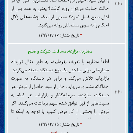
را بیان کنید. خیلی از زحمات شما متشکریم. علی: آیا در
شود و در واقع مرتد نامیده شود باید کشته شود؟ آیا حقّ
۳۴۱
حالت جنابت می‌توان روزه گرفت؟ یعنی به عمد پس از
تبلیغ راهی که یافته است را ندارد؟ آیا این با آزادی انسان
اذان صبح غسل نمود؟ ممنون از اینکه چشمه‌های زلال
و اختیار او منافات ندارد؟
احکام را به سوی مسلمانان روانه می‌کنید.
*
تاریخ انتشار: ۱۳۹۷/۳/۱۶
مضاربه، مزارعه، مساقات، شرکت و صلح
لطفاً مضاربه را تعریف بفرمایید. به طور مثال قرارداد
مضاربه‌ای برای ساختن یک نوع دستگاه منعقد می‌گردد.
بازاریاب تلاش می‌کند و برای هر دستگاه به صورت
جداگانه مشتری می‌یابد. حال از سود حاصل از فروش هر
۳۴۰
دستگاه، سازنده، سرمایه‌گذار و بازاریاب هر کدام به
نسبت‌های از قبل توافق شده سهم برداشت می‌کنند. اگر
فروش را بخشی از کار فرض کنیم، با توجه به اینکه تا
فروشی نباشد تولید بی‌معناست و نیز در عصر حاضر
*
تاریخ انتشار: ۱۳۹۷/۳/۱۵
فروش و بازاریابی، روش‌های ویژه‌ای داشته و در قالب