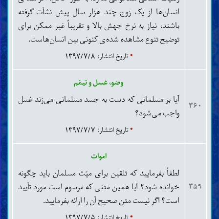
شیر دادن، حضانت و تربیت کودکان
انسان‌ها از یک زوج چند هزار سال پیش نشأت گرفته
طلاق، لعان، ایلاء و عدّه
باشند، نیاز به نرخ جهش بالا و تقریباً غیر ممکن برای
وصیّت و ارث
توضیح تنوع مشاهده شده‌ی کنونی بین انسان‌هاست.
اموات
*
تاریخ انتشار: ۱۳۹۷/۷/۸
مسائل مستحدثه (نوپیدا)
وضو، غسل و تیمّم
آیا بر مسلمانی که دست به جسد مسلمانی می‌زند غسل
۳۶۰
واجب می‌شود؟
*
تاریخ انتشار: ۱۳۹۷/۷/۷
اموات
لطفاً بفرمایید که تلقین برای میّت مسلمان باید چگونه
خوانده شود؟ آیا همین متنی که مرسوم است مورد تأیید
۳۵۹
است؟ اگر نیست متن صحیح آن را ارائه بفرمایید.
*
تاریخ انتشار: ۱۳۹۷/۷/۵