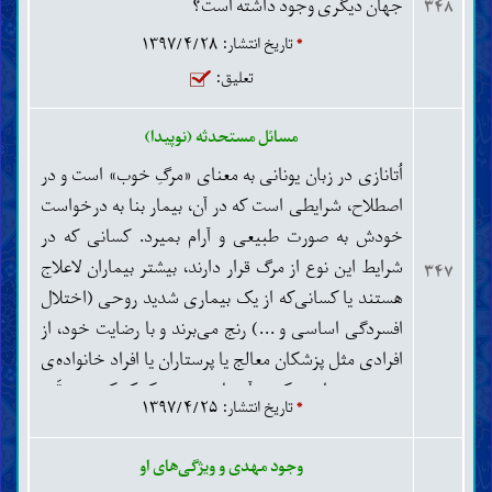
جهان دیگری وجود داشته است؟
۳۴۸
*
تاریخ انتشار: ۱۳۹۷/۴/۲۸
تعلیق:
مسائل مستحدثه (نوپیدا)
اُتانازی در زبان یونانی به معنای «مرگِ خوب» است و در
اصطلاح، شرایطی است که در آن، بیمار بنا به درخواست
خودش به صورت طبیعی و آرام بمیرد. کسانی که در
شرایط این نوع از مرگ قرار دارند، بیشتر بیماران لاعلاج
۳۴۷
هستند یا کسانی‌که از یک بیماری شدید روحی (اختلال
افسردگی اساسی و ...) رنج می‌برند و با رضایت خود، از
افرادی مثل پزشکان معالج یا پرستاران یا افراد خانواده‌ی
خود می‌خواهند که به آن‌ها در مردن کمک کنند. توقّف
*
تاریخ انتشار: ۱۳۹۷/۴/۲۵
روند درمان یک بیمار، قطع سِرُم و تغذیه وریدی، قطع
اکسیژن، جلوگیری از دیالیز و جدا کردن فرد از
وجود مهدی و ویژگی‌های او
دستگاه‌های حمایتی ارگان‌های حیاتی، همچنین دادن