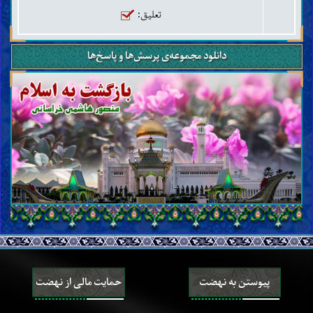
تعلیق:
زکات، خمس، صدقه و وقف
روزه و اعتکاف
خوردنی‌ها و آشامیدنی‌ها
دانلود مجموعه‌ی پرسش‌ها و پاسخ‌ها
شکار و ذبح حیوانات
نذر، عهد و سوگند
حج، عمره و زیارت
جهاد، دفاع و هجرت
امر به معروف و نهی از منکر
حدود و تعزیرات
قصاص و دیات
ولایت، قضاوت و شهادت
حَجْر (ممنوعیّت از تصرّفات مالی)
مشاغل و مکاسب حرام
عقود و معاملات
خرید، فروش، اجاره و رهن
هبه، ودیعه، عاریه، قرض و حواله
مضاربه، مزارعه، مساقات، شرکت و صلح
پیوستن به نهضت
حمایت مالی از نهضت
ضمانت، کفالت و وکالت
نکاح، حجاب و روابط جنسی