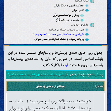
کتاب خداوند
حجّیّت، اعجاز و جایگاه قرآن
تفسیر قرآن
روش و قواعد تفسیر قرآن
تفسیر برخی آیات قرآن
خلیفه‌ی خداوند
ضرورت و صفات خلیفه‌ی خداوند
طریقه‌ی شناخت خلیفه‌ی خداوند (معجزه و نص)
روایات رسیده از خلفاء خداوند (واحد و متواتر)
عقاید
جدول زیر، حاوی همه‌ی پرسش‌ها و پاسخ‌های منتشر شده در این
شناخت خداوند (وجود، صفات و افعال)
پایگاه اسلامی است. در صورتی که مایل به مشاهده‌ی پرسش‌ها و
شناخت خلفاء خداوند
پاسخ‌های مهم‌تر هستید،
اینجا
را کلیک کنید.
پیامبران
پیامبر خاتم
پرسش‌ها و پاسخ‌ها درباره‌ی
طریقه‌ی شناخت خلیفه‌ی خداوند (معجزه و نص)
ویژگی‌های پیامبر خاتم
یاران و همسران پیامبر خاتم
عترت و اهل بیت پیامبر خاتم
شماره
موضوع و متن پرسش
مهدی
وجود مهدی و ویژگی‌های او
منصور و نهضت زمینه‌سازی برای ظهور مهدی
خواهشمندم به سؤالات زیر پاسخ بفرمایید: ۱ . «الهام» به
نشانه‌های ظهور مهدی و فتنه‌های آخر الزّمان
چه معناست؟ ۲ . آیا الهام به یک شخص، برای او یقین‌آور
شناخت آخرت