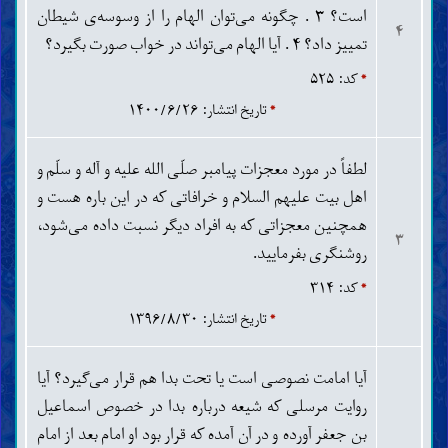
است؟ ۳ . چگونه می‌توان الهام را از وسوسه‌ی شیطان
روح، جن و فرشتگان
۴
برزخ، قیامت، بهشت و دوزخ
تمییز داد؟ ۴ . آیا الهام می‌تواند در خواب صورت بگیرد؟
رجعت، حلول و تناسخ
*
کد: ۵۲۵
شناخت ایمان و کفر
ایمان و مراتب آن
*
تاریخ انتشار: ۱۴۰۰/۶/۲۶
کفر و مراتب آن
ادیان، مذاهب و فرقه‌ها
لطفاً در مورد معجزات پیامبر صلّی الله علیه و آله و سلّم و
اخلاق
اهل بیت علیهم السلام و خرافاتی که در این باره هست و
مکارم اخلاق
همچنین معجزاتی که به افراد دیگر نسبت داده می‌شود،
تزکیه و تهذیب نفس
۳
ذکر، دعا، توکّل و توسّل
روشنگری بفرمایید.
توبه، استغفار و جبران گذشته
*
کد: ۳۱۴
نیکی با پدر و مادر و خویشاوندان
بخشندگی و رسیدگی به نیازمندان
*
تاریخ انتشار: ۱۳۹۶/۸/۳۰
عفّت، حیا و غیرت
ادب، گذشت و فرو خوردن خشم
آیا امامت نصوصی است یا تحت بدا هم قرار می‌گیرد؟ آیا
رذائل اخلاق
گناهان کبیره
روایت مرسلی که شیعه درباره بدا در خصوص اسماعیل
دروغ، غیبت و بهتان
بن جعفر آورده و در آن آمده که قرار بود او امام بعد از امام
سبّ و لعن ناروا