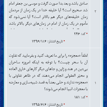
صادق باشد و بعد بدا صورت گرفت و موسی بن جعفر امام
تکبّر و حسد
بی‌تابی در مصیبت
شد صحیح است؟ آیا خلیفه خدا در یک زمان از مردمان
۲
آثار گناه
زمان خلیفه‌های دیگر هم بالاتر است؟ آیا نمی‌شود که
احکام
مأموم در یک زمان از امام در زمان‌های دیگر بالاتر باشد
اصول و قواعد فقه
یعنی اگر آن مأموم در زمان آن امام می‌زیست خود امام
طهارات و نجاسات
*
کد: ۲۴۶
می‌شد؟ آیا امام از لحاظ جسمی هم از همه قوی‌تر است؟
جنابت، حیض، نفاس، استحاضه و یائسگی
*
تاریخ انتشار: ۱۳۹۶/۱/۶
آیا حدیث «سلمان منا اهل البیت» دلالت بر رسیدن
طب و تداوی
سلمان به عصمت می‌کند؟ آیا می‌شود دیگران هم به
پوشش و آرایش
لطفاً «معجزه» را برای ما تعریف کنید و بفرمایید که تفاوت
وضو، غسل و تیمّم
درجه عصمت برسند؟
آن با سحر چیست؟ با توجّه به اینکه امروزه ساحران
نماز
اذان و اقامه
بی‌دین در هند و ژاپن و جاهای دیگر کارهای خارق العاده
نمازهای واجب یومیّه
و محیّر العقولی انجام می‌دهند که در ظاهر تفاوتی با
نماز جماعت
«معجزه» ندارند و حتّی بعضاً به قصد شبیه‌سازی و معارضه
نماز مسافر
۱
نماز قضاء
با معجزات انبیا انجام می‌شوند!
نماز جمعه و عیدین
*
کد: ۱۸۱
نماز آیات
نمازهای مستحب
*
تاریخ انتشار: ۱۳۹۵/۶/۶
مسجد