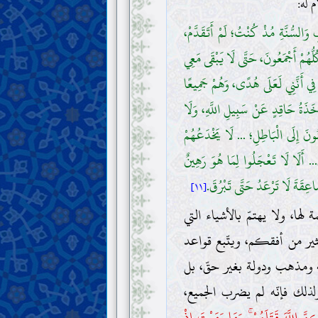
 له:
 وَالسُّنَّةِ مُذْ كُنْتُ؛ لَمْ أَتَقَدَّمْ،
ُ كُلُّهُمْ أَجْمَعُونَ، حَتَّى لَا يَبْقَى مَعِي
فِي أَنَّنِي لَعَلَى هُدًى، وَهُمْ جَمِيعًا
َذَةُ حَاقِدٍ عَنْ سَبِيلِ اللَّهِ، وَلَا
نُونَ إِلَى الْبَاطِلِ؛ ... لَا يَخْدَعُهُمْ
نَ... أَلَا لَا تَعْجَلُوا لِمَا هُوَ رَهِينٌ
عِقَةَ لَا تَرْعَدُ حَتَّى تَبْرُقَ.
[١١]
ها، ولا يهتمّ بالأشياء التي
كثير من أفقكم، ويتّبع قواعد
قة ومذهب ودولة بغير حقّ، بل
 ولذلك فإنّه لم يضرب الجميع،
ِنَّ اللَّهَ قَتَلَهُمْ ۚ وَمَا رَمَيْتَ إِذْ