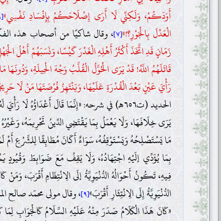
أَوَدَكُمْ، وَلَكِنِّي لَا أَرَى إِصْلَاحَكُمْ بِإِفْسَادِ نَفْسِي»
[٦]
الْعَدْلَ بِالْجَوْرِ؟!»
، وقال شاكيًا من أصحاب هذه الفكر
[٧]
زَمَانٍ قَدِ اتَّخَذَ أَكْثَرُ أَهْلِهِ الْغَدْرَ كَيْسًا، وَنَسَبَهُمْ أَهْلُ الْجَه
قَاتَلَهُمُ اللَّهُ! قَدْ يَرَى الْحُوَّلُ الْقُلَّبُ وَجْهَ الْحِيلَةِ، وَدُونَهَا مَان
رَأْيَ عَيْنٍ بَعْدَ الْقُدْرَةِ عَلَيْهَا، وَيَنْتَهِزُ فُرْصَتَهَا مَنْ لَا حَرِيجَة
الحديد (ت٦٥٦هـ) في شرحه: «إِنَّمَا قَالَ أَعْدَاؤُهُ لَا رَأْيَ لَه
يَرَى خِلَافَهَا، وَلَا يَعْمَلُ بِمَا يَقْتَضِي الدِّينُ تَحْرِيمَهُ، وَغَيْرُهُ 
مَا يَسْتَصْلِحُهُ وَيَسْتَوْقِفُهُ، سَوَاءٌ أَكَانَ مُطَابِقًا لِلشَّرْعِ أَمْ ل
بِمَا يُؤَدِّي إلَيْهِ اجْتِهَادُهُ، وَلَا يَقِفُ مَعَ ضَوَابِطَ وَقُيُودٍ يَمْ
فِيهِ، تَكُونُ أَحْوَالُهُ الدُّنْيَوِيَّةُ إلَى الِانْتِظَامِ أَقْرَبَ، وَمَنْ
الدُّنْيَوِيَّةُ إِلَى الِانْتِثَارِ أَقْرَبَ»
[٩]
«كَانَ هَذَا الْكَلَامُ صَدَرَ مِنْهُ عَلَيْهِ السَّلَامُ كَالْجَوَابِ لِمَا كَ