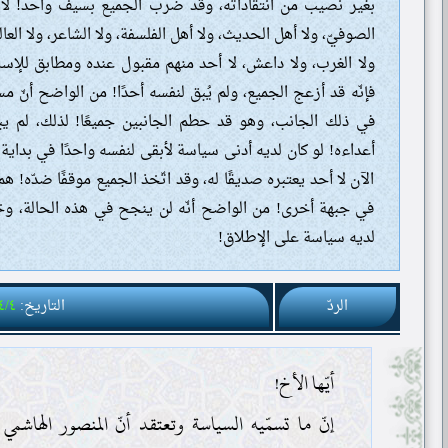
بغير نصيب من انتقاداته، وقد ضرب الجميع بسيف واحد! لا الشي
الصوفيّ، ولا أهل الحديث، ولا أهل الفلسفة، ولا الشاعر، ولا العالم
ولا الغرب، ولا داعش، لا أحد منهم مقبول عنده ومطابق للإسل
فإنّه قد أزعج الجميع، ولم يُبق لنفسه أحدًا! من الواضح أنّ مسل
في ذلك الجانب، وهو قد حطم الجانبين جميعًا! لذلك، لم ي
أعداءه! لو كان لديه أدنى سياسة لأبقى لنفسه واحدًا في بداية 
الآن لا أحد يعتبره صديقًا له، وقد اتّخذ الجميع موقفًا ضدّه!
في جبهة أخرى! من الواضح أنّه لن ينجح في هذه الحالة، وخي
لديه سياسة على الإطلاق!
الردّ
التاريخ:
٤/٤
أيّها الأخ!
إنّ ما تسمّيه السياسة وتعتقد أنّ المنصور الهاشمي