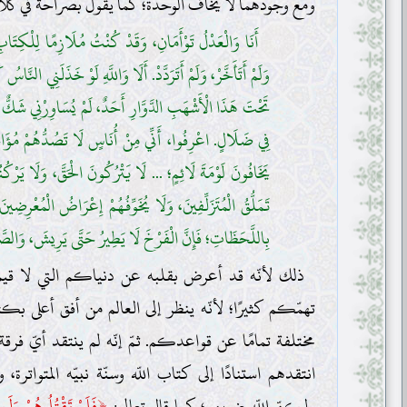
ومع وجودهما لا يخاف الوحدة؛ كما يقول بصراحة في كلام
أَنَا وَالْعَدْلُ تَوْأَمَانِ، وَقَدْ كُنْتُ مُلَازِمًا لِلْكِتَابِ
وَلَمْ أَتَأَخَّرْ، وَلَمْ أَتَرَدَّدْ. أَلَا وَاللَّهِ لَوْ خَذَلَنِي النَّاس
تَحْتَ هَذَا الْأَشْهَبِ الدَّوَّارِ أَحَدٌ، لَمْ يُسَاوِرْنِي شَكٌّ 
فِي ضَلَالٍ. اعْرِفُوا، أَنِّي مِنْ أُنَاسٍ لَا تَصُدُّهُمْ مُؤَاخ
يَخَافُونَ لَوْمَةَ لَائِمٍ؛ ... لَا يَتْرُكُونَ الْحَقَّ، وَلَا يَرْكُ
تَمَلُّقُ الْمُتَزَلِّفِينَ، وَلَا يُخَوِّفُهُمْ إِعْرَاضُ الْمُعْرِضِي
بِاللَّحَظَاتِ؛ فَإِنَّ الْفَرْخَ لَا يَطِيرُ حَتَّى يَرِيشَ، وَالصَّا
ذلك لأنّه قد أعرض بقلبه عن دنياكم التي لا قيمة ل
تهمّكم كثيرًا؛ لأنّه ينظر إلى العالم من أفق أعلى ب
مختلفة تمامًا عن قواعدكم. ثمّ إنّه لم ينتقد أيّ فر
انتقدهم استنادًا إلى كتاب اللّه وسنّة نبيّه المتواترة،
﴿
ولكنّ اللّه ضربهم؛ كما قال تعالى:
فَلَمْ تَقْتُلُوهُمْ وَلَك