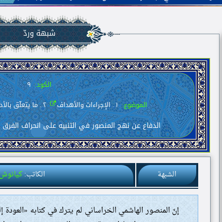
شبهة وردّ
الكود:
٩
الموضوع:
١ . الإجراءات والأهداف
٢ . ما يتعلّق بالأديان والمذاهب والفِرَق
الدفاع عن نهج المنصور في التنبيه على انحراف الفرق و
الشبهة
الكاتب:
كيانوش 
إنّ المنصور الهاشمي الخراساني لم يترك في كتابه «العودة إ