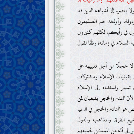
لا ينصره إلّا أشباهه الذين قد
 ودولة، وأولئك هم الصدّيقون
ون في رأيكم، لكنّهم كثيرون
ه السلام في زمانه؛ وفقًا لقول
ولا خجلًا من أجل تنبيهه على
ى يقينيّات الإسلام ومشتركات
مييز واستثناء إلى الإسلام
أنّ الندم والخجل ينبغيان لمن
 هو النادم والخجل في الدنيا
ميع الفرق والمذاهب والدول
ظر إلى أنّه من الممكن لجميعهم