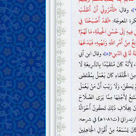
، وقال:
«تَأْمُرُونِّي أَنْ أَطْلُبَ
ة المعوجّة:
«لَقَدْ أَصْبَحْنَا فِي
ْلِ فِيهِ إِلَى حُسْنِ الْحِيلَةِ، مَا لَهُمْ؟
ِعٌ مِنْ أَمْرِ اللَّهِ وَنَهْيِهِ، فَيَدَعُهَا
َ لَهُ فِي الدِّينِ»
، وقال ابن أبي
[٨]
ُ، لِأَنَّهُ كَانَ مُتَقَيِّدًا بِالشَّرِيعَةِ لَا
مِنَ الْخُلَفَاءِ كَانَ يَعْمَلُ بِمُقْتَضَى
َمْ يَكُنْ، وَلَا رَيْبَ أَنَّ مَنْ يَعْمَلُ
تَنِعُ لِأَجْلِهَا مِمَّا يَرَى الصَّلَاحَ
 كَانَ بِخِلَافِ ذَلِكَ تَكُونُ أَحْوَالُهُ
، وقال مولى محمّد صالح المازندرانيّ (ت١٠٨١هـ) في شرحه:
انَ يَسْمَعُهُ مِنْ أَقْوَالِ الْجَاهِلِينَ