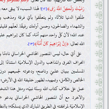
﴾
رَمَيْتَ وَلَكِنَّ اللَّهَ رَمَى
! لهذا السبب، لا يبقى معه و
[١٢]
طلّقوا الدنيا ثلاثًا، ولم يتعلّقوا بأيّ فرقة ومذهب
والشهداء والصالحون، وحسن أولئك رفيقًا. لعلّهم قليل
عند اللّه؛ لأنّ كلّ واحد منهم أمّة، كما كان إبراهيم علي
﴾
﴿
اللّه تعالى:
إِنَّ إِبْرَاهِيمَ كَانَ أُمَّةً
.
[١٣]
على أيّ حال، ليس المنصور الهاشمي الخراساني نادمًا 
انحراف الفرق والمذاهب والدول الإسلاميّة استنادًا إل
المسلمين ببيان علميّ وناصح، ودعوته لجميعهم دون ت
الخالص والكامل، وتمهيده لظهور خليفة اللّه في الأرض؛ ل
عمل على خلاف كتاب اللّه وسنّة نبيّه، ومثل هذا الشخص
والآخرة. مع أنّ المنصور الهاشمي الخراساني يدعو ج
الإسلاميّة لمرافقته في الطريق المبارك الذي يسلكه؛ بالن