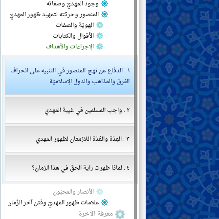
وجود المهديّ وصفاته
المنصور وحركته لتمهيد ظهور المهديّ
الهويّة والصفات
الأقوال والكتابات
الإجراءات والأهداف
١ . الدفاع عن نهج المنصور في التنبيه على انحراف
الفرق والمذاهب والدول الإسلاميّة
٢ . واجب المسلمين في غيبة المهدي
٣ . العِدّة والعُدّة اللازمتان لظهور المهدي
٤ . لماذا ظهرت راية الحقّ في هذا الزمان؟
الأنصار والمحبّون
علامات ظهور المهديّ وفتن آخر الزّمان
معرفة الآخرة