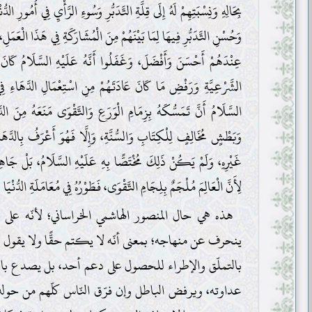
بِحَالِهِ وَنِسْبَتِهِمْ لَهُ إِلَى قِلَّةِ التَّدَبُّرِ وَسُوءِ الرَّأْيِ فِي أُمُورِ الدُّ
وَحُسْنِ التَّدَبُّرِ فِيهَا لِمَا بَيْنَهُمْ مِنَ الْمُشَارَكَةِ فِي هَذَا الْعَمَلِ
عِنْدَهُمْ أَحْسَنَ وَأَفْضَلَ، وَغَفَلُوا أَنَّهُ عَلَيْهِ السَّلَامُ كَانَ ف
الشَّرْعِيَّةِ وَرَفْضِ مَا كَانَ عَادَتَهُمْ مِنِ اسْتِعْمَالِ الدَّهَاءِ فِي الْ
السَّلَامُ أَنَّ تَمَسُّكَهُ بِزِمَامِ الْوَرَعِ وَالتَّقْوَى مَنَعَهُ مِنَ الدّ
وَبَطْشٍ مُخَالِفٍ لِلْكِتَابِ وَالسُّنَّةِ، وَإِلَّا فَهُوَ أَعْرَفُ بِالدَّهَاءِ 
غَيْرِهِ، وَلَمْ يَكُنْ ذَلِكَ مُخْتَصًّا بِهِ عَلَيْهِ السَّلَامُ، بَلْ جَاهِلُ
لِأَنَّ الْعَالِمَ مُلْجَمٌ بِلِجَامِ التَّقْوَى، فَطَوْرُهُ فِي مُعَامَلَةِ الدُّنْيَا
هذه هي حال المنصور الهاشمي الخراساني؛ لأنّه على 
ينحرف عن منهاجه؛ بمعنى أنّه لا يكتم حقًّا ولا يقول ب
بالتملّق والإطراء للحصول على دعم أحد، بل يصدع بالحق
عداوته، ويرفض الباطل وإن فرّق النّاس كلّهم من حوله؛ ل