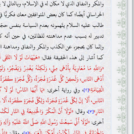
والمكر والنفاق الذي لا مكان له في الإسلام، وبالتالي لا
الخراساني أيضًا؛ كما كان بعض المتوافقين معك فكريًّا في 
طالب عليه السلام يتّهمونه بعدم السياسة بنفس حجّت
تدبير له بسبب عدم مداهنته للظالمين، في حين أنّه كان 
وإنّما كان يحجزه عن الكذب والمكر والنفاق ومداهنة الظال
كما أشار إلى هذه الحقيقة فقال:
«هَيْهَاتَ لَوْ لَا التُّقَى 
«وَاللَّهِ مَا مُعَاوِيَةُ بِأَدْهَى مِنِّي، وَلَكِنَّهُ يَغْدِرُ وَيَفْجُرُ، وَل
أَدْهَى النَّاسِ، وَلَكِنْ كُلُّ غُدَرَةٍ فُجَرَةٌ، وَكُلُّ فُجَرَةٍ كُفَرَةٌ، وَ
الْقِيَامَةِ»
، وفي رواية أخرى:
«يَا أَيُّهَا النَّاسُ! لَوْ لَا 
[٢]
النَّاسِ، أَلَا إِنَّ لِكُلِّ غُدَرَةٍ فُجَرَةً، وَلِكُلِّ فُجَرَةٍ كُفَرَةً، أَلَا وَإ
النَّارِ»
، وقال:
«لَوْلَا أَنَّ الْمَكْرَ وَالْخَدِيعَةَ فِي النَّارِ لَكُن
[٣]
أخرى:
«لَوْلَا أَنِّي سَمِعْتُ رَسُولَ اللَّهِ صَلَّى اللَّهُ عَلَيْهِ وَآلِهِ وَ
وَالْخِيَانَةَ فِي النَّارِ لَكُنْتُ أَمْكَرَ الْعَرَبِ»
، وقال:
«إِنِّ
[٥]