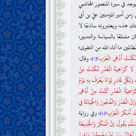
 يوجد في سيرة المنصور الهاشمي
زمن أمير المؤمنين عليّ بن أبي
ك هذه، ويعتبرونه ساذجًا لا
متمتّعًا بالسياسة والتدبير،
مين ما آتاه اللّه من التقوى؛
لَكُنْتُ أَدْهَى الْعَرَبِ»
، وقال:
[١]
َوْ لَا كَرَاهِيَةُ الْغَدْرِ لَكُنْتُ مِنْ
لِكُلِّ غَادِرٍ لِوَاءٌ يُعْرَفُ بِهِ يَوْمَ
كَرَاهِيَةُ الْغَدْرِ كُنْتُ مِنْ أَدْهَى
ِنَّ الْغَدْرَ وَالْفُجُورَ وَالْخِيَانَةَ فِي
ْتُ أَمْكَرَ الْعَرَبِ»
، وفي رواية
[٤]
سَلَّمَ يَقُولُ: إِنَّ الْمَكْرَ وَالْخَدِيعَةَ
ي لَعَالِمٌ بِمَا يُصْلِحُكُمْ وَيُقِيمُ