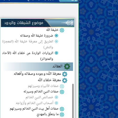
صفات العلماء وواجباتهم
الحجّة
كتاب اللّه
حجّيّة القرآن وصفاته
موضوع الشبهات والردود
دلالة بعض آيات القرآن
خليفة اللّه
ضرورة خليفة اللّه وصفاته
الطريق إلى معرفة خليفة اللّه (المعجزة
والنصّ)
الروايات الواردة عن خلفاء اللّه (الآحاد
والمتواتر)
العقائد
معرفة اللّه؛ وجوده وصفاته وأفعاله
معرفة خلفاء اللّه
صفات الأنبياء وسيرتهم
صفات النبيّ الخاتم وسيرته
خصائص النبيّ الخاتم
أصحاب النبيّ الخاتم وأزواجه
صفات أهل بيت النبيّ الخاتم وسيرتهم
ما يتعلّق بالمهديّ