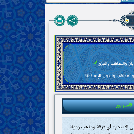
المذاهب والدول الإسلاميّة
قاسم بور
لى الإسلام» أيّ فرقة ومذهب ودولة