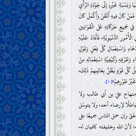
نْيَا وَنِسْبَةِ غَيْرِهِ إِلَى جَوْدَةِ الرَّأْيِ
، فَمَنْ كَانَ فِيهِ أَتْقَنَ وَأَكْمَلَ كَانَ
ِي جَمِيعِ حَرَكَاتِهِ عَلَى الْقَوَانِينِ
أُمُورِ الدُّنْيَوِيَّةِ، فَأَفَادَ عَلَيْهِ
َهَاءِ وَاسْتِعْمَالِ كُلِّ فِعْلٍ وَقَوْلٍ
وَطُرُقِهِ وَكَيْفِيَّةِ اسْتِعْمَالِهِ مِنْ
 كُلِّ قَوْمٍ يَظُنُّ بِعَالِمِهِمْ ذَلِكَ،
 غَيْرُ طَوْرِهِمْ»
.
[١٠]
منهاج عليّ بن أبي طالب ولا
اطلًا لإرضاء أحد، ولا يتوسّل
ّ وإن حمل النّاس جميعًا على
أنّ اللّه وخليفته كافيان له،