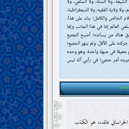
عة، ولا السنّة، ولا السلفيّ، ولا
، ولا ولاية الفقيه، ولا الديمقراطية،
ام الخالص والكامل! بناء على هذا،
مي العالم إمّا في هذا الجانب وإمّا
بق هناك من يسانده! أصبح الجميع
حركته على الأقلّ، ولم ينهر الجميع!
 هم جميعًا في جبهة واحدة، وهو وحده
بته أمر حتميّ! في رأيي أنّه ليس
١٤٣٦/
 الخراساني فاقده، هو الكذب