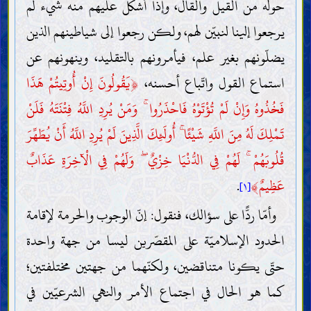
حوله من القيل والقال، وإذا أشكل عليهم منه شيء لم
يرجعوا إلينا لنبيّن لهم، ولكن رجعوا إلى شياطينهم الذين
يضلّونهم بغير علم، فيأمرونهم بالتقليد، وينهونهم عن
استماع القول واتّباع أحسنه،
﴿
يَقُولُونَ إِنْ أُوتِيتُمْ هَذَا
فَخُذُوهُ وَإِنْ لَمْ تُؤْتَوْهُ فَاحْذَرُوا ۚ وَمَنْ يُرِدِ اللَّهُ فِتْنَتَهُ فَلَنْ
تَمْلِكَ لَهُ مِنَ اللَّهِ شَيْئًا ۚ أُولَئِكَ الَّذِينَ لَمْ يُرِدِ اللَّهُ أَنْ يُطَهِّرَ
قُلُوبَهُمْ ۚ لَهُمْ فِي الدُّنْيَا خِزْيٌ ۖ وَلَهُمْ فِي الْآخِرَةِ عَذَابٌ
عَظِيمٌ
﴾
.
[١]
وأمّا ردًّا على سؤالك، فنقول: إنّ الوجوب والحرمة لإقامة
الحدود الإسلاميّة على المقصّرين ليسا من جهة واحدة
حتّى يكونا متناقضين، ولكنّهما من جهتين مختلفتين؛
كما هو الحال في اجتماع الأمر والنهي الشرعيّين في