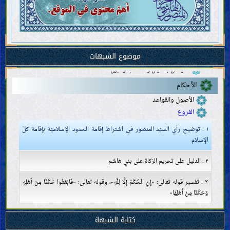
الإجراءات والأهداف
الأنصار والمحبّون
علامات ظهور المهديّ وفتن آخر الزّمان
معرفة الآخرة
معرفة الإيمان والكفر
موضوع الشبهات
صفات الإيمان والكفر وأهلهما
ما يتعلّق بالأديان والمذاهب والفِرَق
الأحكام
الأصول والقواعد
الفروع
١ . توضيح رأي السيّد المنصور في اشتراط إقامة الحدود الإسلاميّة بإقامة كلّ
الإسلام
٢ . الدليل على تحريم الزكاة على بني هاشم
٣ . تفسير قوله تعالى: «إِنِ الْحُكْمُ إِلَّا لِلَّهِ»، وقوله تعالى: «فَابْعَثُوا حَكَمًا مِنْ أَهْلِهِ
وَحَكَمًا مِنْ أَهْلِهَا»
كتابة الشبهة