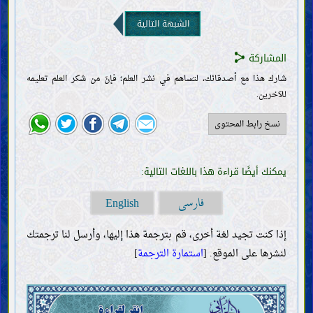
الحجّة
كتاب اللّه
الشبهة التالية
حجّيّة القرآن وصفاته
دلالة بعض آيات القرآن
المشاركة
خليفة اللّه
ضرورة خليفة اللّه وصفاته
شارك هذا مع أصدقائك، لتساهم في نشر العلم؛ فإنّ من شكر العلم تعليمه
الطريق إلى معرفة خليفة اللّه (المعجزة والنصّ)
للآخرين.
الروايات الواردة عن خلفاء اللّه (الآحاد والمتواتر)
نسخ رابط المحتوى
العقائد
معرفة اللّه؛ وجوده وصفاته وأفعاله
معرفة خلفاء اللّه
يمكنك أيضًا قراءة هذا باللغات التالية:
صفات الأنبياء وسيرتهم
صفات النبيّ الخاتم وسيرته
فارسی
English
خصائص النبيّ الخاتم
أصحاب النبيّ الخاتم وأزواجه
إذا كنت تجيد لغة أخرى، قم بترجمة هذا إليها، وأرسل لنا ترجمتك
صفات أهل بيت النبيّ الخاتم وسيرتهم
لنشرها على الموقع. [
استمارة الترجمة
]
ما يتعلّق بالمهديّ
وجود المهديّ وصفاته
المنصور وحركته لتمهيد ظهور المهديّ
الهويّة والصفات
الأقوال والكتابات