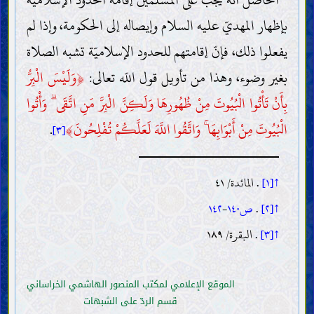
بإظهار المهديّ عليه السلام وإيصاله إلى الحكومة، وإذا لم
يفعلوا ذلك، فإنّ إقامتهم للحدود الإسلاميّة تشبه الصلاة
بغير وضوء، وهذا من تأويل قول اللّه تعالى:
﴿
وَلَيْسَ الْبِرُّ
بِأَنْ تَأْتُوا الْبُيُوتَ مِنْ ظُهُورِهَا وَلَكِنَّ الْبِرَّ مَنِ اتَّقَى ۗ وَأْتُوا
الْبُيُوتَ مِنْ أَبْوَابِهَا ۚ وَاتَّقُوا اللَّهَ لَعَلَّكُمْ تُفْلِحُونَ
﴾
.
[٣]
↑[١]
. المائدة/ ٤١
المقدّمات
↑[٢]
.
ص١٤٠
-
١٤٢
العقل
العلم
↑[٣]
. البقرة/ ١٨٩
وجوب اكتساب العلم (الاجتهاد) وطريقته
موانع اكتساب العلم
التقليد
الموقع الإعلامي لمكتب المنصور الهاشمي الخراساني
الخرافات وسائر الموانع
قسم الردّ على الشبهات
صفات العلماء وواجباتهم