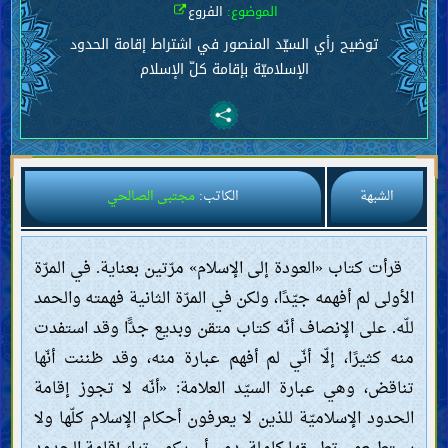
الموضوع:
الفروع
توضيح رأي السيّد المنصور في اشتراط إقامة الحدود
الإسلاميّة بإقامة كلّ الإسلام
الشبهة
الكاتب:
مجتبى الصالحي
قرأت كتاب «العودة إلى الإسلام» مرّتين بعناية. في المرّة
الأولى لم أفهمه جيّدًا، ولكن في المرّة الثانية فهمته والحمد
للّه. على الإنصاف أنّه كتاب متقن وبديع جدًّا وقد استفدت
منه كثيرًا، إلّا أنّي لم أفهم عبارة منه، وقد ظننت أنّها
تناقض، وهي عبارة السيّد العلامة: «أنّه لا تجوز إقامة
الحدود الإسلاميّة للذين لا يعرفون أحكام الإسلام كلّها ولا