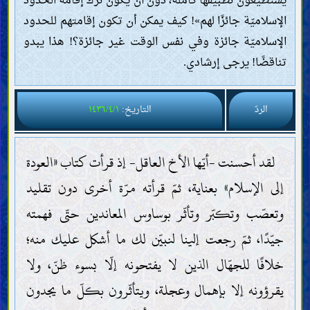
يستطيعون تطبيقها كاملة، دون أن يكون ترك إقامة الحدود
الإسلاميّة جائزًا لهم»! كيف يمكن أن تكون إقامتهم للحدود
الإسلاميّة جائزة وفي نفس الوقت غير جائزة؟! هذا يبدو
تناقضًا! يرجى إرشادي.
الردّ
التاريخ:
١٤٣٦/٤/١
لقد أحسنت -أيّها الأخ العاقل- إذ قرأت كتاب «العودة
إلى الإسلام» بعناية، ثمّ قرأته مرّة أخرى دون تقليد
وتعصّب وتكبّر وتأثّر بوساوس المعاندين حتّى فهمته
جيّدًا، ثمّ رجعت إلينا لنبيّن لك ما أشكل عليك منه؛
خلافًا للجهّال الذين لا يفتحونه إلّا بسوء ظنّ، ولا
يقرؤونه إلا بإهمال وعجلة، ويتأثّرون بكلّ ما يجدون