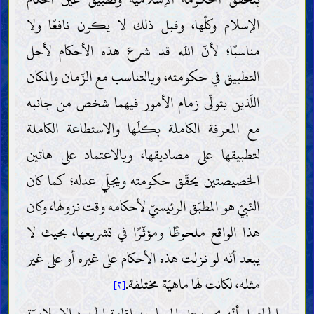
الإسلام وكلّها، وقبل ذلك لا يكون نافعًا ولا
مناسبًا؛ لأنّ اللّه قد شرع هذه الأحكام لأجل
التطبيق في حكومته، وبالتناسب مع الزّمان والمكان
اللّذين يتولّى زمام الأمور فيهما شخص من جانبه
مع المعرفة الكاملة بكلّها والاستطاعة الكاملة
لتطبيقها على مصاديقها، وبالاعتماد على هاتين
الخصيصتين يحقّق حكومته ويجلّي عدله؛ كما كان
النّبيّ هو المطبّق الرئيسيّ لأحكامه وقت نزولها، وكان
هذا الواقع ملحوظًا ومؤثّرًا في تشريعها، بحيث لا
يبعد أنّه لو نزلت هذه الأحكام على غيره أو على غير
مثله، لكانت لها ماهيّة مختلفة.
[٢]
الحاصل أنّه يجب على المسلمين إقامة الحدود الإسلاميّة