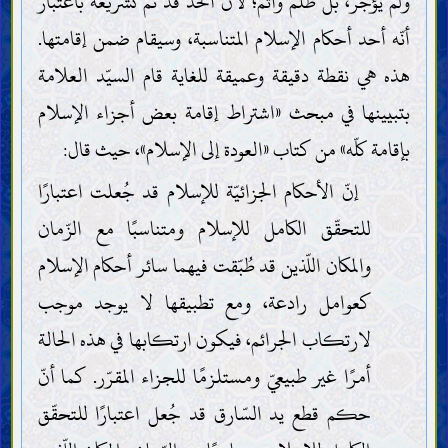
ولم يؤجر، بل ظلم وأثم؛ لأنّ الحدّ قد تمّ تشريعه باعتبار
أنّه أحد أحكام الإسلام المتناسبة، وسيقام ضمن إقامتها.
هذه هي نقطة دقيقة وعميقة للغاية قام السيّد العلامة
بتبيينها في مبحث «اشتراط إقامة بعض أجزاء الإسلام
بإقامة كلّه» من كتاب «العودة إلى الإسلام»، حيث قال:
إنّ الأحكام الجزائيّة للإسلام قد جُعلت اعتبارًا
للتحقّق الكامل للإسلام ومتناسبًا مع الزّمان
والمكان اللّذين قد طُبّقت فيهما سائر أحكام الإسلام
كعوامل رادعة، ومع تطبيقها لا يوجد موجب
لارتكاب الجرائم، فيكون ارتكابها في هذه الحالة
أمرًا غير طبيعيّ ومستلزمًا للجزاء المقرّر. كما أنّ
حكم قطع يد السّارق قد جُعل اعتبارًا للتحقّق