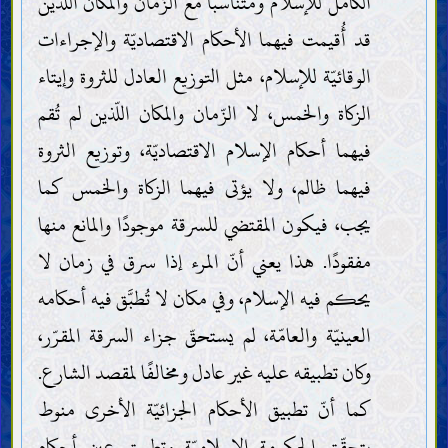
الكامل للإسلام ومتناسبًا مع الزّمان والمكان اللّذين
قد أُقيمت فيهما الأحكام الاقتصاديّة والإجراءات
الوقائيّة للإسلام، مثل التوزيع العادل للثروة وإيتاء
الزكاة والخمس، لا الزّمان والمكان اللّذين لم تُقم
فيهما أحكام الإسلام الاقتصاديّة، وتوزيع الثروة
فيهما ظالم، ولا يؤتى فيهما الزكاة والخمس كما
يجب، فيكون المقتضي للسرقة موجودًا والمانع منها
مفقودًا. هذا يعني أنّ المرء إذا سرق في زمان لا
يحكم فيه الإسلام، وفي مكان لا تُطبَّق فيه أحكامه
العينيّة والعامّة، لم يستحقّ جزاء السرقة المقرّر،
وكان تطبيقه عليه غير عادل ومخالفًا لمقصد الشارع.
كما أنّ تطبيق الأحكام الجزائيّة الأخرى منوط
بتحقّق الحكومة الإسلاميّة وتطبيق عين أحكام