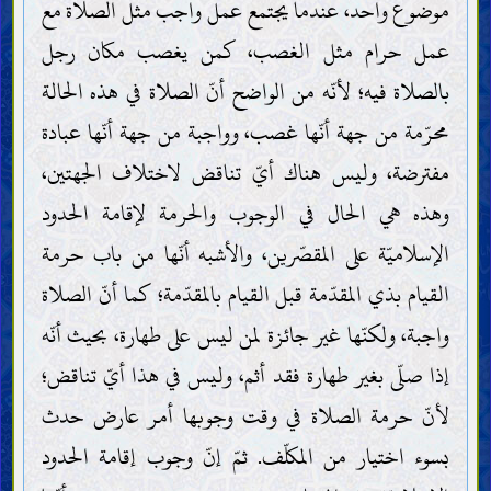
موضوع واحد، عندما يجتمع عمل واجب مثل الصلاة مع
عمل حرام مثل الغصب، كمن يغصب مكان رجل
بالصلاة فيه؛ لأنّه من الواضح أنّ الصلاة في هذه الحالة
محرّمة من جهة أنّها غصب، وواجبة من جهة أنّها عبادة
مفترضة، وليس هناك أيّ تناقض لاختلاف الجهتين،
وهذه هي الحال في الوجوب والحرمة لإقامة الحدود
الإسلاميّة على المقصّرين، والأشبه أنّها من باب حرمة
القيام بذي المقدّمة قبل القيام بالمقدّمة؛ كما أنّ الصلاة
واجبة، ولكنّها غير جائزة لمن ليس على طهارة، بحيث أنّه
إذا صلّى بغير طهارة فقد أثم، وليس في هذا أيّ تناقض؛
لأنّ حرمة الصلاة في وقت وجوبها أمر عارض حدث
بسوء اختيار من المكلّف. ثمّ إنّ وجوب إقامة الحدود