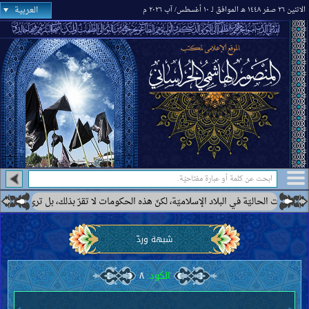
العربية
الاثنين ٢٦ صفر ١٤٤٨ هـ الموافق لـ ١٠ أغسطس/ آب ٢٠٢٦ م
حاليّة في البلاد الإسلاميّة، لكنّ هذه الحكومات لا تقرّ بذلك، بل ترى بعضها كحكومة إير
شبهة وردّ
الكود:
٨