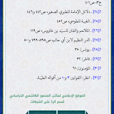
ج٣، ص٤٠١
↑[٢٤]
. دلائل الإمامة للطبري الصغير، ص٤٤٢ و٤٤٦
↑[٢٥]
. الغيبة للطوسي، ص٤٥٢
↑[٢٦]
. الملاحم والفتن للسيّد بن طاووس، ص١١٩
↑[٢٧]
. الدر النظيم لابن أبي حاتم، ص٧٩٨، ٧٩٩ و٨٠٠
↑[٢٨]
. يونس/ ٣٥
↑[٢٩]
. فاطر/ ٣٢
↑[٣٠]
. المؤمنون/ ٦١
↑[٣١]
. انظر: القولين
٣
و
١٠
من أقواله الطيّبة.
الموقع الإعلامي لمكتب المنصور الهاشمي الخراساني
قسم الردّ على الشبهات
المقدّمات
العقل