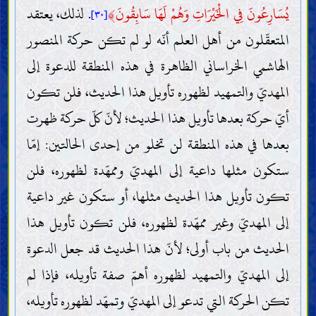
يُسَارِعُونَ فِي الْخَيْرَاتِ وَهُمْ لَهَا سَابِقُونَ
﴾
. لذلك، يعتقد
[٣٠]
المتعقّلون من أهل العلم أنّه لو لم تكن حركة المنصور
الهاشمي الخراساني الظاهرة في هذه المنطقة للدعوة إلى
المهديّ والتمهيد لظهوره تأويل هذا الحديث، فلن تكون
أيّ حركة بعدها تأويل هذا الحديث؛ لأنّ كلّ حركة ظهرت
بعدها في هذه المنطقة لن تخلو من إحدى الحالتين: إمّا
ستكون مثلها داعية إلى المهديّ وممهّدة لظهوره، فلن
تكون تأويل هذا الحديث مثلها، أو ستكون غير داعية
إلى المهديّ وغير ممهّدة لظهوره، فلن تكون تأويل هذا
الحديث من باب أولى؛ لأنّ هذا الحديث قد جعل الدعوة
إلى المهديّ والتمهيد لظهوره أهمّ صفة تأويله، فإذا لم
تكن الحركة التي تدعو إلى المهديّ وتمهّد لظهوره تأويله،