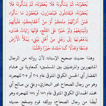
يُعْطَوْنَهُ، ثُمَّ يَسْأَلُونَهُ فَلَا يُعْطَوْنَهُ، ثُمَّ يَسْأَلُونَهُ فَلَا
يُعْطَوْنَهُ، فَيُقَاتِلُونَ فَيُنْصَرُونَ، فَيُعْطَوْنَ مَا سَأَلُوا،
فَمَنْ أَدْرَكَهُمْ مِنْكُمْ أَوْ مِنْ أَعْقَابِكُمْ، فَلْيَأْتِهِمْ
وَلْيُبَايِعْهُمْ وَلَوْ حَبْوًا عَلَى الثَّلْجِ، فَإِنَّهَا رَايَاتُ هُدًى،
يَدْفَعُونَهَا إِلَى رَجُلٍ مِنْ أَهْلِ بَيْتِي، يَمْلَأُ الْأَرْضَ
قِسْطًا وَعَدْلًا كَمَا مُلِئَتْ جَوْرًا وَظُلْمًا.
وهذا حديث صحيح الإسناد؛ لأنّ رواته من الرجال
المشهورين والمرضيّين بين المسلمين؛ كمعاوية بن هشام
القصّار أبي الحسن الكوفيّ المتوفّى عام ٢٠٤ أو ٢٠٥ للهجرة،
وهو من رجال الصحاح غير البخاريّ، وعليّ بن صالح أبي
محمّد الهمدانيّ الكوفيّ المتوفّى عام ١٥١ أو ١٥٤ للهجرة، وهو
أيضًا من رجال الصحاح، ووثّقه قوم وصحّح حديثه