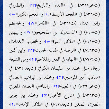
(ت‌نحو٣٥٥هـ) في «البدء والتاريخ»
، والطبرانيّ
[١٣]
(ت٣٦٠هـ) في «المعجم الأوسط»
و«المعجم الكبير»
،
[١٥]
[١٤]
وابن عديّ (ت٣٦٥هـ) في «الكامل»
، والحاكم
[١٦]
(ت٤٠٥هـ) في «المستدرك على الصّحيحين»
، والبيهقيّ
[١٧]
(ت٤٥٨هـ) في «دلائل النبوّة»
، والخطيب البغداديّ
[١٨]
(ت٤٦٣هـ) في «الرحلة في طلب الحديث»
، وابن كثير
[١٩]
(ت٧٧٤هـ) في «النهاية في الفتن والملاحم»
، ومن الشيعة
[٢٠]
رجال مثل محمّد بن سليمان الكوفيّ (ت‌بعد٣٢٠هـ) في
«مناقب أمير المؤمنين»
، ومحمّد بن إبراهيم النعمانيّ
[٢١]
(ت‌نحو٣٦٠هـ) في «الغيبة»
، والقاضي النعمان المغربيّ
[٢٢]
(ت٣٦٣هـ) في «شرح الأخبار»
، ومحمّد بن جرير
[٢٣]
الطبريّ الصغير (ت‌بعد٤١١هـ) في «دلائل الإمامة»
،
[٢٤]