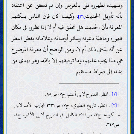
وتمهيده لظهوره تفي بالغرض وإن لم تكن عن اعتقاد
بأنّه تأويل الحديث
، وكيفما كان فإنّ النّاس يمكنهم
[٣١]
المعرفة بأنّ الحديث هل تحقّق فيه أم لا إذا نظروا في مكان
ظهوره وماهيّة دعوته وسائر أوصافه وعلاماته بغضّ النظر
عن أنّه يدّعي ذلك أم لا، ومن الواضح أنّ معرفة الموضوع
هي ممّا يجب عليهم، وما توفيقهم إلا باللّه، وهو يهدي من
يشاء إلى صراط مستقيم.
↑[١]
. انظر: الفتوح لابن أعثم، ج٧، ص٨٥.
↑[٢]
. انظر: تاريخ الطبري، ج٧، ص٣٣١؛ تجارب الأمم لابن
مسكويه، ج٣، ص٢٤٤؛ الكامل في التاريخ لابن الأثير، ج٤،
ص٣٤٧.