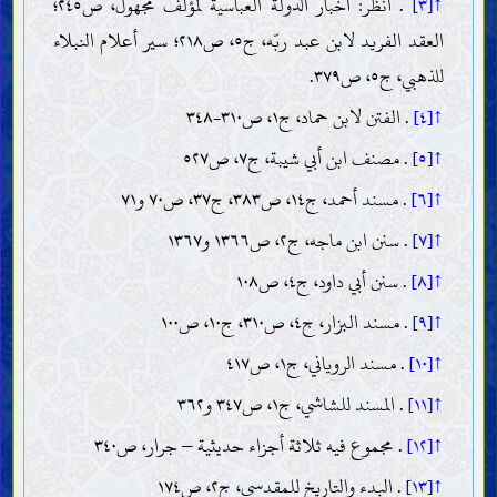
↑[٣]
. انظر: أخبار الدولة العباسية لمؤلف مجهول، ص٢٤٥؛
العقد الفريد لابن عبد ربّه، ج٥، ص٢١٨؛ سير أعلام النبلاء
للذهبي، ج٥، ص٣٧٩.
↑[٤]
. الفتن لابن حماد، ج١، ص٣١٠-٣٤٨
↑[٥]
. مصنف ابن أبي شيبة، ج٧، ص٥٢٧
↑[٦]
. مسند أحمد، ج١٤، ص٣٨٣، ج٣٧، ص٧٠ و٧١
↑[٧]
. سنن ابن ماجه، ج٢، ص١٣٦٦ و١٣٦٧
↑[٨]
. سنن أبي داود، ج٤، ص١٠٨
↑[٩]
. مسند البزار، ج٤، ص٣١٠، ج١٠، ص١٠٠
↑[١٠]
. مسند الروياني، ج١، ص٤١٧
↑[١١]
. المسند للشاشي، ج١، ص٣٤٧ و٣٦٢
↑[١٢]
. مجموع فيه ثلاثة أجزاء حديثية – جرار، ص٣٤٠
↑[١٣]
. البدء والتاريخ للمقدسي، ج٢، ص١٧٤