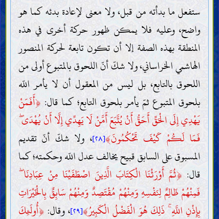
ستفعل ما بدأته من قبل، ولا معنى لإعادة بدئه كما هو
واضح، وعليه فلا يمكن ظهور حركة أخرى في هذه
المنطقة بهذه الصفة إلا أن تكون تابعة لحركة المنصور
الهاشمي الخراساني، ولا شكّ أنّ اللحوق بالمتبوع أولى من
اللحوق بالتابع، بل ليس من المعقول أن لا يأمر اللّه
بلحوق المتبوع ثمّ يأمر بلحوق التابع؛ كما قال:
﴿
أَفَمَنْ
يَهْدِي إِلَى الْحَقِّ أَحَقُّ أَنْ يُتَّبَعَ أَمَّنْ لَا يَهِدِّي إِلَّا أَنْ يُهْدَى ۖ
فَمَا لَكُمْ كَيْفَ تَحْكُمُونَ
﴾
، ولا شكّ أنّ تقديم
[٢٨]
المسبوق على السابق قبيح يخالف عدل اللّه وحكمته؛ كما
قال:
﴿
ثُمَّ أَوْرَثْنَا الْكِتَابَ الَّذِينَ اصْطَفَيْنَا مِنْ عِبَادِنَا ۖ
فَمِنْهُمْ ظَالِمٌ لِنَفْسِهِ وَمِنْهُمْ مُقْتَصِدٌ وَمِنْهُمْ سَابِقٌ بِالْخَيْرَاتِ
بِإِذْنِ اللَّهِ ۚ ذَلِكَ هُوَ الْفَضْلُ الْكَبِيرُ
﴾
، وقال:
﴿
أُولَئِكَ
[٢٩]