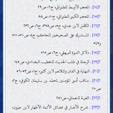
↑[١٤]
. المعجم الأوسط للطبراني، ج٦، ص٢٩
↑[١٥]
. المعجم الكبير للطبراني، ج١٠، ص٨٨
↑[١٦]
. الكامل لابن عدي، ج٥، ص٣٧٨، ج٦، ص٢٣٢
↑[١٧]
. المستدرك على الصحيحين للحاكم، ج٤، ص٥١٠، ٥١١
و٥٤٧
↑[١٨]
. دلائل النبوة للبيهقي، ج٦، ص٥١٥
↑[١٩]
. الرحلة في طلب الحديث للخطيب البغدادي، ص١٤٥
↑[٢٠]
. النهاية في الفتن والملاحم لابن كثير، ج١، ص٥٣-٥٦
↑[٢١]
. مناقب أمير المؤمنين لمحمّد بن سليمان الكوفي، ج٢،
ص١١٠
↑[٢٢]
. الغيبة للنعماني، ص٢٨١
↑[٢٣]
. شرح الأخبار في فضائل الأئمة الأطهار لابن حيّون،