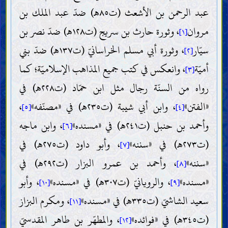
عبد الرحمن بن الأشعث (ت٨٥هـ) ضدّ عبد الملك بن
مروان
، وثورة حارث بن سريج (ت١٢٨هـ) ضدّ نصر بن
[١]
سيّار
، وثورة أبي مسلم الخراسانيّ (ت١٣٧هـ) ضدّ بني
[٢]
أميّة
، وانعكس في كتب جميع المذاهب الإسلاميّة؛ كما
[٣]
رواه من السنّة رجال مثل ابن حمّاد (ت٢٢٨هـ) في
«الفتن»
، وابن أبي شيبة (ت٢٣٥هـ) في «مصنّفه»
،
[٥]
[٤]
وأحمد بن حنبل (ت٢٤١هـ) في «مسنده»
، وابن ماجه
[٦]
(ت٢٧٣هـ) في «سننه»
، وأبو داود (ت٢٧٥هـ) في
[٧]
«سننه»
، وأحمد بن عمرو البزار (ت٢٩٢هـ) في
[٨]
«مسنده»
، والرويانيّ (ت٣٠٧هـ) في «مسنده»
، وأبو
[١٠]
[٩]
سعيد الشاشيّ (ت٣٣٥هـ) في «مسنده»
، ومكرم البزاز
[١١]
(ت٣٤٥هـ) في «فوائده»
، والمطهّر بن طاهر المقدسيّ
[١٢]