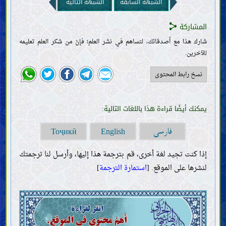
الشبهة السابقة
الشبهة التالية
العلم
وجوب اكتساب العلم (الاجتهاد) وطريقته
المشاركة
موانع اكتساب العلم
التقليد
شارك هذا مع أصدقائك، لتساهم في نشر العلم؛ فإنّ من شكر العلم تعليمه
الخرافات وسائر الموانع
للآخرين.
صفات العلماء وواجباتهم
الحجّة
نسخ رابط المحتوى
كتاب اللّه
حجّيّة القرآن وصفاته
دلالة بعض آيات القرآن
يمكنك أيضًا قراءة هذا باللغات التالية:
خليفة اللّه
ضرورة خليفة اللّه وصفاته
فارسی
Тоҷикӣ
English
الطريق إلى معرفة خليفة اللّه (المعجزة والنصّ)
الروايات الواردة عن خلفاء اللّه (الآحاد والمتواتر)
إذا كنت تجيد لغة أخرى، قم بترجمة هذا إليها، وأرسل لنا ترجمتك
العقائد
لنشرها على الموقع. [
استمارة الترجمة
]
معرفة اللّه؛ وجوده وصفاته وأفعاله
معرفة خلفاء اللّه
صفات الأنبياء وسيرتهم
صفات النبيّ الخاتم وسيرته
خصائص النبيّ الخاتم