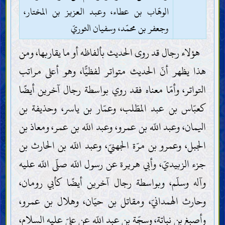
الوهّاب بن عطاء، وعبد العزيز بن المختار،
وجعفر بن محمّد، وسفيان الثوريّ
هؤلاء رجال قد روى الحديث بألفاظه أو ما يقاربها، ومن
هذا يظهر أنّ الحديث متواتر لفظيًّا، وهو أعلى مراتب
التواتر، وأمّا معناه فقد روي بواسطة رجال آخرين أيضًا
كعبّاس بن عبد المطّلب، وعمّار بن ياسر، وحذيفة بن
اليمان، وعبد اللّه بن عمرو، وعبد اللّه بن عمر، ومعاذ بن
الجبل، وعمرو بن مرّة الجهنيّ، وعبد اللّه بن الحارث بن
جزء الزبيديّ، وأبي هريرة عن رسول اللّه صلّى اللّه عليه
وآله وسلّم، وبواسطة رجال آخرين أيضًا كأبي رومان،
وحارث الهمدانيّ، ومقاتل بن حيّان، وهلال بن عمرو،
وأصبغ بن نباتة، وسجّة بن عبد اللّه عن عليّ عليه السلام،