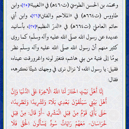
ومحمّد بن الحسن الطوسيّ (ت٤٦٠هـ) في «الغيبة»
، وابن
[٢٥]
طاووس (ت٦٦٤هـ) في «الملاحم والفتن»
، وابن أبي
[٢٦]
حاتم العامليّ (ت٦٦٤هـ) في «الدرّ النظيم»
، بأسانيد
[٢٧]
عديدة عن رسول اللّه صلّى اللّه عليه وآله وسلّم؛ كما روى
كثير منهم أنّ رسول اللّه صلّى اللّه عليه وآله وسلّم نظر
يومًا إلى فتية من بني هاشم، فتغيّر لونه واغرورقت عيناه،
فقيل: يا رسول اللّه، لا نزال نرى في وجهك شيئًا نكرهه،
فقال:
إِنَّا أَهْلُ بَيْتٍ اخْتَارَ لَنَا اللَّهُ الْآخِرَةَ عَلَى الدُّنْيَا وَإِنَّ
أَهْلَ بَيْتِي سَيَلْقَوْنَ بَعْدِي بَلَاءً وَتَشْرِيدًا وَتَطْرِيدًا،
حَتَّى يَأْتِيَ قَوْمٌ مِنْ قِبَلِ الْمَشْرِقِ -أَوْ قَالَ: مِنْ قِبَلِ
خُرَاسَانَ- مَعَهُمْ رَايَاتٌ سُودٌ يَسْأَلُونَ الْحَقَّ فَلَا