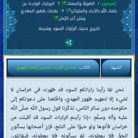
الموضوع:
١ . الهويّة والصفات
٢ . الروايات الواردة عن
خلفاء اللّه (الآحاد والمتواتر)
٣ . علامات ظهور المهديّ
وفتن آخر الزّمان
تخريج حديث الرايات السود وشرحه
الشبهة
الكاتب:
عدد من الشباب المحبّين للإمام المهديّ
نحن لمّا رأينا راياتكم السود قد ظهرت في خراسان لا
لشيء إلا لتمهيد ظهور المهديّ، واطّلعنا على دعوتكم إلى
حكومته دون سائر النّاس، تذكّرنا قول رسول اللّه صلّى اللّه
عليه وآله وسلّم: «إذا رأيتم الرايات السود قد أقبلت من
خراسان فأتوها ولو حبوًا على الثلج، فإنّ أصحابها يسألون
الحقّ فلا يعطونه، ثمّ يسألونه فلا يعطونه، فيقاتلون