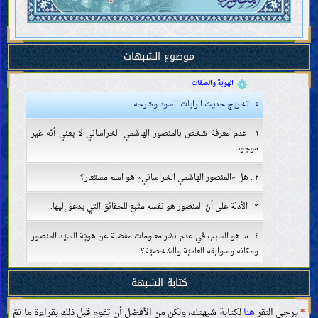
أصحاب النبيّ الخاتم وأزواجه
صفات أهل بيت النبيّ الخاتم وسيرتهم
ما يتعلّق بالمهديّ
موضوع الشبهات
وجود المهديّ وصفاته
المنصور وحركته لتمهيد ظهور المهديّ
الهويّة والصفات
٥ . تخريج حديث الرايات السود وشرحه
١ . عدم معرفة شخص بالمنصور الهاشمي الخراساني لا يعني أنّه غير
موجود.
٢ . هل «المنصور الهاشمي الخراساني» هو اسم مستعار؟
٣ . الأدلّة على أنّ المنصور هو نفسه متّبع للحقائق التي يدعو إليها.
٤ . ما هو السبب في عدم نشر معلومات مفصّلة عن هويّة السيّد المنصور
ومكانه وسوابقه العلميّة والشخصيّة؟
كتابة الشبهة
٦ . معلومات عن عمل المنصور الهاشمي الخراساني ومكانه وأوصافه
وسيرته
*
يرجى النقر
هنا
لكتابة شبهتك، ولكن من الأفضل أن تقوم قبل ذلك بقراءة ما تمّ
الأقوال والكتابات