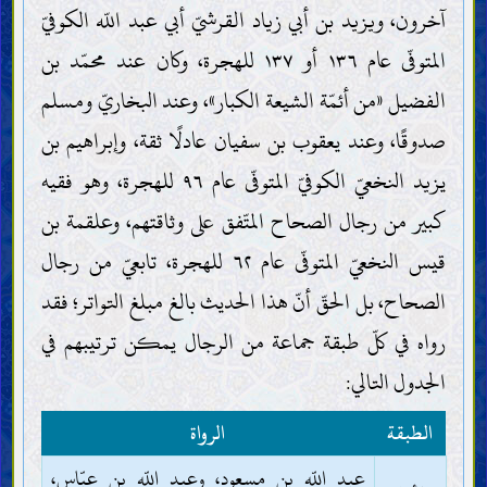
آخرون، ويزيد بن أبي زياد القرشيّ أبي عبد اللّه الكوفيّ
المتوفّى عام ١٣٦ أو ١٣٧ للهجرة، وكان عند محمّد بن
الفضيل «من أئمّة الشيعة الكبار»، وعند البخاريّ ومسلم
صدوقًا، وعند يعقوب بن سفيان عادلًا ثقة، وإبراهيم بن
يزيد النخعيّ الكوفيّ المتوفّى عام ٩٦ للهجرة، وهو فقيه
كبير من رجال الصحاح المتّفق على وثاقتهم، وعلقمة بن
قيس النخعيّ المتوفّى عام ٦٢ للهجرة، تابعيّ من رجال
الصحاح، بل الحقّ أنّ هذا الحديث بالغ مبلغ التواتر؛ فقد
رواه في كلّ طبقة جماعة من الرجال يمكن ترتيبهم في
الجدول التالي:
الطبقة
الرواة
عبد اللّه بن مسعود، وعبد اللّه بن عبّاس،