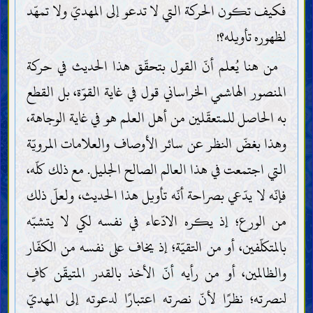
فكيف تكون الحركة التي لا تدعو إلى المهديّ ولا تمهّد
لظهوره تأويله؟!
من هنا يُعلم أنّ القول بتحقّق هذا الحديث في حركة
المنصور الهاشمي الخراساني قول في غاية القوّة، بل القطع
به الحاصل للمتعقّلين من أهل العلم هو في غاية الوجاهة،
وهذا بغضّ النظر عن سائر الأوصاف والعلامات المرويّة
التي اجتمعت في هذا العالم الصالح الجليل. مع ذلك كلّه،
فإنّه لا يدّعي بصراحة أنّه تأويل هذا الحديث، ولعلّ ذلك
من الورع؛ إذ يكره الادّعاء في نفسه لكي لا يتشبّه
بالمتكلّفين، أو من التقيّة؛ إذ يخاف على نفسه من الكفّار
والظالمين، أو من رأيه أنّ الأخذ بالقدر المتيقّن كافٍ
لنصرته؛ نظرًا لأنّ نصرته اعتبارًا لدعوته إلى المهديّ