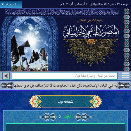
العربية
الجمعة ٢٣ صفر ١٤٤٨ هـ الموافق لـ ٧ أغسطس/ آب ٢٠٢٦ م
 الإسلاميّة، لكنّ هذه الحكومات لا تقرّ بذلك، بل ترى بعضها كحكومة إيران أنّها ممهّدة 
شبهة وردّ
الكود:
٢١