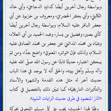
وبواسطة رجال آخرين أيضًا كداود الدجاجيّ، وأبي خالد
الكابليّ، وأبي بكر الحضرميّ، ومعروف بن خرّبوذ عن أبي
جعفر الباقر عليه السلام، وبواسطة رجال آخرين أيضًا
كأبي بصير، وفضيل بن يسار، وعبد الحميد بن أبي العلاء،
وعبّاد بن محمّد المدائنيّ عن جعفر بن محمّد الصادق عليه
السلام، ولذلك فإنّ «تواتره المعنويّ» واضح جدًّا، ومن ثمّ
يمكن اعتباره حديثًا ثابتًا عن رسول اللّه صلّى اللّه عليه
وآله وسلّم وأهل بيته، والحقّ أنّه لا يوجد في هذا الباب
حديث آخر له مثل هذه القدمة والشهرة والأسناد
والتأثيرات التاريخيّة؛ كما تبيّن ذلك بالتفصيل في كتاب
«
الدّرّ المنضود في طرق حديث الرايات السّود
».
وفقًا لهذا الحديث، يجب على كلّ مسلم اللحوق بحركة