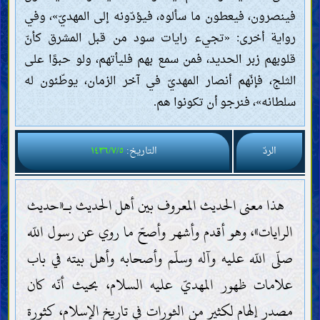
فينصرون، فيعطون ما سألوه، فيؤدّونه إلى المهديّ»، وفي
رواية أخرى: «تجيء رايات سود من قبل المشرق كأنّ
قلوبهم زبر الحديد، فمن سمع بهم فليأتهم، ولو حبوًا على
الثلج، فإنّهم أنصار المهديّ في آخر الزمان، يوطّئون له
سلطانه»، فنرجو أن تكونوا هم.
الردّ
التاريخ:
١٤٣٦/٧/٥
هذا معنى الحديث المعروف بين أهل الحديث بـ«حديث
الرايات»، وهو أقدم وأشهر وأصحّ ما روي عن رسول اللّه
صلّى اللّه عليه وآله وسلّم وأصحابه وأهل بيته في باب
علامات ظهور المهديّ عليه السلام، بحيث أنّه كان
مصدر إلهام لكثير من الثورات في تاريخ الإسلام، كثورة