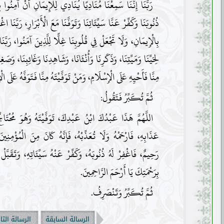
رَبَّنَا إِنَّنَا سَمِعْنَا مُنَادِيًا يُنَادِي لِلْإِيمَانِ أَنْ آمِنُوا بِ
ذُنُوبَنَا وَكَفِّرْ عَنَّا سَيِّئَاتِنَا وَتَوَفَّنَا مَعَ الْأَبْرَارِ، رَبَّنَا اغ
بِالْإِيمَانِ، وَلَا تَجْعَلْ فِي قُلُوبِنَا غِلًّا لِلَّذِينَ آمَنُوا، رَبَّن
لِحَيِّنَا وَمَيِّتِنَا، وَذَكَرِنَا وَأُنْثَانَا، وَشَاهِدِنَا وَغَائِبِنَا، وَصَغِي
مِنَّا فَأَحْيِهِ عَلَى الْإِسْلَامِ، وَمَنْ تَوَفَّيْتَهُ مِنَّا فَتَوَفَّهُ عَلَى ال
ثُمَّ تُكَبِّرُ فَتَقُولُ:
اللَّهُمَّ هَذَا عَبْدُكَ ابْنُ عَبْدِكَ، تَوَفَّيْتَهُ وَهُوَ مُحْتَا
عَذَابِهِ، فَارْحَمْهُ وَلَا تُعَذِّبْهُ، فَإِنَّهُ كَانَ مِنَ الْمُؤْمِنِ
رَحِيمٌ، فَاغْفِرْ لَهُ ذُنُوبَهُ، وَكَفِّرْ عَنْهُ سَيِّئَاتِهِ، وَتَقَبَّلْ 
بِرَحْمَتِكَ يَا أَرْحَمَ الرَّاحِمِينَ.
ثُمَّ تُكَبِّرُ وَتَنْصَرِفُ.
الرسالة السابقة
الرسالة التا