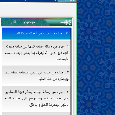
موضوع الرسائل
٢١ . رسالة من جنابه في أحكام صلاة الميّت
١ . جزء من رسالة جنابه كتبها في بداية دعوته،
فنبّه فيها على أنّه يُعرف بما يدعو إليه، لا باسمه
وأوصافه.
٢ . رسالة من جنابه إلى بعض أصحابه يعظه فيها
ويحذّره من حبّ الدّنيا.
٣ . جزء من رسالة جنابه يحذّر فيها المسلمين
من عدم المعرفة، ويدعوهم إلى طلب العلم
بالدّين، ومعرفة الحقّ والباطل.