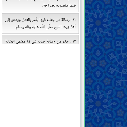
فيها مقصوده بصراحة.
١١ . رسالة من جنابه فيها يأمر بالعدل ويدعو إلى
أهل بيت النبيّ صلّى اللّه عليه وآله وسلّم.
١٢ . جزء من رسالة جنابه في ذمّ مدّعي الولاية
الشرعيّة من حكّام الجور وأتباعهم
١٣ . رسالة من جنابه إلى بعض أصحابه يعظه
فيها ويحذّره من رذائل الأخلاق.
١٤ . جزء من رسالة جنابه فيها يدعو إلى حكومة
اللّه تعالى ويحذّر من حكومة غيره.
١٥ . رسالتان من جنابه في أحكام الخمس
١٦ . رسالة نافعة من جنابه تحتوي على ثلاثين