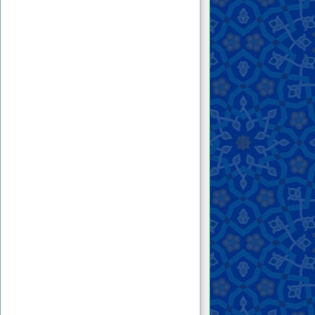
وصيّة أخلاقيّة.
١٧ . جزء من رسالة جنابه يذكر فيها أهل بومبي،
وينذر المتّبعين للشّهوات.
١٨ . رسالة من جنابه حول الحداد على أهل بيت
النبيّ صلّى اللّه عليه وآله وسلّم وأحكامه
١٩ . جزء من رسالة جنابه يذكر فيها عاقبة الذين
من قبل وينذر حكّام البلاد.
٢٠ . جزء من رسالة جنابه يذكّر فيها بيوم القيامة
ويحذّر من عاقبة الحرص على الدّنيا.
٢٢ . جزء من رسالة جنابه يصف فيها أحوال
النّاس، ويحذّرهم من عاقبة أمرهم.
٢٣ . جزء من رسالة جنابه إلى بعض أصحابه،