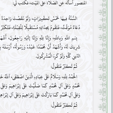
المنصور أسأله عن الصّلاة على الميّت، فكتب لي:
السُّنَّةُ فِيهَا خَمْسُ تَكْبِيرَاتٍ، وَلَوْ نَقَصْتَ وَاحِدَةً أَ
دُعَاءٌ مُوَقَّتٌ، فَتَقُومُ بِحِذَائِهِ مُسْتَقْبِلًا لِلْقِبْلَةِ، فَتُكَبِّرُ
بِسْمِ اللَّهِ وَبِاللَّهِ، وَإِنَّا لِلَّهِ وَإِنَّا إِلَيْهِ رَاجِعُونَ، أَشْه
شَرِيكَ لَهُ، وَأَشْهَدُ أَنَّ مُحَمَّدًا عَبْدُهُ وَرَسُولُهُ، أَرْسَلَهُ بِ
الدِّينِ كُلِّهِ وَلَوْ كَرِهَ الْمُشْرِكُونَ.
ثُمَّ تُكَبِّرُ فَتَقُولُ:
الْحَمْدُ لِلَّهِ، وَسَلَامٌ عَلَى عِبَادِهِ الَّذِينَ اصْطَفَى، آللَّهُ خَيْ
مُحَمَّدٍ وَعَلَى آلِ مُحَمَّدٍ كَمَا صَلَّيْتَ عَلَى إِبْرَاهِيمَ وَعَلَى 
وَعَلَى آلِ مُحَمَّدٍ كَمَا بَارَكْتَ عَلَى إِبْرَاهِيمَ وَعَلَى آلِ إِبْرَاهِ
ثُمَّ تُكَبِّرُ فَتَقُولُ: