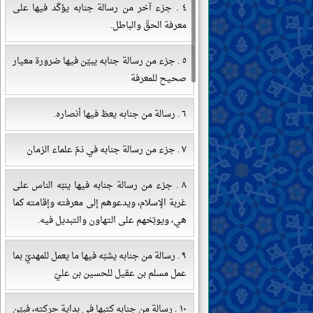
٤ . جزء آخر من رسالة جنابه يؤكّد فيها على
معرفة الحقّ والباطل.
٥ . جزء من رسالة جنابه يبيّن فيها ضرورة معيار
صحيح للمعرفة
٦ . رسالة من جنابه يعظ فيها أنصاره.
٧ . جزء من رسالة جنابه في ذمّ علماء الزمان
٨ . جزء من رسالة جنابه فيها ينبّه الناس على
غربة الإسلام، ويدعوهم إلى معرفته وإقامته كما
هي، ويوبّخهم على التهاون والتبديل فيه.
٩ . رسالة من جنابه يشبّه فيها ما يعمل للمهديّ بما
عمل مسلم بن عقيل للحسين بن عليّ
١٠ . رسالة من جنابه كتبها في بداية حركته، فبيّن