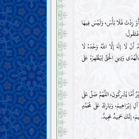
وْ زِدْتَ فَلَا بَأْسَ، وَلَيْسَ فِيهَا
 فَتَقُولُ:
َدُ أَنْ لَا إِلَهَ إِلَّا اللَّهُ وَحْدَهُ لَا
الْهُدَى وَدِينِ الْحَقِّ لِيُظْهِرَهُ عَلَى
رٌ أَمَّا يُشْرِكُونَ، اللَّهُمَّ صَلِّ عَلَى
آلِ إِبْرَاهِيمَ، وَبَارِكْ عَلَى مُحَمَّدٍ
يمَ، إِنَّكَ حَمِيدٌ مَجِيدٌ.