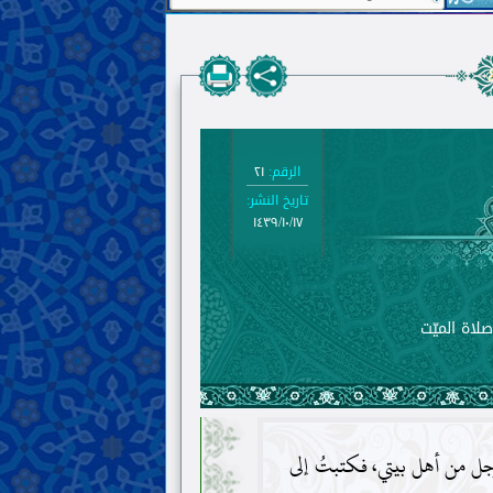
الرقم:
٢١
تاريخ النشر:
١٤٣٩/١٠/١٧
لاة الميّت
جل من أهل بيتي، فكتبتُ إلى