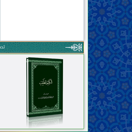
يعظه فيها ويخوّفه من اللّه.
٢٤ . جزء من رسالة جنابه في توبيخ الذين يرونه
يدعو إلى الحقّ ولا يقومون بنصره.
٢٥ . جزء من رسالة جنابه إلى بعض أصحابه
تحم
يعظه فيها ويحذّره من الجليس السوء.
٢٦ . جزء من رسالة جنابه فيها ينذر باشتداد
البلاء، ويبيّن سببه وطريقة منعه.