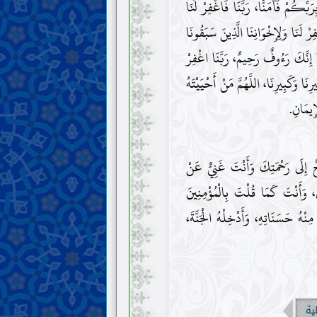
رَبِّكُمْ فَآمَنَّا، رَبَّنَا فَاغْفِرْ لَنَا
ْفِرْ لَنَا وَلِإِخْوَانِنَا الَّذِينَ سَبَقُونَا
َا إِنَّكَ رَءُوفٌ رَحِيمٌ، رَبَّنَا اغْفِرْ
رِنَا وَكَبِيرِنَا، اللَّهُمَّ مَنْ أَحْيَيْتَهُ
ْإِيمَانِ.
جٌ إِلَى رَحْمَتِكَ وَأَنْتَ غَنِيٌّ عَنْ
ينَ، وَأَنْتَ كَمَا قُلْتَ بِالْمُؤْمِنِينَ
مِنْهُ حَسَنَاتِهِ، وَأَدْخِلْهُ الْجَنَّةَ،
لية