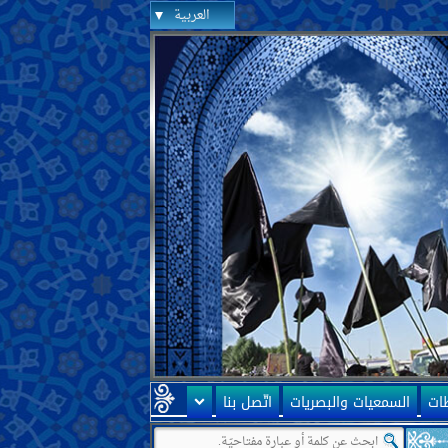
العربية
ظات
السمعيات والبصريات
اتّصل بنا
مة إيران أنّها ممهّدة لظهور الإمام المهديّ عليه السلام! سؤالي أنّه كيف يمك