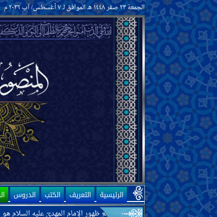
الجمعة ٢٣ صفر ١٤٤٨ هـ الموافق لـ ٧ أغسطس/ آب ٢٠٢٦ م
الرئيسية
التعريف
الكتب
الدروس
ال
للّه تعالى أنّ أحد موانع ظهور الإمام المهديّ عليه السلام هو الحكومات الحالي