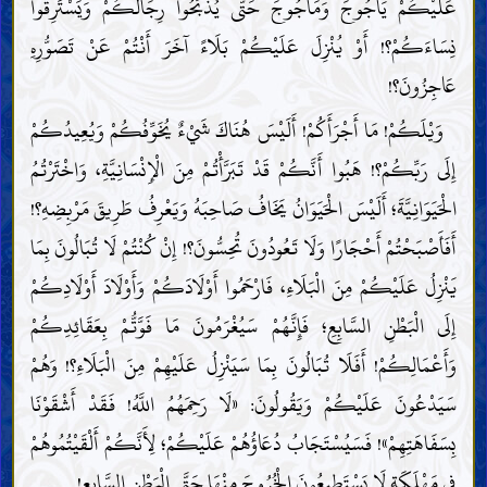
عَلَيْكُمْ يَأْجُوجَ وَمَأْجُوجَ حَتَّى يُذَبِّحُوا رِجَالَكُمْ وَيَسْتَرِقُّوا
نِسَاءَكُمْ؟! أَوْ يُنْزِلَ عَلَيْكُمْ بَلَاءً آخَرَ أَنْتُمْ عَنْ تَصَوُّرِهِ
عَاجِزُونَ؟!
وَيْلَكُمْ! مَا أَجْرَأَكُمْ! أَلَيْسَ هُنَاكَ شَيْءٌ يُخَوِّفُكُمْ وَيُعِيدُكُمْ
إِلَى رَبِّكُمْ؟! هَبُوا أَنَّكُمْ قَدْ تَبَرَّأْتُمْ مِنَ الْإِنْسَانِيَّةِ، وَاخْتَرْتُمُ
الْحَيَوَانِيَّةَ؛ أَلَيْسَ الْحَيَوَانُ يَخَافُ صَاحِبَهُ وَيَعْرِفُ طَرِيقَ مَرْبِضِهِ؟!
أَفَأَصْبَحْتُمْ أَحْجَارًا وَلَا تَعُودُونَ تُحِسُّونَ؟! إِنْ كُنْتُمْ لَا تُبَالُونَ بِمَا
يَنْزِلُ عَلَيْكُمْ مِنَ الْبَلَاءِ، فَارْحَمُوا أَوْلَادَكُمْ وَأَوْلَادَ أَوْلَادِكُمْ
إِلَى الْبَطْنِ السَّابِعِ؛ فَإِنَّهُمْ سَيُغْرَمُونَ مَا فَوَّتُّمْ بِعَقَائِدِكُمْ
وَأَعْمَالِكُمْ! أَفَلَا تُبَالُونَ بِمَا سَيَنْزِلُ عَلَيْهِمْ مِنَ الْبَلَاءِ؟! وَهُمْ
سَيَدْعُونَ عَلَيْكُمْ وَيَقُولُونَ: «لَا رَحِمَهُمُ اللَّهُ! فَقَدْ أَشْقَوْنَا
بِسَفَاهَتِهِمْ»! فَسَيُسْتَجَابُ دُعَاؤُهُمْ عَلَيْكُمْ؛ لِأَنَّكُمْ أَلْقَيْتُمُوهُمْ
فِي مَهْلَكَةٍ لَا يَسْتَطِيعُونَ الْخُرُوجَ مِنْهَا حَتَّى الْبَطْنِ السَّابِعِ!...