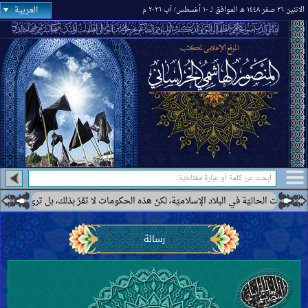
العربية
الاثنين ٢٦ صفر ١٤٤٨ هـ الموافق لـ ١٠ أغسطس/ آب ٢٠٢٦ م
حاليّة في البلاد الإسلاميّة، لكنّ هذه الحكومات لا تقرّ بذلك، بل ترى بعضها كحكومة إي
رسالة