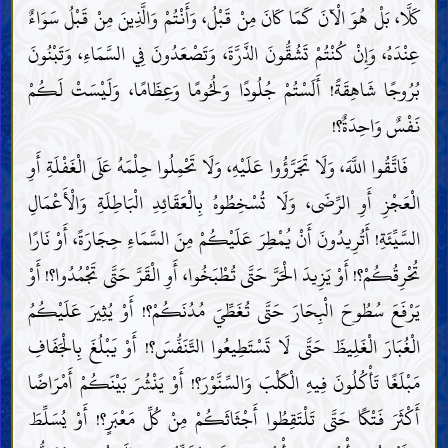
كَلَّا، بَلْ هُوَ الْآنَ كَمَا كَانَ مِنْ قَبْلُ، وَأَنْتُمْ وَالَّذِينَ مِنْ قَبْلُ سَوَاءٌ
عِنْدَهُ، وَإِنْ كُنْتُمْ تَشُقُّونَ الذَّرَّةَ، وَتَصْعَدُونَ فِي السَّمَاءِ، وَتَبْنُونَ
بُرُوجًا شَاهِقَةً! أَلَسْتُمْ جُلُودًا وَلُحُومًا وَعِظَامًا، وَلَيْسَتْ لَكُمْ
نَفْسٌ وَاحِدَةٌ؟!
فَاتَّقُوا اللَّهَ، وَلَا تَجَرَّؤُوا عَلَيْهِ، وَلَا تَحْمِلُوا حِلْمَهُ عَلَى الْغَفْلَةِ أَوِ
الْعَجْزِ أَوِ الرِّضَى، وَلَا تُسْخِطُوهُ بِالْعَقَائِدِ الْبَاطِلَةِ وَالْأَعْمَالِ
السَّيِّئَةِ! أَتُرِيدُونَ أَنْ يُمْطِرَ عَلَيْكُمْ مِنَ السَّمَاءِ حِجَارَةً، أَوْ نَارًا
تُحْرِقُكُمْ؟! أَوْ يَزِيدَ الْحَرَّ حَتَّى تُطْبَخُوا، أَوِ الْقَرَّ حَتَّى تَجْمُدُوا؟! أَوْ
يَرْفَعَ سُطُوحَ الْبِحَارَ حَتَّى تُغَطِّيَ مُدُنَكُمْ؟! أَوْ يُثِيرَ عَلَيْكُمُ
الْغُبَارَ الْغَلِيظَ حَتَّى لَا تَسْتَطِيعُوا التَّنَفُّسَ؟! أَوْ يَبْلُغَ بِالْجَفَافِ
مَبْلَغًا تَأْكُلُونَ فِيهِ الْكَلْبَ وَالسِّنَّوْرَ؟! أَوْ يَنْشُرَ بَيْنَكُمْ أَمْرَاضًا
أَكْثَرَ فَتْكًا حَتَّى تَلْتَقِطُوا أَجْثَاثَكُمْ مِنْ كُلِّ مَعْبَرٍ؟! أَوْ يُسَلِّطَ