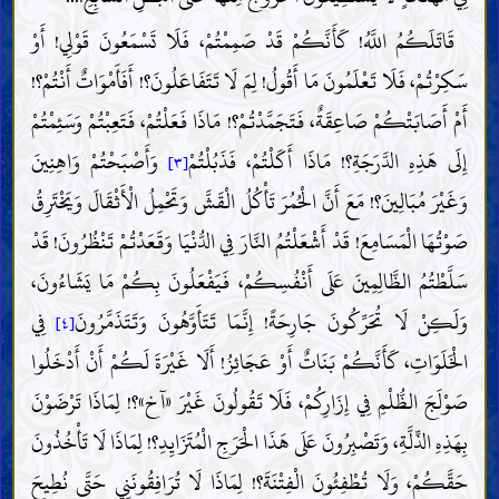
قَاتَلَكُمُ اللَّهُ! كَأَنَّكُمْ قَدْ صَمِمْتُمْ، فَلَا تَسْمَعُونَ قَوْلِي! أَوْ
سَكِرْتُمْ، فَلَا تَعْلَمُونَ مَا أَقُولُ! لِمَ لَا تَتَفَاعَلُونَ؟! أَفَأَمْوَاتٌ أَنْتُمْ؟!
أَمْ أَصَابَتْكُمْ صَاعِقَةٌ، فَتَجَمَّدْتُمْ؟! مَاذَا فَعَلْتُمْ، فَتَعِبْتُمْ وَسَئِمْتُمْ
إِلَى هَذِهِ الدَّرَجَةِ؟! مَاذَا أَكَلْتُمْ، فَذَبُلْتُمْ
وَأَصْبَحْتُمْ وَاهِنِينَ
[٣]
وَغَيْرَ مُبَالِينَ؟! مَعَ أَنَّ الْحُمُرَ تَأْكُلُ الْقَشَّ وَتَحْمِلُ الْأَثْقَالَ وَيَخْتَرِقُ
صَوْتُهَا الْمَسَامِعَ! قَدْ أَشْعَلْتُمُ النَّارَ فِي الدُّنْيَا وَقَعَدْتُمْ تَنْظُرُونَ! قَدْ
سَلَّطْتُمُ الظَّالِمِينَ عَلَى أَنْفُسِكُمْ، فَيَفْعَلُونَ بِكُمْ مَا يَشَاءُونَ،
وَلَكِنْ لَا تُحَرِّكُونَ جَارِحَةً! إِنَّمَا تَتَأَوَّهُونَ وَتَتَذَمَّرُونَ
فِي
[٤]
الْخَلَوَاتِ، كَأَنَّكُمْ بَنَاتٌ أَوْ عَجَائِزُ! أَلَا غَيْرَةَ لَكُمْ أَنْ أَدْخَلُوا
صَوْلَجَ الظُّلْمِ فِي إِزَارِكُمْ، فَلَا تَقُولُونَ غَيْرَ «آخ»؟! لِمَاذَا تَرْضَوْنَ
بِهَذِهِ الذِّلَّةِ، وَتَصْبِرُونَ عَلَى هَذَا الْحَرَجِ الْمُتَزَايِدِ؟! لِمَاذَا لَا تَأْخُذُونَ
حَقَّكُمْ، وَلَا تُطْفِئُونَ الْفِتْنَةَ؟! لِمَاذَا لَا تُرَافِقُونَنِي حَتَّى نُطِيحَ