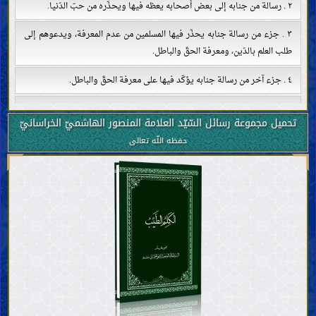
٢ . رسالة من جنابه إلى بعض أصحابه يعظه فيها ويحذّره من حبّ الدّنيا.
٣ . جزء من رسالة جنابه يحذّر فيها المسلمين من عدم المعرفة، ويدعوهم إلى
طلب العلم بالدّين، ومعرفة الحقّ والباطل.
٤ . جزء آخر من رسالة جنابه يؤكّد فيها على معرفة الحقّ والباطل.
٥ . جزء من رسالة جنابه يبيّن فيها ضرورة معيار صحيح للمعرفة
تحميل مجموعة رسائل السّيّد العلامة المنصور الهاشميّ الخراسانيّ
٦ . رسالة من جنابه يعظ فيها أنصاره.
حفظه اللّه تعالى
٧ . جزء من رسالة جنابه في ذمّ علماء الزمان
٨ . جزء من رسالة جنابه فيها ينبّه الناس على غربة الإسلام، ويدعوهم إلى
معرفته وإقامته كما هي، ويوبّخهم على التهاون والتبديل فيه.
٩ . رسالة من جنابه يشبّه فيها ما يعمل للمهديّ بما عمل مسلم بن عقيل للحسين
بن عليّ
١٠ . رسالة من جنابه كتبها في بداية حركته، فبيّن فيها مقصوده بصراحة.
١١ . رسالة من جنابه فيها يأمر بالعدل ويدعو إلى أهل بيت النبيّ صلّى اللّه عليه