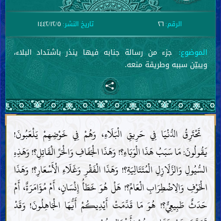
الرقم:
٢٦
تاريخ النشر:
١٤٤٢/١٢/٥
الموضوع:
جزء من رسالة جنابه فيها ينذر باشتداد البلاء،
ويبيّن سببه وطريقة منعه.
تَحْتَرِقُ الدُّنْيَا فِي حَرِيقِ الْبَلَاءِ، وَهُمْ فِي خَوْضِهِمْ يَلْعَبُونَ!
يَقُولُونَ: مَا سَبَبُ هَذَا الْوَبَاءِ؟! وَهَذَا الْجَفَافِ وَالْحَرِّ الْقَاتِلِ؟! وَهَذِهِ
السُّيُولِ وَالزَّلَازِلِ الْمُتَتَالِيَةِ؟! وَهَذَا الْفَقْرِ وَغَلَاءِ الْأَسْعَارِ؟! وَهَذَا
الْخَوْفِ وَالِاضْطِرَابِ الْعَامِّ؟! هَلْ هُوَ خَطَأُ إِنْسَانٍ، أَمْ مُؤَامَرَةٌ، أَمْ
حَدَثٌ طَبِيعِيٌّ؟! هُوَ مَا قَدَّمَتْ أَيْدِيكُمْ أَيُّهَا الْجَاهِلُونَ! وَقَدْ