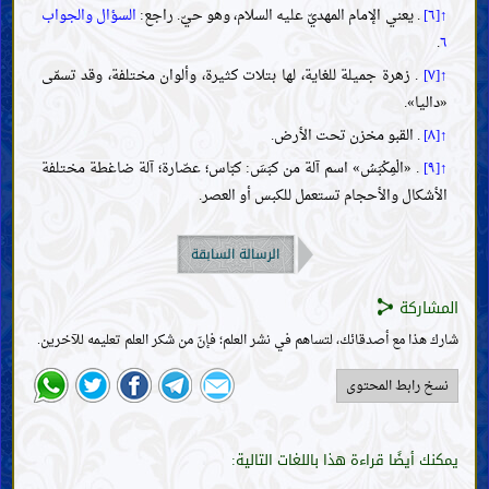
↑[٦]
. يعني الإمام المهديّ عليه السلام، وهو حيّ. راجع:
السؤال والجواب
.
٦
↑[٧]
. زهرة جميلة للغاية، لها بتلات كثيرة، وألوان مختلفة، وقد تسمّى
«داليا».
↑[٨]
. القبو مخزن تحت الأرض.
↑[٩]
. «الْمِكْبَسُ» اسم آلة من كبَسَ: كبّاس؛ عصّارة؛ آلة ضاغطة مختلفة
الأشكال والأحجام تستعمل للكبس أو العصر.
الرسالة السابقة
المشاركة
شارك هذا مع أصدقائك، لتساهم في نشر العلم؛ فإنّ من شكر العلم تعليمه للآخرين.
نسخ رابط المحتوى
يمكنك أيضًا قراءة هذا باللغات التالية: