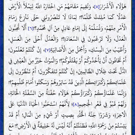
هَؤُلَاءِ الْأَشْرَارَ
، وَنُقِيمَ مَقَامَهُمْ مَنِ اخْتَارَهُ اللَّهُ لِيَمْلَأَ الْأَرْضَ
[٥]
عَدْلًا كَمَا مُلِئَتْ ظُلْمًا؟! لِمَاذَا لَا تَنْصُرُونَنِي حَتَّى نَنْزِعَ زِمَامَ
الْأَمْرِ مِنْهُمْ، وَنُسَلِّمَهُ إِلَى إِمَامٍ عَادِلٍ مِنْ آلِ مُحَمَّدٍ؟!
أَلَا تُحِبُّونَ
[٦]
الْعَدْلَ، وَلَا تَرْغَبُونَ فِي السَّعَادَةِ؟! وَالْعَدْلُ أَحْلَى مِنَ الْعَسَلِ،
وَأَطْيَبُ مِنَ الْمِسْكِ، وَأَجْمَلُ مِنَ الْأَضَالِيَةِ
، إِنْ كُنْتُمْ تَعْلَمُونَ!
[٧]
أَمْ تَخَافُونَ أَنْ يَأْخُذُوكُمْ أَوْ يَقْتُلُوكُمْ؟! وَالْمَوْتُ خَيْرٌ مِنَ الْعَيْشِ فِي
الذُّلِّ تَحْتَ ظِلَالِ الظَّالِمِينَ، إِنْ كُنْتُمْ تَتَفَكَّرُونَ! أَمْ تَنْظُرُونَ إِلَى
عُلَمَائِكُمْ وَكُبَرَائِكُمُ الَّذِينَ قَدْ سَايَرُوهُمْ وَسَكَتُوا أَمَامَ ظُلْمِهِمْ؟!
وَإِنَّمَا عُلَمَاؤُكُمْ وَكُبَرَاؤُكُمْ هَؤُلَاءِ حُفْنَةٌ مِنَ السَّفْلَةِ الْخَانَةِ،
وَلَهُمْ قَبْوٌ فِي قَعْرِ الْجَحِيمِ
؛ لِأَنَّهُمُ اسْتَحَبُّوا الْحَيَاةَ الدُّنْيَا عَلَى
[٨]
الْآخِرَةِ، وَشَرَوْا جَنَّةَ الْخُلْدِ بِصِيتٍ أَوْ شَيْءٍ مِنَ الْمَالِ! أَمْ قَدْ
يَئِسْتُمْ مِنْ رَحْمَةِ اللَّهِ، فَظَنَنْتُمْ أَنَّهُ لَيْسَ لَهُ خَلِيفَةٌ فِي الْأَرْضِ؟! مَعَ