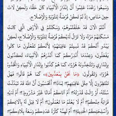
وَسَمِعُوا رَعْدَهُ عَلِمُوا أَنَّ إِنْذَارَ الْأَنْبِيَاءِ كَانَ حَقًّا، وَلَكِنْ لَاتَ
حِينَ مَنَاصٍ، إِذْ لَمْ تَكُنْ فُرْصَةٌ لِلتَّوْبَةِ وَالْإِصْلَاحِ.
أَنْتُمُ الْآنَ قَدْ خَلَفْتُمُوهُمْ، وَسَكَنْتُمْ فِي الْأَرْضِ الَّتِي كَانَتْ
مَسْكَنَهُمْ مَرَّةً، وَلَا تَزَالُ لَدَيْكُمْ فُرْصَةٌ لِلتَّوْبَةِ وَالْإِصْلَاحِ، لَكِنْ
يَبْدُو أَنَّكُمْ قَدْ نَسِيتُمْ عَاقِبَتَهُمْ؛ لِأَنَّكُمْ تَفْعَلُونَ مَا كَانُوا
يَفْعَلُونَ، وَعِنْدَمَا أُنْذِرُكُمْ كَمَا أَنْذَرَهُمُ الْأَنْبِيَاءُ، تُكَذِّبُونَ
بِإِنْذَارِي وَتَتَّخِذُونَهُ هُزُوًا، كَمَا هُمْ كَذَّبُوا بِإِنْذَارِ الْأَنْبِيَاءِ وَاتَّخَذُوهُ
﴾
﴿
هُزُوًا، وَتَقُولُونَ:
مَا نَحْنُ بِمُعَذَّبِينَ
، كَمَا هُمْ قَالُوا! فَهَلْ
تَنْتَظِرُونَ إِلَّا مِثْلَ عَاقِبَتِهِمْ؟! لِمَاذَا؟! أَتَحْسَبُونَ أَنَّ اللَّهَ قَدْ تَبَدَّلَتْ
سُنَّتُهُ، أَوْ زَالَتْ قُدْرَتُهُ؟! أَمْ آتَاكُمْ أَمَانًا غَيْرَ مَشْرُوطٍ؟! أَمْ لَدَيْهِ
قَرَابَةٌ مِنْكُمْ؟! أَمْ لَا يَعْلَمُ مَا تَعْمَلُونَ؟! أَمْ لَا قِبَلَ لَهُ بِآلَاتِكُمْ
وَأَسْلِحَتِكُمُ الْحَدِيثَةِ؟! أَمْ تُهِمُّهُ كَثْرَةُ عَدَدِكُمْ وَسَعَةُ بِلَادِكُمْ؟!