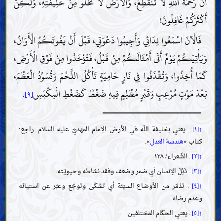
أَنَّ رَحْمَةَ اللَّهِ لَا تَنْقَطِعُ، وَالْأَرْضَ لَا تَخْلُو مِنْ خَلِيفَتِهِ، وَلَكِنَّ
أَكْثَرَكُمْ غَافِلُونَ!
فَالْآنَ اسْمَعُوا نِدَائِي وَأَجِيبُوا دَعْوَتِي، قَبْلَ أَنْ يَفُوتَكُمُ الْأَوَانُ،
وَيَأْتِيَكُمْ يَوْمٌ أَتَى أَمْثَالَكُمْ مِنْ قَبْلُ، فَتُؤْخَذُوا مِنْ فَوْقِ الْأَرْضِ،
كَمَا أُخِذُوا، وَتُقْذَفُوا فِي نَارٍ حَامِيَةٍ تَأْكُلُ اللَّحْمَ وَتُسَوِّدُ الْعَظْمَ،
بَعْدَ مَوْتٍ مُرْعِبٍ وَقَبْرٍ مُظْلِمٍ فِيهِ ضَغْطٌ كَضَغْطِ الْمِكْبَسِ
.
[٩]
↑[١]
. يعني بخليفة اللّه في الأرض الإمام المهديّ عليه السلام. راجع:
كتاب «
هندسة العدل
».
↑[٢]
. الشّعراء/ ١٣٨
↑[٣]
. ذَبُلَ الإنسان أي ضمر وضعف وفقد نشاطه وحيويّته.
↑[٤]
. تذمّر من الأوضاع السيّئة أي تشكّى وتوجّع وعبّر عن استيائه
وعدم رضاه.
↑[٥]
. يعني الحكّام المختلفين.