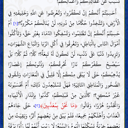
تَسَبَّبَ عَنْ عَقَائِدِكُمْ وَأَعْمَالِكُمْ!
أَحَسِبْتُمْ أَنَّكُمْ إِنْ تَكْفُرُوا، وَتُعْرِضُوا عَنِ اللَّهِ وَخَلِيفَتِهِ فِي
الْأَرْضِ، وَتَتَّخِذُوا حُكَّامًا مِنْ دُونِهِ، لَنْ يَنَالَكُمْ مَكْرُوهٌ؟!
أَمْ
[١]
حَسِبْتُمْ أَنَّكُمْ إِنْ تَظْلِمُوا، وَتَسْفِكُوا الدِّمَاءَ بِغَيْرِ حَقٍّ، وَتَأْكُلُوا
أَمْوَالَ النَّاسِ بِالْبَاطِلِ، وَتَغْرِقُوا فِي أَكْلِ الرِّبَا وَاتِّبَاعِ الشَّهَوَاتِ،
وَتَزِيدُوا ذَنْبًا عَلَى ذَنْبٍ، لَنْ تَكُونَ لَهُ تَبِعَةٌ؟! كَلَّا! ثُمَّ كَلَّا! بَلْ
سَيُصْبِحُ كُفْرُكُمْ نَارًا تُحْرِقُكُمْ، وَذُنُوبُكُمْ إِعْصَارًا
يُذْهِبُكُمْ، حَتَّى لَا يَبْقَى مِنْكُمْ إِلَّا قَلِيلٌ فِي الْمَغَارَاتِ وَشُقُوقِ
الصُّخُورِ وَالْمَنَاطِقِ النَّائِيَةِ! فَهَلْ تَسْتَبْعِدُونَ ذَلِكَ، أَمْ تَحْسَبُونَهُ
غَيْرَ مُمْكِنٍ؟! كَالَّذِينَ مِنْ قَبْلِكُمْ، كَذَّبُوا بِإِنْذَارِ الْأَنْبِيَاءِ،
﴾
﴿
وَاتَّخَذُوهُ هُزُوًا، وَقَالُوا:
مَا نَحْنُ بِمُعَذَّبِينَ
، حَتَّى جَاءَهُمُ
[٢]
الْعَذَابُ وَأَهْلَكَهُمْ جَمِيعًا، فَلَمْ يَبْقَ مِنْ بَعْضِهِمْ أَثَرٌ، وَبَقِيَتْ مِنْ
بَعْضِهِمْ خِرْبَةٌ يَسْكُنُهَا الْبُومُ وَالسَّبُعُ! لَا رَيْبَ أَنَّهُمْ لَمَّا رَأَوْا بَرْقَهُ