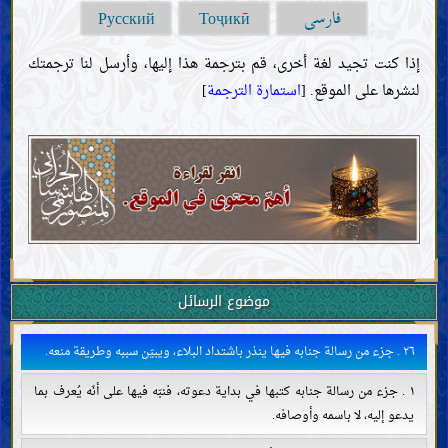
فارسی
Русский
Тоҷикӣ
إذا كنت تجيد لغة أخرى، قم بترجمة هذا إليها، وأرسل لنا ترجمتك
لنشرها على الموقع. [
استمارة الترجمة
]
موضوع الرسائل
٢٦ . جزء من رسالة جنابه فيها ينذر باشتداد البلاء، ويبيّن سببه وطريقة منعه.
١ . جزء من رسالة جنابه كتبها في بداية دعوته، فنبّه فيها على أنّه يُعرف بما
يدعو إليه، لا باسمه وأوصافه.