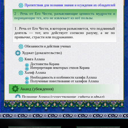
Препятствия для познания знания и осуждения их обладателей
2 . Речь от Его Чести, разъясняющие ценность мудрости и
порицающие тех, кто не извлекает из неё пользы.
1 . Речь от Его Чести, в котором разъясняется, что подлинный
деятель — тот, кто действует согласно разуму, а не по
привычке, страсти или подражанию.
Обязанности и действия ученых
Худжат (доказательство)
Книга Аллаха
Достоинства Корана
Интерпретация некоторых стихов Корана
Халиф Аллаха
Необходимость и особенности халифа Аллаха
Полученные повествование от халифов Аллаха
Акаид (убеждения)
Познание Аллаха (существование, сифаты и афъал)
Познание халифов Аллаха
Пророки
Последний Пророк
Особенности последнего Пророка
Сподвижники и жены последнего Пророка