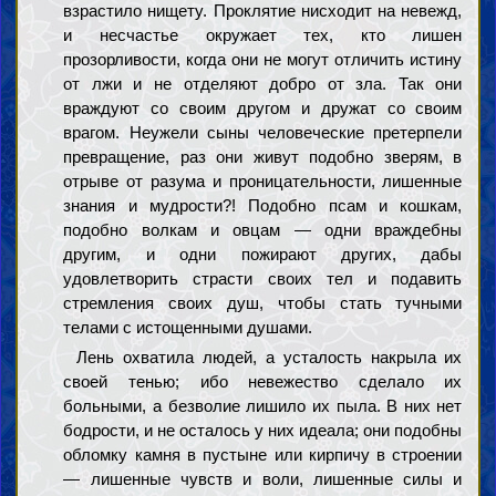
взрастило нищету. Проклятие нисходит на невежд,
и несчастье окружает тех, кто лишен
прозорливости, когда они не могут отличить истину
от лжи и не отделяют добро от зла. Так они
враждуют со своим другом и дружат со своим
врагом. Неужели сыны человеческие претерпели
превращение, раз они живут подобно зверям, в
отрыве от разума и проницательности, лишенные
знания и мудрости?! Подобно псам и кошкам,
подобно волкам и овцам — одни враждебны
другим, и одни пожирают других, дабы
удовлетворить страсти своих тел и подавить
стремления своих душ, чтобы стать тучными
телами с истощенными душами.
Лень охватила людей, а усталость накрыла их
своей тенью; ибо невежество сделало их
больными, а безволие лишило их пыла. В них нет
бодрости, и не осталось у них идеала; они подобны
обломку камня в пустыне или кирпичу в строении
— лишенные чувств и воли, лишенные силы и