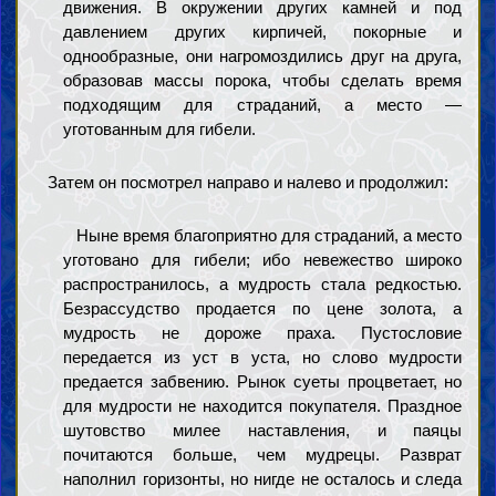
движения. В окружении других камней и под
давлением других кирпичей, покорные и
однообразные, они нагромоздились друг на друга,
образовав массы порока, чтобы сделать время
подходящим для страданий, а место —
уготованным для гибели.
Затем он посмотрел направо и налево и продолжил:
Ныне время благоприятно для страданий, а место
уготовано для гибели; ибо невежество широко
распространилось, а мудрость стала редкостью.
Безрассудство продается по цене золота, а
мудрость не дороже праха. Пустословие
передается из уст в уста, но слово мудрости
предается забвению. Рынок суеты процветает, но
для мудрости не находится покупателя. Праздное
шутовство милее наставления, и паяцы
почитаются больше, чем мудрецы. Разврат
наполнил горизонты, но нигде не осталось и следа