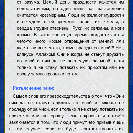
от разума. Целый день праздности кажется им
недостаточным, но один лишь час наставления
считается чрезмерным. Люди не желают мудрости
и не уделяют ей времени. Головы их тяжелы, а
сердца (груди) стеснены. Руки их связаны, а ноги
хромы. В такое зловещее время ожидаете ли вы
чего-то иного, кроме отвращения от меня?! Или
ждете ли вы чего-то, кроме вражды со мной?! Нет,
клянусь Аллахом! Они никогда не станут дружить
со мной и никогда не последуют за мной, если
только я не стану потакать их прихотям или не
орошу землю кровью и потом!
Разъяснение речи:
Смысл слов его превосходительства о том, что «Они
никогда не станут дружить со мной и никогда не
последуют за мной, если только я не стану потакать их
прихотям или не орошу землю кровью и потом!»
заключается в том, что люди примут его призыв лишь
в том случае, если он будет соответствовать их