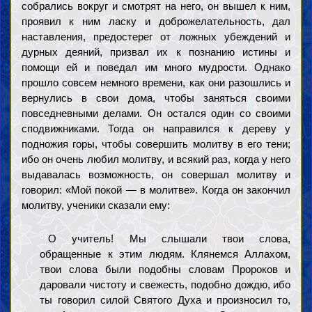
собрались вокруг и смотрят на него, он вышел к ним,
проявил к ним ласку и доброжелательность, дал
наставления, предостерег от ложных убеждений и
дурных деяний, призвал их к познанию истины и
помощи ей и поведал им много мудрости. Однако
прошло совсем немного времени, как они разошлись и
вернулись в свои дома, чтобы заняться своими
повседневными делами. Он остался один со своими
сподвижниками. Тогда он направился к дереву у
подножия горы, чтобы совершить молитву в его тени;
ибо он очень любил молитву, и всякий раз, когда у него
выдавалась возможность, он совершал молитву и
говорил: «Мой покой — в молитве». Когда он закончил
молитву, ученики сказали ему:
О учитель! Мы слышали твои слова,
обращенные к этим людям. Клянемся Аллахом,
твои слова были подобны словам Пророков и
даровали чистоту и свежесть, подобно дождю, ибо
ты говорил силой Святого Духа и произносил то,