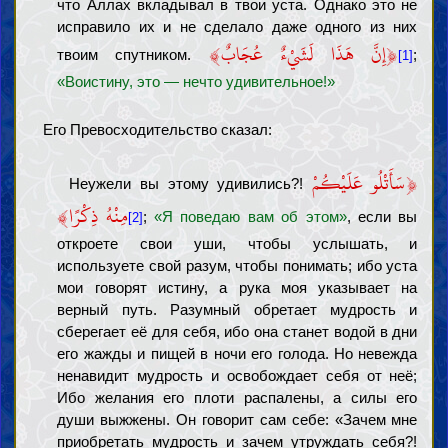
что Аллах вкладывал в твои уста. Однако это не
исправило их и не сделало даже одного из них
﴾
﴿
إِنَّ هَذَا لَشَيْءٌ عُجَابٌ
твоим спутником.
;
[1]
«Воистину, это — нечто удивительное!»
Его Превосходительство сказал:
﴿
سَأَتْلُو عَلَيْكُمْ
Неужели вы этому удивились?!
﴾
مِنْهُ ذِكْرًا
;
«Я поведаю вам об этом»
, если вы
[2]
откроете свои уши, чтобы услышать, и
используете свой разум, чтобы понимать; ибо уста
мои говорят истину, а рука моя указывает на
верный путь. Разумный обретает мудрость и
сберегает её для себя, ибо она станет водой в дни
его жажды и пищей в ночи его голода. Но невежда
ненавидит мудрость и освобождает себя от неё;
Ибо желания его плоти распалены, а силы его
души выжжены. Он говорит сам себе: «Зачем мне
приобретать мудрость и зачем утруждать себя?!