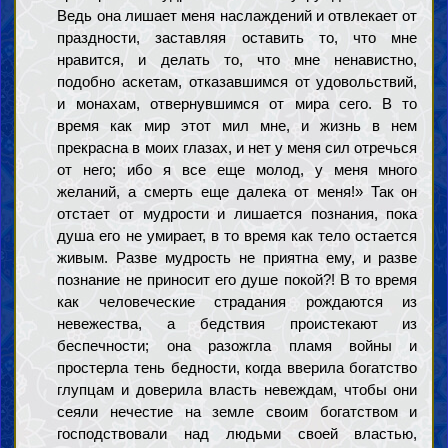
Ведь она лишает меня наслаждений и отвлекает от
праздности, заставляя оставить то, что мне
нравится, и делать то, что мне ненавистно,
подобно аскетам, отказавшимся от удовольствий,
и монахам, отвернувшимся от мира сего. В то
время как мир этот мил мне, и жизнь в нем
прекрасна в моих глазах, и нет у меня сил отречься
от него; ибо я все еще молод, у меня много
желаний, а смерть еще далека от меня!» Так он
отстает от мудрости и лишается познания, пока
душа его не умирает, в то время как тело остается
живым. Разве мудрость не приятна ему, и разве
познание не приносит его душе покой?! В то время
как человеческие страдания рождаются из
невежества, а бедствия проистекают из
беспечности; она разожгла пламя войны и
простерла тень бедности, когда вверила богатство
глупцам и доверила власть невеждам, чтобы они
сеяли нечестие на земле своим богатством и
господствовали над людьми своей властью,