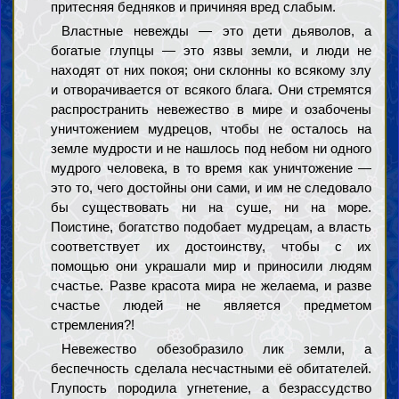
притесняя бедняков и причиняя вред слабым.
Властные невежды — это дети дьяволов, а
богатые глупцы — это язвы земли, и люди не
находят от них покоя; они склонны ко всякому злу
и отворачивается от всякого блага. Они стремятся
распространить невежество в мире и озабочены
уничтожением мудрецов, чтобы не осталось на
земле мудрости и не нашлось под небом ни одного
мудрого человека, в то время как уничтожение —
это то, чего достойны они сами, и им не следовало
бы существовать ни на суше, ни на море.
Поистине, богатство подобает мудрецам, а власть
соответствует их достоинству, чтобы с их
помощью они украшали мир и приносили людям
счастье. Разве красота мира не желаема, и разве
счастье людей не является предметом
стремления?!
Невежество обезобразило лик земли, а
беспечность сделала несчастными её обитателей.
Глупость породила угнетение, а безрассудство