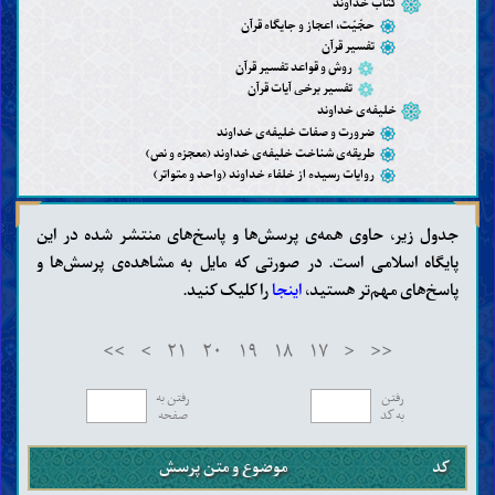
کتاب خداوند
حجّیّت، اعجاز و جایگاه قرآن
تفسیر قرآن
روش و قواعد تفسیر قرآن
تفسیر برخی آیات قرآن
خلیفه‌ی خداوند
ضرورت و صفات خلیفه‌ی خداوند
طریقه‌ی شناخت خلیفه‌ی خداوند (معجزه و نص)
روایات رسیده از خلفاء خداوند (واحد و متواتر)
عقاید
جدول زیر، حاوی همه‌ی پرسش‌ها و پاسخ‌های منتشر شده در این
شناخت خداوند (وجود، صفات و افعال)
پایگاه اسلامی است. در صورتی که مایل به مشاهده‌ی پرسش‌ها و
شناخت خلفاء خداوند
پاسخ‌های مهم‌تر هستید،
اینجا
را کلیک کنید.
پیامبران
پیامبر خاتم
ویژگی‌های پیامبر خاتم
>>
>
۲۱
۲۰
۱۹
۱۸
۱۷
<
<<
یاران و همسران پیامبر خاتم
عترت و اهل بیت پیامبر خاتم
رفتن
رفتن به
مهدی
به کد
صفحه
وجود مهدی و ویژگی‌های او
منصور و نهضت زمینه‌سازی برای ظهور مهدی
کد
موضوع و متن پرسش
نشانه‌های ظهور مهدی و فتنه‌های آخر الزّمان
شناخت آخرت