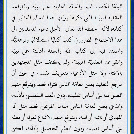
اتّباعًا لكتاب اللّه والسنّة الثابتة عن نبيّه والقواعد
العقليّة المبيّنة التي ذكرها وبيّنها هذا العالم العظيم في
كتابه؛ لأنّه -حفظه اللّه تعالى- لأجل دعوة المسلمين إلى
هذا الاجتماع الضروريّ كتب كتابًا استدلاليًّا وبرهانيًّا،
واستند فيه إلى كتاب اللّه والسنّة الثابتة عن نبيّه
والقواعد العقليّة المبيّنة، ولم يكتف مثل المجتهدين
بالإفتاء ولا مثل الأدعياء بتعريف نفسه، في حين أنّ
مرجع التقليد يعلن لعامّة النّاس فتواه فقط ويتوقّع منهم
العمل بها على أساس تقليده ودون العلم التفصيليّ بأدلّته،
والدّعيّ يعلن لعامّة النّاس مقامه المزعوم فقط مثل أنّه
المهديّ أو نائبه أو ابنه، ويتوقّع منهم الاتّباع لقوله أو فعله
على أساس تقليده ودون العلم التفصيليّ بأدلّته، لكنّ