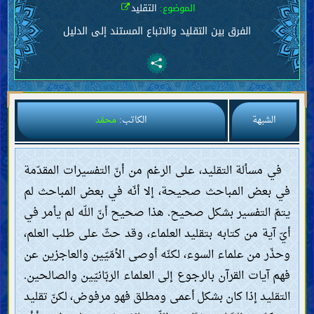
الموضوع:
التقليد
الفرق بين التقليد والاتباع المستند إلى الدليل
الشبهة
الكاتب:
محمّد
في مسألة التقليد، على الرغم من أنّ التفسيرات المقدّمة
في بعض المباحث صحيحة، إلا أنّه في بعض المباحث لم
يتمّ التفسير بشكل صحيح. هذا صحيح أنّ اللّه لم يأمر في
أيّ آية من كتابه بتقليد العلماء، وقد حثّ على طلب العلم،
وحذّر من علماء السوء، لكنّه أوصى الأمّيّين والعاجزين عن
فهم آيات القرآن بالرجوع إلى العلماء الربّانيّين والصالحين.
التقليد إذا كان بشكل أعمى ومطلق فهو مرفوض، لكنّ تقليد