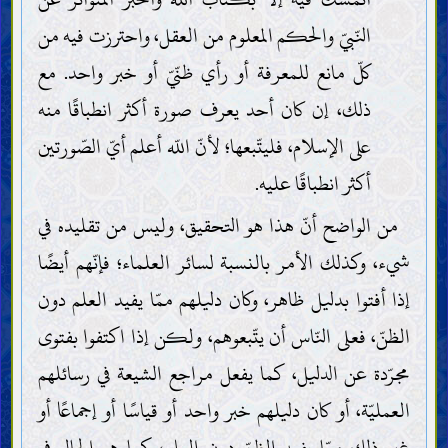
النّبيّ والحكم المعلوم من العقل، واحترزت فيه من
كلّ مانع للمعرفة أو رأي ظنّيّ أو خبر واحد. مع
ذلك، إن كان أحد يعرف صورة أكثر انطباقًا منه
على الإسلام، فليتّبعها؛ لأنّ اللّه أعلم أيّ الصّورتين
أكثر انطباقًا عليه.
من الواضح أنّ هذا هو التحقيق، وليس من تقليده في
شيء، وكذلك الأمر بالنسبة لسائر العلماء؛ فإنّهم أيضًا
إذا أفتوا بدليل ظاهر، وكان دليلهم ممّا يفيد العلم دون
الظنّ، فعلى النّاس أن يتّبعوهم، ولكن إذا اكتفوا بفتوى
مجرّدة عن الدليل، كما يفعل مراجع الشيعة في رسائلهم
العمليّة، أو كان دليلهم خبر واحد أو قياسًا أو إجماعًا أو
غير ذلك ممّا يفيد الظنّ دون العلم، كما هو الحال في