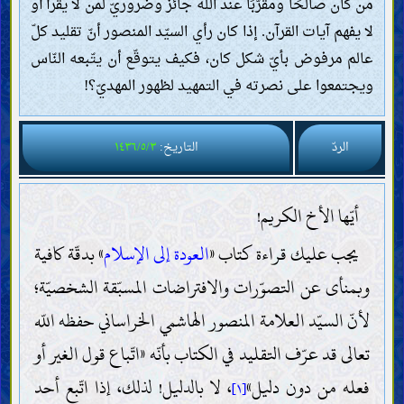
من كان صالحًا ومقرّبًا عند اللّه جائز وضروريّ لمن لا يقرأ أو
لا يفهم آيات القرآن. إذا كان رأي السيّد المنصور أنّ تقليد كلّ
عالم مرفوض بأيّ شكل كان، فكيف يتوقّع أن يتّبعه النّاس
ويجتمعوا على نصرته في التمهيد لظهور المهديّ؟!
الردّ
التاريخ:
١٤٣٦/٥/٣
أيّها الأخ الكريم!
يجب عليك قراءة كتاب «
العودة إلى الإسلام
» بدقّة كافية
وبمنأى عن التصوّرات والافتراضات المسبّقة الشخصيّة؛
لأنّ السيّد العلامة المنصور الهاشمي الخراساني حفظه اللّه
تعالى قد عرّف التقليد في الكتاب بأنّه «اتّباع قول الغير أو
فعله من دون دليل»
، لا بالدليل! لذلك، إذا اتّبع أحد
[١]