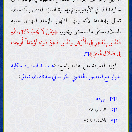
خليفة اللّه في الأرض، يتمّ بإجابة السيّد المنصور أيّده اللّه
تعالى وإعانته؛ لأنّه يمهّد لظهور الإمام المهديّ عليه
السلام بكلّ ما يمكن ويجوز،
﴿
وَمَنْ لَا يُجِبْ دَاعِيَ اللَّهِ
فَلَيْسَ بِمُعْجِزٍ فِي الْأَرْضِ وَلَيْسَ لَهُ مِنْ دُونِهِ أَوْلِيَاءُ ۚ أُولَئِكَ
فِي ضَلَالٍ مُبِينٍ
﴾
.
[٣]
لمزيد المعرفة عن هذا، راجع: «
هندسة العدل؛ حكاية
لحوار مع المنصور الهاشميّ الخراسانيّ حفظه اللّه تعالى
».
↑[١]
.
ص٥٨
↑[٢]
. النّجم/ ٢٨
↑[٣]
. الأحقاف/ ٣٢