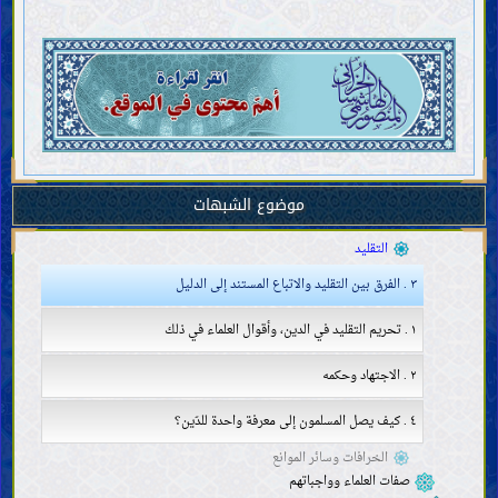
المقدّمات
العقل
العلم
موضوع الشبهات
وجوب اكتساب العلم (الاجتهاد) وطريقته
موانع اكتساب العلم
التقليد
٣ . الفرق بين التقليد والاتباع المستند إلى الدليل
١ . تحريم التقليد في الدين، وأقوال العلماء في ذلك
٢ . الاجتهاد وحكمه
٤ . كيف يصل المسلمون إلى معرفة واحدة للدّين؟
الخرافات وسائر الموانع
صفات العلماء وواجباتهم