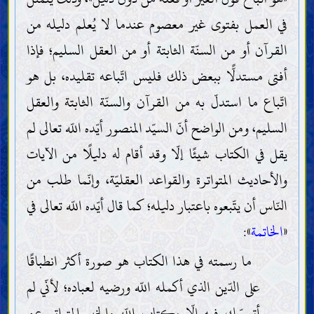
في العمل بفتوى غير معصوم عندما لا يُعلم دليله من
القرآن أو من السنّة الثابتة أو من العقل السليم؛ فإذا
أفتى مستدلًّا ببعض ذلك فليس اتّباعه تقليده، بل هو
اتّباع ما استدلّ به من القرآن والسنّة الثابتة والعقل
السليم، ومن الواضح أنّ السيّد المنصور أيّده اللّه تعالى لم
يقل في الكتاب شيئًا إلّا وقد أقام له دليلًا من الآيات
والأحاديث المتواترة والقواعد العقليّة، وإنّما طلب من
النّاس أن يتّبعوه باعتبار دليله؛ كما قال أيّده اللّه تعالى في
«
الخاتمة
»:
ما رسمته في هذا الكتاب هو صورة أكثر انطباقًا
على الدّين الذي أكمله اللّه ورضيه لعباده؛ لأنّي لم
أتمسّك فيه إلّا بكتاب اللّه والخبر المتواتر عن