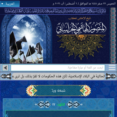
العربية
الخميس ٢٢ صفر ١٤٤٨ هـ الموافق لـ ٦ أغسطس/ آب ٢٠٢٦ م
ي البلاد الإسلاميّة، لكنّ هذه الحكومات لا تقرّ بذلك، بل ترى بعضها كحكومة إيران أنّه
شبهة وردّ
الكود:
١٧