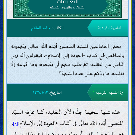
التعليقات
الشبهات والردود الفرعيّة
الشبهة الفرعيّة
١
الكاتب:
حامد المقدّم
بعض المخالفين للسيّد المنصور أيّده اللّه تعالى يتّهمونه
بالتناقض في كتاب «العودة إلى الإسلام»، فيقولون أنّه نهى
النّاس عن التقليد، ثمّ طلب منهم أن يتّبعوه، وما اتّباعه إلّا
تقليده. ما ردّكم على هذه الشبهة؟
ردّ الشبهة الفرعيّة
١
التاريخ:
١٤٣٧/١/١٢
هذه شبهة سخيفة جدًّا؛ لأنّ التقليد، كما عرّفه السيّد
المنصور أيّده اللّه تعالى في كتاب «العودة إلى الإسلام»
،
[١]
«هو اتّباع قول الغير أو فعله من دون دليل»، وذلك يتمثّل