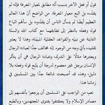
قول أو فعل الآخر بسبب أنّه مطابق لمعيار المعرفة فإنّه لم
يقلّده، بل اتّبع معيار المعرفة. من الواضح أنّ هذا العالم
العظيم أيضًا لم يسأل النّاس أن يقلّدوه، بل سألهم اتّباع
قوله وفعله بالنظر إلى تطابقهما مع كتاب اللّه والسنّة
الثابتة عن نبيّه والقواعد العقليّة المبيّنة، وهذا لا يعتبر
تقليده بأيّ وجه من الوجوه. إنّه مخالف جدًّا لعبادة الرجال
ويعتبرها مثالًا على الشرك، وعبادة الرجال هي أن يتأثّر
الإنسان برجل غير معصوم لدرجة أن يتّبع قوله وفعله بلا
دليل، وهذه قد أصبحت شائعة جدًّا بين المسلمين في
زماننا هذا.
نعم، من الواجب على المسلمين أن يرجعوا بأنفسهم إلى
مصادر الإسلام ولا يكتفوا بفتوى المجتهدين، وبالطبع