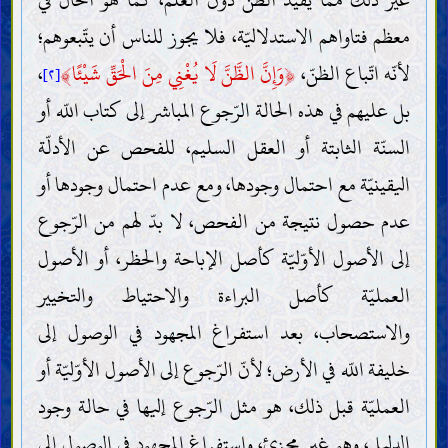
معظم فتاواهم الاستدلاليّة، فلا يجوز للناس أن يتّبعوهم؛
لأنّه اتّباع الظنّ،
﴿
وَإِنَّ الظَّنَّ لَا يُغْنِي مِنَ الْحَقِّ شَيْئًا
﴾
،
[٢]
بل عليهم في هذه الحالة الرّجوع المباشر إلى كتاب اللّه أو
السنّة الثابتة أو العقل السليم، للفحص عن الأدلّة
اليقينيّة مع احتمال وجودها، ومع عدم احتمال وجودها أو
عدم حصول نتيجة من الفحص، لا بدّ لهم من الرّجوع
إلى الأصول الأوّليّة كأصل الإباحة والحظر، أو الأصول
العمليّة كأصل البراءة والاحتياط والتخيير
والاستصحاب، بعد استفراغ المجهود في الوصول إلى
خليفة اللّه في الأرض؛ لأنّ الرّجوع إلى الأصول الأوّليّة أو
العمليّة قبل ذلك، هو مثل الرّجوع إليها في حالة وجود
الدليل، وهو غير مجزئ، واستفراغ المجهود في الوصول إلى