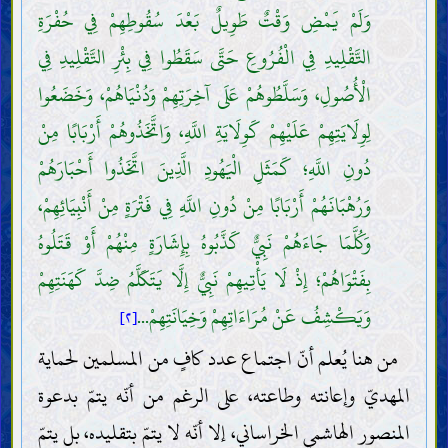
وَلَمْ يَمْضِ وَقْتٌ طَوِيلٌ بَعْدَ سُقُوطِهِمْ فِي حُفْرَةِ
التَّقْلِيدِ فِي الْفُرُوعِ حَتَّى سَقَطُوا فِي بِئْرِ التَّقْلِيدِ فِي
الْأُصُولِ، وَسَلَّطُوهُمْ عَلَى آخِرَتِهِمْ وَدُنْيَاهُمْ، وَخَضَعُوا
لِوِلَايَتِهِمْ عَلَيْهِمْ كَوِلَايَةِ اللَّهِ، وَاتَّخَذُوهُمْ أَرْبَابًا مِنْ
دُونِ اللَّهِ؛ كَمَثَلِ الْيَهُودِ الَّذِينَ اتَّخَذُوا أَحْبَارَهُمْ
وَرُهْبَانَهُمْ أَرْبَابًا مِنْ دُونِ اللَّهِ فِي فَتْرَةٍ مِنْ أَنْبِيَائِهِمْ،
وَكُلَّمَا جَاءَهُمْ نَبِيٌّ كَذَّبُوهُ بِإِشَارَةٍ مِنْهُمْ أَوْ قَتَلُوهُ
بِفَتْوَاهُمْ؛ إِذْ لَا يَأْتِيهِمْ نَبِيٌّ إِلَّا يَتَكَلَّمُ ضِدَّ كَهَنَتِهِمْ
وَيَكْشِفُ عَنْ مُرَاءَاتِهِمْ وَخِيَانَتِهِمْ...
[٢]
من هنا يُعلم أنّ اجتماع عدد كافٍ من المسلمين لحماية
المهديّ وإعانته وطاعته، على الرغم من أنّه يتمّ بدعوة
المنصور الهاشمي الخراساني، إلا أنّه لا يتمّ بتقليده، بل يتمّ