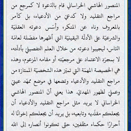
المنصور الهاشمي الخراساني قام بالدّعوة لا كمرجع من
مراجع التقليد ولا كدعيّ من الأدعياء، بل كآمر
بالمعروف وناه عن المنكر، وأسّس دعوته العقليّة
والشرعيّة على الأدلّة اليقينيّة التي أظهرها مفصّلة لعامّة
النّاس، ليجيبوا دعوته من خلال العلم التفصيليّ بأدلّته،
لا بمجرّد الاعتماد على مرجعيّته أو مقامه المزعوم، وهذه
هي الخصيصة المهمّة التي تميّز هذه الشخصيّة الممتازة من
مراجع التقليد والأدعياء وتضعها في موضع ممهّد عينيّ
وعمليّ لظهور المهديّ. هذا يعني أنّ المنصور الهاشمي
الخراساني لا يريد مثل مراجع التقليد والأدعياء أن
يجعلكم مقلّديه وتابعيه، بل يريد أن يجعلكم إخوانًا له
أحرارًا حكماء مثقّفين، حتّى تكونوا أنصاره إلى اللّه