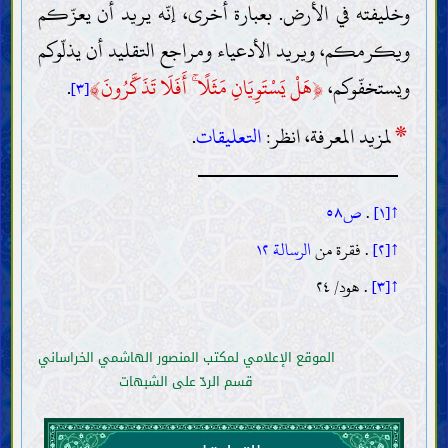
وخليفته في الأرض. بعبارة أخرى، إنّه يريد أن يعزّكم
ويكرمكم، ويريد الأدعياء ومراجع التقليد أن يذلّوكم
ويستخفّوكم،
﴿
هَلْ يَسْتَوِيَانِ مَثَلًا ۚ أَفَلَا تَذَكَّرُونَ
﴾
.
[٣]
*
لمزيد المعرفة، انظر:
التعليقات
.
↑[١]
.
ص٥٨
↑[٢]
. فقرة من
الرسالة ١٢
↑[٣]
. هود/ ٢٤
الموقع الإعلامي لمكتب المنصور الهاشمي الخراساني
قسم الردّ على الشبهات