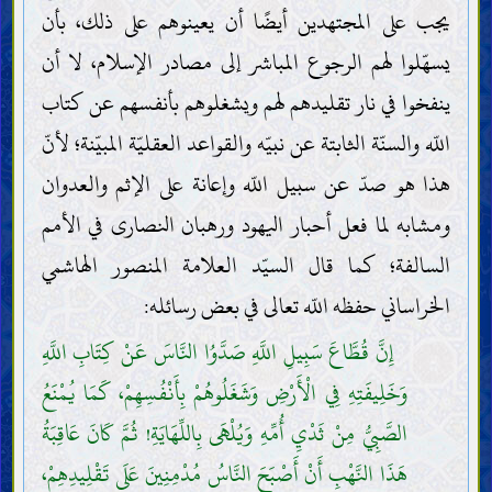
يجب على المجتهدين أيضًا أن يعينوهم على ذلك، بأن
يسهّلوا لهم الرجوع المباشر إلى مصادر الإسلام، لا أن
ينفخوا في نار تقليدهم لهم ويشغلوهم بأنفسهم عن كتاب
اللّه والسنّة الثابتة عن نبيّه والقواعد العقليّة المبيّنة؛ لأنّ
هذا هو صدّ عن سبيل اللّه وإعانة على الإثم والعدوان
ومشابه لما فعل أحبار اليهود ورهبان النصارى في الأمم
السالفة؛ كما قال السيّد العلامة المنصور الهاشمي
الخراساني حفظه اللّه تعالى في بعض رسائله:
إِنَّ قُطَّاعَ سَبِيلِ اللَّهِ صَدَّوُا النَّاسَ عَنْ كِتَابِ اللَّهِ
وَخَلِيفَتِهِ فِي الْأَرْضِ وَشَغَلُوهُمْ بِأَنْفُسِهِمْ، كَمَا يُمْنَعُ
الصَّبِيُّ مِنْ ثَدْيِ أُمِّهِ وَيُلْهَى بِاللِّهَايَةِ! ثُمَّ كَانَ عَاقِبَةُ
هَذَا النَّهْبِ أَنْ أَصْبَحَ النَّاسُ مُدْمِنِينَ عَلَى تَقْلِيدِهِمْ،