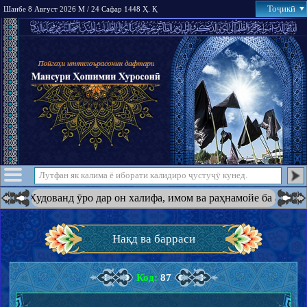
Тоҷикӣ
Шанбе 8 Август 2026 М / 24 Сафар 1448 Ҳ. Қ
дованд ӯро дар он халифа, имом ва раҳнамойе ба амри худ қарор 
Нақд ва барраси
Код:
87