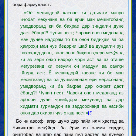
бора фармудааст:
«Оё мепиндорӣ касоне ки даъвати манро
иҷобат мекунанд ва ба ёрии ман мешитобанд
умедворанд ки ба баҳрае дар зиндагии дунё
даст ёбанд?! Чунин нест; Чароки онон медонанд
ман дунёе надорам то ба онон бидиҳам ва ба
ҳамроҳи ман ҷуз бедории шаб ва дундагии рӯз
нахоҳанд дошт, вале онон биҳиштҳоеро меҷӯянд
ки аз зери онҳо наҳрҳо ҷорӣ аст ва аз оташе
мегурезанд ки ҳезуми он мардум ва сангҳи
гӯгирд аст; Ё мепиндорӣ касоне ки бо ман
меситезанд ва ба душманонам ёрӣ мерасонанд
умедворанд ки ба баҳрае дар охират даст
ёбанд?! Чунин нест; Чароки онон медонанд аз
арбоби дунё ҷонибдорӣ мекунанд ва дар
хидмати зӯрмандон ва зардоронанд ва насиби
онон дар охират ҷуз оташ нест.»
[3]
Бо ин авсоф, агар шумо дар пайи илм ҳастед ва
Биҳиштро меҷӯйед, ба ёрии ин олими сиддиқ
биштобед ва агар дар пайи пул ҳастед ва дунёро