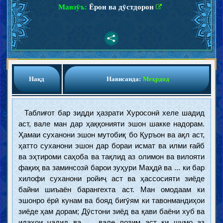
Мавзӯъ:
Ёрон ва дӯстдорон
Нақд
Нависанда:
Меҳрдод
Таблиғот бар зидди ҳазрати Хуросонӣ хеле шадид
аст, вале ман дар ҳаққонияти эшон шакке надорам.
Ҳамаи суханони эшон мутобиқ бо Қуръон ва ақл аст,
ҳатто суханони эшон дар бораи исмат ва илми ғайб
ва эҳтироми саҳоба ва тақлид аз олимон ва вилояти
фақиҳ ва заминсозӣ барои зуҳури Маҳдӣ ва ... ки бар
хилофи суханони ройиҷ аст ва ҳассосияти зиёде
байни шиъаён барангехта аст. Ман омодаам ки
эшонро ёрӣ кунам ва бояд бигӯям ки тавонмандиҳои
зиёде ҳам дорам; Дӯстони зиёд ва қави баёни хуб ва
идаҳои ҷадид ва ..., вале лозим аст ки шумо аз