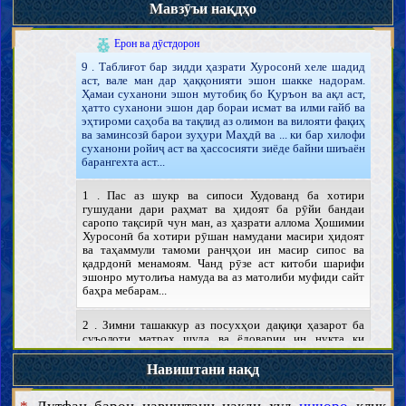
Мавзӯъи нақдҳо
Ҳуввият ва сифот
Гуфтаҳо ва навиштаҳо
Иқдомот ва аҳдоф
Ёрон ва дӯстдорон
9 . Таблиғот бар зидди ҳазрати Хуросонӣ хеле шадид
аст, вале ман дар ҳаққонияти эшон шакке надорам.
Ҳамаи суханони эшон мутобиқ бо Қуръон ва ақл аст,
ҳатто суханони эшон дар бораи исмат ва илми ғайб ва
эҳтироми саҳоба ва тақлид аз олимон ва вилояти фақиҳ
ва заминсозӣ барои зуҳури Маҳдӣ ва ... ки бар хилофи
суханони ройиҷ аст ва ҳассосияти зиёде байни шиъаён
барангехта аст...
1 . Пас аз шукр ва сипоси Худованд ба хотири
гушудани дари раҳмат ва ҳидоят ба рӯйи бандаи
саропо тақсирӣ чун ман, аз ҳазрати аллома Ҳошимии
Хуросонӣ ба хотири рӯшан намудани масири ҳидоят
ва таҳаммули тамоми ранҷҳои ин масир сипос ва
қадрдонӣ менамоям. Чанд рӯзе аст китоби шарифи
эшонро мутолиъа намуда ва аз матолиби муфиди сайт
баҳра мебарам...
2 . Зимни ташаккур аз посухҳои дақиқи ҳазарот ба
суъолоти матраҳ шуда ва ёдоварии ин нукта ки
муроҷиъини ба соёт, посухҳоро бо диққат ва резбинӣ
баррасӣ мекунанд ва хурдтарин хато ё саҳлангорӣ дар
Навиштани нақд
посухҳо аз назари эшон дур намемонад ва ин раванд
то расидан ба натиҷа ва тасмимгирӣ идома хоҳад