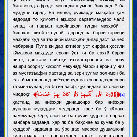
битавонад афроде монанди шуморо бихарад ё ба
муздурӣ гирад. Ба илова, рӯйкарди мазҳабӣ ҳам
надорад то ҳимояти ақшори сарватмандеро ҷалб
кунад ки навъан гаройишҳои тунди мазҳабӣ –
билахас шиъӣ ё суннӣ– доранд ва барои тарвиҷи
мазҳаби худ ва тахриби мазоҳиби дигар даст ба ҷеб
мебаранд. Пуле ки дар ихтиёри ӯст сирфан ҳосили
кӯмакҳои маҳдуди ёрони ӯст ки ба сахтӣ барои
нигоҳ доштани пойгоҳи иттилоърасонӣ ва чопу
нашри осори ӯ кифоят мекунад; Чароки ёрони ӯ низ
аз мустазъафин ҳастанд ва зери зулми золимон ба
сахтӣ метавонанд ниёзҳои худ ва хонаводаҳошонро
таъмин кунанд ва бо ин васф, ҷуз андаке аз онон ки
﴾
﴿
يُؤْثِرُونَ عَلَى أَنْفُسِهِمْ وَلَوْ كَانَ بِهِمْ خَصَاصَةٌ
мисдоқи
[2]
ҳастанд ва ниёзҳои динашонро бар ниёзҳои
дунёшон муқаддам медоранд, касе ба ӯ кӯмаке
намекунад. Оре, онон ки бар рӯйи қудрат ё сарват
чанбара задаанд, ҳар як ба баҳонае аз кӯмак ба ӯ
худдорӣ кардаанд ва ӯро дар масофи душманонӣ
қудратманд ё сарватманд танҳо гузоштаанд.