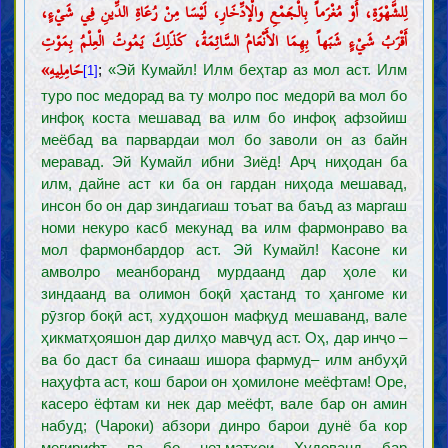
لِلشَّهْوَةِ، أَوْ مُغْرَماً بِالْجَمْعِ والْإدِّخَارِ، لَيْسَا مِنْ رُعَاةِ الدِّينِ فِي شَيْءٍ،
أَقْرَبُ شَيْءٍ شَبَهاً بِهِمَا الأَنْعَامُ السَّائِمَةُ، كَذَلِكَ يَمُوتُ الْعِلْمُ بِمَوْتِ
حَامِلِيهِ»
;
«Эй Кумайл! Илм беҳтар аз мол аст. Илм
[1]
туро пос медорад ва ту молро пос медорӣ ва мол бо
инфоқ коста мешавад ва илм бо инфоқ афзойиш
меёбад ва парвардаи мол бо заволи он аз байн
меравад. Эй Кумайл ибни Зиёд! Арҷ ниҳодан ба
илм, дайне аст ки ба он гардан ниҳода мешавад,
инсон бо он дар зиндагиаш тоъат ва баъд аз маргаш
номи некуро касб мекунад ва илм фармонраво ва
мол фармонбардор аст. Эй Кумайл! Касоне ки
амволро меанборанд мурдаанд дар ҳоле ки
зиндаанд ва олимон боқӣ ҳастанд то ҳангоме ки
рӯзгор боқӣ аст, худҳошон мафқуд мешаванд, вале
ҳикматҳояшон дар дилҳо мавҷуд аст. Оҳ, дар инҷо –
ва бо даст ба синааш ишора фармуд– илм анбуҳӣ
наҳуфта аст, кош барои он ҳомилоне меёфтам! Оре,
касеро ёфтам ки нек дар меёфт, вале бар он амин
набуд; (Чароки) абзори динро барои дунё ба кор