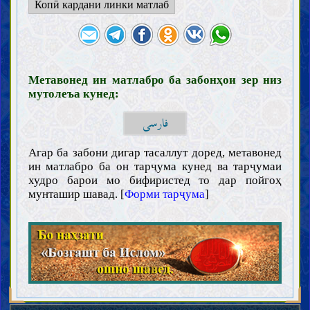
Копӣ кардани линки матлаб
Зарурат ва чигунагии касби илм (иҷтиҳод)
Мавонеъи касби илм
Тақлид
Хурофот
Вазоъиф ва аъмоли олимон
Ҳуҷҷат
Метавонед ин матлабро ба забонҳои зер низ
мутолеъа кунед:
Китоби Худованд
Вежагиҳои Қуръон
Далолати бархи оёти Қуръон
فارسی
Халифаи Худованд
Зарурат ва сифоти халифаи Худованд
Тариқаи шинохти халифаи Худованд (мӯъҷиза ва нас)
Агар ба забони дигар тасаллут доред, метавонед
Ривоёти расида аз хулафоъи Худованд (воҳид ва мутавотир)
ин матлабро ба он тарҷума кунед ва тарҷумаи
Ақойид
худро барои мо бифиристед то дар пойгоҳ
мунташир шавад. [
Форми тарҷума
]
Шинохти Худованд (вуҷуд, сифот ва афъол)
Шинохти хулафоъи Худованд
Паёмбарон
Паёмбари хотам
Вежагиҳои Паёмбари хотам
Ёрон ва ҳамсарони Паёмбари хотам
Итрат ва аҳли байти Паёмбари хотам
Маҳдӣ
Вуҷуди Маҳдӣ ва вежагиҳои ӯ
Мансур заминасози зуҳури Маҳдӣ