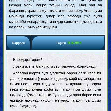
назари молӣ манро таъмин кунед. Ман зан ва
фарзанд дорам ва мушкилоти молии зиёд. Агар шумо
монанди гурӯҳҳои дигар бар афроди худ пули
муносибе мепардозед, ман дар хидмати шумо ҳастам
ва барои шумо кор мекунам.
Барраси
Тарих:
16/8/2019
Бародари гиромӣ!
Лозим аст ки ба нукоти зер таваҷҷуҳ фармойед:
Аввалан шарти пул гузоштан барои ёрии касе ки
дар ҳаққонияти ӯ шакке надоред, корӣ мутаноқиз ва
бемаъност; Зеро бидуни шак ҳаққонияти ӯ барои
инки ёриаш кунед кофӣ аст, агарчи ба шумо пуле
надиҳад; Ҳамон тавр ки бутлони дигарон барои инки
ёришон накунед кифоят мекунад, агарчи ба шумо
пуле бидиҳанд.