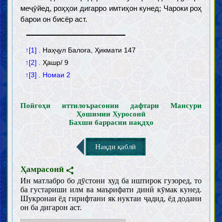
меҷӯйед, роҳҳои дигарро имтиҳон кунед; Чароки роҳ
барои он бисёр аст.
↑[1]
. Наҳҷул Балоға, Ҳикмати 147
↑[2]
. Ҳашр/ 9
↑[3]
.
Номаи 2
Пойгоҳи иттилоърасонии дафтари Мансури
Ҳошимии Хуросонӣ
Бахши баррасии нақдҳо
Нақди қаблӣ
Ҳамрасонӣ
Ин матлабро бо дӯстони худ ба иштирок гузоред, то
ба густариши илм ва маърифати динӣ кӯмак кунед.
Муқаддамот
Шукронаи ёд гирифтани як нуктаи ҷадид, ёд додани
он ба дигарон аст.
Ақл
Илм