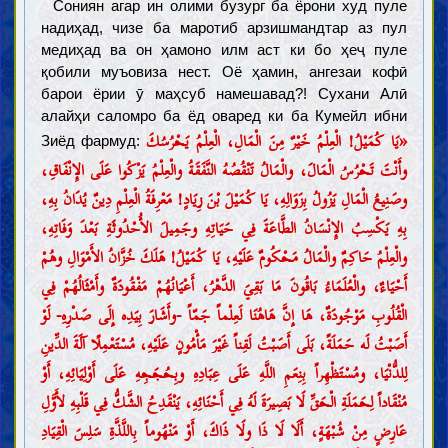
Сониян агар ин олими бузург ба ёрони худ пуле
надиҳад, чизе ба маротиб арзишмандтар аз пул
медиҳад ва он ҳамоно илм аст ки бо ҳеҷ пуле
қобили муъовиза нест. Оё ҳамин, ангезаи кофӣ
барои ёрии ӯ маҳсуб намешавад?! Сухани Алӣ
алайҳи саломро ба ёд оваред ки ба Кумейл ибни
«یَا كُمَيْلُ! الْعِلْمُ خَيْرٌ مِنَ الْمَالِ، الْعِلْمُ يَحْرُسُكَ
Зиёд фармуд:
وأَنْتَ تَحْرُسُ الْمَالَ، والْمَالُ تَنْقُصُهُ النَّفَقَةُ والْعِلْمُ يَزْكُوا عَلَى الإِنْفَاقِ،
وصَنِيعُ الْمَالِ يَزُولُ بِزَوَالِهِ، يَا كُمَيْلَ بْنَ زِيَادٍ! مَعْرِفَةُ الْعِلْمِ دِينٌ يُدَانُ بِهِ،
بِهِ يَكْسِبُ الإِنْسَانُ الطَّاعَةَ فِي حَيَاتِهِ وجَمِيلَ الأُحْدُوثَةِ بَعْدَ وَفَاتِهِ،
والْعِلْمُ حَاكِمٌ والْمَالُ مَحْكُومٌ عَلَيْهِ، يَا كُمَيْلُ! هَلَكَ خُزَّانُ الأَمْوَالِ وهُمْ
أَحْيَاءٌ، والْعُلَمَاءُ بَاقُونَ مَا بَقِيَ الدَّهْرُ، أَعْيَانُهُمْ مَفْقُودَةٌ وأَمْثَالُهُمْ فِي
الْقُلُوبِ مَوْجُودَةٌ، هَا إِنَّ هَاهُنَا لَعِلْماً جَمّاً -وأَشَارَ بِيَدِه إِلَى صَدْرِهِ- لَوْ
أَصَبْتُ لَه حَمَلَةً، بَلَى أَصَبْتُ لَقِناً غَيْرَ مَأْمُونٍ عَلَيْهِ، مُسْتَعْمِلًا آلَةَ الدِّينِ
لِلدُّنْيَا، ومُسْتَظْهِراً بِنِعَمِ اللَّهِ عَلَى عِبَادِهِ وبِحُجَجِهِ عَلَى أَوْلِيَائِهِ، أَوْ
مُنْقَاداً لِحَمَلَةِ الْحَقِّ لَا بَصِيرَةَ لَهُ فِي أَحْنَائِهِ، يَنْقَدِحُ الشَّكُّ فِي قَلْبِهِ لأَوَّلِ
عَارِضٍ مِنْ شُبْهَةٍ، أَلَا لَا ذَا ولَا ذَاكَ، أَوْ مَنْهُوماً بِاللَّذَّةِ سَلِسَ الْقِيَادِ