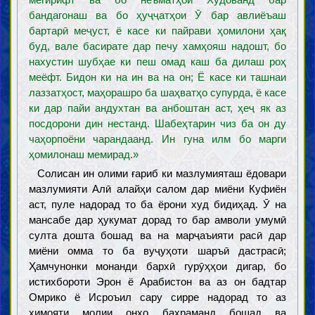
мегирифт ва бо неъматҳои Худованд бар
бандагонаш ва бо ҳуҷҷатҳои Ӯ бар авлиёъаш
бартарӣ меҷуст, ё касе ки пайрави ҳомилони ҳақ
буд, вале басирате дар печу хамҳояш надошт, бо
нахустин шубҳае ки пеш омад каш ба дилаш роҳ
меёфт. Бидон ки на ин ва на он; Ё касе ки ташнаи
лаззатҳост, маҳорашро ба шаҳватҳо супурда, ё касе
ки дар пайи андухтан ва анбоштан аст, ҳеҷ як аз
посдорони дин нестанд. Шабеҳтарин чиз ба он ду
чаҳорпоёни чарандаанд. Ин гуна илм бо марги
ҳомилонаш мемирад.»
Солисан ин олими ғариб ки мазлумияташ ёдовари
мазлумияти Алӣ алайҳи салом дар миёни Куфиён
аст, пуле надорад то ба ёрони худ бидиҳад. Ӯ на
мансабе дар ҳукумат дорад то бар амволи умумӣ
султа дошта бошад ва на марҷаъияти расӣ дар
миёни омма то ба вуҷуҳоти шаръӣ дастрасӣ;
Ҳамчунонки монанди бархӣ гурӯҳҳои дигар, бо
истихбороти Эрон ё Арабистон ва аз он бадтар
Омрико ё Исроъил сару сирре надорад то аз
ҳимояти молии онҳо баҳраманд бошад ва