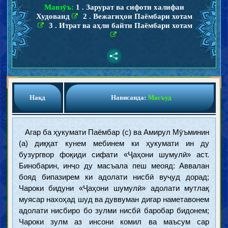
Мавзӯъ:
1 . Зарурат ва сифоти халифаи
Худованд
2 . Вежагиҳои Паёмбари хотам
3 . Итрат ва аҳли байти Паёмбари хотам
Нақд
Нависанда:
Масъуд
Агар ба ҳукумати Паёмбар (с) ва Амирул Мӯъминин
(а) диққат кунем мебинем ки ҳукумати ин ду
бузургвор фоқиди сифати «Ҷаҳони шумулӣ» аст.
Бинобарин, инҷо ду масъала пеш меояд: Аввалан
бояд бипазирем ки адолати нисбӣ вуҷуд дорад;
Чароки бидуни «Ҷаҳони шумулӣ» адолати мутлақ
муясар нахоҳад шуд ва дуввуман дигар наметавонем
адолати нисбиро бо зулми нисбӣ баробар бидонем;
Чароки зулм аз инсони комил ва маъсум сар