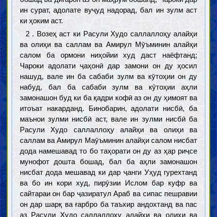
ин сурат, адолате вуҷуд надорад, бал ин зулм аст
ки ҳоким аст.
2 . Возеҳ аст ки Расули Худо саллаллоҳу алайҳи
ва олиҳи ва саллам ва Амирул Мӯъминин алайҳи
салом ба ормони ниҳойии худ даст наёфтанд;
Чароки адолати ҷаҳонӣ дар замони он ду ҳосил
нашуд, вале ин ба сабаби зулм ва кӯтоҳии он ду
набуд, бал ба сабаби зулм ва кӯтоҳии аҳли
замонашон буд ки ба қадри кофӣ аз он ду ҳимоят ва
итоъат накарданд. Бинобарин, адолати нисбӣ, ба
маънои зулми нисбӣ аст, вале ин зулми нисбӣ ба
Расули Худо саллаллоҳу алайҳи ва олиҳи ва
саллам ва Амирул Маӯъминин алайҳи салом нисбат
дода намешавад то бо таҳорати он ду аз ҳар риҷсе
мунофот дошта бошад, бал ба аҳли замонашон
нисбат дода мешавад ки дар ҷанги Уҳуд гурехтанд
ва бо ин кори худ, пирӯзии Ислом бар куфр ва
сайтараи он бар ҷазиратул Араб ва сипас пешравии
он дар шарқ ва ғарбро ба таъхир андохтанд ва пас
аз Расули Худо саллаллоҳу алайҳи ва олиҳи ва