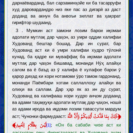
дарнаёварданд, бал сарзаминҳойе ки ба тасарруфи
худ даровардандро низ яке пас аз дигарӣ аз даст
доданд ва акнун ба анвоъи зиллат ва ҳақорат
гирифтор шудаанд.
3 . Мумкин аст замони лозим барои иқомаи
адолати мутлақ дар ҷаҳон, аз умри оддии халифаи
Худованд бештар бошад. Дар ин сурат, бар
Худованд аст ки ё умри халифаи худро тӯлонӣ
кунад, ба қадре ки муваффақ ба иқомаи адолати
мутлақ дар ҷаҳон бишавад, монанди Нӯҳ алайҳи
салом ва ё баъд аз ӯ халифа ё хулафое барои ӯ
қарор диҳад ки кори нотамоми ӯро тамом гардонанд,
монанди Паёмбари хотам саллаллоҳу алайҳи ва
олиҳи ва саллам. Дар ҳар як аз ин ду сурат,
Худованд ва халифааш кори худро анҷом додаанд
ва адами таҳаққуқи адолати мутлақ дар ҷаҳон, ношӣ
аз адами ирода ва иқдоми лозим тавассути мардум
﴿
ذَلِكَ بِمَا قَدَّمَتْ أَيْدِيكُمْ وَأَنَّ اللَّهَ
аст; Чунонки фармудааст:
﴾
لَيْسَ بِظَلَّامٍ لِلْعَبِيدِ
;
«Он ба сабаби чизе аст ки
[1]
дастҳотон пеш фиристодааст ва Худованд зулм