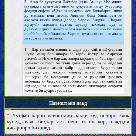
5 . Агар ба ҳукумати Паёмбар (с) ва Амирул Мӯъминин
(а) диққат кунем мебинем ки ҳукумати ин ду бузургвор
фоқиди сифати «Ҷаҳони шумулӣ» аст. Бинобарин, инҷо
ду масъала пеш меояд: Аввалан бояд бипазирем ки
адолати нисбӣ вуҷуд дорад; Чароки бидуни «Ҷаҳони
шумулӣ» адолати мутлақ муясар нахоҳад шуд ва
дуввуман дигар наметавонем адолати нисбиро бо зулми
нисбӣ баробар бидонем; Чароки зулм аз инсони комил ва
маъсум сар намезанад.
1 . Дар матлаби навишта шуда дар сайти мӯҳтарами
шумо чанд бор ишора ба ғарби кофир ва Амрикои
унхелӣ ва Ислом бар ҳақ ишора кардаед ки бештари [ин]
ҷумалот солҳост ба гӯши ҳама мерасад ва ба андозаи
донаи арзане асари хайр надоштааст. Бузургтарин
иштибоҳ дар ҷаҳони мавҷуд вогузории ҳукумати
кишварҳо ба масъулони динӣ ва руҳонии ҷавомеъ
мебошад ки бидуни рӯдарбоистӣ дар идораи сиёсӣ ва
иқтисодӣ ва низомӣ ва иҷтимоъии кишварҳо асароти
номатлуби худро гузошта...
2 . Баҳси ақлонист ва лузуми он ва ҳамхонӣ бо
Навиштани нақд
шариъатро комилан хондам ва баҳсҳои дигар дар дасти
мутолиъа аст. Аз инки муқаллид ва тақлидро бозшикофӣ
*
Лутфан барои навиштани нақди худ
инҷоро
клик
кардаанд бисёр хурсанд шудам ва аммо инки хотимияти
Паёмбари Исломро бо имомат васл кардаанд на ақлонӣ
кунед, вале беҳтар аст пеш аз ин кор, нақдҳои
ёфтам ва на мувофиқи Қуръон; Ақлонӣ аз инки 11 имом
дигаронро бихонед.
дар даврони кӯтоҳе аз торих меоянд ва мераванд ки ҳеҷ
кадом аз он бузургворон, рисолаӣ набигуна бар