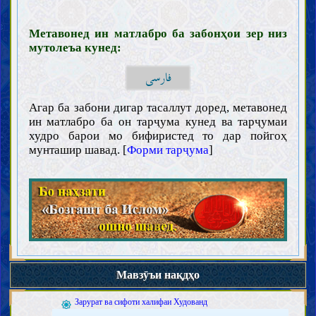
Метавонед ин матлабро ба забонҳои зер низ
мутолеъа кунед:
فارسی
Агар ба забони дигар тасаллут доред, метавонед
ин матлабро ба он тарҷума кунед ва тарҷумаи
Муқаддамот
худро барои мо бифиристед то дар пойгоҳ
Ақл
мунташир шавад. [
Форми тарҷума
]
Илм
Зарурат ва чигунагии касби илм (иҷтиҳод)
Мавонеъи касби илм
Тақлид
Хурофот
Вазоъиф ва аъмоли олимон
Ҳуҷҷат
Китоби Худованд
Вежагиҳои Қуръон
Мавзӯъи нақдҳо
Далолати бархи оёти Қуръон
Халифаи Худованд
Зарурат ва сифоти халифаи Худованд