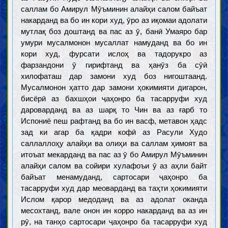
саллам бо Амирул Мӯъминин алайҳи салом байъат
накарданд ва бо ин кори худ, ӯро аз иқомаи адолати
мутлақ боз доштанд ва пас аз ӯ, банӣ Умаяро бар
умури мусалмонон мусаллат намуданд ва бо ин
кори худ, фурсати ислоҳ ва тадорукро аз
фарзандони ӯ гирифтанд ва ҳанӯз ба сӯӣ
хилофаташ дар замони худ боз нигоштаанд.
Мусалмонон ҳатто дар замони ҳокимияти дигарон,
бисёрӣ аз бахшҳои ҷаҳонро ба тасарруфи худ
дароварданд ва аз шарқ то Чин ва аз ғарб то
Испониё пеш рафтанд ва бо ин васф, метавон ҳадс
зад ки агар ба қадри кофӣ аз Расули Худо
саллаллоҳу алайҳи ва олиҳи ва саллам ҳимоят ва
итоъат мекарданд ва пас аз ӯ бо Амирул Мӯъминин
алайҳи салом ва сойири хулафоъи ӯ аз аҳли байт
байъат менамуданд, сартосари ҷаҳонро ба
тасарруфи худ дар меоварданд ва таҳти ҳокимияти
Ислом қарор медоданд ва аз адолат оканда
месохтанд, вале онон ин корро накарданд ва аз ин
рӯ, на танҳо сартосари ҷаҳонро ба тасарруфи худ