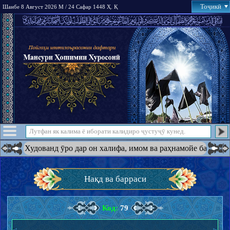
Тоҷикӣ
Шанбе 8 Август 2026 М / 24 Сафар 1448 Ҳ. Қ
удованд ӯро дар он халифа, имом ва раҳнамойе ба амри худ қаро
Нақд ва барраси
Код:
79