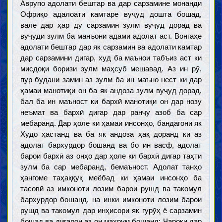
Аврупо адолати бештар ва дар сарзамине монанди
Офриқо адалоати камтаре вуҷуд дошта бошад,
вале дар ҳар ду сарзамин зулм вуҷуд дорад ва
вуҷуди зулм ба манъони адами адолат аст. Вонгаҳе
адолати бештар дар як сарзамин ва адолати камтар
дар сарзамини дигар, худ ба маънои табъиз аст ки
мисдоқи боризи зулм маҳсуб мешавад. Аз ин рӯ,
пур будани замин аз зулм ба ин маъно нест ки дар
ҳамаи манотиқи он ба як андоза зулм вуҷуд дорад,
бал ба ин маъност ки бархӣ манотиқи он дар нозу
неъмат ва бархӣ дигар дар ранҷу азоб ба сар
мебаранд. Дар ҳоле ки ҳамаи инсонҳо, бандагони як
Худо ҳастанд ва ба як андоза ҳақ доранд ки аз
адолат бархурдор бошанд ва бо ин васф, адолат
барои бархӣ аз онҳо дар ҳоле ки бархӣ дигар таҳти
зулм ба сар мебаранд, бемаъност. Адолат танҳо
ҳангоме таҳаққуқ меёбад ки ҳамаи инсонҳо ба
тасовӣ аз имконоти лозим барои рушд ва такомул
бархурдор бошанд, на инки имконоти лозим барои
рушд ва такомул дар инҳисори як гурӯҳ ё сарзамин
бошад ва дигарон аз он маҳрум бошанд; Чароки дар