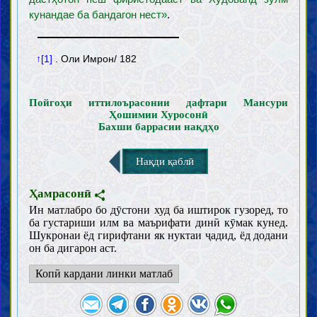
кунандае ба бандагон нест»
.
↑[1]
. Оли Имрон/ 182
Пойгоҳи иттилоърасонии дафтари Мансури
Ҳошимии Хуросонӣ
Бахши баррасии нақдҳо
Нақди қаблӣ
Ҳамрасонӣ
Ин матлабро бо дӯстони худ ба иштирок гузоред, то
ба густариши илм ва маърифати динӣ кӯмак кунед.
Шукронаи ёд гирифтани як нуктаи ҷадид, ёд додани
он ба дигарон аст.
Копӣ кардани линки матлаб