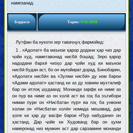
намезанад.
Барраси
Тарих:
9/11/2018
Лутфан ба нукоти зер таваҷҷуҳ фармойед:
1 . «Адолат» ба маънои қарор додани ҳар чиз дар
ҷойи худ, наметавонад нисбӣ бошад; Зеро қарор
надодани бархӣ чизҳо дар ҷойи худ ки маънои
нисбӣ будан аст, бо он муғойират дорад. Бинобарин,
«Адолати нисбӣ» ва «Зулми нисбӣ» ду ном барои
«Адами адолат» ҳастанд ки аз ду зовияи мухталиф
бар он итлоқ шудаанд; Монанди зарфе ки ниме аз
он пур ва ниме аз он холӣ аст ва гоҳ ба эътибори
нимаи пури он «Нисбатан пур» ва гоҳ ба унвони
холии он «Нисбатан холӣ» номида мешавад, дар
ҳоле ки ҳар ду васфе барои «Пур набудани» он
ҳастанд. Дар ҷойе ки Худованд бар он ҳукм
намеронад низ мумкин аст дар сарзамине монанди