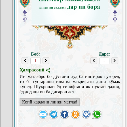
Боб:
Дарс:
Ҳамрасонӣ
Ин матлабро бо дӯстони худ ба иштирок гузоред,
то ба густариши илм ва маърифати динӣ кӯмак
кунед. Шукронаи ёд гирифтани як нуктаи ҷадид,
ёд додани он ба дигарон аст.
Копӣ кардани линки матлаб