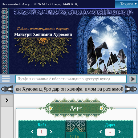
Тоҷикӣ
Панҷшанбе 6 Август 2026 М / 22 Сафар 1448 Ҳ. Қ
 дин ки Худованд ӯро дар он халифа, имом ва раҳнамойе ба амри 
Дарс
Боб:
Дарс: