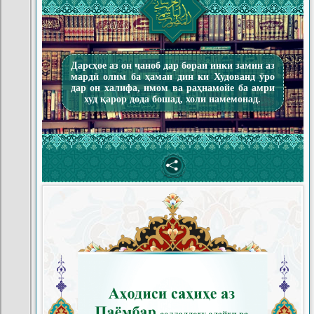
Дарсҳое аз он ҷаноб дар бораи инки замин аз
мардӣ олим ба ҳамаи дин ки Худованд ӯро
дар он халифа, имом ва раҳнамойе ба амри
худ қарор дода бошад, холи намемонад.