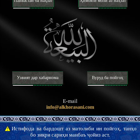
Пайвастан ба наҳзат
Ҳимояти моли аз наҳзат
Узвият дар хабарнома
Вуруд ба пойгоҳ
E-mail
info@alkhorasani.com
Истифода ва бардошт аз матолиби ин пойгоҳ, танҳо
бо зикри сариҳи манбаъ ҷойиз аст.