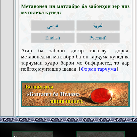
Метавонед ин матлабро ба забонҳои зер низ
мутолеъа кунед:
العربية
فارسی
English
Русский
Агар ба забони дигар тасаллут доред,
метавонед ин матлабро ба он тарҷума кунед ва
тарҷумаи худро барои мо бифиристед то дар
пойгоҳ мунташир шавад. [
Форми тарҷума
]