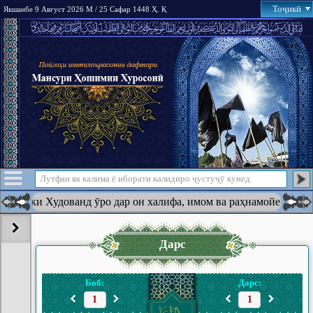
Тоҷикӣ
Якшанбе 9 Август 2026 М / 25 Сафар 1448 Ҳ. Қ
ин ки Худованд ӯро дар он халифа, имом ва раҳнамойе ба амри х
Дарс
Боб:
Дарс: