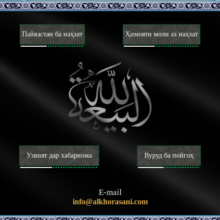
Пайвастан ба наҳзат
Ҳимояти моли аз наҳзат
Узвият дар хабарнома
Вуруд ба пойгоҳ
E-mail
info@alkhorasani.com