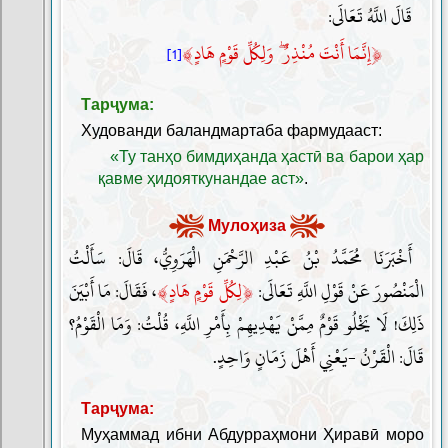
قَالَ اللَّهُ تَعَالَى:
﴾
﴿
إِنَّمَا أَنْتَ مُنْذِرٌ ۖ وَلِكُلِّ قَوْمٍ هَادٍ
[1]
Тарҷума:
Худованди баландмартаба фармудааст:
«Ту танҳо бимдиҳанда ҳастӣ ва барои ҳар
қавме ҳидояткунандае аст»
.
Мулоҳиза
أَخْبَرَنَا مُحَمَّدُ بْنُ عَبْدِ الرَّحْمَنِ الْهَرَوِيُّ، قَالَ: سَأَلْتُ
﴾
﴿
الْمَنْصُورَ عَنْ قَوْلِ اللَّهِ تَعَالَى:
لِكُلِّ قَوْمٍ هَادٍ
، فَقَالَ: مَا أَبْيَنَ
ذَلِكَ! لَا يَخْلُو قَوْمٌ مِمَّنْ يَهْدِيهِمْ بِأَمْرِ اللَّهِ، قُلْتُ: وَمَا الْقَوْمُ؟
قَالَ: الْقَرْنُ -يَعْنِي أَهْلَ زَمَانٍ وَاحِدٍ.
Тарҷума:
Муҳаммад ибни Абдурраҳмони Ҳиравӣ моро