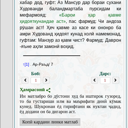
хабар дод, гуфт: Аз Мансур дар бораи сухани
Худованди баландмартаба пурсидам ки
мефармояд:
«Барои ҳар қавме
ҳидояткунандае аст»
, пас фармуд: Чи андоза
рӯшан аст! Ҳеч қавме аз касе ки ононро ба
амри Худованд ҳидоят кунад холӣ намемонад,
гуфтам: Манзур аз қавм чист? Фармуд: Даврон
-яъне аҳли замонӣ воҳид.
↑[1]
. Ар-Раъд/ 7
Боб:
Дарс:
Ҳамрасонӣ
Ин матлабро бо дӯстони худ ба иштирок гузоред,
то ба густариши илм ва маърифати динӣ кӯмак
кунед. Шукронаи ёд гирифтани як нуктаи ҷадид,
ёд додани он ба дигарон аст.
Копӣ кардани линки матлаб