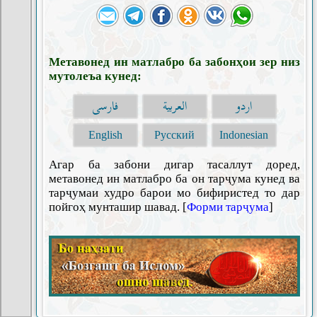
Метавонед ин матлабро ба забонҳои зер низ
мутолеъа кунед:
اردو
العربية
فارسی
English
Русский
Indonesian
Агар ба забони дигар тасаллут доред,
метавонед ин матлабро ба он тарҷума кунед ва
тарҷумаи худро барои мо бифиристед то дар
пойгоҳ мунташир шавад. [
Форми тарҷума
]