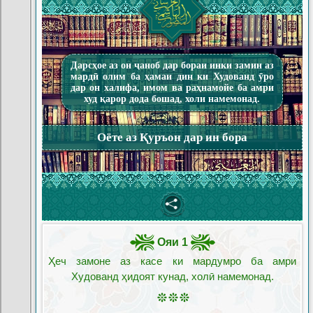
Дарсҳое аз он ҷаноб дар бораи инки замин аз
мардӣ олим ба ҳамаи дин ки Худованд ӯро
дар он халифа, имом ва раҳнамойе ба амри
худ қарор дода бошад, холи намемонад.
Оёте аз Қуръон дар ин бора
Ояи 1
Ҳеч замоне аз касе ки мардумро ба амри
Худованд ҳидоят кунад, холӣ намемонад.