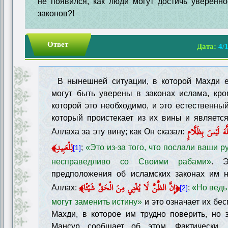
не появился, как люди могут достичь уверенн
законов?!
Ответ
Дата:
4/
В нынешней ситуации, в которой Махди 
могут быть уверены в законах ислама, кро
которой это необходимо, и это естественный
который проистекает из их вины и являетс
﴿َ لَيْسَ بِظَلَّامٍ
Аллаха за эту вину; как Он сказал:
لِلْعَبِيدِ﴾
;
«Это из-за того, что послали ваши р
[1]
несправедливо со Своими рабами»
. 
предположения об исламских законах им не
﴿إِنَّ الظَّنَّ لَا يُغْنِي مِنَ الْحَقِّ شَيْئًا﴾
Аллах:
;
«Но ведь
[2]
могут заменить истину»
и это означает их бе
Махди, в которое им трудно поверить, но 
Мансур сообщает об этом. Фактически, 