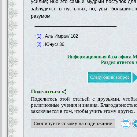
усилия; ибо это самый мудрый поступок для
заблудился в пустынях, но, увы, большинст
разумом.
↑[1]
. Аль Имран/ 182
↑[2]
. Юнус/ 36
Информационная база офиса 
Раздел ответов
Следующий вопрос
Поделиться
Поделитесь этой статьей с друзьями, чтоб
религиозные учения и знания. Благодарностью
заключается в том, чтобы учить этому других.
Скопируйте ссылку на содержание