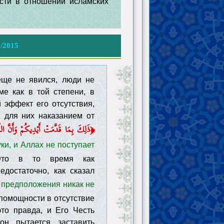
ости в отношении исламских
1/2015
еще не явился, люди не
ме как в той степени, в
 эффект его отсутствия,
я для них наказанием от
ذَلِكَ بِمَا قَدَّمَتْ أَيْدِيكُمْ وَأَنَّ اللَّه
уки, и Аллах не поступает
Это в то время как
достаточно, как сказал
 предположения никак не
спомощности в отсутствие
это правда, и Его Честь
он пытается заставить