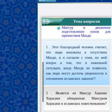
Итрат и Ахль аль-Байт последнего
Пророка
Махди
Существование Махди и его
Тема вопросов
особенности
Мансур и движения
подготовление основ для
пришествия Махди
1 . Этот благородный человек считает,
что люди виноваты в отсутствии
Махди, и я согласен с этим, но мой
вопрос в том, что в нынешней
ситуации, когда Махди не появился,
как люди могут достичь уверенности в
отношении исламских законов?!
2 . Является ли Мансур Хашеми
Хорасани обещанным Мансуром
Хорасани в исламских повествованиях?