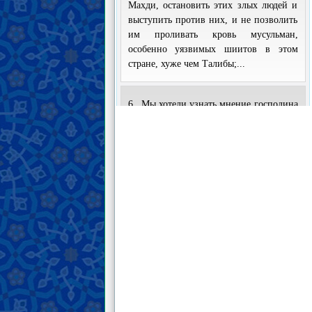
Махди, остановить этих злых людей и
выступить против них, и не позволить
им проливать кровь мусульман,
особенно уязвимых шиитов в этом
стране, хуже чем Талибы;...
6 . Мы хотели узнать мнение господина
Мансура об этом хадисе: Амир аль-
Муминин Али, мир ему, сказал:
Посланник Аллаха, да благословит
Аллах его и его семейство, сказал: «Из
Мавара аль-Нахра восстанет человек по
имени “Харис ибн Харрас”, и лидером
его армии будет человек по имени
“Мансур”, который подготовит основу
для правления семьи Мухаммада, да
благословит Аллах его и его семейство,
точно так же, как Курайшиты
подготовили основу для правления
Посланника Аллаха, да благословит
Аллах его и его семейство. И каждый