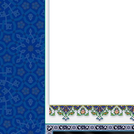
имаму Махди, пусть я буду принесен в
жертву ради него, или нет, по мнению
его чести Мансура Хашеми Хорасани,
да защитит его Аллах? И если это
правильно, то какой способ тавассуля
предлагает Его Честь? Пожалуйста,
порекомендуйте.
13 . В чем заключается основная
причина великих проблем,
существующих в исламском мире?
Виноваты ли в этом народы,
правители, неверующие или что-то
иное?
14 . Есть угнетённые люди в различных
странах, которые откликнулись на
призыв Его Превосходительства,
алламы Мансура Хашеми Хорасани, да
хранит его Аллах, к Халифу Аллаха на