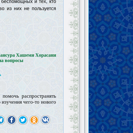
 беспомощных и тех, кто
во из них не пользуется
Мансура Хашеми Хорасани
 на вопросы
ы помочь распространять
 изучения чего-то нового