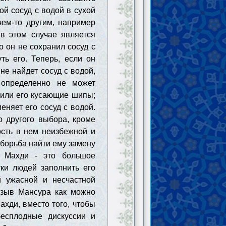
вой сосуд с водой в сухой
чем-то другим, например
в этом случае является
о он не сохранил сосуд с
ть его. Теперь, если он
 не найдет сосуд с водой,
 определенно не может
 или его кусающие шипы;
еняет его сосуд с водой.
о другого выбора, кроме
ость в нем неизбежной и
 борьба найти ему замену
е Махди - это большое
ки людей заполнить его
й ужасной и несчастной
изыв Мансура как можно
ахди, вместо того, чтобы
бесплодные дискуссии и