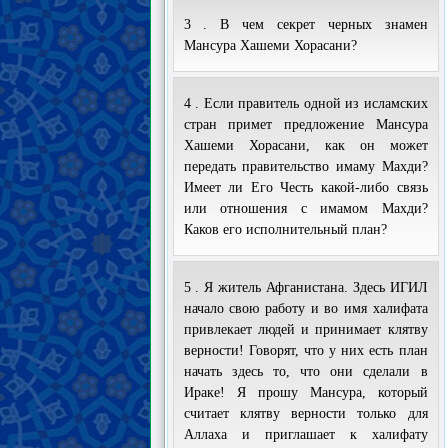
3 . В чем секрет черных знамен
Мансура Хашеми Хорасани?
4 . Если правитель одной из исламских
стран примет предложение Мансура
Хашеми Хорасани, как он может
передать правительство имаму Махди?
Имеет ли Его Честь какой-либо связь
или отношения с имамом Махди?
Каков его исполнительный план?
5 . Я житель Афганистана. Здесь ИГИЛ
начало свою работу и во имя халифата
привлекает людей и принимает клятву
верности! Говорят, что у них есть план
начать здесь то, что они сделали в
Ираке! Я прошу Мансура, который
считает клятву верности только для
Аллаха и приглашает к халифату