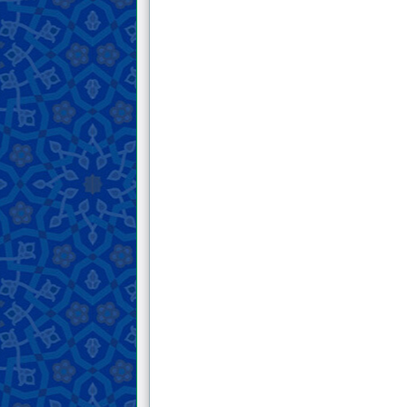
верующий мусульманин обязан помочь
ему»...
7 . Мой вопрос к Его Чести Мансуру
Хашеми Хорасани: в чем он видят
главную проблему исламского мира?
Есть ли у него план для решении этой
проблемы?
8 . Пожалуйста, предоставьте более
подробную информацию об имени,
возрасте, национальности и
физических характеристиках Его Чести
Мансура Хашеми Хорасани,
подготовителя основания для
пришествие имама Махди, мир ему.
Спасибо.
9 . Правдивость Его Чести Мансура