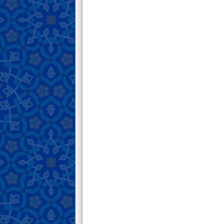
ярче солнца. Подскажите, пожалуйста,
как к нему присоединиться? Куда мне
обратиться? Должен ли я приехать в
Афганистан или в Таджикистан? Что я
должен взять с собой? Есть ли там дом,
в котором я мог бы остановиться? Могу
ли я взять с собой жену и детей?...
10 . Каковы обязанности женщин в эту
эпоху? Как она может поддерживать
своего имама, Махди, мир ему?
11 . Каковы отношения Его
Превосходительства Алламы Мансура
Хашеми Хорасани с имамом Махди?
Является ли он заместителем имама
Махди?
12 . Правильно ли делать тавассуль к