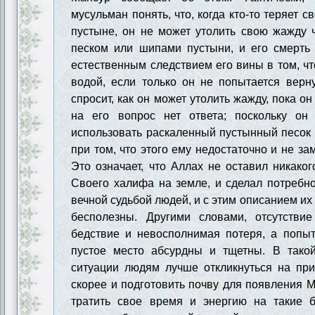
мусульман понять, что, когда кто-то теряет с
пустыне, он не может утолить свою жажду 
песком или шипами пустыни, и его смерть 
естественным следствием его вины в том, чт
водой, если только он не попытается верну
спросит, как он может утолить жажду, пока он
на его вопрос нет ответа; поскольку он
использовать раскаленный пустынный песок
при том, что этого ему недостаточно и не зам
Это означает, что Аллах не оставил никаког
Своего халифа на земле, и сделал потребн
вечной судьбой людей, и с этим описанием их
бесполезны. Другими словами, отсутстви
бедствие и невосполнимая потеря, а попыт
пустое место абсурдны и тщетны. В тако
ситуации людям лучше откликнуться на пр
скорее и подготовить почву для появления М
тратить свое время и энергию на такие 