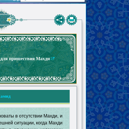
в для пришествия Махди
амид
новаты в отсутствии Махди, и
нешней ситуации, когда Махди