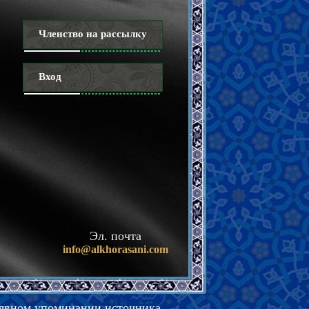
Членство на рассылку
Вход
Эл. почта
info@alkhorasani.com
 явном упоминании источника.