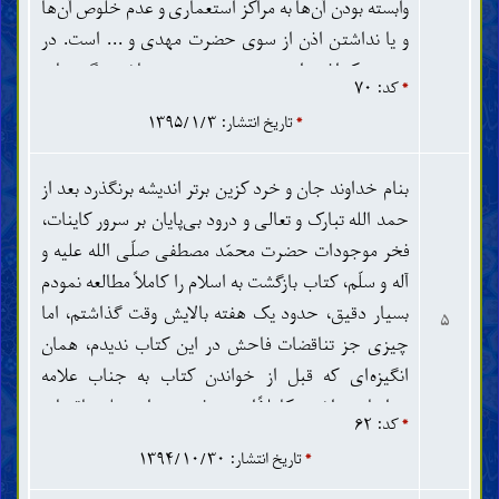
وابسته بودن آن‌ها به مراکز استعماری و عدم خلوص آن‌ها
و یا نداشتن اذن از سوی حضرت مهدی و ... است. در
صورتی که اذنی از سوی حضرت مهدی نباشد چگونه باید
*
کد: ۷۰
به حقانیت یک جنبش پی برد؟ در درگیری بین طرفداران
*
تاریخ انتشار: ۱۳۹۵/۱/۳
انجمن حجتیه و طرفداران ولایت فقیه در دهه ۶۰ هیچ
کدام موفق نشدند باعث ظهور مهدی شوند ... با این
بنام خداوند جان و خرد کزین برتر اندیشه برنگذرد بعد از
وجود در صورتی که اذن و حمایتی از سوی حضرت مهدی
حمد الله تبارک و تعالی و درود بی‌پایان بر سرور کاینات،
نباشد ممکن است نهضت آقای خراسانی هم به همین
فخر موجودات حضرت محمّد مصطفی صلّی الله علیه و
سرنوشت دچار شود. لطفاً توضیح دهید. وقتی صحبت از
آله و سلّم، کتاب بازگشت به اسلام را کاملاً مطالعه نمودم
نهضت اسلامی آقای خراسانی می‌شود برخی‌ها
بسیار دقیق، حدود یک هفته بالایش وقت گذاشتم، اما
می‌گویند این همان تفکر حجتیه است که شکست خورده
۵
چیزی جز تناقضات فاحش در این کتاب ندیدم، همان
است.
انگیزه‌ای که قبل از خواندن کتاب به جناب علامه
خراسانی داشتم، کاملاً از بین رفت. من از جمله تناقضات
*
کد: ۶۲
چند تای‌شان را می‌نویسم: ۱ . توهین به اصحاب فسق
*
تاریخ انتشار: ۱۳۹۴/۱۰/۳۰
است، ولی خودش مستقیماً اصحاب را به نافهمی متّهم