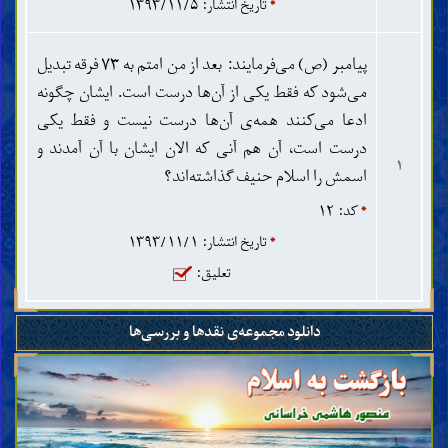
*
تاریخ انتشار: ۱۳۹۳/۱۱/۵
هستند و یا این طرفی و ایشان هر دو طرف را کوبیده است!
با این حساب، دیگر کسی باقی نمانده است که از ایشان
پیامبر (ص) می‌فرمایند: بعد از من امتم به ۷۳ فرقه تبدیل
حمایت کند! همه دشمنشان شده‌اند! ایشان اگر کمی
می‌شود که فقط یکی از آن‌ها درست است. ایشان چگونه
سیاست می‌داشت لااقل در ابتدای حرکتش یک کس را
ادعا می‌کنند همه‌ی آن‌ها درست نیست و فقط یکی
برای خودش نگاه می‌داشت و همه را از خودش نمی‌راند!
درست است‌، آن هم آنی که الان ایشان با آن آمدند و
به هر حال، الآن هیچ کس ایشان را دوست خود نمی‌داند
۱
اسمش را اسلام حنیف گذاشته‌اند؟
و همه در برابر ایشان موضع گرفته‌اند و از ایران تا عربستان
و از داعش تا آمریکا همه در یک جبهه قرار گرفته‌اند و
*
کد: ۱۲
ایشان در یک جبهه! با این حساب، معلوم است که کار
*
تاریخ انتشار: ۱۳۹۳/۱۱/۱
ایشان به نتیجه نمی‌رسد و شکستشان حتمی است! ایشان
تعلیق:
به نظر من هیچ سیاست ندارد!
دانلود مجموعه‌ی نقدها و بررسی‌ها