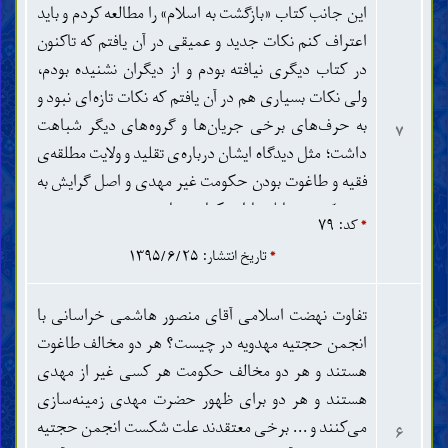
این جانب کتاب «بازگشت به اسلام» را مطالعه کردم و باید
اعتراف کنم نکات جدید و عمیقی در آن یافتم که تاکنون
در کتاب دیگری نیافته بودم و از دیگران نشنیده بودم،
ولی نکات بسیاری هم در آن یافتم که نکات تازه‌ای نبود و
به حرف‌های برخی جریان‌ها و گروه‌های دیگر شباهت
۷
داشت؛ مثل دیدگاه ایشان درباره‌ی تقلید و ولایت مطلقه‌ی
فقیه و طاغوت بودن حکومت غیر مهدی و اصل گرایش به
مهدویّت و مقابله با استکبار جهانی و دعوت به وحدت
*
کد: ۷۹
اسلامی و شعار البیعة لله و ... که در برخی جریان‌ها و
*
تاریخ انتشار: ۱۳۹۵/۶/۲۵
گروه‌های دیگر هم مشاهده می‌شود و عامل مهمّی برای
بدبینی به نهضت شماست؛ چون کسانی که این
تفاوت نهضت اسلامی آقای منصور هاشمی خراسانی با
شباهت‌ها را مشاهده می‌کنند با خود می‌گویند که لابد
انجمن حجتیه مهدویه در چیست؟ هر دو مخالف طاغوت
این جریان هم مثل همان جریان‌هاست! مایل بودم بدانم
هستند و هر دو مخالف حکومت هر کسی غیر از مهدی
توجیه شما درباره‌ی این مشابهت‌ها چیست؟!
هستند و هر دو برای ظهور حضرت مهدی زمینه‌سازی
می‌کنند و ... برخی معتقدند علت شکست انجمن حجتیه
۶