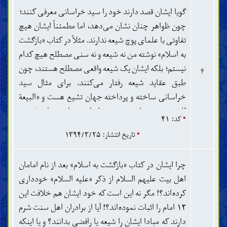
می‌کند حتی به اندازه‌ای که بزرگترین مسئله دینشان را
گویا ایشان قصد دارند خود را سید خراسانی معرفی کنند؛
ندانسته‌اند. این نه تنها توهین به اصحاب است، بلکه
چون ظواهر چنان نشان می‌دهد، اما مطمئناً ایشان هیچ
توهین به معلّم‌شان است! ۲ . حکومتی که حاکم آن از
تفاوتی با علمای پوچ شیعه ندارند. مثلاً در کتاب «بازگشت
طرف خداوند ج تعیین نشده باشد طاغوتی است و اتباع
به اسلام» نوشته من نه شیعه و نه سنی مصطلح هیچ کدام
آن هم عبد الطاغوت هستند. بناء حکومت ابوبکر و عمر
نیستم؛ بلکه ایشان یک شیعه واقعی مصطلح هستند، چون
طاغوتی است و از این گفته طوری برداشت می‌شود که
۴
طبق عقاید شیعه رفتار می‌کنند. برای مثال سید
نعوذ با الله علی بن ابی طالب عبد الطاغوت بوده است! ۳
خراسانی ساخته و پرداخته جهان تشیع هست و «البیعة
. خود جناب خراسانی گفته حنیفاً مسلماً هستم، ولی من
لله» و پرچم سیاه و منصور خراسانی تنها در عقاید شیعه و
جز طرفداری‌اش از شیعه حقیقت بیشتری نیافتم. در
*
کد: ۴۱
احادیث خرافی آنان پیدا می‌شود.
کتابش، تا جایی که بر امامان اربعه اهل سنّت اعتراض
*
تاریخ انتشار: ۱۳۹۴/۳/۲۵
داشته و صحیح‌ترین کتاب‌شان به ضعف الروایه فی بعض
الاماکن تعبیر کرده، ولی ندیدم که جایی از کتاب پر نقص
چرا ایشان در کتاب «بازگشت به اسلام» بعد از نام امامان
و متناقض کلینی حتی یک نقد کرده باشد! ۴ . قایل به
اهل بیت علیهم السلام از ذکر «علیه السلام» خودداری
تحریف قرآن نیست، ولی از مذهب تشیع جانبدارانه‌تر دفاع
کرده‌اند؟! مگر نه این است که خود ایشان هم خلافت این
نموده، حال آنکه کتاب کافی بابی بنام «قرآن را جز ائمه
۱۲ امام را اثبات نموده‌اند؟! آیا از برادران اهل سنت شرم
کسی جمع آوری نکرده و هرکس ادعای جمع آوری کلّ
دارند که مبادا ایشان را شیعه یا رافضی بدانند؟ و یا اینکه