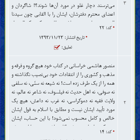
قرآن را کرده باشد دروغ گفته» وجود دارد! ۵ . دیگران را از
۳
می‌ترسند دچار غلو در مورد آن‌ها شوند؟! شاگردان و
پیروی ظن باز داشته، حال آنکه خودش از ظن که چی
اعضای محترم دفترشان، ایشان را با القابی چون سیدنا
حتی از خیال پیروی می‌کند. مهدی را درست آگاه نیست
المنصور و یا حضرت علامه خطاب می‌کنند که البته از
که متولّد شده یا نه، ولی مطمئناً برای ظهور خیالی‌اش
*
کد: ۲۲
روی احترام است و بحثی در مورد آن نیست. سؤال این
زمینه‌سازی می‌کند! ۶ . تا زمانی برای حکومت مهدی
*
تاریخ انتشار: ۱۳۹۳/۱۱/۲۳
است که ایشان چرا اهل بیت را این گونه خطاب نمی‌کنند
زمینه‌سازی نشود، او ظهور نمی‌کند، حال آنکه این
تعلیق:
مثلاً سیدنا امام علی علیه السلام، سیدنا امام حسن علیه
خودش آن قدر بی‌مفهوم است که به هیچ عنوان نمیشه
السلام و سیدنا امام حسین علیه السلام و ... سیدنا امام
توجیه‌اش کرد! این ها مشت نمونه خروار است! خطی از
منصور هاشمی خراسانی در کتاب خود هیچ گروه و فرقه و
مهدی علیه السلام و ... در هر صورت سلام دادن بر اهل
کتابش را ندیدم که با خط دیگری در تناقض نباشد! به
مذهب و کشوری را از انتقادات خود بی‌نصیب نگذاشته و
بیت نشانه جهل یا خرافات یا تقلید یا غلو نیست، بلکه
هرحال چی طرح رنگه‌ای که دارد این کتاب!
همه را از یک طرف زده است! نه شیعه نه سنّی، نه سلفی
ریشه قرآنی دارد ...
نه صوفی، نه اهل حدیث نه فیلسوف، نه شاعر نه عالم، نه
ولایت فقیه نه دموکراسی، نه غرب نه داعش، هیچ یک
۲
مورد تأیید ایشان نیست و مطابق با اسلام به قول ایشان
خالص و کامل محسوب نمی‌شود! با این حساب، ایشان
هیچ کس را برای خودش نگاه نداشته و همه را از خودش
*
کد: ۱۴
رنجانده است! معلوم است که مسلمانان دنیا یا آن طرفی