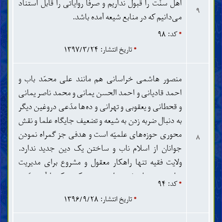
نشانه‌های ظهور مهدی و فتنه‌های آخر الزّمان
اهل سنّت را قبول نداریم و صرفاً روایاتی را قابل استناد
۹
شناخت آخرت
می‌دانیم که در منابع شیعه آمده باشد.
شناخت ایمان و کفر
*
کد: ۹۸
ویژگی‌ها و مراتب ایمان و کفر
ادیان، مذاهب و فرقه‌ها
*
تاریخ انتشار: ۱۳۹۷/۳/۲۴
احکام
اصول و قواعد
منصور هاشمی خراسانی هم مانند علی محمّد باب و
فروع
احمد قادیانی و احمد الحسن یمانی و محمد ناصر یمانی
و قحطانی و یعقوبی و تهرانی و ده‌ها مدّعی دروغین دیگر
به دنبال ضربه زدن به شیعه و تضعیف جایگاه علما و نقش
محوری حوزه‌های علمیّه است و هدفی جز گمراه نمودن
۸
جوانان از اسلام ناب و ساختن یک دین جدید ندارد.
ولایت فقیه تنها راهکار معقول و مشروع برای مدیریت
جامعه در زمان غیبت است و هر کسی که با آن ضدّیت
*
کد: ۹۴
می‌کند منحرف است.
*
تاریخ انتشار: ۱۳۹۶/۹/۲۸