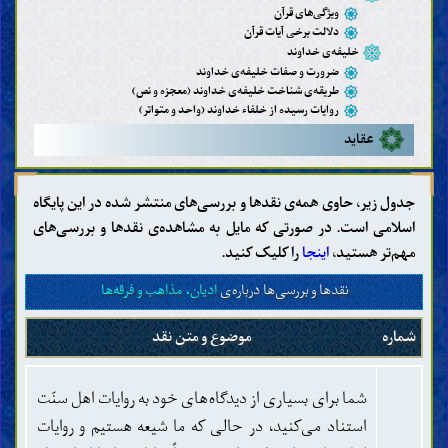
ویژگی‌های قرآن
دلالت برخی آیات قرآن
خلیفه‌ی خداوند
ضرورت و صفات خلیفه‌ی خداوند
طریقه‌ی شناخت خلیفه‌ی خداوند (معجزه و نص)
روایات رسیده از خلفاء خداوند (واحد و متواتر)
عقاید
شناخت خداوند (وجود، صفات و افعال)
شناخت خلفاء خداوند
جدول زیر، حاوی همه‌ی نقدها و بررسی‌های منتشر شده در این پایگاه
پیامبران
اسلامی است. در صورتی که مایل به مشاهده‌ی نقدها و بررسی‌های
پیامبر خاتم
مهم‌تر هستید،
اینجا
را کلیک کنید.
ویژگی‌های پیامبر خاتم
یاران و همسران پیامبر خاتم
نقدها و بررسی‌ها درباره‌ی
ادیان، مذاهب و فرقه‌ها
عترت و اهل بیت پیامبر خاتم
مهدی
شماره
موضوع و متن نقد
وجود مهدی و ویژگی‌های او
منصور زمینه‌ساز ظهور مهدی
هویّت و صفات
گفته‌ها و نوشته‌ها
شما برای بسیاری از دیدگاه‌های خود به روایات اهل سنّت
اقدامات و اهداف
استناد می‌کنید، در حالی که ما شیعه هستیم و روایات
یاران و دوستداران