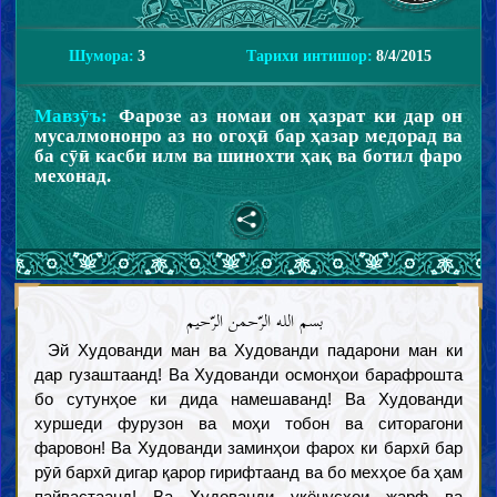
Шумора:
3
Тарихи интишор:
8/4/2015
Мавзӯъ:
Фарозе аз номаи он ҳазрат ки дар он
мусалмононро аз но огоҳӣ бар ҳазар медорад ва
ба сӯӣ касби илм ва шинохти ҳақ ва ботил фаро
мехонад.
بسم الله الرّحمن الرّحیم
Эй Худованди ман ва Худованди падарони ман ки
дар гузаштаанд! Ва Худованди осмонҳои барафрошта
бо сутунҳое ки дида намешаванд! Ва Худованди
хуршеди фурузон ва моҳи тобон ва ситорагони
фаровон! Ва Худованди заминҳои фарох ки бархӣ бар
рӯӣ бархӣ дигар қарор гирифтаанд ва бо мехҳое ба ҳам