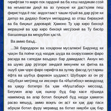
гирифтам то маро пок гардонӣ ва ба хеш наздикам созӣ
ва неъматам диҳӣ ва аз гуноҳне ки дастҳоям пеш
фиристода ё пас андохтааст чашм пӯшӣ ва дар рӯзе ки
дилҳо ва дидаҳо божгун мегарданд аз оташ бираҳонӣ
ва ба биҳишт дароварӣ; Ҳамоно Ту ҳар киро бихоҳӣ
мераҳонӣ ва ҳар киро бихоҳӣ месӯзонӣ ва Ту бисёр
бахшоянда ва меҳрубон ҳастӣ.
Ва аммо баъд..
...Эй бародарон ва хоҳарони мусалмон! Бидонед ки
ҷаҳон ба поёни худ наздик шуда ва охируззамон фаро
расида ва сапедаи ваъдаҳо бар дамидааст. Акнун мо
ва шумо дар рӯзгоре зиндагӣ мекунем ки фитна ва
ошуб ҳам ҷоро фаро гирифта ва зулму фасод густариш
ёфта ва шубҳа фаровон шудааст. Шубҳаро аз он рӯ
«Шубҳа» мегӯянд ки инсонро ба «Иштибоҳ» меандозад
ва ҳаққу ботилро ба ҳам «Муштабаҳ» месозад.
Бегумон агар ҳақ ошкор буд бар касе пӯшида
намемонд ва агар ботил беҳиҷоб буд назди ҳамагон
расво мешуд, аммо воқеъ он аст ки ҳақ дар паси
абрҳои ботил фуру меравад ва ботил ниқоби ҳақ бар