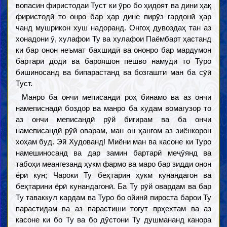
вопасин фиристодаи Туст ки ӯро бо ҳидоят ва дини ҳақ
фиристодӣ то онро бар ҳар дине пирӯз гардонӣ ҳар
чанд мушрикон хуш надоранд. Онгоҳ дувоздаҳ тан аз
хонадони ӯ, хулафои Ту ва хулафои Паёмбарт ҳастанд
ки бар онон неъмат бахшидӣ ва ононро бар мардумон
бартарӣ додӣ ва барояшон пешво намудӣ то Туро
бишиносанд ва бипарастанд ва бозгашти ман ба сӯӣ
Туст.
Манро ба ончи меписандӣ роҳ бинамо ва аз ончи
намеписнадӣ боздор ва манро ба худам вомагузор то
аз ончи меписандӣ рӯй бигирам ва ба ончи
намеписандӣ рӯй оварам, ман он ҳангом аз зиёнкорон
хоҳам буд. Эй Худованд! Миёни ман ва касоне ки Туро
намешиносанд ва дар замин бартарӣ меҷӯянд ва
табоҳи меангезанд ҳукм фармо ва маро бар зидди онон
ёрӣ кун; Чароки Ту беҳтарин ҳукм кунандагон ва
беҳтарини ёрӣ кунандагонӣ. Ба Ту рӯй овардам ва бар
Ту таваккул кардам ва Туро бо ойинӣ пироста барои Ту
парастидам ва аз парастиши тоғут прҳехтам ва аз
касоне ки бо Ту ва бо дӯстони Ту душмананд канора