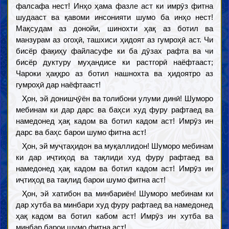
фалсафа нест! Инҳо ҳама фазле аст ки имрӯз фитна
шудааст ва қавоми инсонияти шумо ба инҳо нест!
Мақсудам аз донойи, шинохти ҳақ аз ботил ва
манзурам аз огоҳӣ, ташхиси ҳидоят аз гумроҳӣ аст. Чи
бисёр фақиҳу файласуфе ки ба дӯзах рафта ва чи
бисёр дуктуру муҳандисе ки растгорӣ наёфтааст;
Чароки ҳаққро аз ботил нашнохта ва ҳидоятро аз
гумроҳӣ дар наёфтааст!
Ҳон, эй донишҷӯён ва толибони улуми динӣ! Шуморо
мебинам ки дар дарс ва баҳси худ фуру рафтаед ва
намедонед ҳақ кадом ва ботил кадом аст! Имрӯз ин
дарс ва баҳс барои шумо фитна аст!
Ҳон, эй муҷтаҳидон ва муқаллидон! Шуморо мебинам
ки дар иҷтиҳод ва тақлиди худ фуру рафтаед ва
намедонед ҳақ кадом ва ботил кадом аст! Имрӯз ин
иҷтиҳод ва тақлид барои шумо фитна аст!
Ҳон, эй хатибон ва минбариён! Шуморо мебинам ки
дар хутба ва минбари худ фуру рафтаед ва намедонед
ҳақ кадом ва ботил кабом аст! Имрӯз ин хутба ва
минбар барои шумо фитна аст!