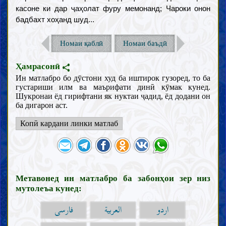
касоне ки дар ҷаҳолат фуру мемонанд; Чароки онон
бадбахт хоҳанд шуд...
Номаи қаблӣ
Номаи баъдӣ
Ҳамрасонӣ
Ин матлабро бо дӯстони худ ба иштирок гузоред, то ба
густариши илм ва маърифати динӣ кӯмак кунед.
Шукронаи ёд гирифтани як нуктаи ҷадид, ёд додани он
ба дигарон аст.
Копӣ кардани линки матлаб
Метавонед ин матлабро ба забонҳои зер низ
мутолеъа кунед:
اردو
العربية
فارسی