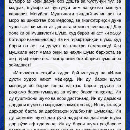
шуморо аз кори дарун боз дошта ва ҷустуҷӯи пул ва
мадрак, шуморо аз ҷустуҷӯи илм ва ҳикмат машғул
кардааст. Мегуйед: Мушкилоти зиндагӣ чунин аст ки
моро аз шинохтан боз медорад ва гирифториҳои дунё
чунон аст ки моро аз донистани монеъ мешавад! Дар
ҳоле ки он мушкилоти шумо, худ барои ин аст ки ҳаққу
ботилро намешиносед! Ва ин гирифториҳои шумо, худ
барои он аст ки дуруст ва ғалатро намедонед! Ҳеҷ
мушкиле нест магар онки аз ҷаҳли шумо бархоста ва
ҳеҷ гирифторие нест магар онки бехабарии шумо онро
зойидааст!
«Маърифат» соҳиби худро ёрӣ мекунад ва «Илм»
дӯсти худро наҷот медиҳад. Ин ду барои шумо
монанди об барои ташна ва ғазо барои гурусна ва
роҳнамо барои гумшуда ва мӯнис барои танҳоянд. Ин
ду пуштибони шумо ва асои дастонанд. Ин ду дармони
дардҳои шумо ва марҳами захмҳотонанд. Ин ду калиди
дарҳои баста ва дарбозаҳои хушбахтии шумоянд. Ин
ду сармояи шумо дар рӯзи надорӣ ва дастгири шумо
дар рӯзи афтодагианд. Ин ду барои шумо раҳбароне