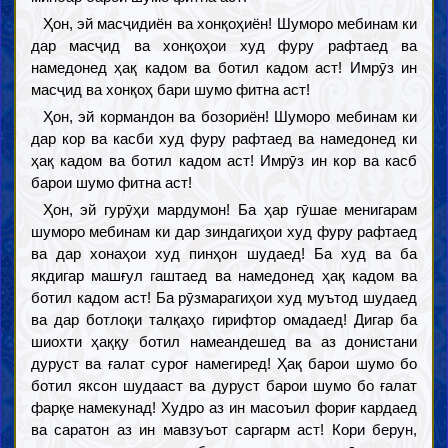
Ҳон, эй масҷидиён ва хонқоҳиён! Шуморо мебинам ки
дар масҷид ва хонқоҳои худ фуру рафтаед ва
намедонед ҳақ кадом ва ботил кадом аст! Имрӯз ин
масҷид ва хонқоҳ бари шумо фитна аст!
Ҳон, эй кормандон ва бозориён! Шуморо мебинам ки
дар кор ва касби худ фуру рафтаед ва намедонед ки
ҳақ кадом ва ботил кадом аст! Имрӯз ин кор ва касб
барои шумо фитна аст!
Ҳон, эй гурӯҳи мардумон! Ба ҳар гӯшае менигарам
шуморо мебинам ки дар зиндагиҳои худ фуру рафтаед
ва дар хонаҳои худ пинҳон шудаед! Ба худ ва ба
якдигар машғул гаштаед ва намедонед ҳақ кадом ва
ботил кадом аст! Ба рӯзмарагиҳои худ муътод шудаед
ва дар ботлоқи талқаҳо гирифтор омадаед! Дигар ба
шиохти ҳаққу ботил намеандешед ва аз донистани
дуруст ва ғалат суроғ намегиред! Ҳақ барои шумо бо
ботил яксон шудааст ва дуруст барои шумо бо ғалат
фарқе намекунад! Худро аз ин масоъил фориғ кардаед
ва саратон аз ин мавзуъот саргарм аст! Кори берун,