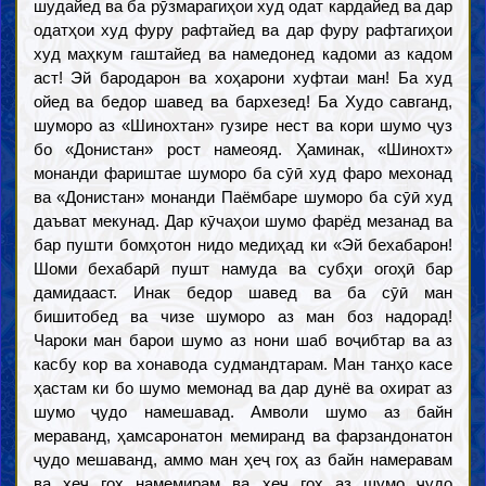
шудайед ва ба рӯзмарагиҳои худ одат кардайед ва дар
одатҳои худ фуру рафтайед ва дар фуру рафтагиҳои
худ маҳкум гаштайед ва намедонед кадоми аз кадом
аст! Эй бародарон ва хоҳарони хуфтаи ман! Ба худ
ойед ва бедор шавед ва бархезед! Ба Худо савганд,
шуморо аз «Шинохтан» гузире нест ва кори шумо ҷуз
бо «Донистан» рост намеояд. Ҳаминак, «Шинохт»
монанди фариштае шуморо ба сӯӣ худ фаро мехонад
ва «Донистан» монанди Паёмбаре шуморо ба сӯӣ худ
даъват мекунад. Дар кӯчаҳои шумо фарёд мезанад ва
бар пушти бомҳотон нидо медиҳад ки «Эй бехабарон!
Шоми бехабарӣ пушт намуда ва субҳи огоҳӣ бар
дамидааст. Инак бедор шавед ва ба сӯӣ ман
бишитобед ва чизе шуморо аз ман боз надорад!
Чароки ман барои шумо аз нони шаб воҷибтар ва аз
касбу кор ва хонавода судмандтарам. Ман танҳо касе
ҳастам ки бо шумо мемонад ва дар дунё ва охират аз
шумо ҷудо намешавад. Амволи шумо аз байн
мераванд, ҳамсаронатон мемиранд ва фарзандонатон
ҷудо мешаванд, аммо ман ҳеҷ гоҳ аз байн намеравам
ва ҳеҷ гоҳ намемирам ва ҳеҷ гоҳ аз шумо ҷудо