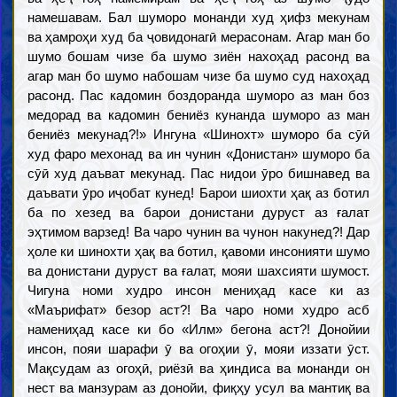
намешавам. Бал шуморо монанди худ ҳифз мекунам
ва ҳамроҳи худ ба ҷовидонагӣ мерасонам. Агар ман бо
шумо бошам чизе ба шумо зиён нахоҳад расонд ва
агар ман бо шумо набошам чизе ба шумо суд нахоҳад
расонд. Пас кадомин боздоранда шуморо аз ман боз
медорад ва кадомин бениёз кунанда шуморо аз ман
бениёз мекунад?!» Ингуна «Шинохт» шуморо ба сӯӣ
худ фаро мехонад ва ин чунин «Донистан» шуморо ба
сӯӣ худ даъват мекунад. Пас нидои ӯро бишнавед ва
даъвати ӯро иҷобат кунед! Барои шиохти ҳақ аз ботил
ба по хезед ва барои донистани дуруст аз ғалат
эҳтимом варзед! Ва чаро чунин ва чунон накунед?! Дар
ҳоле ки шинохти ҳақ ва ботил, қавоми инсонияти шумо
ва донистани дуруст ва ғалат, мояи шахсияти шумост.
Чигуна номи худро инсон мениҳад касе ки аз
«Маърифат» безор аст?! Ва чаро номи худро асб
намениҳад касе ки бо «Илм» бегона аст?! Донойии
инсон, пояи шарафи ӯ ва огоҳии ӯ, мояи иззати ӯст.
Мақсудам аз огоҳӣ, риёзӣ ва ҳиндиса ва монанди он
нест ва манзурам аз донойи, фиқҳу усул ва мантиқ ва