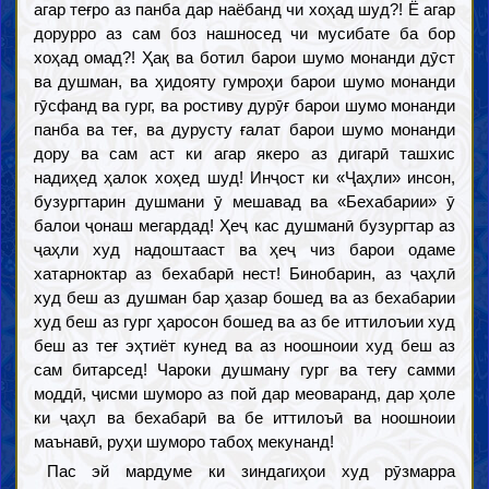
агар теғро аз панба дар наёбанд чи хоҳад шуд?! Ё агар
дорурро аз сам боз нашносед чи мусибате ба бор
хоҳад омад?! Ҳақ ва ботил барои шумо монанди дӯст
ва душман, ва ҳидояту гумроҳи барои шумо монанди
гӯсфанд ва гург, ва ростиву дурӯғ барои шумо монанди
панба ва теғ, ва дурусту ғалат барои шумо монанди
дору ва сам аст ки агар якеро аз дигарӣ ташхис
надиҳед ҳалок хоҳед шуд! Инҷост ки «Ҷаҳли» инсон,
бузургтарин душмани ӯ мешавад ва «Бехабарии» ӯ
балои ҷонаш мегардад! Ҳеҷ кас душманӣ бузургтар аз
ҷаҳли худ надоштааст ва ҳеҷ чиз барои одаме
хатарноктар аз бехабарӣ нест! Бинобарин, аз ҷаҳлӣ
худ беш аз душман бар ҳазар бошед ва аз бехабарии
худ беш аз гург ҳаросон бошед ва аз бе иттилоъии худ
беш аз теғ эҳтиёт кунед ва аз ноошноии худ беш аз
сам битарсед! Чароки душману гург ва теғу самми
моддӣ, ҷисми шуморо аз пой дар меоваранд, дар ҳоле
ки ҷаҳл ва бехабарӣ ва бе иттилоъӣ ва ноошноии
маънавӣ, руҳи шуморо табоҳ мекунанд!
Пас эй мардуме ки зиндагиҳои худ рӯзмарра