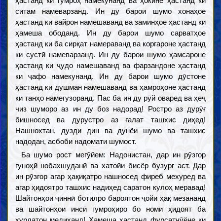
ҳастанд ки гумроҳ намекунанд ва ҳокине ҳастанд ки
ситам намеварзанд. Ин ду барои шумо хонаҳое
ҳастанд ки вайрон намешаванд ва заминҳое ҳастанд ки
ҳамеша ободанд. Ин ду барои шумо сарватҳое
ҳастанд ки ба сирқат намераванд ва коргароне ҳастанд
ки сустӣ намеварзанд. Ин ду барои шумо ҳамсароне
ҳастанд ки ҷудо намешаванд ва фарзандоне ҳастанд
ки ҷафо намекунанд. Ин ду барои шумо дӯстоне
ҳастанд ки душман намешаванд ва ҳамроҳоне ҳастанд
ки танҳо намегузоранд. Пас ба ин ду рӯй оваред ва ҳеҷ
чиз шуморо аз ин ду боз надорад! Ростро аз дурӯғ
бишносед ва дурустро аз ғалат ташхис диҳед!
Нашнохтан, дузди дин ва дунёи шумо ва ташхис
надодан, асбоби надомати шумост.
Ба шумо рост мегӯйем: Надонистан, дар ин рӯзгор
гуноҳӣ нобахшуданӣ ва хатойи бисёр бузург аст. Дар
ин рӯзгор агар ҳақиқатро нашносед фиреб мехуред ва
агар ҳидоятро ташхис надиҳед саратон кулоҳ меравад!
Шайтонҳои ҷиннӣ ботилро бароятон ҷойи ҳақ мезананд
ва шайтонҳои инсӣ гумроҳиро бо номи ҳидоят ба
хурдатон медиҳанд! Ҳамеша ҳастанд фурсатҷӯёне ки