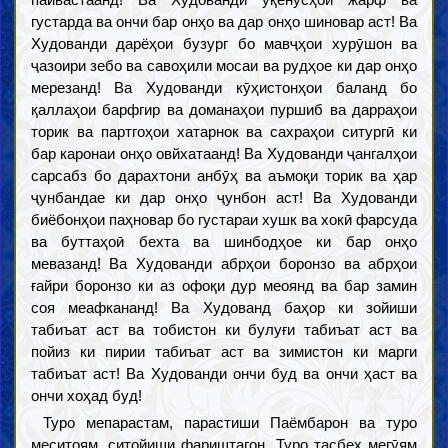
пайвастаанд! Ва Худованди уқёнусҳои жарф ва
густарда ва ончи бар онҳо ва дар онҳо шиновар аст! Ва
Худованди дарёҳои бузург бо мавҷҳои хурӯшон ва
ҷазоири зебо ва савоҳили мосаи ва рудҳое ки дар онҳо
мерезанд! Ва Худованди кӯҳистонҳои баланд бо
қаллаҳои барфгир ва доманаҳои пуршиб ва дарраҳои
торик ва партгоҳои хатарнок ва сахраҳои ситургӣ ки
бар каронаи онҳо овйхатаанд! Ва Худованди ҷангалҳои
сарсабз бо дарахтони анбӯҳ ва аъмоқи торик ва ҳар
ҷунбандае ки дар онҳо ҷунбон аст! Ва Худованди
биёбонҳои паҳновар бо густараи хушк ва хокӣ фарсуда
ва буттаҳоӣ бехта ва шинбодҳое ки бар онҳо
мевазанд! Ва Худованди абрҳои боронзо ва абрҳои
ғайри боронзо ки аз офоқи дур меоянд ва бар замин
соя меафкананд! Ва Худованд баҳор ки зойиши
табиъат аст ва тобистон ки булуғи табиъат аст ва
пойиз ки пирии табиъат аст ва зимистон ки марги
табиъат аст! Ва Худованди ончи буд ва ончи ҳаст ва
ончи хоҳад буд!
Туро мепарастам, парастиши Паёмбарон ва туро
меситоям, ситойиши фариштагон. Туро тасбеҳ мегӯям