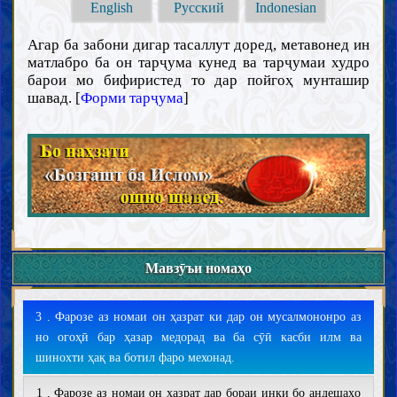
English
Русский
Indonesian
Агар ба забони дигар тасаллут доред, метавонед ин
матлабро ба он тарҷума кунед ва тарҷумаи худро
барои мо бифиристед то дар пойгоҳ мунташир
шавад. [
Форми тарҷума
]
Мавзӯъи номаҳо
3 . Фарозе аз номаи он ҳазрат ки дар он мусалмононро аз
но огоҳӣ бар ҳазар медорад ва ба сӯӣ касби илм ва
шинохти ҳақ ва ботил фаро мехонад.
1 . Фарозе аз номаи он ҳазрат дар бораи инки бо андешаҳо