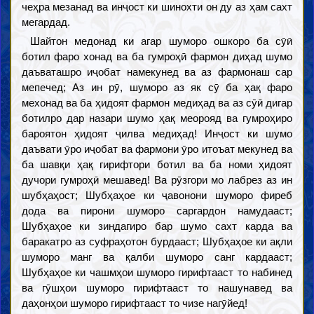
чеҳра мезанад ва инҷост ки шинохти он ду аз ҳам сахт
мегардад.
Шайтон медонад ки агар шуморо ошкоро ба сӯӣ
ботил фаро хонад ва ба гумроҳӣ фармон диҳад шумо
даъваташро иҷобат намекунед ва аз фармонаш сар
мепечед; Аз ин рӯ, шуморо аз як сӯ ба ҳақ фаро
мехонад ва ба ҳидоят фармон медиҳад ва аз сӯӣ дигар
ботилро дар назари шумо ҳақ меорояд ва гумроҳиро
бароятон ҳидоят ҷилва медиҳад! Инҷост ки шумо
даъвати ӯро иҷобат ва фармони ӯро итоъат мекунед ва
ба шавқи ҳақ гирифтори ботил ва ба номи ҳидоят
дучори гумроҳӣ мешавед! Ва рӯзгори мо лабрез аз ин
шубҳаҳост; Шубҳаҳое ки ҷавонони шуморо фиреб
дода ва пирони шуморо саргардон намудааст;
Шубҳаҳое ки зиндагиро бар шумо сахт карда ва
баракатро аз суфраҳотон бурдааст; Шубҳаҳое ки ақли
шуморо манг ва қалби шуморо санг кардааст;
Шубҳаҳое ки чашмҳои шуморо гирифтааст то набинед
ва гӯшҳои шуморо гирифтааст то нашунавед ва
даҳонҳои шуморо гирифтааст то чизе нагӯйед!