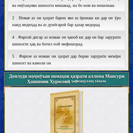
ва омӯзаҳояш шинохта мешавад, на бо ном ва нишонаш.
2 . Номае аз он ҳазрат барои яке аз ёронаш ки дар он ӯро
панд медиҳад ва аз дунёгароӣ бар ҳазар медорад.
4 . Фарозӣ дигар аз номаи он ҷаноб ки дар он бар зарурати
шинохти ҳақ ва ботил пой мефишорад.
5 . Фарозе аз номаи он ҳазрат дар бораи зарурати меъёри
шинохт ва камоли он
6 . Номае аз он ҳазрат ки дар он ёрони худро панд медиҳад.
Донлуди маҷмӯъаи номаҳои ҳазрати аллома Мансури
Ҳошимии Хуросонӣ
ҳафизаҳуллоҳ таъоло
7 . Фарозе аз номаи он ҳазрат дар некуҳиши олимони
замон
8 . Фарозе аз номаи он ҳазрат ки дар он мардумро аз
гумроҳӣ бим медиҳад ва ба шинохти ҳақ ва пазириши он
фаро мехонад.