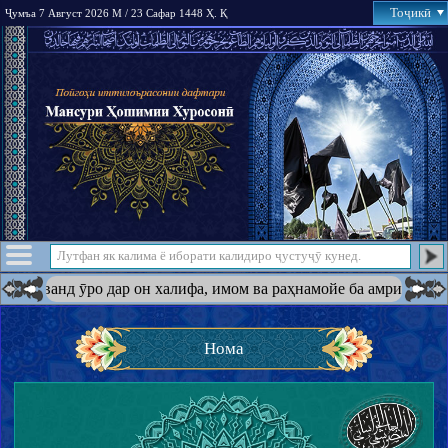
Тоҷикӣ
Ҷумъа 7 Август 2026 М / 23 Сафар 1448 Ҳ. Қ
 дар он халифа, имом ва раҳнамойе ба амри худ қарор дода бошад
Нома