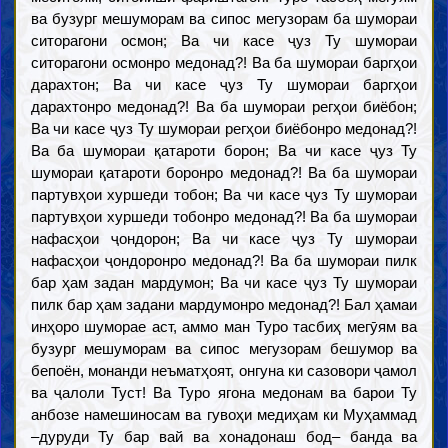
ва бузург мешуморам ва сипос мегузорам ба шумораи
ситорагони осмон; Ва чи касе ҷуз Ту шумораи
ситорагони осмонро медонад?! Ва ба шумораи баргҳои
дарахтон; Ва чи касе ҷуз Ту шумораи баргҳои
дарахтонро медонад?! Ва ба шумораи регҳои биёбон;
Ва чи касе ҷуз Ту шумораи регҳои биёбонро медонад?!
Ва ба шумораи қатароти борон; Ва чи касе ҷуз Ту
шумораи қатароти боронро медонад?! Ва ба шумораи
партувҳои хуршеди тобон; Ва чи касе ҷуз Ту шумораи
партувҳои хуршеди тобонро медонад?! Ва ба шумораи
нафасҳои ҷондорон; Ва чи касе ҷуз Ту шумораи
нафасҳои ҷондоронро медонад?! Ва ба шумораи пилк
бар ҳам задан мардумон; Ва чи касе ҷуз Ту шумораи
пилк бар ҳам задани мардумонро медонад?! Бал ҳамаи
инҳоро шуморае аст, аммо ман Туро тасбиҳ мегӯям ва
бузург мешуморам ва сипос мегузорам бешумор ва
бепоён, монанди неъматҳоят, онгуна ки сазовори ҷамол
ва ҷалоли Туст! Ва Туро ягона медонам ва барои Ту
анбозе намешиносам ва гувоҳи медиҳам ки Муҳаммад
–дуруди Ту бар вай ва хонадонаш бод– банда ва