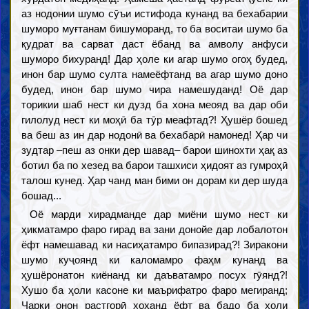
аз нодонии шумо сӯъи истифода кунанд ва бехабарии
шуморо муғтанам бишуморанд, то ба воситаи шумо ба
қудрат ва сарват даст ёбанд ва амволу анфуси
шуморо бихуранд! Дар ҳоле ки агар шумо огоҳ будед,
инон бар шумо султа намеёфтанд ва агар шумо доно
будед, инон бар шумо чира намешуданд! Оё дар
торикии шаб нест ки дузд ба хона меояд ва дар оби
гилолуд нест ки моҳӣ ба тӯр меафтад?! Ҳушёр бошед
ва беш аз ин дар нодонӣ ва бехабарӣ намонед! Ҳар чи
зудтар –пеш аз онки дер шавад– барои шинохти ҳақ аз
ботил ба по хезед ва барои ташхиси ҳидоят аз гумроҳӣ
талош кунед. Ҳар чанд ман бими он дорам ки дер шуда
бошад...
Оё марди хирадманде дар миёни шумо нест ки
ҳикматамро фаро гирад ва зани донойе дар лобалотон
ёфт намешавад ки насиҳатамро бипазирад?! Зиракони
шумо куҷоянд ки каломамро фаҳм кунанд ва
ҳушёронатон киёнанд ки даъватамро посух гӯянд?!
Хушо ба ҳоли касоне ки маърифатро фаро мегиранд;
Чарки онон растгорӣ хоҳанд ёфт ва бадо ба ҳоли