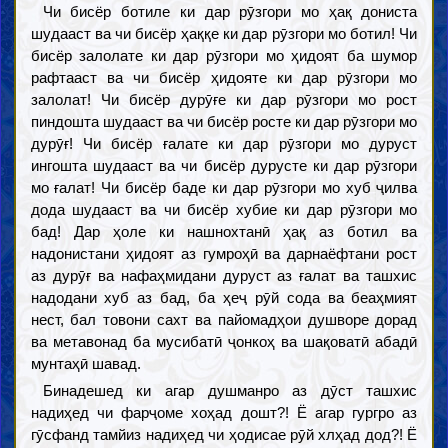
Чи бисёр ботиле ки дар рӯзгори мо ҳақ дониста
шудааст ва чи бисёр ҳаққе ки дар рӯзгори мо ботил! Чи
бисёр залолате ки дар рӯзгори мо ҳидоят ба шумор
рафтааст ва чи бисёр ҳидояте ки дар рӯзгори мо
залолат! Чи бисёр дурӯғе ки дар рӯзгори мо рост
пиндошта шудааст ва чи бисёр росте ки дар рӯзгори мо
дурӯғ! Чи бисёр ғалате ки дар рӯзгори мо дуруст
ингошта шудааст ва чи бисёр дурусте ки дар рӯзгори
мо ғалат! Чи бисёр баде ки дар рӯзгори мо хуб ҷилва
дода шудааст ва чи бисёр хубие ки дар рӯзгори мо
бад! Дар ҳоле ки нашнохтанӣ ҳақ аз ботил ва
надонистани ҳидоят аз гумроҳӣ ва дарнаёфтани рост
аз дурӯғ ва нафаҳмидани дуруст аз ғалат ва ташхис
надодани хуб аз бад, ба ҳеҷ рӯй сода ва беаҳмият
нест, бал товони сахт ва пайомадҳои душворе дорад
ва метавонад ба мусибатӣ ҷонкоҳ ва шақоватӣ абадӣ
мунтаҳӣ шавад.
Бинадешед ки агар душманро аз дӯст ташхис
надиҳед чи фарҷоме хоҳад дошт?! Ё агар гургро аз
гӯсфанд тамйиз надиҳед чи ҳодисае рӯй хлҳад дод?! Ё