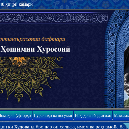
448 ҳиҷрӣ қамарӣ
Номаҳо
Гуфторҳо
Пурсишҳо ва посухҳо
Нақдҳо ва баррасиҳо
Мақолаҳ
р он халифа, имом ва раҳнамойе ба амри худ қарор дода бош