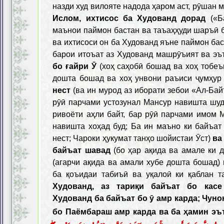
назди худ вилояте надода ҳаром аст, рӯшан 
Ислом, ихтисос ба Худованд дорад
(«Б
маънои паймон бастан ва таъаҳҳуди шаръӣ б
ва ихтисоси он ба Худованд яъне паймон ба
барои итоъат аз Худованд машрӯъият ва эъ
бо ғайри Ӯ
(хоҳ саҳобӣ бошад ва хоҳ тобеъ
дошта бошад ва хоҳ унвони раъиси ҷумҳур 
нест
(ва ин мурод аз иборати зебои «Ал-Бай
рӯӣ парчами устозунал Мансур навишта шуд
ривоёти аҳли байт, бар рӯӣ парчами имом 
навишта хоҳад буд; Ба ин маъно ки байъат
нест; Чароки ҳукумат танҳо шойистаи Ӯст)
ва 
байъат шавад
(бо ҳар ақида ва амале ки 
(агарчи ақида ва амали хубе дошта бошад)
ба қоъидаи табиъӣ ва уқалоӣ ки қаблан т
Худованд, аз тариқи байъат бо касе
Худованд ба байъат бо ӯ амр карда; Чуно
бо Паёмбараш амр карда ва ба ҳамин э