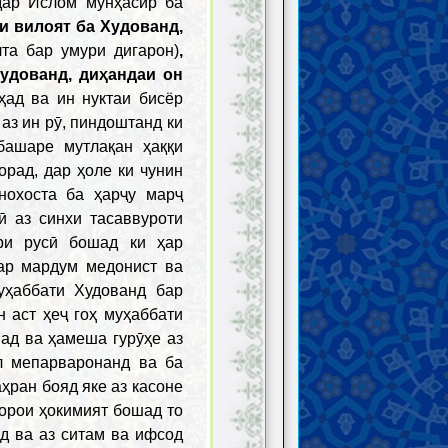
дар Ислом мунҳасир ба
и вилоят ба Худованд,
лта бар умури дигарон)
,
удованд, диҳандаи он
ҳад ва ин нуктаи бисёр
аз ин рӯ, пиндоштанд ки
башаре мутлақан ҳаққи
орад, дар ҳоле ки чунин
нохоста ба ҳарҷу марҷ
ӣ аз синхи тасаввуроти
ори русӣ бошад ки ҳар
ар мардум медонист ва
уҳаббати Худованд бар
 аст ҳеҷ гоҳ муҳаббати
ад ва ҳамеша гурӯҳе аз
л мепарваронанд ва ба
ҳран бояд яке аз касоне
дорои ҳокимият бошад то
д ва аз ситам ва ифсод