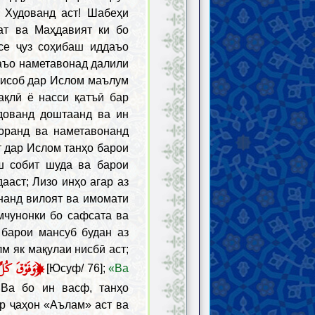
 Худованд аст! Шабеҳи
ат ва Маҳдавият ки бо
се ҷуз соҳибаш иддаъо
даъо наметавонад далили
тисоб дар Ислом маълум
ақлӣ ё насси қатъӣ бар
дованд доштаанд ва ин
оранд ва наметавонанд
 дар Ислом танҳо барои
ш собит шуда ва барои
ааст; Лизо инҳо агар аз
нанд вилоят ва имомати
мчунонки бо сафсата ва
барои мансуб будан аз
м як мақулаи нисбӣ аст;
﴿
وَفَوْقَ كُل
[Юсуф/ 76];
«Ва
Ва бо ин васф, танҳо
р ҷаҳон «Аълам» аст ва