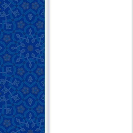
шинохт; Хурофагароӣ (2)
Дарси сиву севвум; Мавонеъи
шинохт; Хурофагароӣ (3)
Дарси сиву чаҳорум; Иқомаи айни
Ислом
Дарси сиву панҷум; Иқомаи кулли
Ислом
Дарси сиву шашум; Имкони
иқомаи кулли Ислом
Дарси сиву ҳафтум; Машрут
будани иқомаи бархӣ аҷзоъи
Ислом ба иқомаи кулли он;
Воқеъияти адами иқомаи Ислом
Дарси сиву ҳаштум; Муқаддама