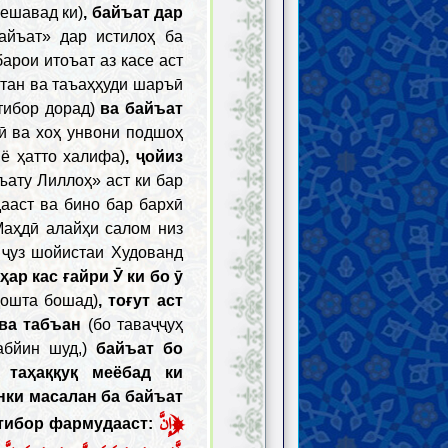
мешавад ки)
, байъат дар
айъат» дар истилоҳ ба
арои итоъат аз касе аст
стан ва таъаҳҳуди шаръӣ
тибор дорад)
ва байъат
ӣ ва хоҳ унвони подшоҳ
ё ҳатто халифа)
, ҷойиз
ъату Лиллоҳ» аст ки бар
ааст ва бино бар бархӣ
Маҳдӣ алайҳи салом низ
 ҷуз шойистаи Худованд
ҳар кас ғайри Ӯ ки бо ӯ
дошта бошад)
, тоғут аст
ва табъан
(бо таваҷҷуҳ
абйин шуд,)
байъат бо
 таҳаққуқ меёбад ки
нки масалан ба байъат
﴿
إِنَّ
ътибор фармудааст: