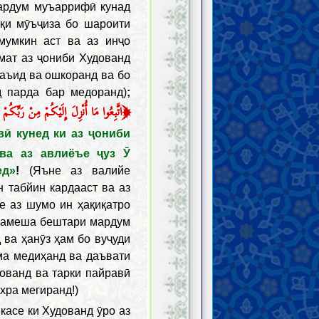
мардум муъаррифӣ кунад
қи мӯъҷиза бо шароити
мумкин аст ва аз инҷо
мат аз ҷониби Худованд
баъид ва ошкоранд ва бо
д парда бар медоранд)
;
﴿
اتَّبِعُوا مَا أُنْزِلَ إِلَيْكُمْ مِنْ رَبِّكُمْ و
вӣ кунед ки аз ҷониби
ва аз авлиёъе ҷуз Ӯ
ед»
!
(Яъне аз валийе
 табйин кардааст ва аз
е аз шумо ин ҳақиқатро
 ҳамеша бештари мардум
 ва ҳанӯз ҳам бо вуҷуди
ма медиҳанд ва даъвати
ованд ва тарки пайравӣ
хра мегиранд!)
касе ки Худованд ӯро аз