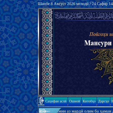
Шанбе 8 Август 2026 мелодӣ / 24 Сафар 1
Саҳифаи аслӣ
Ошноӣ
Китобҳо
Дарсҳо
 инки замин аз мардӣ олим ба ҳамаи дин ки Худованд ӯро да