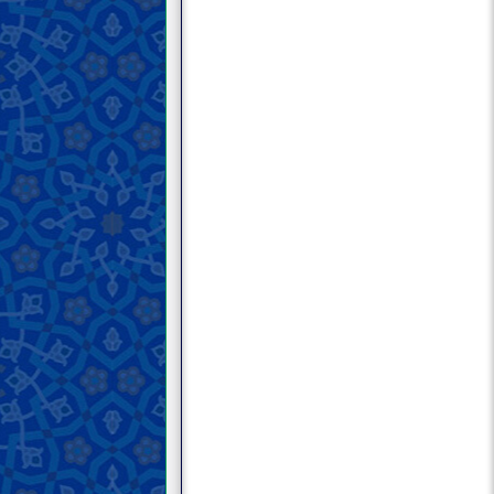
Дарси нуздаҳум; Мавонеъи
шинохт; Тақлид аз олимон (3)
Дарси бистум; Мавонеъи шинохт;
Тақлид аз аксарият
Дарси бисту якум; Мавонеъи
шинохт; Тақлид аз золимон (1)
Дарси бисту дуввум; Мавонеъи
шинохт; Тақлид аз золимон (2)
Дарси бисту севвум; Мавонеъи
шинохт; Тақлид аз кофирон (1)
Дарси бисту чаҳорум; Мавонеъи
шинохт; Тақлид аз кофирон (2)
Дарси бисту панҷум; Мавонеъи