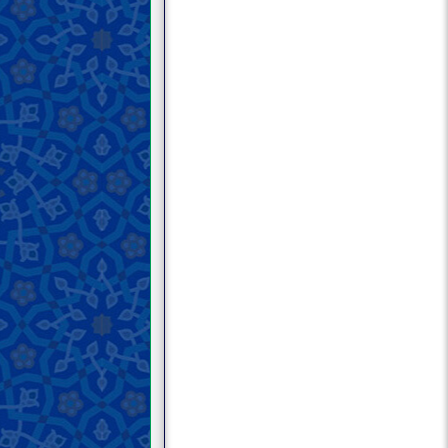
шинохт; Аҳвоъи нафсонӣ (1)
Дарси бисту шашум; Мавонеъи
шинохт; Аҳвоъи нафсонӣ (2)
Дарси бисту ҳафтум; Мавонеъи
шинохт; Дунёгароӣ
Дарси бисту ҳаштум; Мавонеъи
шинохт; Таъассуб
Дарси бисту нуҳум; Мавонеъи
шинохт; Такаббур (1)
Дарси сивум; Мавонеъи шинохт;
Такаббур (2)
Дарси сиву якум; Мавонеъи
шинохт; Хурофагароӣ (1)
Дарси сиву дуввум; Мавонеъи