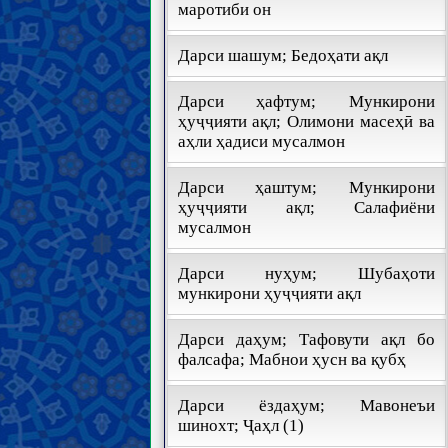
маротиби он
Дарси шашум; Бедоҳати ақл
Дарси ҳафтум; Мункирони
ҳуҷҷияти ақл; Олимони масеҳӣ ва
аҳли ҳадиси мусалмон
Дарси ҳаштум; Мункирони
ҳуҷҷияти ақл; Салафиёни
мусалмон
Дарси нуҳум; Шубаҳоти
мункирони ҳуҷҷияти ақл
Дарси даҳум; Тафовути ақл бо
фалсафа; Мабнои ҳусн ва қубҳ
Дарси ёздаҳум; Мавонеъи
шинохт; Ҷаҳл (1)