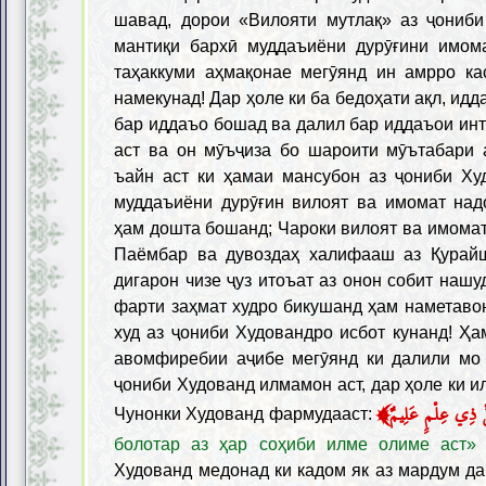
шавад, дорои «Вилояти мутлақ» аз ҷониби
мантиқи бархӣ муддаъиёни дурӯғини имом
таҳаккуми аҳмақонае мегӯянд ин амрро ка
намекунад! Дар ҳоле ки ба бедоҳати ақл, ид
бар иддаъо бошад ва далил бар иддаъои ин
аст ва он мӯъҷиза бо шароити мӯътабари 
ъайн аст ки ҳамаи мансубон аз ҷониби Ху
муддаъиёни дурӯғин вилоят ва имомат над
ҳам дошта бошанд; Чароки вилоят ва имомат
Паёмбар ва дувоздаҳ халифааш аз Қурай
дигарон чизе ҷуз итоъат аз онон собит нашуд
фарти заҳмат худро бикушанд ҳам наметаво
худ аз ҷониби Худовандро исбот кунанд! Ҳа
авомфиребии аҷибе мегӯянд ки далили мо 
ҷониби Худованд илмамон аст, дар ҳоле ки ил
﴾
ِّ ذِي عِلْمٍ عَلِيمٌ
Чунонки Худованд фармудааст:
болотар аз ҳар соҳиби илме олиме аст»
Худованд медонад ки кадом як аз мардум да