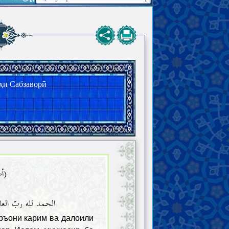
ҳи Сабзаворӣ
أعو
الحمد لله ربّ العا
уръони карим ва далоили