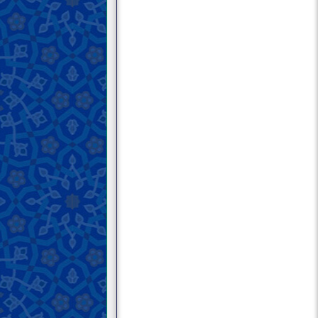
Дарси сиву нуҳум; Ихтилофи
мусалмонон (1)
Дарси чиҳлум; Ихтилофи
мусалмонон (2)
Дарси чиҳилу якум; Ихтилофи
мусалмонон (3)
Дарси чиҳилу дуввум; Ихтилофи
мусалмонон (4)
Дарси чиҳилу севвум; Ихтилофи
мусалмонон (5)
Дарси чиҳилу чаҳорум; Ихтилофи
мусалмонон (6)
Дарси чиҳилу панҷум; Ҳокимияти