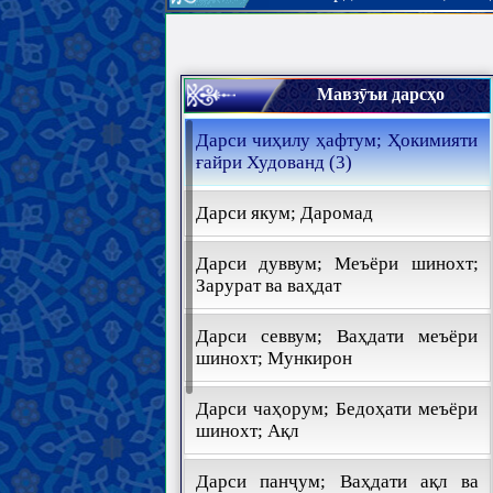
Мавзӯъи дарсҳо
Дарси чиҳилу ҳафтум; Ҳокимияти
ғайри Худованд (3)
Дарси якум; Даромад
Дарси дуввум; Меъёри шинохт;
Зарурат ва ваҳдат
Дарси севвум; Ваҳдати меъёри
шинохт; Мункирон
Дарси чаҳорум; Бедоҳати меъёри
шинохт; Ақл
Дарси панҷум; Ваҳдати ақл ва