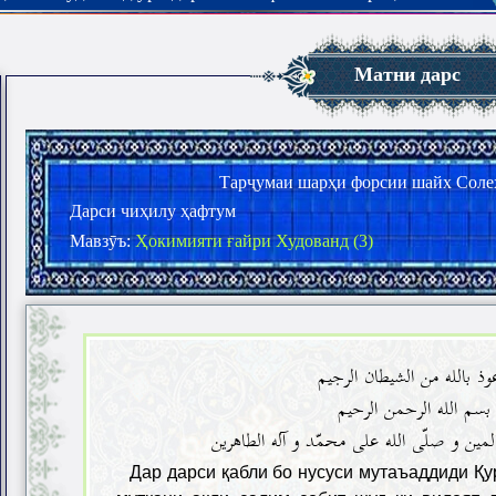
Матни дарс
Тарҷумаи шарҳи форсии шайх Соле
Дарси чиҳилу ҳафтум
Мавзӯъ:
Ҳокимияти ғайри Худованд (3)
(ذ بالله من الشیطان الرجیم
بسم الله الرحمن الرحیم
لمین و صلّی الله علی محمّد و آله الطاهرین
Дар дарси қабли бо нусуси мутаъаддиди Қ