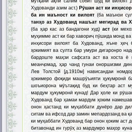
мутқани ақли салим собит шуд ки вилоят 
Худованди азим аст.)
Рӯшан аст ки инҳисор
ба ин маъност ки вилоят
(ба маънои су
танҳо аз Худованд нашъат мегирад ва Х
(ба ҳар кас аз бандагони худ)
аст
(ки мехо
муҳимме аст ки бар хавориҷ пӯшида монд ва 
инҳисори вилоят ба Худованд, яъне ҳеҷ 
ҳокимият ва султа бар умури дигаронро над
бардоште маҳзи сафсата аст ва хоста ё 
меанҷомад, ҳар чанд гунаи оноршизми дин
Лев Толстой [д.1910м] нависандаи номд
ҳокимеро фоқиди машрӯъияти ҳукумронӣ б
шоъиорона мӯътақид буд ки беҳтар аст м
мардум ҳукумронӣ кунад! Дар ҳоле ки рӯшан
Худованд бар ҳамаи мардум ҳоким намешав
онон ҳастанд ки муҳаббати дунёро дар ди
ситам ва ифсод дар замин мепардозанд ва қа
ки муҳаббати Худованд бар онон ҳоким аст 
битавонад ин гурӯҳ аз мардумро маҳор куна