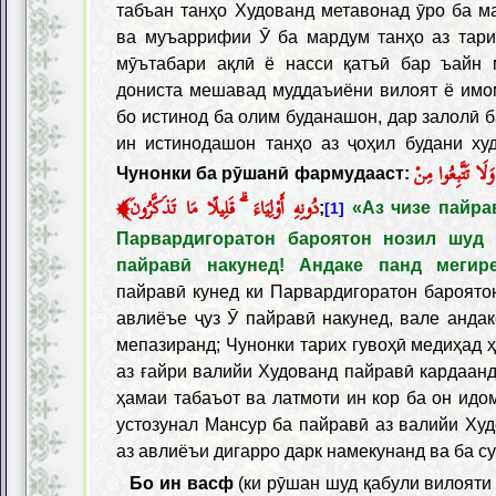
табъан танҳо Худованд метавонад ӯро ба 
ва муъаррифии Ӯ ба мардум танҳо аз тари
мӯътабари ақлӣ ё насси қатъӣ бар ъайн 
дониста мешавад муддаъиёни вилоят ё имо
бо истинод ба олим буданашон, дар залолӣ 
ин истинодашон танҳо аз ҷоҳил будани ху
َلَا تَتَّبِعُوا مِنْ
Чунонки ба рӯшанӣ фармудааст:
﴾
دُونِهِ أَوْلِيَاءَ ۗ قَلِيلًا مَا تَذَكَّرُونَ
;
«Аз чизе пайра
[1]
Парвардигоратон бароятон нозил шуд 
пайравӣ накунед! Андаке панд мегир
пайравӣ кунед ки Парвардигоратон бароятон
авлиёъе ҷуз Ӯ пайравӣ накунед, вале андак
мепазиранд; Чунонки тарих гувоҳӣ медиҳад
аз ғайри валийи Худованд пайравӣ кардаанд
ҳамаи табаъот ва латмоти ин кор ба он идо
устозунал Мансур ба пайравӣ аз валийи Худ
аз авлиёъи дигарро дарк намекунанд ва ба су
Бо ин васф
(ки рӯшан шуд қабули вилояти 