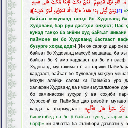
اللَّهَ يَدُ اللَّهِ فَوْقَ أَيْدِيهِمْ ۚ فَمَنْ نَكَثَ فَإِنَّمَا يَنْكُثُ عَلَى نَفْسِهِ
﴾
وَمَنْ أَوْفَى بِمَا عَاهَدَ عَلَيْهُ اللَّهَ فَسَيُؤْتِيهِ أَجْرًا عَظِيمًا
;
«
[2]
байъат мекунанд танҳо бо Худованд ба
Худованд бар рӯӣ дастҳои онҳост; Пас 
кунад танҳо ба зиёни худ байъат шиканӣ 
паймоне ки бо Худованд бастааст ваф
бузурге хоҳад дод»
!
(Ин оя сариҳи дар он а
байъат бо Худованд маҳсуб мешавад, ба эът
байъат бо ӯ амр кардааст ва бо ин васф,
Худованд мустақиман ё аз тариқи Паёмбар
кардааст, байъат бо Худованд маҳсуб меша
Маҳдӣ алайҳи салом ки Паёмбар ӯро да
халифаи Худованд ва имоми мусалмонон дон
бо заминасози зуҳури ӯ ва соҳиби пар
Хуросонӣ ки Паёмбар дар ривоёти мутавот
«هُ وَلَوْ حَبْواً عَلَی الثِّلْجِ
карда ва фармудааст:
бишитобед ва бо ӯ байъат кунед, агарчи ч
барф»
ки албатта ба эътибори даъвати ӯ 