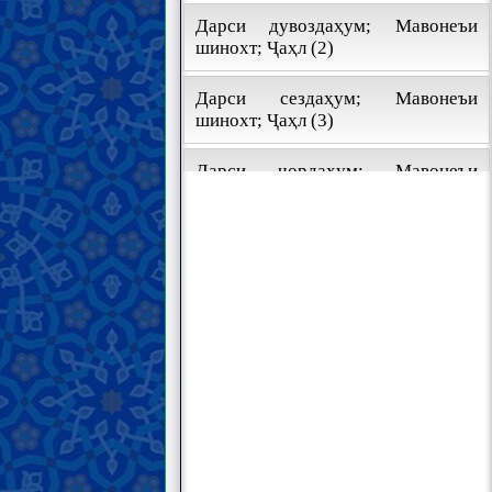
Дарси дувоздаҳум; Мавонеъи
шинохт; Ҷаҳл (2)
Дарси сездаҳум; Мавонеъи
шинохт; Ҷаҳл (3)
Дарси чордаҳум; Мавонеъи
шинохт; Ҷаҳл (4)
Дарси понздаҳум; Мавонеъи
шинохт; Тақлид аз пешиниён (1)
Дарси шонздаҳум; Мавонеъи
шинохт; Тақлид аз пешиниён (2)
Дарси ҳабдаҳум; Мавонеъи
шинохт; Тақлид аз олимон (1)
Дарси ҳаждаҳум; Мавонеъи
шинохт; Тақлид аз олимон (2)