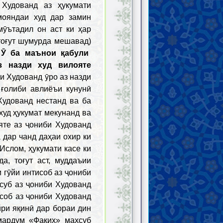
Худованд аз ҳукумати
мояндаи худ дар замин
мӯътадил он аст ки ҳар
 тоғут шумурда мешавад)
 Ӯ ба маънои қабули
з назди худ вилояте
и Худованд ӯро аз назди
 ғолиби авлиёъи кунунӣ
Худованд нестанд ва ба
худ ҳукумат мекунанд ва
яте аз ҷониби Худованд
дар чанд даҳаи охир ки
Ислом, ҳукумати касе ки
а, тоғут аст, муддаъии
 гӯйи интисоб аз ҷониби
суб аз ҷониби Худованд
исоб аз ҷониби Худованд
ри яқинӣ дар бораи дин
мардум «Фақиҳ» маҳсуб