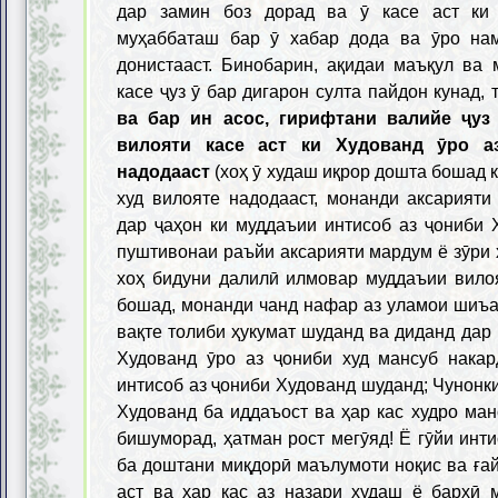
дар замин боз дорад ва ӯ касе аст ки 
муҳаббаташ бар ӯ хабар дода ва ӯро на
донистааст. Бинобарин, ақидаи маъқул ва 
касе ҷуз ӯ бар дигарон султа пайдон кунад,
ва бар ин асос, гирифтани валийе ҷуз
вилояти касе аст ки Худованд ӯро а
надодааст
(хоҳ ӯ худаш иқрор дошта бошад к
худ вилояте надодааст, монанди аксарияти
дар ҷаҳон ки муддаъии интисоб аз ҷониби 
пуштивонаи раъйи аксарияти мардум ё зӯри 
хоҳ бидуни далилӣ илмовар муддаъии вило
бошад, монанди чанд нафар аз уламои шиъа 
вақте толиби ҳукумат шуданд ва диданд дар 
Худованд ӯро аз ҷониби худ мансуб накард
интисоб аз ҷониби Худованд шуданд; Чунонки
Худованд ба иддаъост ва ҳар кас худро ман
бишуморад, ҳатман рост мегӯяд! Ё гӯйи инт
ба доштани миқдорӣ маълумоти ноқис ва ғай
аст ва ҳар кас аз назари худаш ё бархӣ 