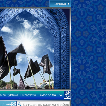
Тоҷикӣ
о ва нуктаҳо
Нигорхона
Тамос бо мо
ад, холи намемонад; Оёте аз Қуръон дар ин бора; Ояи 7. Ба