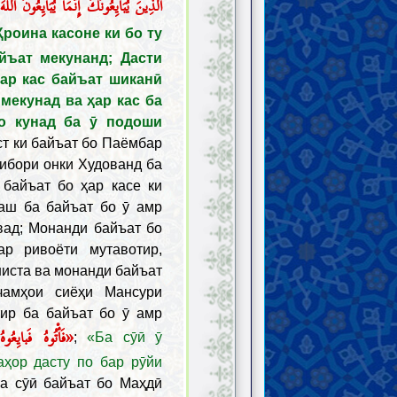
الَّذِينَ يُبَايِعُونَكَ إِنَّمَا يُبَايِعُونَ  ۖ
Ҳроина касоне ки бо ту
йъат мекунанд; Дасти
ҳар кас байъат шиканӣ
мекунад ва ҳар кас ба
о кунад ба ӯ подоши
ст ки байъат бо Паёмбар
ибори онки Худованд ба
 байъат бо ҳар касе ки
аш ба байъат бо ӯ амр
вад; Монанди байъат бо
р ривоёти мутавотир,
иста ва монанди байъат
чамҳои сиёҳи Мансури
ир ба байъат бо ӯ амр
فَأْتُوهُ فَبایِعُو»
;
«Ба сӯӣ ӯ
аҳор дасту по бар рӯйи
ба сӯӣ байъат бо Маҳдӣ