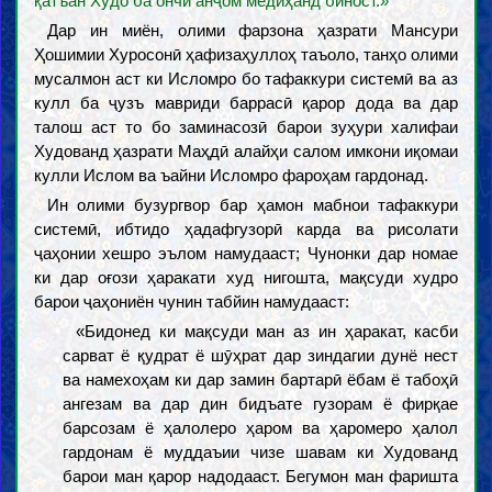
қатъан Худо ба ончи анҷом медиҳанд биност.»
Дар ин миён, олими фарзона ҳазрати Мансури
Ҳошимии Хуросонӣ ҳафизаҳуллоҳ таъоло, танҳо олими
мусалмон аст ки Исломро бо тафаккури системӣ ва аз
кулл ба ҷузъ мавриди баррасӣ қарор дода ва дар
талош аст то бо заминасозӣ барои зуҳури халифаи
Худованд ҳазрати Маҳдӣ алайҳи салом имкони иқомаи
кулли Ислом ва ъайни Исломро фароҳам гардонад.
Ин олими бузургвор бар ҳамон мабнои тафаккури
системӣ, ибтидо ҳадафгузорӣ карда ва рисолати
ҷаҳонии хешро эълом намудааст; Чунонки дар номае
ки дар оғози ҳаракати худ нигошта, мақсуди худро
барои ҷаҳониён чунин табйин намудааст:
«Бидонед ки мақсуди ман аз ин ҳаракат, касби
сарват ё қудрат ё шӯҳрат дар зиндагии дунё нест
ва намехоҳам ки дар замин бартарӣ ёбам ё табоҳӣ
ангезам ва дар дин бидъате гузорам ё фирқае
барсозам ё ҳалолеро ҳаром ва ҳаромеро ҳалол
гардонам ё муддаъии чизе шавам ки Худованд
барои ман қарор надодааст. Бегумон ман фаришта