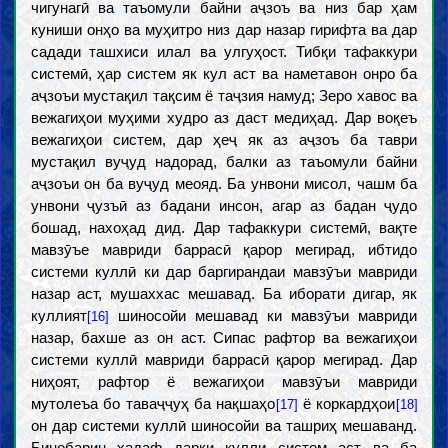
чигунагӣ ва таъомули байни аҷзоъ ва низ бар ҳам
куниши онҳо ва муҳитро низ дар назар гирифта ва дар
садади ташхиси илал ва улгуҳост. Тибқи тафаккури
системӣ, ҳар систем як кул аст ва наметавон онро ба
аҷзоъи мустақил тақсим ё таҷзия намуд; Зеро хавос ва
вежагиҳои муҳими худро аз даст медиҳад. Дар воқеъ
вежагиҳои систем, дар ҳеҷ як аз аҷзоъ ба таври
мустақил вуҷуд надорад, балки аз таъомули байни
аҷзоъи он ба вуҷуд меояд. Ба унвони мисол, чашм ба
унвони ҷузъӣ аз бадани инсон, агар аз бадан ҷудо
бошад, нахоҳад дид. Дар тафаккури системӣ, вақте
мавзӯъе мавриди баррасӣ қарор мегирад, ибтидо
системи куллӣ ки дар баргирандаи мавзӯъи мавриди
назар аст, мушаххас мешавад. Ба иборати дигар, як
куллият
шиносойи мешавад ки мавзӯъи мавриди
[16]
назар, бахше аз он аст. Сипас рафтор ва вежагиҳои
системи куллӣ мавриди баррасӣ қарор мегирад. Дар
ниҳоят, рафтор ё вежагиҳои мавзӯъи мавриди
мутолеъа бо таваҷҷуҳ ба нақшаҳо
ё коркардҳои
[17]
[18]
он дар системи куллӣ шиносойи ва ташриҳ мешаванд.
Бинобарин ҳадаф дарки кулли систем аст ва ба