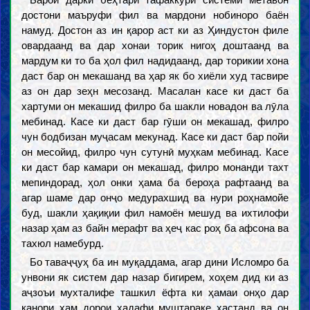
достони маъруфи фил ва мардони нобиноро баён
намуд. Достон аз ин қарор аст ки аз Ҳиндустон филе
овардаанд ва дар хонаи торик нигоҳ доштаанд ва
мардум ки то ба ҳол фил надидаанд, дар торикии хона
даст бар он мекашанд ва ҳар як бо хиёли худ тасвире
аз он дар зеҳн месозанд. Масалан касе ки даст ба
хартуми он мекашид филро ба шакли новадон ва лӯла
мебинад. Касе ки даст бар гӯши он мекашад, филро
чун бодбизан муҷасам мекунад. Касе ки даст бар пойи
он месойид, филро чун сутунӣ муҳкам мебинад. Касе
ки даст бар камари он мекашад, филро монанди тахт
мепиндорад, ҳол онки ҳама ба бероҳа рафтаанд ва
агар шаме дар онҷо медурахшид ва нури роҳнамойе
буд, шакли ҳақиқии фил намоён мешуд ва ихтилофи
назар ҳам аз байн мерафт ва ҳеҷ кас роҳ ба афсона ва
тахюл намебурд.
Бо таваҷҷуҳ ба ин муқаддама, агар дини Исломро ба
унвони як систем дар назар бигирем, хоҳем дид ки аз
аҷзоъи мухталифе ташкил ёфта ки ҳамаи онҳо дар
канори ҳам дорои ҳадафи муштараке ҳастанд ва он