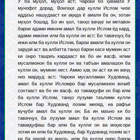
Ӯ ба муҳол, муҳол аст; Чароки бо ҳикмати Ӯ
мунофот дорад. Вонгаҳе дар кулли Ислом чизе
иддаъо нашудааст ки ақида ё амали ба он, зотан
муҳол бошад. Бо ин ҳол, танҳо ваҷҳе ки метавон
барои адами имкони амал ба кулли Ислом ёд кард,
адами имкони илм ба кулли он аст; Бо таваҷҷуҳ ба
инки илм ба кулли Ислом, барои амали ба кулли он
зарурӣ аст ва албатта танҳо барои касе мумкин аст
ки онро ташриъ кардааст ва бо ин васф, илми
мусалмонон ба кулли он ва табъан амалашон ба
кулли он, мумкин нест. Аммо ҳақ он аст ки ин ваҷҳ
низ мардуд аст; Чароки мусалламан Худованд,
амал ба кулли Исломро бар мусалмонон воҷиб
сохтааст ва бо ин васф, аз таваққуфи он бар илм
ба кулли Ислом, танҳо лузуми таълими кулли
Ислом бар Худованд лозим меояд, на рафъи
вуҷуби амал ба кулли он; Ба ин маъно ки бо
таваҷҷуҳ ба лузуми амал ба кулли Ислом ва
таваққуфаш бар илм ба кулли он ва инҳисори
зотии ин илм ба Худованд, бар Худованд лозим аст
ки ба наҳвӣ аз анҳоъ, илм ба кулли онро барои