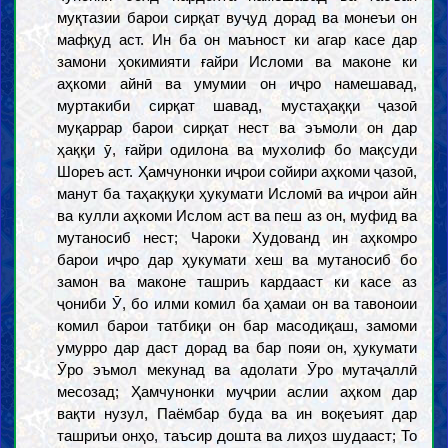
муқтазии барои сирқат вуҷуд дорад ва монеъи он
мафқуд аст. Ин ба он маъност ки агар касе дар
замони ҳокимияти ғайри Исломи ва маконе ки
аҳкоми айнӣ ва умумии он иҷро намешавад,
муртакиби сирқат шавад, мустаҳаққи ҷазоӣ
муқаррар барои сирқат нест ва эъмоли он дар
ҳаққи ӯ, ғайри одилона ва мухолиф бо мақсуди
Шореъ аст. Ҳамчунонки иҷрои сойири аҳкоми ҷазоӣ,
манут ба таҳаққуқи ҳукумати Исломӣ ва иҷрои айн
ва кулли аҳкоми Ислом аст ва пеш аз он, муфид ва
мутаносиб нест; Чароки Худованд ин аҳкомро
барои иҷро дар ҳукумати хеш ва мутаносиб бо
замон ва маконе ташриъ кардааст ки касе аз
ҷониби Ӯ, бо илми комил ба ҳамаи он ва тавоноии
комил барои татбиқи он бар масодиқаш, замоми
умурро дар даст дорад ва бар пояи он, ҳукумати
Ӯро эъмол мекунад ва адолати Ӯро мутаҷаллӣ
месозад; Ҳамчунонки муҷрии аслии аҳком дар
вақти нузул, Паёмбар буда ва ин воқеъият дар
ташриъи онҳо, таъсир дошта ва лиҳоз шудааст; То