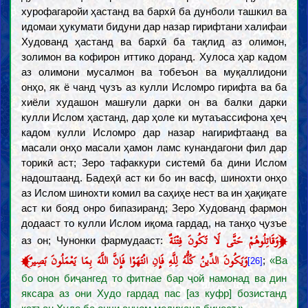
хурофагаройи ҳастанд ва бархӣ ба дунболи ташкил ва
идомаи ҳукумати бидуни дар назар гирифтани халифаи
Худованд ҳастанд ва бархӣ ба тақлид аз олимон,
золимон ва кофирон иттико доранд. Хулоса ҳар кадом
аз олимони мусалмон ва тобеъон ва муқаллидони
онҳо, як ё чанд ҷузъ аз кулли Исломро гирифта ва ба
хиёли худашон машғули дарки он ва балки дарки
кулли Ислом ҳастанд, дар ҳоле ки мутаъассифона ҳеҷ
кадом кулли Исломро дар назар нагирифтаанд ва
масали онҳо масали ҳамон ламс кунандагони фил дар
торикӣ аст; Зеро тафаккури системӣ ба дини Ислом
надоштаанд. Бадеҳӣ аст ки бо ин васф, шинохти онҳо
аз Ислом шинохти комил ва саҳиҳе нест ва ин ҳақиқате
аст ки бояд онро бипазиранд; Зеро Худованд фармон
додааст то кулли Ислом иқома гардад, на танҳо ҷузъе
﴿
وَقَاتِلُوهُمْ حَتَّى لَا تَكُونَ فِتْنَةٌ
аз он; Чунонки фармудааст:
﴾
وَيَكُونَ الدِّينُ كُلُّهُ لِلَّهِ فَإِنِ انْتَهَوْا فَإِنَّ اللَّهَ بِمَا يَعْمَلُونَ بَصِيرٌ
;
«Ва
[26]
бо онон биҷангед то фитнае бар ҷой намонад ва дин
яксара аз они Худо гардад пас [аз куфр] бозистанд