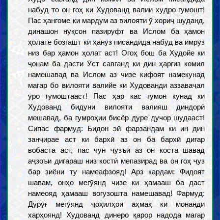
набуд то он гоҳ ки Худованд валии худро гумошт!
Пас ҳангоме ки мардум аз вилояти ӯ хориҷ шуданд,
динашон нуқсон пазируфт ва Ислом ба ҳамон
ҳолате бозгашт ки ҳанӯз писандида набуд ва имрӯз
низ бар ҳамон ҳолат аст! Огоҳ бош ба Худойе ки
ҷонам ба дасти Ӯст савганд ки дин ҳаргиз комил
намешавад ва Ислом аз чизе кифоят намекунад
магар бо вилояти валийе ки Худованди аззаваҷал
ӯро гумоштааст! Пас ҳар кас гумон кунад ки
Худованд бидуни вилояти валияш диндорӣ
мешавад, ба гумроҳии бисёр дуре дучор шудааст!
Сипас фармуд: Бидон эй фарзандам ки ин дин
занҷирае аст ки бархӣ аз он ба бархӣ дигар
вобаста аст, пас чун ҷузъӣ аз он коста шавад
аҷзоъи дигараш низ костӣ мепазирад ва он гоҳ ҷуз
бар зиёни ту намеафзояд! Арз кардам: Фидоят
шавам, онҳо мегӯянд чизе ки ҳамааш ба даст
намеояд ҳамааш вогузошта намешавад! Фармуд:
Дурӯғ мегӯянд ҷоҳилҳои аҳмақ ки монанди
харҳоянд! Худованд динеро қарор надода магар