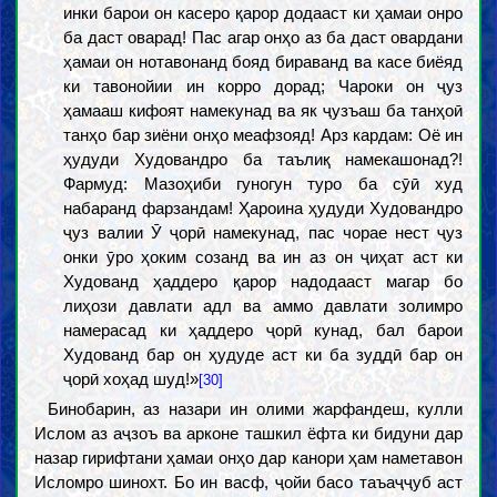
инки барои он касеро қарор додааст ки ҳамаи онро
ба даст оварад! Пас агар онҳо аз ба даст овардани
ҳамаи он нотавонанд бояд бираванд ва касе биёяд
ки тавонойии ин корро дорад; Чароки он ҷуз
ҳамааш кифоят намекунад ва як ҷузъаш ба танҳоӣ
танҳо бар зиёни онҳо меафзояд! Арз кардам: Оё ин
ҳудуди Худовандро ба таълиқ намекашонад?!
Фармуд: Мазоҳиби гуногун туро ба сӯӣ худ
набаранд фарзандам! Ҳароина ҳудуди Худовандро
ҷуз валии Ӯ ҷорӣ намекунад, пас чорае нест ҷуз
онки ӯро ҳоким созанд ва ин аз он ҷиҳат аст ки
Худованд ҳаддеро қарор надодааст магар бо
лиҳози давлати адл ва аммо давлати золимро
намерасад ки ҳаддеро ҷорӣ кунад, бал барои
Худованд бар он ҳудуде аст ки ба зуддӣ бар он
ҷорӣ хоҳад шуд!»
[30]
Бинобарин, аз назари ин олими жарфандеш, кулли
Ислом аз аҷзоъ ва арконе ташкил ёфта ки бидуни дар
назар гирифтани ҳамаи онҳо дар канори ҳам наметавон
Исломро шинохт. Бо ин васф, ҷойи басо таъаҷҷуб аст