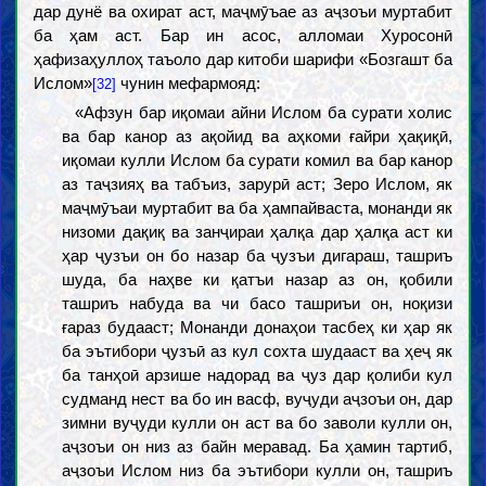
дар дунё ва охират аст, маҷмӯъае аз аҷзоъи муртабит
ба ҳам аст. Бар ин асос, алломаи Хуросонӣ
ҳафизаҳуллоҳ таъоло дар китоби шарифи «Бозгашт ба
Ислом»
чунин мефармояд:
[32]
«Афзун бар иқомаи айни Ислом ба сурати холис
ва бар канор аз ақойид ва аҳкоми ғайри ҳақиқӣ,
иқомаи кулли Ислом ба сурати комил ва бар канор
аз таҷзияҳ ва табъиз, зарурӣ аст; Зеро Ислом, як
маҷмӯъаи муртабит ва ба ҳампайваста, монанди як
низоми дақиқ ва занҷираи ҳалқа дар ҳалқа аст ки
ҳар ҷузъи он бо назар ба ҷузъи дигараш, ташриъ
шуда, ба наҳве ки қатъи назар аз он, қобили
ташриъ набуда ва чи басо ташриъи он, ноқизи
ғараз будааст; Монанди донаҳои тасбеҳ ки ҳар як
ба эътибори ҷузъӣ аз кул сохта шудааст ва ҳеҷ як
ба танҳоӣ арзише надорад ва ҷуз дар қолиби кул
судманд нест ва бо ин васф, вуҷуди аҷзоъи он, дар
зимни вуҷуди кулли он аст ва бо заволи кулли он,
аҷзоъи он низ аз байн меравад. Ба ҳамин тартиб,
аҷзоъи Ислом низ ба эътибори кулли он, ташриъ