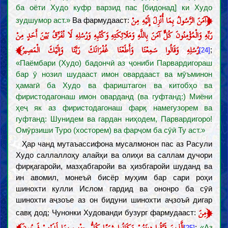
ба оёти Худо куфр варзид пас [бидонад] ки Худо
﴿
آمَنَ الرَّسُولُ بِمَا أُنْزِلَ إِلَيْهِ مِنْ
зудшумор аст.»
Ва фармудааст:
رَبِّهِ وَالْمُؤْمِنُونَ كُلٌّ آمَنَ بِاللَّهِ وَمَلَائِكَتِهِ وَكُتُبِهِ وَرُسُلِهِ لَا نُفَرِّقُ بَيْنَ أَحَدٍ مِنْ
﴾
رُسُلِهِ وَقَالُوا سَمِعْنَا وَأَطَعْنَا غُفْرَانَكَ رَبَّنَا وَإِلَيْكَ الْمَصِيرُ
;
[24]
«Паёмбари (Худо) бадончӣ аз ҷониби Парвардигораш
бар ӯ нозил шудааст имон овардааст ва мӯъминон
ҳамагӣ ба Худо ва фариштагон ва китобҳо ва
фиристодагонаш имон оварданд (ва гуфтанд:) Миёни
ҳеҷ як аз фиристодагонаш фарқ намегузорем ва
гуфтанд: Шунидем ва гардан ниҳодем, Парвардигоро!
Омӯрзиши Туро (хосторем) ва фарҷом ба сӯӣ Ту аст.»
Ҳар чанд мутаъассифона мусалмонон пас аз Расули
Худо саллаллоҳу алайҳи ва олиҳи ва саллам дучори
фирқагаройи, мазҳабгаройи ва ҳизбгаройи шуданд ва
ин авомил, монеъӣ бисёр муҳим бар сари роҳи
шинохти кулли Ислом гардид ва ононро ба сӯӣ
шинохти аҷзоъе аз он бидуни шинохти аҷзоъӣ дигар
﴿
مِنَ
савқ дод; Чунонки Худованди бузург фармудааст:
﴾
الَّذِينَ فَرَّقُوا دِينَهُمْ وَكَانُوا شِيَعًا كُلُّ حِزْبٍ بِمَا لَدَيْهِمْ فَرِحُونَ
;
«Аз
[25]