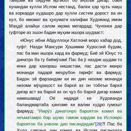
танҳойи ва бидуни иртибот бо аҷзоъи дигар, баён
кунандаи кулли Ислом нестанд, балки ҳар ҷузъ нақш
ва коркарди худашро дар кулли систем дорост ва ин
кул, бо имомат ва ҳукумати халифаи Худованд имом
Маҳдӣ алайҳи салом иқома мегардад; Чунонки дар
гуфторе аз эшон бадин муҳим ишора шудааст:
«Юнус ибни Абдуллоҳи Хатлонӣ моро хабар дод,
гуфт: Назди Мансури Ҳошимии Хуросонӣ будам,
пас ба ман ишора кард ва фармуд: Биё эй Юнус то
динатро ба ту биёмӯзам! Пас ба ӯ наздик шудам то
инки дар канораш нишастам, пас дасти манро
монанди падарӣ меҳрубон гирифт ва фармуд:
Бидон эй фарзандам ки ин дин низоме монанди
низоми мӯҳраҳост ки бархӣ аз он тобеъи бархӣ
дигар аст ва бархӣ аз он ҷуз бо бархӣ дигар комил
намешавад! Оё надидӣ ки Худованди
баландмартаба ҳангоме ки валии худро гумошт
фармуд:
“Имрӯз динатонро бароятон комил ва
неъматамро бар шумо тамом кардам ва Исломро
бароятон ба унвони дин писандидам”
?! Пас ба
[29]
Худо савганд дин комил ва Ислом писандида