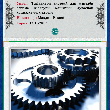
Унвон:
Тафаккури системӣ дар мактаби
аллома Мансури Ҳошимии Хуросноӣ
ҳафизаҳуллоҳ таъоло
Нависанда:
Маҳдии Разавӣ
Тарих:
13/11/2017