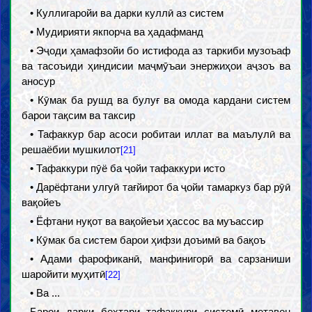
• Куллигаройи ва дарки куллӣ аз систем
• Мудирияти якпорча ва ҳадафманд
• Эҷоди ҳамафзойи бо истифода аз таркиби музоъаф
ва тасоъиди ҳиндисии маҷмӯъаи энержиҳои аҷзоъ ва
аносур
• Кӯмак ба рушд ва булуғ ва омода кардани систем
барои тақсим ва таксир
• Тафаккур бар асоси робитаи иллат ва маълулӣ ва
решаёбии мушкилот
[21]
• Тафаккури пӯё ба ҷойи тафаккури исто
• Дарёфтани улгуӣ тағйирот ба ҷойи тамаркуз бар рӯӣ
вақойеъ
• Ёфтани нуқот ва вақойеъи ҳассос ва муъассир
• Кӯмак ба систем барои ҳифзи доъимӣ ва бақоъ
• Адами фарофиканӣ, манфинигорӣ ва сарзаниши
шаройити муҳитӣ
[22]
• Ва ...
Барои дарки беҳтари тафаккури системӣ метавон