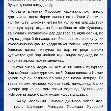
бузург ҳавола намудаанд.
Албатта алломаи Хуросонӣ ҳафизаҳуллоҳ таъоло
дар ъайни талош барои шинохт ва таблиғи Ислом аз
кул ба ҷузъ, шинохти ҷузъи ба кулро низ дар дастури
кори худ қарор дода ва бар мабнои китоби Худованд
ва суннати мутавотири дар дастрас ва ақли салим, бо
умқ ва диққатӣ беназир, вазойиф ва таколифи кунунии
мусалмононро ҳам то ҳадди имкон табйин кардааст ва
бадонҳо даъват мекунад ва дар ин роҳи шинохт
ҷузъиётро ҳам бар мабнои яқин анҷом медиҳад ва аз
зунун ва авҳом парҳез менамояд.
Нуктаи бисёр муҳим ин аст ки ин олими бузургвор
бар мабнои тафаккури системӣ, барои шинохти Ислом
ҳамаи аҷзъои лозимро бо ҳам дар назар мегирад; Ба
тавре ки ҳеҷ ҷузъеро қобили ҳазф намедонад, балки
ҳамаро дар канори ҳам лозим медонад; Чунонки дар
гуфторе аз эшон бадин муҳим ишора шудааст:
«Абу Иборҳими Самарқандӣ моро хабар дод,
гуфт: Шунидам Мансури Ҳошимии Хуросонӣ