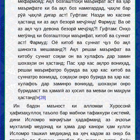
мефармояд: Ақл бозгаштгоҳи маърифат аст ва ҳар
маърифате ки ба ақл боз намегардад, ҷаҳле бар
рӯӣ ҷаҳлӣ дигар аст! Гуфтам: Назди мо касоне
ҳастанд ки аз ақл безорӣ меҷӯянд! Фармуд: Ва оё
аз ақл ҷуз девона безорӣ меҷӯяд?! Гуфтам: Онҳо
мегӯянд ки бозгаштгоҳи маърифат, китоб ва суннат
аст! Фармуд: Оё китоб ва суннат ҷуз бо ақл
шинохта мешаванд?! Ақл решаи маърифат ва
китобу суннат соқаи он ва хулафоъ дар замин
шохаҳои он ҳастанд; Пас ҳар кас ақлро вониҳад,
решаи маърифатро бурида ва ҳар кас китоб ва
суннатро вониҳад, соқаҳои онро бурида ва ҳар кас
хулафоъ дар заминро вониҳад, шохаҳои онро
буридааст ва ҳамагӣ аз ҳосил ва меваи он маҳрум
ҳастанд!»
[28]
Ин бадон маъност ки алломаи Хуросонӣ
ҳафизаҳуллоҳ таъоло бар мабнои тафаккури системӣ,
дини Исломро маҷмӯъаи ҳадафманд аз аҷзоъи
мухталиф медонад ки ҳама дар канори ҳам кулли
Исломро ташкил медиҳанд ва ҳеҷ кадом аз онҳо ба