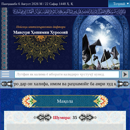
Тоҷикӣ
Панҷшанбе 6 Август 2026 М / 22 Сафар 1448 Ҳ. Қ
 ва раҳнамойе ба амри худ қарор дода бошад, холи намемонад; Оё
Мақола
Шумора:
35