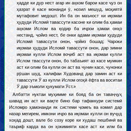
ҳадде ки дур нест агар ин аҳком барои касе ҷуз он
ҳазрат ё касе монанди ӯ, нозил мешуд, моҳиятӣ
мутафовит медошт. Ин ба он маъност ки иқомаи
ҳудуди Исломӣ тавассути касоне ки олим ба ҳамаи
аҳкоми Ислом ва қодир ба иҷрои ҳамаи онҳо
нестанд, ҷойиз нест, бе онки адами иқомаи ҳудуди
Исломӣ тавассути онон, ҷойиз бошад; Чароки
иқомаи ҳудуди Исломӣ тавассути онон, дар зимни
иқомаи кулли Ислом воҷиб аст ва иқомаи кулли
Ислом твассути онон, бо табаъият аз касе мумкин
аст ки олим ба кулли он аст ва чунин касе, чунонки
рӯшан шуд, халифаи Худованд дар замин аст ки
тавассути Ӯ аз кулли Ислом огоҳӣ ёфта ва воситаи
Ӯ дар эъмоли ҳукумати Ӯст.»
Албатти нуктаи муҳимме ки бояд ба он таваҷҷуҳ
шавад ин аст ки вақте бино бар тафаккури системӣ
Исломро ҳамонанди як системи ҷомеъ ва комил дар
назар мегирем, имкони иҷро ва иқомаи кулли он вуҷуд
хоҳад дошт, вале бо созу коре ки худаш пешбинӣ ва
таъриф карда ва он ҳокимияти касе аст ки илм ба