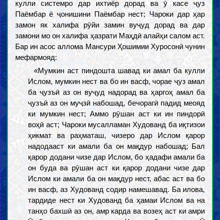
кулли системро дар ихтиёр дорад ва ӯ касе ҷуз
Паёмбар ё ҷонишини Паёмбар нест; Чароки дар ҳар
замон як халифа рӯйи замин вуҷуд дорад ва дар
замони мо он халифа ҳазрати Маҳдӣ алайҳи салом аст.
Бар ин асос аллома Мансури Ҳошимии Хуросонӣ чунин
мефармояд:
«Мумкин аст пиндошта шавад ки амал ба кулли
Ислом, мумкин нест ва бо ин васф, чорае ҷуз амал
ба ҷузъӣ аз он вуҷуд надорад ва ҳаргоҳ амал ба
ҷузъӣ аз он муҷзӣ набошад, бечорагӣ падид меояд
ки мумкин нест; Аммо рӯшан аст ки ин пиндорӣ
воҳӣ аст; Чароки мусалламан Худованд ба иқтизои
ҳикмат ва раҳматаш, чизеро дар Ислом қарор
надодааст ки амали ба он мақдур набошад; Бал
қарор додани чизе дар Ислом, бо ҳадафи амали ба
он буда ва рӯшан аст ки қарор додани чизе дар
Ислом ки амали ба он мақдур нест, абас аст ва бо
ин васф, аз Худованд содир намешавад. Ба илова,
тардиде нест ки Худованд ба ҳамаи Ислом ва на
танҳо бахшӣ аз он, амр карда ва возеҳ аст ки амри