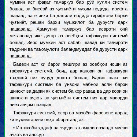
мумкин аст фақат тамаркуз бар рӯӣ кулли систем
бошад ва бисёрӣ аз ҷузъиёти муҳим нодида гирифта
шаванд ва ё инки ба далили нодида гирифтани бархӣ
ҷузъиёт, решаи бархӣ мушкилот ба дурустӣ дарк
нашаванд. Ҳамчунин тамаркуз бар асароти онӣ
метавонад яке дигар аз осебҳои тафаккури системӣ
бошад. Зеро мумкин аст сабаб шавад ки тағйироти
тадриҷӣ ва таъомулоти баландмуддат ба дурустӣ дарк
нашаванд.
Бадеҳӣ аст ки барои пешгирӣ аз осебҳои ношӣ аз
тафаккури системӣ, бояд дар канори он тафаккури
таҳлилӣ низ вуҷуд дошта бошад; Бадин шакл ки
тафаккури системӣ ба унвони мабнои аслӣ барои
шинохт ва дарки як систем ба кор равад ва дар кори он
шинохти аҷзоъ ва ҷузъиёти систем низ дар маворди
ниёз анҷом пазирад.
Тафаккури системӣ, осор ва мазоёи фаровоне дорад
ки муҳимтарини онҳо иборатанд аз:
• Интихоби ҳадаф ва эҷоди таъомули созанда миёни
аҷзоъ ва аносур