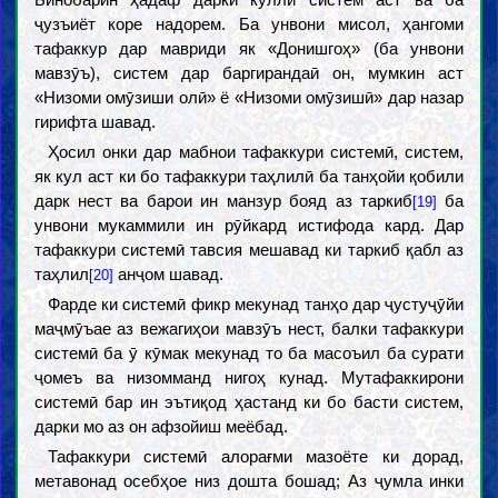
ҷузъиёт коре надорем. Ба унвони мисол, ҳангоми
тафаккур дар мавриди як «Донишгоҳ» (ба унвони
мавзӯъ), систем дар баргирандаӣ он, мумкин аст
«Низоми омӯзиши олӣ» ё «Низоми омӯзишӣ» дар назар
гирифта шавад.
Ҳосил онки дар мабнои тафаккури системӣ, систем,
як кул аст ки бо тафаккури таҳлилӣ ба танҳойи қобили
дарк нест ва барои ин манзур бояд аз таркиб
ба
[19]
унвони мукаммили ин рӯйкард истифода кард. Дар
тафаккури системӣ тавсия мешавад ки таркиб қабл аз
таҳлил
анҷом шавад.
[20]
Фарде ки системӣ фикр мекунад танҳо дар ҷустуҷӯйи
маҷмӯъае аз вежагиҳои мавзӯъ нест, балки тафаккури
системӣ ба ӯ кӯмак мекунад то ба масоъил ба сурати
ҷомеъ ва низомманд нигоҳ кунад. Мутафаккирони
системӣ бар ин эътиқод ҳастанд ки бо басти систем,
дарки мо аз он афзойиш меёбад.
Тафаккури системӣ алорағми мазоёте ки дорад,
метавонад осебҳое низ дошта бошад; Аз ҷумла инки