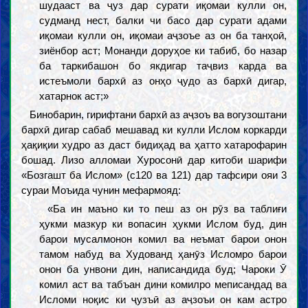
шудааст ва ҷуз дар сурати иқомаи кулли он,
судманд нест, балки чи басо дар сурати адами
иқомаи кулли он, иқомаи аҷзоъе аз он ба танҳоӣ,
зиёнбор аст; Монанди доруҳое ки табиб, бо назар
ба таркибашон бо якдигар таҷвиз карда ва
истеъмоли бархӣ аз онҳо ҷудо аз бархӣ дигар,
хатарнок аст;»
Бинобарин, гирифтани бархӣ аз аҷзоъ ва вогузоштани
бархӣ дигар сабаб мешавад ки кулли Ислом коркарди
ҳақиқии худро аз даст бидиҳад ва ҳатто хатарофарин
бошад. Лизо алломаи Хуросонӣ дар китоби шарифи
«Бозгашт ба Ислом» (c120 ва 121) дар тафсири ояи 3
сураи Моъида чунин мефармояд:
«Ба ин маъно ки то пеш аз он рӯз ва таблиғи
ҳукми мазкур ки вопасин ҳукми Ислом буд, дин
барои мусалмонон комил ва неъмат барои онон
тамом набуд ва Худованд ҳанӯз Исломро барои
онон ба унвони дин, написандида буд; Чароки Ӯ
комил аст ва табъан дини комилро меписандад ва
Исломи ноқис ки ҷузъӣ аз аҷзоъи он кам астро