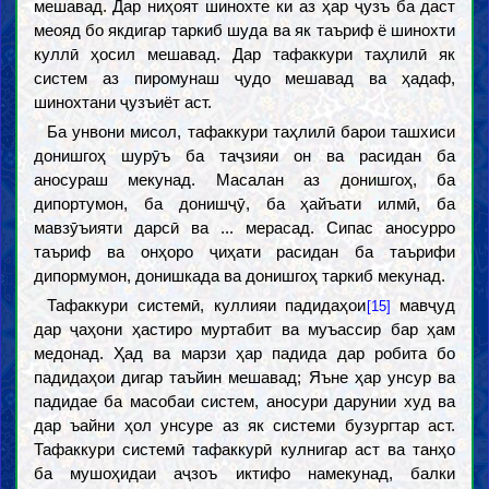
мешавад. Дар ниҳоят шинохте ки аз ҳар ҷузъ ба даст
меояд бо якдигар таркиб шуда ва як таъриф ё шинохти
куллӣ ҳосил мешавад. Дар тафаккури таҳлилӣ як
систем аз пиромунаш ҷудо мешавад ва ҳадаф,
шинохтани ҷузъиёт аст.
Ба унвони мисол, тафаккури таҳлилӣ барои ташхиси
донишгоҳ шурӯъ ба таҷзияи он ва расидан ба
аносураш мекунад. Масалан аз донишгоҳ, ба
дипортумон, ба донишҷӯ, ба ҳайъати илмӣ, ба
мавзӯъияти дарсӣ ва ... мерасад. Сипас аносурро
таъриф ва онҳоро ҷиҳати расидан ба таърифи
дипормумон, донишкада ва донишгоҳ таркиб мекунад.
Тафаккури системӣ, куллияи падидаҳои
мавҷуд
[15]
дар ҷаҳони ҳастиро муртабит ва муъассир бар ҳам
медонад. Ҳад ва марзи ҳар падида дар робита бо
падидаҳои дигар таъйин мешавад; Яъне ҳар унсур ва
падидае ба масобаи систем, аносури дарунии худ ва
дар ъайни ҳол унсуре аз як системи бузургтар аст.
Тафаккури системӣ тафаккурӣ кулнигар аст ва танҳо
ба мушоҳидаи аҷзоъ иктифо намекунад, балки