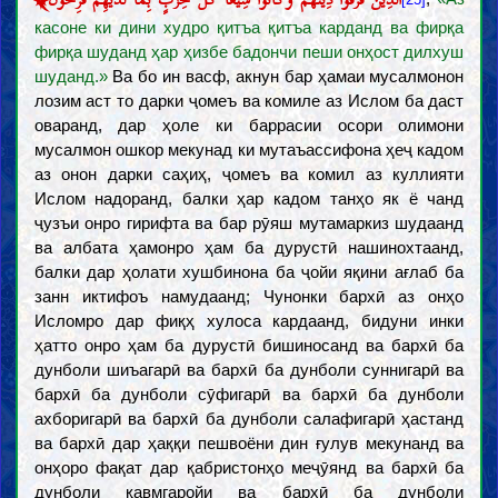
касоне ки дини худро қитъа қитъа карданд ва фирқа
фирқа шуданд ҳар ҳизбе бадончи пеши онҳост дилхуш
шуданд.»
Ва бо ин васф, акнун бар ҳамаи мусалмонон
лозим аст то дарки ҷомеъ ва комиле аз Ислом ба даст
оваранд, дар ҳоле ки баррасии осори олимони
мусалмон ошкор мекунад ки мутаъассифона ҳеҷ кадом
аз онон дарки саҳиҳ, ҷомеъ ва комил аз куллияти
Ислом надоранд, балки ҳар кадом танҳо як ё чанд
ҷузъи онро гирифта ва бар рӯяш мутамаркиз шудаанд
ва албата ҳамонро ҳам ба дурустӣ нашинохтаанд,
балки дар ҳолати хушбинона ба ҷойи яқини ағлаб ба
занн иктифоъ намудаанд; Чунонки бархӣ аз онҳо
Исломро дар фиқҳ хулоса кардаанд, бидуни инки
ҳатто онро ҳам ба дурустӣ бишиносанд ва бархӣ ба
дунболи шиъагарӣ ва бархӣ ба дунболи суннигарӣ ва
бархӣ ба дунболи сӯфигарӣ ва бархӣ ба дунболи
ахборигарӣ ва бархӣ ба дунболи салафигарӣ ҳастанд
ва бархӣ дар ҳаққи пешвоёни дин ғулув мекунанд ва
онҳоро фақат дар қабристонҳо меҷӯянд ва бархӣ ба
дунболи қавмгаройи ва бархӣ ба дунболи