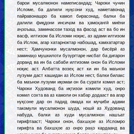
барои мусалмонон намеписандад; Чароки чунин
Исломе, ба далили нуқсони худ, наметавонад
пайравонашро ба камол бирасонад, балки ба
далили фиқдони инсиҷом ва ҳамоҳангӣ миёни
аҷзоъаш, заминасози тазод ва фасод аст ва бо ин
васф, илтизом ба Исломи ноқис, аз адами илтизом
ба Ислом, агар хатарноктар набошад, камхатартар
нест; Ҳамчунонки мусалмонон, дар бисёрӣ аз
заминаҳо мушкилоти бузургтаре нисбат ба дигарон
доранд ва ин ба сабаби илтизоми онон ба Исломи
ноқис аст. Албатта возеҳ аст ки ин ба маънои
лузуми даст кашидан аз Ислом нест, балки билакс
ба маънои лузуми иқомаи он ба сурати комил аст;
Чароки Худованд ба иқтизои комили худ, онро
комил сохта ва аз камоли он хабар додааст ва агар
нуқсоне дар он падид омада ки муҷиби адами
такомули мусалмонон шуда, ношӣ аз Худованд
набуда, балки аз худи мусалмонон нашъат
гирифтааст; Чароки онон, бахшҳое аз Исломро
гирифта ва бахшҳое аз онро раҳо кардаанд ва