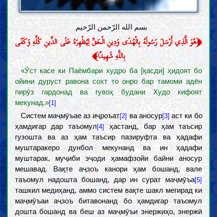
بسم الله الرّحمن الرّحیم
﴿
هُوَ الَّذِي أَرْسَلَ رَسُولَهُ بِالْهُدَى وَدِينِ الْحَقِّ لِيُظْهِرَهُ عَلَى الدِّينِ كُلِّهِ وَكَفَى
﴾
بِاللَّهِ شَهِيدًا
«Ӯст касе ки Паёмбари худро ба [қасди] ҳидоят бо
ойини дуруст равона сохт то онро бар тамоми адён
пирӯз гардонад ва гувоҳ будани Худо кифоят
мекунад.»
[1]
Систем маҷмӯъае аз иҷроъат
ва аносур
аст ки бо
[2]
[3]
ҳамдигар дар таъомул
ҳастанд, бар ҳам таъсир
[4]
гузошта ва аз ҳам таъсир пазируфта ва ҳадафи
муштаракеро дунбол мекунанд ва ин ҳадафи
муштарак, муҷиби эҷоди ҳамафзойи байни аносур
мешавад. Вақте аҷзоъ канори ҳам бошанд, вале
таъомул надошта бошанд, дар ин сурат маҷмӯъа
[5]
ташкил медиҳанд, аммо систем вақте шакл мегирад ки
маҷмӯъаи аҷзоъ битавонанд бо ҳамдигар таъомул
дошта бошанд ва беш аз маҷмӯъи энержиҳо, энержӣ