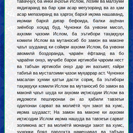
таваҷҷуҳ ба инки аҷзоъи Ислом, лозим ва малзуми
якдигаранд ва бар ҳам асар мегузоранд ва аз ҳам
асар мепазиранд ва ҳаргоҳ бархӣ иқома нашаванд,
иқомаи бархӣ дигар бефоида, балки аҳёнан
зиёнбор хоҳад буд. Чунонки ба унвони мисол,
аҳкоми ҷазоии Ислом, ба эътибори таҳаққуқи
комили Ислом ва мутаносиб бо замон ва маконе
ҷаъл шудаанд ки сойири аҳкоми Ислом, ба унвони
авомилӣ боздоранда, ҷараён ёфтаанд ва бо
ҷараёни онҳо, муҷибе барои иртикоби ҷароим нест
ва табъан иртикоби онҳо дар ин вазъият, ғайри
табиъӣ ва мусталзими ҷазои муқаррар аст. Чунонки
масалан ҳукми қатъи дасти сориқ, ба эътибори
таҳаққуқи комили Ислом ва мутаносиб бо замон ва
маконӣ ҷаъл шуда ки аҳкоми иқтисодии Ислом ва
иқдомоти пешгиронаи он аз қабили тавзеъи
одилонаи сарват ва молиётӣ чун закот ва хумс,
иқома шудааст; На замон ва маконе ки аҳкоми
иқтисодии Ислом иқома нашуда ва тавзеъи сарват
золимона аст ва молиётӣ монанди закот ва хумс,
чунонки бояд пардохта намешавад ва табъан