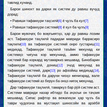
тавлид кунанд.
Барои шинохт ва дарки як систем ду равиш вуҷуд
дорад:
• Равиши тафаккури таҳсилӣ
ё ҷузъ ба кул
[6]
[7]
• Равиши тафаккури системӣ
ё кул ба ҷузъ
[8]
[9]
Барои мувоҷеҳ бо воқеъиятҳо, ҳар ду равиш лозим
аст. Тафаккури таҳлилӣ падидаи мавриди баррасиро
тақлили
ва тафаккури системӣ онро густариш
[10]
[11]
медиҳад. Тафаккури таҳлилӣ таъйин мекунад ки
системҳо чигуна кор мекунанд, аммо тафаккури
системӣ бар коркард мутамаркиз мешавад. Бинобарин
тафаккури таҳлилӣ, дониш
эҷод мекунад ва
[12]
тафаккури системӣ, дарк
ро афзойиш медиҳад
.
[13]
[14]
Тафаккури таҳлилӣ ба даруни чизҳо менигарад, вале
тафаккури системӣ аз берун ба онҳо нигоҳ мекунад.
Дар тафаккури таҳлилӣ, тамаркуз бар рӯӣ систем аст.
Системи мавриди назар ибтидо ба аҷзоъи он таҷзия
мешавад. Сипас рафтор ва вежагиҳои ҳар ҷузъ ба
таври ҷудогона ва мустақил шиносойи ва арзёбӣ