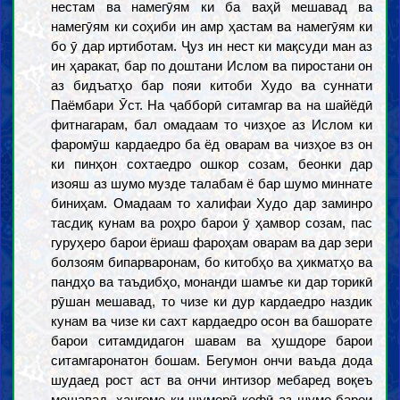
нестам ва намегӯям ки ба ваҳй мешавад ва
намегӯям ки соҳиби ин амр ҳастам ва намегӯям ки
бо ӯ дар иртиботам. Ҷуз ин нест ки мақсуди ман аз
ин ҳаракат, бар по доштани Ислом ва пиростани он
аз бидъатҳо бар пояи китоби Худо ва суннати
Паёмбари Ӯст. На ҷабборӣ ситамгар ва на шайёдӣ
фитнагарам, бал омадаам то чизҳое аз Ислом ки
фаромӯш кардаедро ба ёд оварам ва чизҳое вз он
ки пинҳон сохтаедро ошкор созам, беонки дар
изояш аз шумо музде талабам ё бар шумо миннате
биниҳам. Омадаам то халифаи Худо дар заминро
тасдиқ кунам ва роҳро барои ӯ ҳамвор созам, пас
гуруҳеро барои ёриаш фароҳам оварам ва дар зери
болзоям бипарваронам, бо китобҳо ва ҳикматҳо ва
пандҳо ва таъдибҳо, монанди шамъе ки дар торикӣ
рӯшан мешавад, то чизе ки дур кардаедро наздик
кунам ва чизе ки сахт кардаедро осон ва башорате
барои ситамдидагон шавам ва ҳушдоре барои
ситамгаронатон бошам. Бегумон ончи ваъда дода
шудаед рост аст ва ончи интизор мебаред воқеъ
мешавад, ҳангоме ки шуморӣ кофӣ аз шумо барои