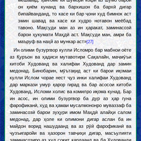
он қиём кунанд ва бархишон ба бархӣ дигар
бипайванданд, то касе ки бар ҷони худ бимнок аст
эмин шавад ва касе ки худро нотавон меёбад
тавоно. Мақсуди ман аз ин ҳаракат, заминасозӣ
барои ҳукумати Маҳдӣ аст. Мақсуди ман, амри ба
маъруф ва наҳй аз мункар аст»
[27]
Ин олими бузургвор кулли Исломро бар мабнои оёте
аз Қуръон ва ҳадиси мутавотири Сақалайн, маҷмӯъи
китоби Худованд ва халифаи Худованд дар замин
медонад. Бинобарин, мӯътақид аст ки барои иқомаи
кулли Ислом чорае нест ҷуз инки халифаи Худованд
дар маркази умур қарор гирад ва бар асосои китоби
Худованд, Исломи холис ва комилро иқома кунад. Бар
ин асос, ин олими бузургвор ба дур аз ҳар гуна
фарофиканӣ, худ ва ҳамаи мусалмононро муваззаф ба
заминасозӣ барои зуҳури имом Маҳдӣ алайҳи салом
медонад, дар ҳоле ки олимони дигар аслан ба ин
майдон ворид нашудаанд ва аз рӯӣ фарофиканӣ ва
ҷузъигаройи ва ҳазорон тавҷиҳи дигар, масъулияти
заминасозиро аз худ соқит кардаанд ва ба Худованди