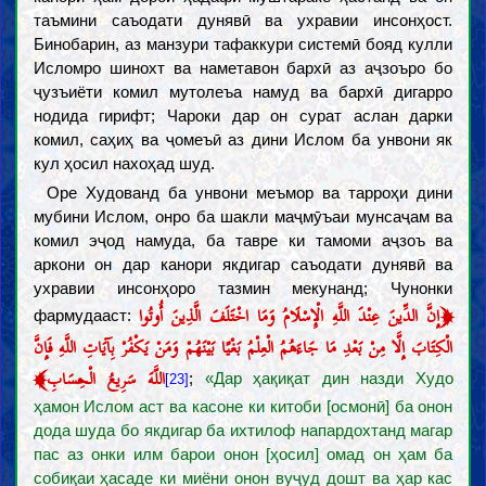
таъмини саъодати дунявӣ ва ухравии инсонҳост.
Бинобарин, аз манзури тафаккури системӣ бояд кулли
Исломро шинохт ва наметавон бархӣ аз аҷзоъро бо
ҷузъиёти комил мутолеъа намуд ва бархӣ дигарро
нодида гирифт; Чароки дар он сурат аслан дарки
комил, саҳиҳ ва ҷомеъӣ аз дини Ислом ба унвони як
кул ҳосил нахоҳад шуд.
Оре Худованд ба унвони меъмор ва тарроҳи дини
мубини Ислом, онро ба шакли маҷмӯъаи мунсаҷам ва
комил эҷод намуда, ба тавре ки тамоми аҷзоъ ва
аркони он дар канори якдигар саъодати дунявӣ ва
ухравии инсонҳоро тазмин мекунанд; Чунонки
﴿
إِنَّ الدِّينَ عِنْدَ اللَّهِ الْإِسْلَامُ وَمَا اخْتَلَفَ الَّذِينَ أُوتُوا
фармудааст:
الْكِتَابَ إِلَّا مِنْ بَعْدِ مَا جَاءَهُمُ الْعِلْمُ بَغْيًا بَيْنَهُمْ وَمَنْ يَكْفُرْ بِآيَاتِ اللَّهِ فَإِنَّ
﴾
اللَّهَ سَرِيعُ الْحِسَابِ
;
«Дар ҳақиқат дин назди Худо
[23]
ҳамон Ислом аст ва касоне ки китоби [осмонӣ] ба онон
дода шуда бо якдигар ба ихтилоф напардохтанд магар
пас аз онки илм барои онон [ҳосил] омад он ҳам ба
собиқаи ҳасаде ки миёни онон вуҷуд дошт ва ҳар кас