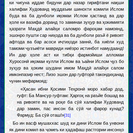
ки чигуна иддае бидуни дар назар гирифтани нақши
халифаи Худованд муддаъии шинохти комили Ислом
буда ва ба дунболи иқомаи Ислом ҳастанд ва дар
ҳоле ки вазифа доранд то заминаи зуҳур ва ҳокимияти
ҳазрати Маҳдӣ алайҳи саломро фароҳам намоянд,
эшонро пушти сар ниҳода ва ба дунболи раъй ё ривоят
афтода ва бар асоси иҷтиҳоди заннӣ, ба хиёли худ
тамоми ҷузъиёти мавриди ниёзро истинбот намудаанд!
Ин дар ҳоле аст ки тибқи фармойиши алломаи
Хуросонӣ иқомаи кулли Ислом ва ъайни Ислом ҷуз бо
зуҳур ва ҳоким шудани имом Маҳдӣ алайҳи салом
имконпазир нест; Лизо эшон дар гуфторӣ такондиҳанад
чунин мефармояд:
«Ҳасан ибни Қосими Теҳронӣ моро хабар дод,
гуфт: Ба Мансур гуфтам: Ҳаргоҳ на раъйе бошад ва
на ривояте ва на роҳе ба сӯӣ халифаи Худованд
дар замин, пас инсон ба сӯӣ чи фарор кунад?
Фармуд: Ба сӯӣ оташ!»
[31]
Бо ин васф мушаххас шуд ки дини Ислом ба унвони
як дини комил ва ҷомеъ ки ҳадафаш растгории инсонҳо