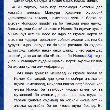
ҳамаи онро ба сурати комил барпо надоштаанд».
Ба ин тартиб, бино бар тафаккури системӣ дар
мактаби аллома Мансури Ҳошимии Хуросонӣ
ҳафизаҳуллоҳ таъоло, наметавон ҷузъ ё бархӣ аз
аҷзоъи Исломро гирифт ва ба танҳойи иҷро намуд,
балки иқомаи бархӣ аз аҷзоъи Ислом ба иқомаи кулли
он машрут аст. Чи басо бо иҷро ва иқомаи бархӣ аз
аҷзоъ ва нодида гирифтани сойири аҷзоъи систем ба
дурустӣ иҷро нашуда ва ба ҷойи расидан ба аҳдофи
аслии худ, сабаби нақзи онҳо шавад! Лизо эшон дар
фарозӣ дигар аз китоби «Бозгашт ба Ислом»
таҳти
[33]
унвони «Машрут будани иқомаи бархӣ аҷзоъи Ислом
ба иқомаи кулли он» мефармояд:
«Аз инҷо дониста мешавад ки иқомаи ҷузъӣ аз
Ислом ба танҳоӣ, дар ҳоле ки сойири аҷзоъи он
иқома намешавад, маҳалли ишкол аст; Чароки ҳар
ҷузъи Ислом, ба эътибори иқомаи кулли он ва
мутаносиб бо аҷзоъи дигараш ташриъ шуда ва
табъан ҳангоме судманд ва қобили иқома аст ки
аҷзоъи муртабит бо он иқома шуда бошад; Бо