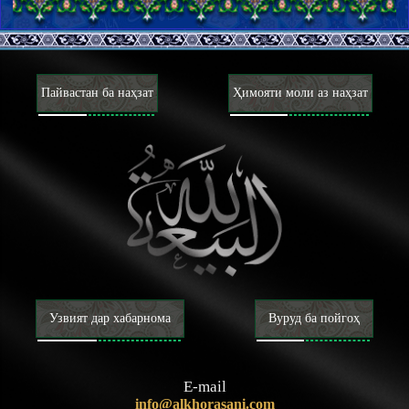
15 . «Аз луқмаҳое ки мешавем!»
11 . «کتاب الله و عترتي أهل بیتي»
16 . Чаро Бозгашт ба Ислом?!
12 . Афюни амният!
17 . Низоъ бар сари ҷои дигарӣ!
Пайвастан ба наҳзат
Ҳимояти моли аз наҳзат
13 . Нидои Маҳдӣ
18 . Бозгашт ба Ислом; Хоре дар чашми тоғутпарастони
мутаъассиб
14 . Нодонро аз ҳар тараф навиштам, нодон буд!
19 . Китоби «Бозгашт ба Ислом»; Заминасози ваҳдати
15 . Бар табли имон; Андар ҳикояти мусалмононе аз аҳли
Исломӣ
ташаюъ ки тазоҳур ба имон мекунанд!
20 . Назарияи «Вилояти мутлақаи фақиҳ»; Бидъати фақиҳӣ
16 . Ҷилвае аз малакут; Бозхонии гуфторе аз аллома
фиқҳои охируззамон ё бунбасти лоянҳалли машрӯъият?!
Мансури Ҳошимии Хуросонӣ ҳафизаҳуллоҳ таъоло
21 . Мавҷудияти оли Саъуд; Монеъӣ бузург аз мавонеъи
17 . Кондидои фаромӯш шуда
зуҳури Маҳдӣ
Узвият дар хабарнома
Вуруд ба пойгоҳ
18 . Бурише аз як гуфтугӯ
22 . Дар маҳзари хубон (1); Гуфтугӯе бо устоди фарзона
ҷаноби дуктур Зокир Маъруф
19 . Ҳазораи аҳриман
E-mail
info@alkhorasani.com