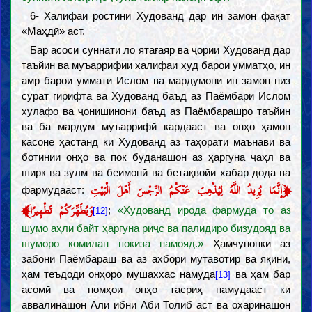
6- Халифаи ростини Худованд дар ин замон фақат
«Маҳдӣ» аст.
Бар асоси суннати ло ятағаяр ва ҷории Худованд дар
таъйин ва муъаррифии халифаи худ барои умматҳо, ин
амр барои уммати Ислом ва мардумони ин замон низ
сурат гирифта ва Худованд баъд аз Паёмбари Ислом
хулафо ва ҷонишинони баъд аз Паёмбарашро таъйин
ва ба мардум муъаррифӣ кардааст ва онҳо ҳамон
касоне ҳастанд ки Худованд аз таҳорати маънавӣ ва
ботинии онҳо ва пок буданашон аз ҳаргуна ҷаҳл ва
ширк ва зулм ва беимонӣ ва бетақвойи хабар дода ва
﴿
إِنَّمَا يُرِيدُ اللَّهُ لِيُذْهِبَ عَنْكُمُ الرِّجْسَ أَهْلَ الْبَيْتِ
фармудааст:
﴾
وَيُطَهِّرَكُمْ تَطْهِيرًا
;
«Худованд ирода фармуда то аз
[12]
шумо аҳли байт ҳаргуна риҷс ва палидиро бизудояд ва
шуморо комилан покиза намояд.»
Ҳамчунонки аз
забони Паёмбараш ва аз ахбори мутавотир ва яқинӣ,
ҳам теъдоди онҳоро мушаххас намуда
ва ҳам бар
[13]
асомӣ ва номҳои онҳо тасриҳ намудааст ки
аввалинашон Алӣ ибни Абӣ Толиб аст ва охаринашон