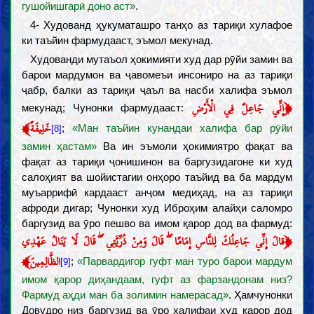
гушойишгарӣ доно аст»
.
4- Худованд ҳукуматашро танҳо аз тариқи хулафое
ки таъйин фармудааст, эъмол мекунад.
Худованди мутаъол ҳокимияти худ дар рӯйи замин ва
барои мардумон ва ҷавомеъи инсониро на аз тариқи
ҷабр, балки аз тариқи ҷаъл ва насби халифа эъмол
﴿
إِنِّي جَاعِلٌ فِي الْأَرْضِ
мекунад; Чунонки фармудааст:
﴾
خَلِيفَةً
;
«Ман таъйин кунандаи халифа бар рӯйи
[8]
замин ҳастам»
Ва ин эъмоли ҳокимиятро фақат ва
фақат аз тариқи ҷонишинон ва баргузидагоне ки худ
салоҳият ва шойистагии онҳоро таъйид ва ба мардум
муъаррифӣ кардааст анҷом медиҳад, на аз тариқи
афроди дигар; Чунонки худ Иброҳим алайҳи саломро
баргузид ва ӯро пешво ва имом қарор дод ва фармуд:
﴿
قالَ إِنِّي جَاعِلُكَ لِلنَّاسِ إِمَامًا ۖ قَالَ وَمِنْ ذُرِّيَّتِي ۖ قَالَ لَا يَنَالُ عَهْدِي
﴾
الظَّالِمِينَ
;
«Парвардигор гуфт ман туро барои мардум
[9]
имом қарор диҳандаам, гуфт аз фарзандонам низ?
Фармуд аҳди ман ба золимин намерасад»
. Ҳамчунонки
Довудро низ баргузид ва ӯро халифаи худ қарор дод