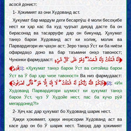
асосӣ донист:
1- Ҳокимият аз они Худованд аст.
Ҳукумат бар мардум деги бесарпӯш ё моли бесоҳибе
нест ки ҳар кас ба худ ҷуръат диҳад дасте ба он
бирасонад ва тасарруфе дар он бикунад. Ҳукумат
танҳо барои Худованд аст ки холиқ, молик ва
Парвардигори ин ҷаҳон аст; Зеро танҳо Ӯст ки ба ниёзи
офаридаҳо доно ва бар таъмини онҳо тавоност;
﴿
لَهُ الْمُلْكُ وَلَهُ الْحَمْدُ ۖ وَهُوَ عَلَى كُلِّ شَيْءٍ
Чунонки фармудааст:
﴾
قَدِيرٌ
;
«Ҳукумат танҳо барои Ӯст ва ситойиш барои
[1]
Ӯст ва Ӯ бар ҳар чизе тавоност»
Ва низ фармудааст:
﴾
﴿
ذَلِكُمُ اللَّهُ رَبُّكُمْ لَهُ الْمُلْكُ ۖ لَا إِلَهَ إِلَّا هُوَ ۖ فَأَنَّى تُصْرَفُونَ
;
«Ин
[2]
Худованд Парвардигори шумост ки ҳукумат танҳо
барои Ӯст, ҷуз Ӯ Худойе нест, пас ба куҷо рӯй
мегардонед?!»
2- Ҳеҷ кас дар ҳукумат бо Худованд шарик нест.
Ҳаққи ҳокимият, ҳаққи инҳисории Худованд аст ва
касе дар он бо Ӯ шарик нест. Тавҳид дар ҳокимият