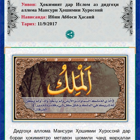
Унвон:
Ҳокимият дар Ислом аз дидгоҳи
аллома Мансури Ҳошимии Хуросонӣ
Нависанда:
Ибни Аббоси Ҳасанӣ
Тарих:
11/9/2017
Дидгоҳи аллома Мансури Ҳошимии Хуросонӣ дар
бораи ҳокимиятро метавон шомили чанд марҳалаи