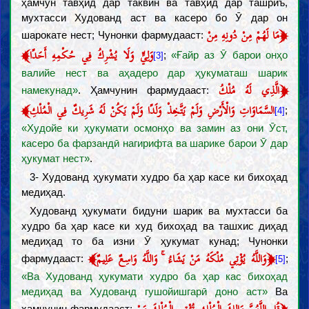
ҳамчун тавҳид дар таквин ва тавҳид дар ташриъ,
мухтасси Худованд аст ва касеро бо Ӯ дар он
﴿
مَا لَهُمْ مِنْ دُونِهِ مِنْ
шарокате нест; Чунонки фармудааст:
﴾
وَلِيٍّ وَلَا يُشْرِكُ فِي حُكْمِهِ أَحَدًا
;
«Ғайр аз Ӯ барои онҳо
[3]
валийе нест ва аҳадеро дар ҳукуматаш шарик
﴿
الَّذِي لَهُ مُلْكُ
намекунад»
. Ҳамчунин фармудааст:
﴾
السَّمَاوَاتِ وَالْأَرْضِ وَلَمْ يَتَّخِذْ وَلَدًا وَلَمْ يَكُنْ لَهُ شَرِيكٌ فِي الْمُلْكِ
;
[4]
«Худойе ки ҳукумати осмонҳо ва замин аз они Ӯст,
касеро ба фарзандӣ нагирифта ва шарике барои Ӯ дар
ҳукумат нест»
.
3- Худованд ҳукумати худро ба ҳар касе ки бихоҳад
медиҳад.
Худованд ҳукумати бидуни шарик ва мухтасси ба
худро ба ҳар касе ки худ бихоҳад ва ташхис диҳад
медиҳад то ба изни Ӯ ҳукумат кунад; Чунонки
﴾
﴿
وَاللَّهُ يُؤْتِي مُلْكَهُ مَنْ يَشَاءُ ۚ وَاللَّهُ وَاسِعٌ عَلِيمٌ
фармудааст:
;
[5]
«Ва Худованд ҳукумати худро ба ҳар кас бихоҳад
медиҳад ва Худованд гушойишгарӣ доно аст»
Ва
﴿
ҳамчунин фармудааст: