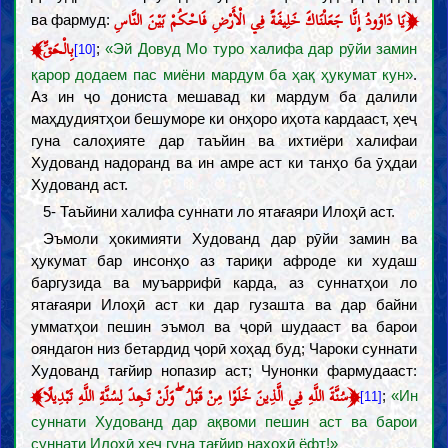
﴿
يَا دَاوُودُ إِنَّا جَعَلْنَاكَ خَلِيفَةً فِي الْأَرْضِ فَاحْكُمْ بَيْنَ النَّاسِ
ва фармуд:
﴾
بِالْحَقِّ
;
«Эй Довуд Мо туро халифа дар рӯйи замин
[10]
қарор додаем пас миёни мардум ба ҳақ ҳукумат кун»
.
Аз ин ҷо дониста мешавад ки мардум ба далили
маҳдудиятҳои бешуморе ки онҳоро иҳота кардааст, ҳеҷ
гуна салоҳияте дар таъйин ва ихтиёри халифаи
Худованд надоранд ва ин амре аст ки танҳо ба ӯҳдаи
Худованд аст.
5- Таъйини халифа суннати ло ятағаяри Илоҳӣ аст.
Эъмоли ҳокимияти Худованд дар рӯйи замин ва
ҳукумат бар инсонҳо аз тариқи афроде ки худаш
баргузида ва муъаррифӣ карда, аз суннатҳои ло
ятағаяри Илоҳӣ аст ки дар гузашта ва дар байни
умматҳои пешин эъмол ва ҷорӣ шудааст ва барои
ояндагон низ бетардид ҷорӣ хоҳад буд; Чароки суннати
Худованд тағйир нопазир аст; Чунонки фармудааст:
﴾
﴿
سُنَّةَ اللَّهِ فِي الَّذِينَ خَلَوْا مِنْ قَبْلُ ۖ وَلَنْ تَجِدَ لِسُنَّةِ اللَّهِ تَبْدِيلًا
;
«Ин
[11]
суннати Худованд дар ақвоми пешин аст ва барои
суннати Илоҳӣ ҳеҷ гуна тағйир нахоҳӣ ёфт!»