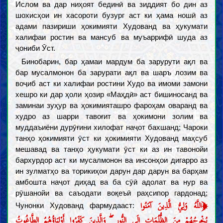
Ислом ва дар ниҳоят бединӣ ва зиддият бо дин аз
шохисҳои ин хасороти бузург аст ки ҳама ношӣ аз
адами пазириши ҳокимияти Худованд ва ҳукумати
халифаи ростин ва мансуб ва муъаррифӣ шуда аз
ҷониби Ӯст.
Бинобарин, бар ҳамаи мардум ба зарурути ақл ва
бар мусалмонон ба зарурати ақл ва шаръ лозим ва
воҷиб аст ки халифаи ростини Худо ва имоми замони
хешро ки дар ҳоли ҳозир «Маҳдӣ» аст бишиносанд ва
заминаи зуҳур ва ҳокимияташро фароҳам оваранд ва
худро аз шарри тавоғит ва ҳокимони золим ва
муддаъиёни дурӯғини хилофат наҷот бахшанд; Чароки
танҳо ҳокимияти ӯст ки ҳокимияти Худованд маҳсуб
мешавад ва танҳо ҳукумати ӯст ки аз ин тавонойи
бархурдор аст ки мусалмонон ва инсонҳои дигарро аз
ин зулматҳо ва торикиҳои дарун дар дарун ва барҳам
амбошта наҷот диҳад ва ба сӯӣ адолат ва нур ва
рӯшанойи ва саъодати воқеъӣ раҳсипор гардонад;
﴿
اللَّهُ وَلِيُّ الَّذِينَ آمَنُوا
Чунонки Худованд фармудааст:
يُخْرِجُهُمْ مِنَ الظُّلُمَاتِ إِلَى النُّورِ ۖ وَالَّذِينَ كَفَرُوا أَوْلِيَاؤُهُمُ الطَّاغُوتُ