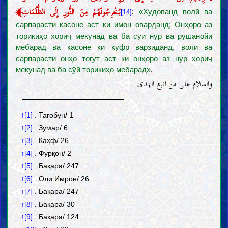
﴾
يُخْرِجُونَهُمْ مِنَ النُّورِ إِلَى الظُّلُمَاتِ
;
«Худованд волӣ ва
[14]
сарпарасти касоне аст ки имон оварданд; Онҳоро аз
торикиҳо хориҷ мекунад ва ба сӯӣ нур ва рӯшанойи
мебарад ва касоне ки куфр варзиданд, волӣ ва
сарпарасти онҳо тоғут аст ки онҳоро аз нур хориҷ
мекунад ва ба сӯӣ торикиҳо мебарад»
.
والسلام علی من اتبع الهدی
↑[1]
. Тағобун/ 1
↑[2]
. Зумар/ 6
↑[3]
. Каҳф/ 26
↑[4]
. Фурқон/ 2
↑[5]
. Бақара/ 247
↑[6]
. Оли Имрон/ 26
↑[7]
. Бақара/ 247
↑[8]
. Бақара/ 30
↑[9]
. Бақара/ 124