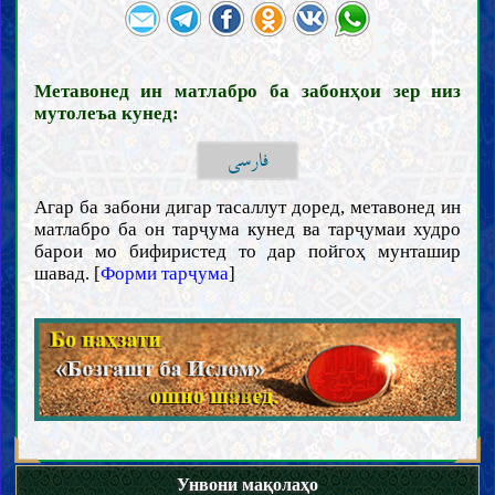
Метавонед ин матлабро ба забонҳои зер низ
мутолеъа кунед:
فارسی
Агар ба забони дигар тасаллут доред, метавонед ин
матлабро ба он тарҷума кунед ва тарҷумаи худро
барои мо бифиристед то дар пойгоҳ мунташир
шавад. [
Форми тарҷума
]
Унвони мақолаҳо