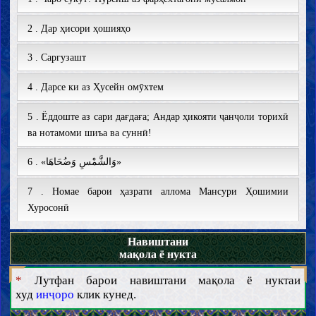
бар китоби «Бозгашт ба Ислом» асари Мансури Ҳошимии
Хуросонӣ
2 . Дар ҳисори ҳошияҳо
8 . Хоҳӣ нашавӣ расво, ҳамранги «Ҳақиқат» шав!
3 . Саргузашт
9 . Иттиҳодияи кишварҳои Исломӣ; Тарҳӣ истротежик
4 . Дарсе ки аз Ҳусейн омӯхтем
барои хуруҷи ҷаҳони Ислом аз бунбаст
5 . Ёддоште аз сари дағдаға; Андар ҳикояти ҷанҷоли торихӣ
10 . Ишороти китоби «Бозгашт ба Ислом» ба анҷуманҳои
ва нотамоми шиъа ва суннӣ!
махфӣ
6 . «وَالشَّمْسِ وَضُحَاهَا»
11 . Моҳи мубораки рамазон; Фурсате барои бозгашт ба
Ислом
7 . Номае барои ҳазрати аллома Мансури Ҳошимии
Хуросонӣ
12 . Моҳи мубораки рамазон; Майдони набар бо мавонеъи
шинохт
8 . Ҳақиқат дар муҳосира...
Навиштани
мақола ё нукта
13 . Ховари миёна; Обистани фитнаи бузург
9 . Ба муносибати филтир шудани пойгоҳи алломаи
*
Лутфан барои навиштани мақола ё нуктаи
Хуросонӣ дар Эрон
14 . Ҷаҳони Ислом; Дар такопуйи роҳи наҷот
худ
инҷоро
клик кунед.
10 . Матарсак