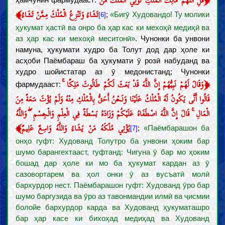
قُلِ اللَّهُمَّ مَالِكَ الْمُلْكِ تُؤْتِي الْمُلْكَ مَنْ
﴾
تَشَاءُ وَتَنْزِعُ الْمُلْكَ مِمَّنْ تَشَاءُ
;
«Бигӯ Худовандо! Ту молики
[6]
ҳукумат ҳастӣ ва онро ба ҳар кас ки мехоҳӣ медиҳӣ ва
аз ҳар кас ки мехоҳӣ меситонӣ»
. Чунонки ба унвони
намуна, ҳукумати худро ба Толут дод дар ҳоле ки
асҳоби Паёмбараш ба ҳукумати ӯ розӣ набуданд ва
худро шойистатар аз ӯ медонистанд; Чунонки
﴿
وَقَالَ لَهُمْ نَبِيُّهُمْ إِنَّ اللَّهَ قَدْ بَعَثَ لَكُمْ طَالُوتَ مَلِكًا ۚ
фармудааст:
قَالُوا أَنَّى يَكُونُ لَهُ الْمُلْكُ عَلَيْنَا وَنَحْنُ أَحَقُّ بِالْمُلْكِ مِنْهُ وَلَمْ يُؤْتَ سَعَةً مِنَ
الْمَالِ ۚ قَالَ إِنَّ اللَّهَ اصْطَفَاهُ عَلَيْكُمْ وَزَادَهُ بَسْطَةً فِي الْعِلْمِ وَالْجِسْمِ ۖ وَاللَّهُ
﴾
يُؤْتِي مُلْكَهُ مَنْ يَشَاءُ وَاللَّهُ وَاسِعٌ عَلِيمٌ
;
«Паёмбарашон ба
[7]
онҳо гуфт: Худованд Толутро ба унвони ҳоким бар
шумо барангехтааст, гуфтанд: Чигуна ӯ бар мо ҳоким
бошад дар ҳоле ки мо ба ҳукумат кардан аз ӯ
сазовортарем ва ҳол онки ӯ аз вусъатӣ молӣ
бархурдор нест. Паёмбарашон гуфт: Худованд ӯро бар
шумо баргузида ва ӯро аз тавонмандии илмӣ ва ҷисмии
болойе бархурдор карда ва Худованд ҳукуматашро
бар ҳар касе ки бихоҳад медиҳад ва Худованд