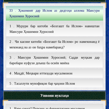
33 . Ҳокимият дар Ислом аз дидгоҳи аллома Мансури
Ҳошимии Хуросонӣ
1 . Мурури бар китоби «Бозгашт ба Ислом» навиштаи
Мансури Ҳошимии Хуросонӣ
2 . Чи касоне китоби «Бозгашт ба Ислом» ро намехонанд ё
мехонанд ва аз он баҳра намебаранд?
3 . Мансури Ҳошимии Хуросонӣ; Садди муҳкам дар
баробари нуфузи доъиш ба осиёи миёна
4 . Маҳдӣ; Меҳвари иттиҳоди мусалмонон
5 . Тасаллути мунофиқон бар ҷаҳони Ислом
6 . Ҷаҳони Ислом дар фароянди ду қутбӣ шудан
Унвони нуктаҳо
7 . Фаҷри содиқ пас аз ғурубӣ ғамнок ва тӯлонӣ; Ёддоште
1 . Чаро сукут? Пурсиш аз фарҳехтагони мусалмон