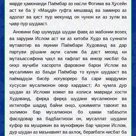
марде ҳамонанди Паёмбар аз насли Фотима ва Ҳусейн
аст ки ба ӯ «Маҳдӣ» гуфта мешавад ва заминро аз
адолат ва қист пур мекунад он чунон ки аз зулм ва
ҷавр пур шудааст.
Ановини бар шумурда шудаи фавқ аз мабонии возеҳ
ва зарурии Ислом аст ки аз китоби Худо ва суннати
мутавотир ва яқинии Паёмбари Худованд ва дар
партуви рӯшани ақли салим ба даст меояд ки
мутаъассифона ҷаҳл ва ғафлат ва инкор нисбат ба
онҳо муҷиби хасороти фаровоне барои Ислом ва
мусалимин аз баъди Паёмбар то кунун шудааст ва
паёмадҳои бисёр ногувореро ба сари мардумон
хусусан мусалмонон овор кардааст; Аз ҷумла дур
шудан аз Исломи комил ва холиси мавриди хости
Худованд, фирқа фирқа шудани мусалмонон ва
ихтилофи шадид байни онҳо, ҳокимияти тавоғит ва
золимон бар мусалмонон бо ҳамаи табаъоти
фасодовар ва бадбахтизои он, мусаллат шудани
куфор ва мушрикин ва мунофиқин бар ҷаҳони Ислом,
дур шудан аз маънавият ва ахлоқ, берағбати нисбат ба