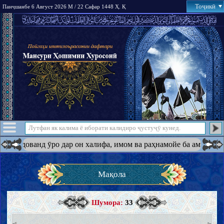
Тоҷикӣ
Панҷшанбе 6 Август 2026 М / 22 Сафар 1448 Ҳ. Қ
ӯро дар он халифа, имом ва раҳнамойе ба амри худ қарор дода б
Мақола
Шумора:
33