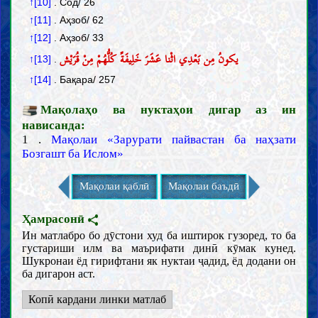
↑[10]
. Сод/ 26
↑[11]
. Аҳзоб/ 62
↑[12]
. Аҳзоб/ 33
یکونُ مِن بَعْدِي اثْنا عَشَرَ خَلِیفَةً کُلُّهُمْ مِنْ قُرَیْش
↑[13]
.
↑[14]
. Бақара/ 257
Мақолаҳо ва нуктаҳои дигар аз ин
нависанда:
1 .
Мақолаи «Зарурати пайвастан ба наҳзати
Бозгашт ба Ислом»
Мақолаи қаблӣ
Мақолаи баъдӣ
Ҳамрасонӣ
Ин матлабро бо дӯстони худ ба иштирок гузоред, то ба
густариши илм ва маърифати динӣ кӯмак кунед.
Шукронаи ёд гирифтани як нуктаи ҷадид, ёд додани он
ба дигарон аст.
Копӣ кардани линки матлаб