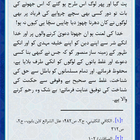
ہٹ گیا اور پھر لوگ اس طرح ہو گئے کہ اس جھوٹے کی
بات تو دور کسی بھی سچے چرواہے کی فریاد پر بھی
لوگوں نے کان دھرنا چھوڑ دیا چاہیں سچّا ہی کیوں نہ ہو!
خدا کی لعنت ہو ان جھوٹا دعویٰ کرنے والوں پر اور خدا
انکے شر سے اپنے دین کو اپنے خلیفہ مہدی کو اور انکے
ظہور کے زمینہ ساز منصور کو کہ جس نے کبھی بنا کسی
دعوے اور غلط باتوں کے لوگوں کو انکی طرف بلایا ہے،
محفوظ فرمائے۔ اور تمام مسلمانوں کو باطل سے حق کی
شناخت، غلط سے صحیح بے وقوفی سے حکمت کی
شناخت کی توفیق عنایت فرمائے؛ بے شک وہ رحم کرنے
والا ہے۔
↑[۱]
. الكافي للكليني، ج۳، ص۴۸۲؛ علل الشرائع لابن بابويہ، ج۲،
ص۳۱۲
↑[۲]
. الصافات/ ۱۰۲