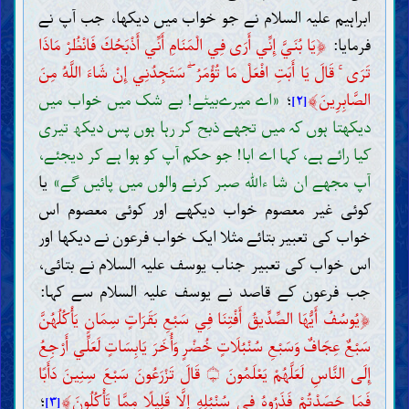
ابراہیم علیہ السلام نے جو خواب میں دیکھا، جب آپ نے
﴿
فرمایا:
يَا بُنَيَّ إِنِّي أَرَى فِي الْمَنَامِ أَنِّي أَذْبَحُكَ فَانْظُرْ مَاذَا
تَرَى ۚ قَالَ يَا أَبَتِ افْعَلْ مَا تُؤْمَرُ ۖ سَتَجِدُنِي إِنْ شَاءَ اللَّهُ مِنَ
﴾
الصَّابِرِينَ
؛
«اے میرےبیٹے! بے شک میں خواب میں
[۲]
دیکھتا ہوں کہ میں تجھے ذبح کر رہا ہوں پس دیکھ تیری
کیا رائے ہے، کہا اے ابا! جو حکم آپ کو ہوا ہے کر دیجئے،
آپ مجھے ان شا ءاللہ صبر کرنے والوں میں پائیں گے»
یا
کوئی غیر معصوم خواب دیکھے اور کوئی معصوم اس
خواب کی تعبیر بتائے مثلا ایک خواب فرعون نے دیکھا اور
اس خواب کی تعبیر جناب یوسف علیہ السلام نے بتائی،
جب فرعون کے قاصد نے یوسف علیہ السلام سے کہا:
﴿
يُوسُفُ أَيُّهَا الصِّدِّيقُ أَفْتِنَا فِي سَبْعِ بَقَرَاتٍ سِمَانٍ يَأْكُلُهُنَّ
سَبْعٌ عِجَافٌ وَسَبْعِ سُنْبُلَاتٍ خُضْرٍ وَأُخَرَ يَابِسَاتٍ لَعَلِّي أَرْجِعُ
إِلَى النَّاسِ لَعَلَّهُمْ يَعْلَمُونَ
قَالَ تَزْرَعُونَ سَبْعَ سِنِينَ دَأَبًا
۝
﴾
فَمَا حَصَدْتُمْ فَذَرُوهُ فِي سُنْبُلِهِ إِلَّا قَلِيلًا مِمَّا تَأْكُلُونَ
؛
[۳]