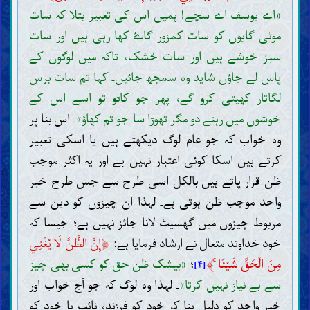
«اے یوسف اے سچے! ہمیں اس کی تعبیر بتلا کہ سات
موٹی گایوں کو سات کمزور گاۓ کھا رہی ہیں اور سات
سبز خوشے ہیں اور سات خشک، تاکہ میں لوگوں کے
پاس لے جاؤں شاید وہ سمجھ جائیں۔ کہا تم سات برس
لگاتار کھیتی کرو گے، پھر جو کاٹو تو اسے اس کے
خوشوں میں رہنے دو مگر تھوڑا سا جو تم کھاؤ»
۔ اس بنا پر
وہ خواب کہ جو عام لوگ دیکھتے ہیں یا اسکی تعبیر
کرتے ہیں اسکا کوئی اعتبار نہیں ہے اور یہ اکثر موجب
ظن قرار پاتے ہیں بالکل اسی طرح سے جس طرح خبر
واحد موجب ظن ہوتی ہے۔ لہذا ان چیزوں کو دین سے
مربوط چیزوں میں گھسیٹ لانا جائز نہیں ہے؛ جیسا کہ
﴿
خود خداوند متعال نے ارشاد فرمایا ہے:
إِنَّ الظَّنَّ لَا يُغْنِي
﴾
مِنَ الْحَقِّ شَيْئًا ۚ
؛
«بیشک ظن حق کو کسی بھی چیز
[۴]
سے بے نیاز نہیں کرتا»
۔ لہذا وہ لوگ کہ جو آج خواب اور
خبر واحد کو دلیل بنا کر خود کو فرزند، نائب یا خود کو