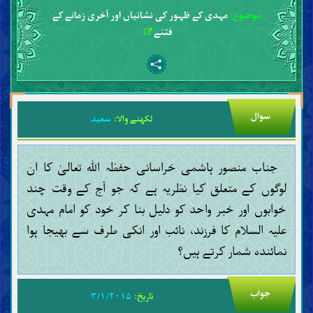
موضوع:
مہدی کے ظہور کی نشانیاں اور آخری زمانے کے
فتنے
سوال
لکھنے والا:
سعید
جناب منصور ہاشمی خراسانی حفظہ اللہ تعالیٰ کا ان
لوگوں کے متعلق کیا نظریہ ہے کہ جو آج کے وقت چند
خوابوں اور خبر واحد کو دلیل بنا کر خود کو امام مہدی
علیہ السلام کا فرزند، نائب اور انکی طرف سے بھیجا ہوا
نمائندہ شمار کرتے ہیں؟
جواب
تاریخ:
۳/۱/۲۰۱۵