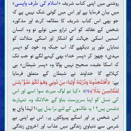
روشنی میں اپنی کتاب شریف «
اسلام کی طرف واپسی
»
میں بیان فرمایا ہے اور اس میں کوئی شک نہیں ہے کہ
جو بھی اس کتاب شریف کا مطالعہ کرے اور مذکورہ
شخص کے عقائد کو اس ترازو میں تولے تو وہ انسان
اسمیں اسکی جہالت کو اشکار اور اسکی ضلالت کو
نمایاں طور پر دیکھے گا، اب جبکہ وہ خود کو «پسر
مہدی» چھوڑ کر «پسر خدا» بھی کہنے لگے تو جب تک
کہ اسکا عقیدہ صحیح نہیں ہوگا وہ «پسر شیطان» ہی
کہلائے گا خداوند نے شیطان کے متعلق فرمایا
﴿
ہے:
أَفَتَتَّخِذُونَهُ وَذُرِّيَّتَهُ أَوْلِيَاءَ مِنْ دُونِي وَهُمْ لَكُمْ عَدُوٌّ ۚ بِئْسَ
﴾
لِلظَّالِمِينَ بَدَلًا
؛
«کیا تم لوگ میرے سوا اسے اور اس
[۱]
کی نسل کو اپنا سرپرست بناؤ گے حالانکہ وہ تمہارے
دشمن ہیں؟ ! یہ ظالموں کے لئے برا بدل ہے»
! لہذا وای ہو
اس شخص پر اور اسکے پیروکاوں پر، اس نے اپنی بے
شرمی سے دنیاوی زندگی میں عذاب اور اخروی زندگی