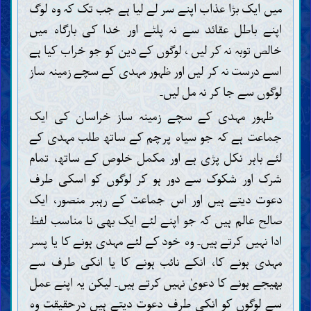
میں ایک بڑا عذاب اپنے سر لے لیا ہے جب تک کہ وہ لوگ
اپنے باطل عقائد سے نہ پلٹے اور خدا کی بارگاہ میں
خالص توبہ نہ کر لیں ، لوگوں کے دین کو جو خراب کیا ہے
اسے درست نہ کر لیں اور ظہور مہدی کے سچے زمینہ ساز
لوگوں سے جا کر نہ مل لیں۔
ظہور مہدی کے سچے زمینہ ساز خراسان کی ایک
جماعت ہے کہ جو سیاہ پرچم کے ساتھ طلب مہدی کے
لئے باہر نکل پڑی ہے اور مکمل خلوص کے ساتھ، تمام
شرک اور شکوک سے دور ہو کر لوگوں کو اسکی طرف
دعوت دیتے ہیں اور اس جماعت کے رہبر منصور، ایک
صالح عالم ہیں کہ جو اپنے لئے ایک بھی نا مناسب لفظ
ادا نہیں کرتے ہیں۔ وہ خود کے لئے مہدی ہونے کا یا پسر
مہدی ہونے کا، انکے نائب ہونے کا یا انکی طرف سے
بھیجے ہونے کا دعویٰ نہیں کرتے ہیں۔ لیکن یہ اپنے عمل
سے لوگوں کو انکی طرف دعوت دیتے ہیں درحقیقت وہ