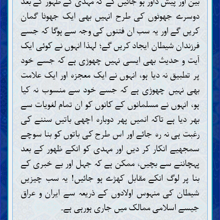
بین اور پیش داور ہو جائیں گے کہ مہدی کے ظہور کے بعد
دوسرے جھوٹوں کی طرح انہیں بھی ایک جھوٹا گمان
کریں گے اور یہ سب ان فتنوں کی وجہ سے ہوگا کہ جسے
فرزندان شیطان ایجاد کریں گے؛ لہذا انہوں نے کوئی ایک
آیت و حدیث بھی ایسی نہیں چھوڑی ہے کہ جسے خود
پر تطبیق نہ دیا ہو، انہوں نے ایک معجزہ اور ایک علامت
بھی نہیں چھوڑی ہے کہ جسے خود سے منسوب نہ کیا
ہو، انہوں نے مسلمانوں کے کانوں کو ان تمام لغویات سے
بھر دیا ہے تاکہ انمیں پھر دوبارہ اچھی باتیں سننے کی
رغبت ہی نہ رہ جائے اور اس طرح کی باتوں کو بنا سوچے
سمجھیے انکار کر دیں اور مہدی کو انکے ظھور کے بعد
پہچاننے سے بچیں، ممکن ہے کہ جہل اور بے خبری کے
بنا پر لوگ انکے مقابل کھڑے ہو جائیں! یہ سب چیزیں
شیطان کی منہوس اولادوں کے ذریعہ سے ایران و عراق
جیسے اسلامی ممالک میں جاری ہورہی ہے۔