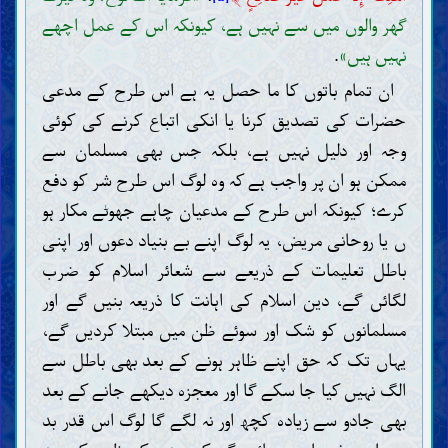
گھر والوں میں سے نہیں ہے، کیونکہ اس کے عمل اچھے
نہیں ہیں»
.
ان تمام باتوں کا ما حصل یہ ہے اس طرح کے مدعی
حضرات کی تصدیق کرنا یا انکی اتباع کرنے کی کوئی
وجہ اور دلیل نہیں ہے، بلکہ جس بھی مسلمان سے
ممکن ہو ان پر واجب ہے کہ وہ لوگ اس طرح شر کو دفع
کرے؛ کیونکہ اس طرح کے مدعیان چاہے جھوٹے مکار ہو
ں یا روحانی مریض، یہ لوگ اپنے بے بنیاد دعوں اور اپنی
باطل تعلیمات کے ذریعے سے شعائر اسلام کو ضرب
لگائں گے، دین اسلام کی اہانت کا ذریعہ بنیں گے اور
مسلمانوں کو شک اور سوئے ظن میں مبتلا کردیں گے،
یہاں تک کہ حق اپنے ظاہر ہونے کے بعد بھی باطل سے
الگ نہیں کیا جا سکے گا اور معجزہ دیکھے جانے کے بعد
بھی جادو سے زیادہ کچھ اور نہ لگے گا لوگ اس قدر بد