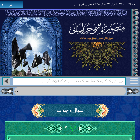
اردو
ہفتہ ۸ اگست ۲۰۲۶ برابر ۲۴ صفر ۱۴۴۸ ہجری قمری ہے
حضرت علّامہ منصور ہاشمی خراسانی حفظہ
سوال و جواب
کوڈ:
۴