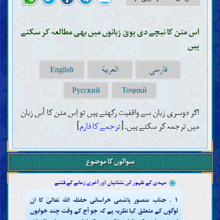
قرآن کی تفسیر کے قواعد اور روش
قرآن کی بعض آیات کی تفسیر
خدا کا خلیفہ
اس متن کا نیچے دی ہوئ زبانوں میں بھی مطالعہ کر سکتے
خدا کے خلیفہ کے صفات اور اسکی ضرورت
ہیں
خدا کے خلیفہ کی پہچان کا طریقہ (معجزہ اور نص)
خدا کے خلفاء سے روایتیں موصول ہوئیں
فارسی
العربية
عقائد
English
خدا کی پہچان (وجود، صفات اور افعال)
Русский
Тоҷикӣ
خدا کے خلفاء کی پہچان
انبیاء
اگر دوسری زبان سے واقفیت رکھتے ہیں تو اِس متن کا اُس زبان
آخری نبی
میں ترجمہ کر سکتے ہیں۔ [
ترجمے کا فارم
]
آخری نبی کے خصوصیات
آخری نبی کی ازواج اور اصحاب
آخری نبی کے اہلبیت اور عترت
مہدی
سوالوں کا موضوع
مہدی کا وجود اور اسکی خصوصیات
منصور اور مہدی کے ظہور کی زمینہ سازی کی تحریک
مہدی کے ظہور کی نشانیاں اور آخری زمانے کے فتنے
۱ . جناب منصور ہاشمی خراسانی حفظہ اللہ تعالیٰ کا ان
لوگوں کے متعلق کیا نظریہ ہے کہ جو آج کے وقت چند خوابوں