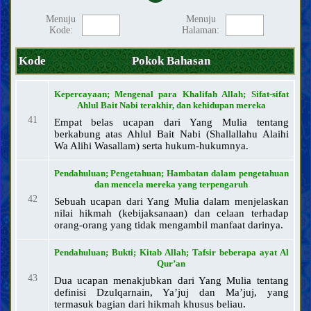
Sifat-sifat para Nabi dan kehidupan mereka
Sifat-sifat Nabi terakhir dan kehidupan beliau
Menuju
Menuju
Karakteristik Nabi terakhir
Kode:
Halaman:
Para sahabat dan para istri Nabi terakhir
Sifat-sifat Ahlul Bait Nabi terakhir, dan kehidupan mereka
Kode
Pokok Bahasan
Imam Mahdi
Keberadaan, sifat-sifat, dan perbuatan Imam Mahdi
Mansur dan gerakannya dalam mempersiapkan kedatangan
Imam Mahdi
Kepercayaan; Mengenal para Khalifah Allah; Sifat-sifat
Tanda-tanda kedatangan Imam Mahdi dan fitnah Akhir Zaman
Ahlul Bait Nabi terakhir, dan kehidupan mereka
Memahami Akhirat
41
Empat belas ucapan dari Yang Mulia tentang
Memahami iman dan kekufuran
berkabung atas Ahlul Bait Nabi (Shallallahu Alaihi
Wa Alihi Wasallam) serta hukum-hukumnya.
Sifat-sifat iman dan kekufuran serta para pengikutnya
Hal-hal terkait agama, mazhab dan sekte
Pendahuluan; Pengetahuan; Hambatan dalam pengetahuan
Akhlak
dan mencela mereka yang terpengaruh
42
Sebuah ucapan dari Yang Mulia dalam menjelaskan
Do‘a dan teks ziarah
nilai hikmah (kebijaksanaan) dan celaan terhadap
Nasihat dan wejangan
orang-orang yang tidak mengambil manfaat darinya.
Keutamaan moral dan keburukannya
Pendahuluan; Bukti; Kitab Allah; Tafsir beberapa ayat Al
Hukum
Qur’an
Prinsip dan panduan fiqih
43
Dua ucapan menakjubkan dari Yang Mulia tentang
definisi Dzulqarnain, Ya’juj dan Ma’juj, yang
Bersuci dan najis
termasuk bagian dari hikmah khusus beliau.
Janabah, haid, nifas, istihadah, dan menopause