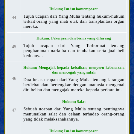
Pengobatan dan perawatan
Hukum; Isu-isu kontemporer
Pakaian dan perhiasan
Tujuh ucapan dari Yang Mulia tentang hukum-hukum
44
Wudu, mandi, dan tayamum
terkait orang yang mati otak dan transplantasi organ
mereka.
Salat
Zakat, Khumus, sedekah, dan wakaf
Hukum; Pekerjaan dan bisnis yang dilarang
Puasa dan i‘tikaf
Tujuh ucapan dari Yang Terhormat tentang
45
Makanan dan minuman
pengharaman narkoba dan tembakau serta jual beli
keduanya.
Berburu dan menyembelih hewan
Nazar, janji, dan sumpah
Hukum; Mengajak kepada kebaikan, menyeru kebenaran,
Haji, umroh, dan ziarah
dan mencegah yang salah
Jihad, pembelaan, dan hijrah di jalan Allah
46
Dua belas ucapan dari Yang Mulia tentang larangan
berdebat dan bertengkar dengan manusia mengenai
Mengajak kepada kebaikan, menyeru kebenaran, dan
diri beliau dan mengajak mereka kepada perkara ini.
mencegah yang salah
Hudud (hukuman yang ditetapkan) dan hukuman
Hukum; Salat
Qisas dan diyat
Sebuah ucapan dari Yang Mulia tentang pentingnya
47
menunaikan salat dan celaan terhadap orang-orang
Perwalian, penghakiman, dan kesaksian
yang tidak melaksanakannya.
Hajr (melarang seseorang mengakses hartanya)
Pekerjaan dan bisnis yang dilarang
Hukum; Isu-isu kontemporer