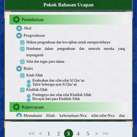
Pokok Bahasan Ucapan
Pendahuluan
Akal
Pengetahuan
Makna pengetahuan dan kewajiban untuk memperolehnya
Hambatan dalam pengetahuan dan mencela mereka yang
terpengaruh
Sifat dan tugas para ulama
Bukti
Kitab Allah
Keabsahan dan sifat-sifat Al Qur’an
Tafsir beberapa ayat Al Qur’an
Khalifah Allah
Pentingnya dan sifat-sifat Khalifah Allah
Riwayat dari para Khalifah Allah
Kepercayaan
Memahami Allah; keberadaan-Nya, sifat-sifat-Nya, dan
perbuatan-Nya
Mengenal para Khalifah Allah
<<
<
1
2
3
4
5
>
>>