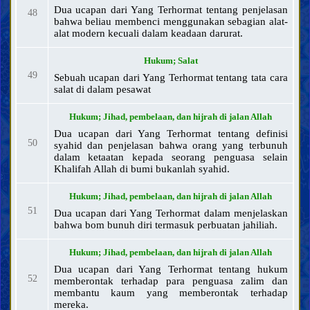
Kontrak dan transaksi
Dua ucapan dari Yang Terhormat tentang penjelasan
48
Pernikahan, hijab, dan hubungan seksual
bahwa beliau membenci menggunakan sebagian alat-
alat modern kecuali dalam keadaan darurat.
Menyusui, hak asuh, dan pendidikan anak
Talak, li‘an, ila’ [sumpah tidak menyentuh istri], dan iddah
Hukum; Salat
Wasiat dan warisan
49
Sebuah ucapan dari Yang Terhormat tentang tata cara
Orang meninggal
salat di dalam pesawat
Isu-isu kontemporer
Hukum; Jihad, pembelaan, dan hijrah di jalan Allah
Dua ucapan dari Yang Terhormat tentang definisi
50
syahid dan penjelasan bahwa orang yang terbunuh
dalam ketaatan kepada seorang penguasa selain
Khalifah Allah di bumi bukanlah syahid.
Hukum; Jihad, pembelaan, dan hijrah di jalan Allah
51
Dua ucapan dari Yang Terhormat dalam menjelaskan
bahwa bom bunuh diri termasuk perbuatan jahiliah.
Hukum; Jihad, pembelaan, dan hijrah di jalan Allah
Dua ucapan dari Yang Terhormat tentang hukum
52
memberontak terhadap para penguasa zalim dan
membantu kaum yang memberontak terhadap
mereka.