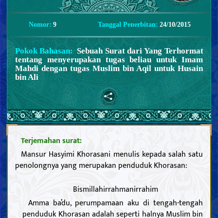
Nomor:
9
Tanggal Penerbitan:
24/10/2015
Pokok Bahasan:
Sebuah Surat dari Yang Terhormat
tentang menyerupakan tugas beliau untuk Imam
Mahdi dengan tugas Muslim bin Aqil untuk Husain
bin Ali
Terjemahan surat:
Mansur Hasyimi Khorasani menulis kepada salah satu
penolongnya yang merupakan penduduk Khorasan:
Bismillahirrahmanirrahim
Amma ba’du, perumpamaan aku di tengah-tengah
penduduk Khorasan adalah seperti halnya Muslim bin