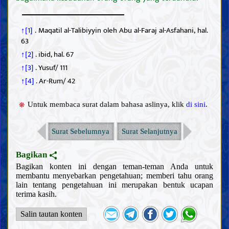
↑[1]
. Maqatil al-Talibiyyin oleh Abu al-Faraj al-Asfahani, hal.
63
↑[2]
. ibid, hal. 67
↑[3]
. Yusuf/ 111
↑[4]
. Ar-Rum/ 42
Untuk membaca surat dalam bahasa aslinya, klik
di sini
.
Surat Sebelumnya
Surat Selanjutnya
Bagikan
Bagikan konten ini dengan teman-teman Anda untuk
membantu menyebarkan pengetahuan; memberi tahu orang
lain tentang pengetahuan ini merupakan bentuk ucapan
terima kasih.
Salin tautan konten