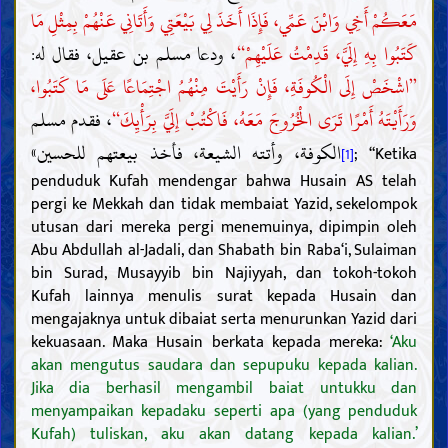
مَعَكُمْ أَخِي وَابْنَ عَمِّي، فَإِذَا أَخَذَ لِي بَيْعَتِي وَأَتَانِي عَنْهُمْ بِمِثْلِ مَا
، ودعا مسلم بن عقيل، فقال له:
كَتَبُوا بِهِ إِلَيَّ، قَدِمْتُ عَلَيْهِمْ“
”اشْخَصْ إِلَى الْكُوفَةِ، فَإِنْ رَأَيْتَ مِنْهُمُ اجْتِمَاعًا عَلَى مَا كَتَبُوا،
، فقدم مسلم
وَرَأَيْتَهُ أَمْرًا تَرَى الْخُرُوجَ مَعَهُ، فَاكْتُبْ إِلَيَّ بِرَأْيِكَ“
الكوفة، وأتته الشيعة، فأخذ بيعتهم للحسين»
; “Ketika
[1]
penduduk Kufah mendengar bahwa Husain AS telah
pergi ke Mekkah dan tidak membaiat Yazid, sekelompok
utusan dari mereka pergi menemuinya, dipimpin oleh
Abu Abdullah al-Jadali, dan Shabath bin Raba‘i, Sulaiman
bin Surad, Musayyib bin Najiyyah, dan tokoh-tokoh
Kufah lainnya menulis surat kepada Husain dan
mengajaknya untuk dibaiat serta menurunkan Yazid dari
kekuasaan. Maka Husain berkata kepada mereka:
‘Aku
akan mengutus saudara dan sepupuku kepada kalian.
Jika dia berhasil mengambil baiat untukku dan
menyampaikan kepadaku seperti apa (yang penduduk
Kufah) tuliskan, aku akan datang kepada kalian.’