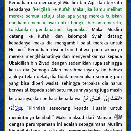
Kemudian dia memanggil Muslim bin Aqil dan berkata
kepadanya:
‘Pergilah ke Kufah. Maka jika kamu melihat
mereka semua setuju atas apa yang mereka tuliskan
dan kamu menilai layak untuk bangkit bersama mereka,
tuliskanlah pendapatmu kepadaku.’
Maka Muslim
datang ke Kufah, dan kelompok Syiah datang
kepadanya, maka dia mengambil baiat mereka untuk
Husain.” Kemudian disebutkan bahwa pada akhirnya
mereka mengkhianatinya dan menyerahkannya kepada
Ubaidillah bin Ziyad, dengan sedemikian rupa sehingga
ketika dia (semoga Allah merahmatinya) yakin bahwa
ajalnya telah dekat, dia tidak menemukan seorang pun
yang bisa diberi wasiat, sehingga terpaksa dia harus
berwasiat kepada salah satu musuhnya yang juga masih
«ابْعَثْ إِلَى الْحُسَيْنِ مَنْ
kerabatnya, dan berkata kepadanya:
يَرُدُّهُ»
; “Kirimlah seseorang kepada Husain untuk
[2]
memintanya kembali.” Maka maksud dari Mansur
dengan perumpamaan ini adalah sebagaimana Muslim