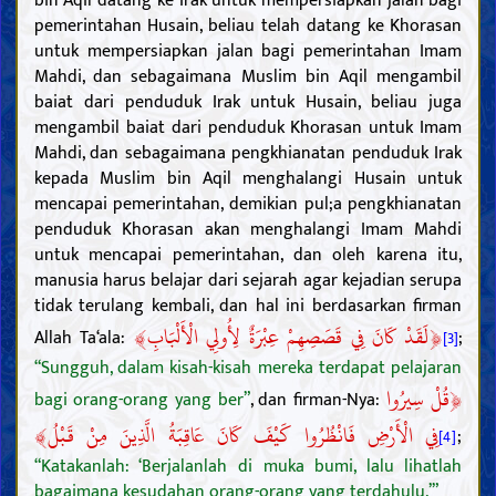
bin Aqil datang ke Irak untuk mempersiapkan jalan bagi
pemerintahan Husain, beliau telah datang ke Khorasan
untuk mempersiapkan jalan bagi pemerintahan Imam
Mahdi, dan sebagaimana Muslim bin Aqil mengambil
baiat dari penduduk Irak untuk Husain, beliau juga
mengambil baiat dari penduduk Khorasan untuk Imam
Mahdi, dan sebagaimana pengkhianatan penduduk Irak
kepada Muslim bin Aqil menghalangi Husain untuk
mencapai pemerintahan, demikian pul;a pengkhianatan
penduduk Khorasan akan menghalangi Imam Mahdi
untuk mencapai pemerintahan, dan oleh karena itu,
manusia harus belajar dari sejarah agar kejadian serupa
tidak terulang kembali, dan hal ini berdasarkan firman
﴾
﴿
لَقَدْ كَانَ فِي قَصَصِهِمْ عِبْرَةٌ لِأُولِي الْأَلْبَابِ
Allah Ta‘ala:
;
[3]
“Sungguh, dalam kisah-kisah mereka terdapat pelajaran
﴿
قُلْ سِيرُوا
bagi orang-orang yang ber”
, dan firman-Nya:
﴾
فِي الْأَرْضِ فَانْظُرُوا كَيْفَ كَانَ عَاقِبَةُ الَّذِينَ مِنْ قَبْلُ
;
[4]
“Katakanlah: ‘Berjalanlah di muka bumi, lalu lihatlah
bagaimana kesudahan orang-orang yang terdahulu.’”