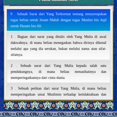
9 . Sebuah Surat dari Yang Terhormat tentang menyerupakan
tugas beliau untuk Imam Mahdi dengan tugas Muslim bin Aqil
untuk Husain bin Ali
1 . Bagian dari surat yang ditulis oleh Yang Mulia di awal
dakwahnya, di mana beliau menegaskan bahwa dirinya dikenal
melalui apa yang dia serukan, bukan melalui nama atau sifat-
sifatnya.
2 . Sebuah surat dari Yang Mulia kepada salah satu
pendukungnya, di mana beliau menasihatinya dan
memperingatkannya dari cinta dunia.
3 . Sebuah petikan dari surat Yang Mulia, di mana beliau
memperingatkan umat Muslimin terhadap ketidaktahuan dan
menyeru mereka untuk mencari ilmu agama serta mengetahui
mana yang benar dan mana yang salah.