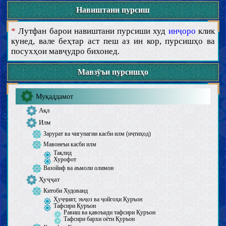
Навиштани пурсиш
*
Лутфан барои навиштани пурсиши худ
инҷоро
клик
кунед, вале беҳтар аст пеш аз ин кор, пурсишҳо ва
посухҳои мавҷудро бихонед.
Мавзӯъи пурсишҳо
Муқаддамот
Ақл
Илм
Зарурат ва чигунагии касби илм (иҷтиҳод)
Мавонеъи касби илм
Тақлид
Хурофот
Вазойиф ва аъмоли олимон
Ҳуҷҷат
Китоби Худованд
Ҳуҷҷият, эъҷоз ва ҷойгоҳи Қуръон
Тафсири Қуръон
Равиш ва қавоъиди тафсири Қуръон
Тафсири бархи оёти Қуръон