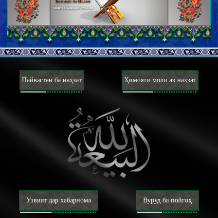
Адён, мазоҳиб ва фирқаҳо
Ахлоқ
Макорими ахлоқӣ
Тазкия ва таҳзиби нафс
Зикр, дуъо, таваккал ва тавассул
Тавба, истиғфор ва ҷуброни гузашта
Некӣ бо падар ва модар ва хешовандон
Пайвастан ба наҳзат
Ҳимояти моли аз наҳзат
Бахшандагӣ ва расидагӣ ба ниёзмандон
Иффат, ҳаё ва ғайрат
Адаб, гузашт ва фурӯ хӯрдани хашм
Разоъили ахлоқӣ
Гуноҳони кабира
Дурӯғ, ғайбат ва бӯҳтон
Саббу лаъни нораво
Такаббур
Бетобӣ дар мусибат
Осори гуноҳ
Аҳком
Узвият дар хабарнома
Вуруд ба пойгоҳ
Усул ва қавоъиди фиқҳ
Таҳорот ва наҷосот