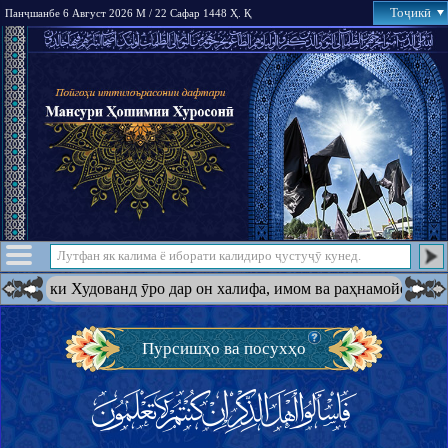
Тоҷикӣ
Панҷшанбе 6 Август 2026 М / 22 Сафар 1448 Ҳ. Қ
 дин ки Худованд ӯро дар он халифа, имом ва раҳнамойе ба амри 
Пурсишҳо ва посухҳо