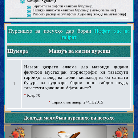
Халифаи Худованд
Зарурати ва сифоти халифаи Худованд
Тариқаи шинохти халифаи Худованд (мӯъҷиза ва нас)
Ривоёти расида аз хулафоъи Худованд (воҳид ва мутавотир)
Ақойид
Пурсишҳо ва посухҳо дар бораи
Иффат, ҳаё ва
Шинохти Худованд (вуҷуд, сифот ва афъол)
ғайрат
Шинохти хулафоъи Худованд
Паёмбарон
Шумора
Мавзӯъ ва матни пурсиш
Паёмбари хотам
Вежагиҳои Паёмбари хотам
Ёрон ва ҳамсарони Паёмбари хотам
Итрат ва аҳли байти Паёмбари хотам
Назари ҳазрати аллома дар мавриди дидани
филмҳои мустаҳҷан (порногрофӣ) ки тавассути
Маҳдӣ
ғарбиҳо тавлид ва таблиғ мешавад ва ба санъати
Вуҷуди Маҳдӣ ва вежагиҳои ӯ
Мансур ва наҳзати заминасозӣ барои зуҳури Маҳдӣ
бузург ва судоваре барои онон табдил шуда,
1
Нишонаҳои зуҳури Маҳдӣ ва фитнаҳои охируззамон
тавассути ҷавонони Афғон чист?
Шинохти охират
*
Код: 70
Руҳ, Ҷин ва Фариштагон
*
Тарихи интишор: 24/11/2015
Барзах, Қиёмат, Биҳишт ва Дӯзах
Раҷъат, Ҳулул ва Таносух
Донлуди маҷмӯъаи пурсишҳо ва посухҳо
Шинохти имон ва куфр
Имон ва маротиби он
Куфр ва маротиби он