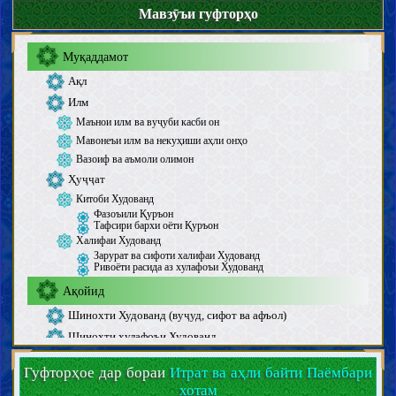
Мавзӯъи гуфторҳо
Муқаддамот
Ақл
Илм
Маънои илм ва вуҷуби касби он
Мавонеъи илм ва некуҳиши аҳли онҳо
Вазоиф ва аъмоли олимон
Ҳуҷҷат
Китоби Худованд
Фазоъили Қуръон
Тафсири бархи оёти Қуръон
Халифаи Худованд
Зарурат ва сифоти халифаи Худованд
Ривоёти расида аз хулафоъи Худованд
Ақойид
Шинохти Худованд (вуҷуд, сифот ва афъол)
Шинохти хулафоъи Худованд
Паёмбарон
Гуфторҳое дар бораи
Итрат ва аҳли байти Паёмбари
Паёмбари хотам
хотам
Вежагиҳои Паёмбари хотам