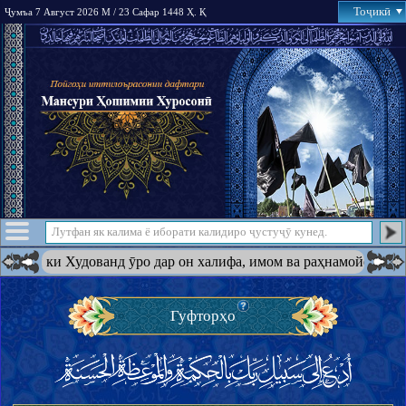
Тоҷикӣ
Ҷумъа 7 Август 2026 М / 23 Сафар 1448 Ҳ. Қ
 дин ки Худованд ӯро дар он халифа, имом ва раҳнамойе ба амри 
Гуфторҳо