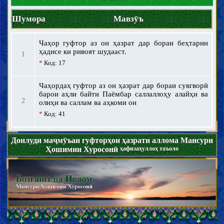
Ёрон ва ҳамсарони Паёмбари хотам
Итрат ва аҳли байти Паёмбари хотам
Шумора
Мавзӯъ
Маҳдӣ
Вуҷуди Маҳдӣ ва вежагиҳои ӯ
Мансур ва наҳзати заминасозӣ барои зуҳури Маҳдӣ
Чаҳор гуфтор аз он ҳазрат дар бораи беҳтарин
Нишонаҳои зуҳури Маҳдӣ ва фитнаҳои охируззамон
ҳадисе ки ривоят шудааст.
Шинохти охират
1
*
Код: 17
Шиеохти имон ва куфр
Маъно ва маротиби имон ва куфр
Чаҳордаҳ гуфтор аз он ҳазрат дар бораи сувгворӣ
Адён, мазоҳиб ва фирқаҳо
барои аҳли байти Паёмбар саллаллоҳу алайҳи ва
2
Ахлоқ
олиҳи ва саллам ва аҳкоми он
*
Код: 41
Адъия ва зиёрот
Насойҳ ва мавоъиз
Донлуди маҷмӯъаи гуфторҳои ҳазрати аллома Мансури
Макрим ва разоъили ахлоқи
Ҳошимии Хуросонӣ
ҳафизаҳуллоҳ таъоло
Аҳком
Усул ва қавоъиди фиқҳ
Таҳорот ва наҷосот
Ҷанобат, ҳайз, нифос, истиҳоза ва ёэсигӣ
Тиб ва тадовӣ
Пӯшиш ва оройиш