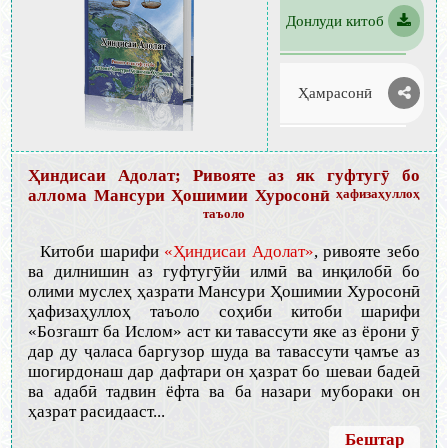
Донлуди китоб
Ҳамрасонӣ
Ҳиндисаи Адолат; Ривояте аз як гуфтугӯ бо
аллома Мансури Ҳошимии Хуросонӣ
ҳафизаҳуллоҳ
таъоло
Китоби шарифи
«Ҳиндисаи Адолат»
, ривояте зебо
ва дилнишин аз гуфтугӯйи илмӣ ва инқилобӣ бо
олими муслеҳ ҳазрати Мансури Ҳошимии Хуросонӣ
ҳафизаҳуллоҳ таъоло соҳиби китоби шарифи
«Бозгашт ба Ислом» аст ки тавассути яке аз ёрони ӯ
дар ду ҷаласа баргузор шуда ва тавассути ҷамъе аз
шогирдонаш дар дафтари он ҳазрат бо шеваи бадеӣ
ва адабӣ тадвин ёфта ва ба назари мубораки он
ҳазрат расидааст...
Бештар