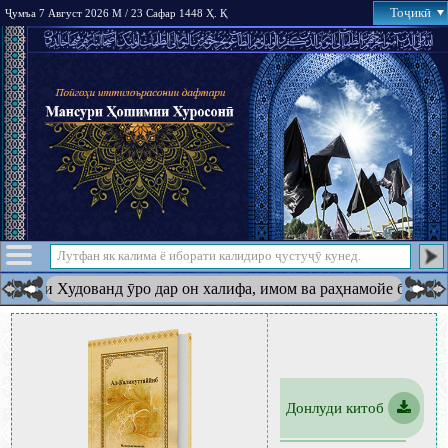
Тоҷикӣ
Ҷумъа 7 Август 2026 М / 23 Сафар 1448 Ҳ. Қ
 ки Худованд ӯро дар он халифа, имом ва раҳнамойе ба амри худ 
Донлуди китоб