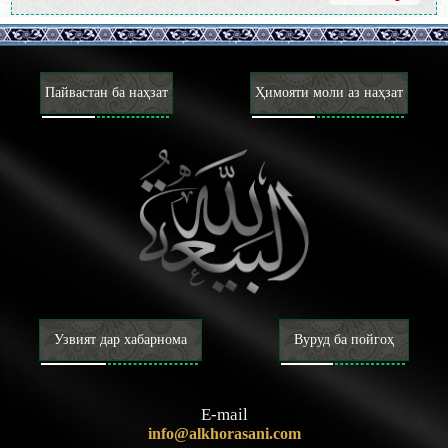
Пайвастан ба наҳзат
Ҳимояти моли аз наҳзат
Узвият дар хабарнома
Вуруд ба пойгоҳ
E-mail
info@alkhorasani.com