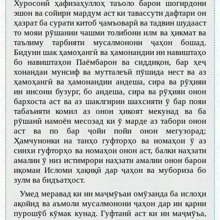
Хуросонӣ ҳафизаҳуллоҳ таъоло барои шогирдони
эшон ва сойири мардум аст ки тавассути дафтари он
ҳазрат ба сурати китоб ҷамъоварӣ ва тадвин шудааст
то мояи рӯшании чашми толибони илм ва ҳикмат ва
таълиму тарбияти мусалмонони ҷаҳон бошад.
Бидуни шак ҳамоҳангӣ ва ҳамонандии ин навиштаҳо
бо навиштаҳои Паёмбарон ва сиддиқон, бар ҳеҷ
хонандаи мунсиф ва мутталеъӣ пӯшида нест ва аз
ҳамоҳангӣ ва ҳамонандии андеша, сира ва рӯҳияи
ин инсони бузург, бо андеша, сира ва рӯҳияи онон
бархоста аст ва аз шаклгирии шахсияти ӯ бар пояи
табаъияти комил аз онон ҳикоят мекунад ва ба
рӯшанӣ намоён месозад ки ӯ марде аз табори онон
аст ва по бар ҷойи пойи онон мегузорад;
Ҳамчунонки на танҳо гуфторҳо ва номаҳои ӯ аз
синхи гуфторҳо ва номаҳои онон аст, балки наҳзати
амалии ӯ низ истимрори наҳзати амалии онон барои
иқомаи Исломи ҳақиқӣ дар ҷаҳон ва мубориза бо
зулм ва бидъатҳост.
Умед меравад ки ин маҷмӯъаи омӯзанда ба ислоҳи
ақойид ва аъмоли мусалмонони ҷаҳон дар ин қарни
пурошӯб кӯмак кунад. Гуфтанӣ аст ки ин маҷмӯъа,