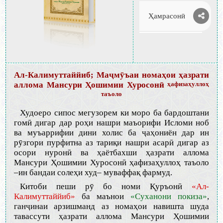
Ҳамрасонӣ
Ал-Калимуттаййиб; Маҷмӯъаи номаҳои ҳазрати
аллома Мансури Ҳошимии Хуросонӣ
ҳафизаҳуллоҳ
таъоло
Худоеро сипос мегузорем ки моро ба бардоштани
гомӣ дигар дар роҳи нашри маъорифи Исломи ноб
ва муъаррифии дини холис ба ҷаҳониён дар ин
рӯзгори пурфитна аз тариқи нашри асарӣ дигар аз
осори нуронӣ ва ҳаётбахши ҳазрати аллома
Мансури Ҳошимии Хуросонӣ ҳафизаҳуллоҳ таъоло
–ин бандаи солеҳи худ– муваффақ фармуд.
Китоби пеши рӯ бо номи Қуръонӣ
«Ал-
Калимуттаййиб»
ба маънои
«Суханони покиза»
,
ганҷинаи арзишманд аз номаҳои навишта шуда
тавассути ҳазрати аллома Мансури Ҳошимии