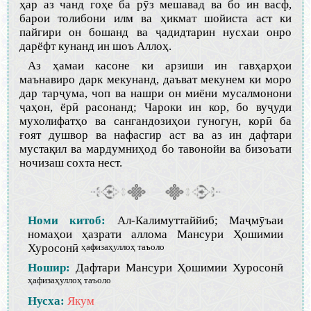
ҳар аз чанд гоҳе ба рӯз мешавад ва бо ин васф,
барои толибони илм ва ҳикмат шойиста аст ки
пайгири он бошанд ва ҷадидтарин нусхаи онро
дарёфт кунанд ин шоъ Аллоҳ.
Аз ҳамаи касоне ки арзиши ин гавҳарҳои
маънавиро дарк мекунанд, даъват мекунем ки моро
дар тарҷума, чоп ва нашри он миёни мусалмонони
ҷаҳон, ёрӣ расонанд; Чароки ин кор, бо вуҷуди
мухолифатҳо ва сангандозиҳои гуногун, корӣ ба
ғоят душвор ва нафасгир аст ва аз ин дафтари
мустақил ва мардумниҳод бо тавонойи ва бизоъати
ночизаш сохта нест.
Номи китоб:
Ал-Калимуттаййиб; Маҷмӯъаи
номаҳои ҳазрати аллома Мансури Ҳошимии
Хуросонӣ
ҳафизаҳуллоҳ таъоло
Ношир:
Дафтари Мансури Ҳошимии Хуросонӣ
ҳафизаҳуллоҳ таъоло
Нусха:
Якум