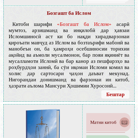
Бозгашт ба Ислом
Китоби шарифи
«Бозгашт ба Ислом»
асарӣ
мумтоз, арзишманд ва инқилобӣ дар ҳавзаи
Исломшиносӣ аст ки бо нақди хирадварзонаи
қироъати мавҷуд аз Ислом ва бозтаърифи мабонӣ ва
манобеъи он, ба ҳамроҳи осебшиносии торихии
ақойид ва аъмоли мусалмонон, бар пояи яқиниёт ва
мусалламоти Исломӣ ва бар канор аз пешфарзҳо ва
роҳбурдҳои заннӣ, ба сӯи иқомаи Исломи комил ва
холис дар сартосари ҷаҳон даъват мекунад.
Нигорандаи донишманд ва фарзонаи ин китоб,
ҳазрати аълома Мансури Ҳошимии Хуросонӣ...
Бештар
Матни китоб