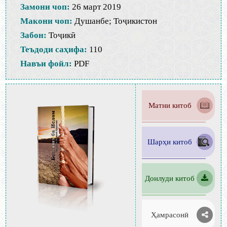
Замони чоп:
26 март 2019
Макони чоп:
Душанбе; Тоҷикистон
Забон:
Тоҷикӣ
Теъдоди саҳифа:
110
Навъи фойл:
PDF
Матни китоб
Шарҳи китоб
Донлуди китоб
Ҳамрасонӣ